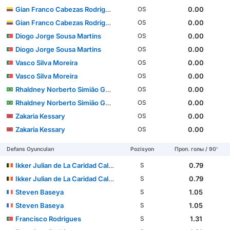
Gian Franco Cabezas Rodríguez
0.00
OS
Gian Franco Cabezas Rodríguez
0.00
OS
Diogo Jorge Sousa Martins
0.00
OS
Diogo Jorge Sousa Martins
0.00
OS
Vasco Silva Moreira
0.00
OS
Vasco Silva Moreira
0.00
OS
Rhaldney Norberto Simião Gomes
0.00
OS
Rhaldney Norberto Simião Gomes
0.00
OS
Zakaria Kessary
0.00
OS
Zakaria Kessary
0.00
OS
Defans Oyuncuları
Pozisyon
Проп. голы / 90'
Ikker Julian de La Caridad Caldeira dos Santos
0.79
S
Ikker Julian de La Caridad Caldeira dos Santos
0.79
S
Steven Baseya
1.05
S
Steven Baseya
1.05
S
Francisco Rodrigues
1.31
S