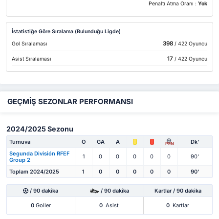
Penaltı Atma Oranı :
Yok
İstatistiğe Göre Sıralama (Bulunduğu Ligde)
398
Gol Sıralaması
/ 422 Oyuncu
17
Asist Sıralaması
/ 422 Oyuncu
GEÇMİŞ SEZONLAR PERFORMANSI
2024/2025 Sezonu
Turnuva
O
GA
A
Dk'
PEN
Segunda División RFEF
1
0
0
0
0
0
90'
Group 2
Toplam 2024/2025
1
0
0
0
0
0
90'
/ 90 dakika
/ 90 dakika
Kartlar / 90 dakika
0
Goller
0
Asist
0
Kartlar