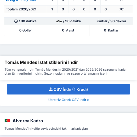
Toplam 2020/2021
1
0
0
0
0
0
70'
/ 90 dakika
/ 90 dakika
Kartlar / 90 dakika
0
Goller
0
Asist
0
Kartlar
Tomás Mendes İstatistiklerini İndir
Tüm yarışmalar için Tomás Mendes'in 2020/2021'dan 2025/2026 sezonuna kadar
olan tüm verilerini indirin. Sezon toplamı ve sezon ortalamasını içerir.
CSV İndir (1 Kredi)
Ücretsiz Örnek CSV İndir »
Alverca Kadro
Tomás Mendes'in kulüp seviyesindeki takım arkadaşları