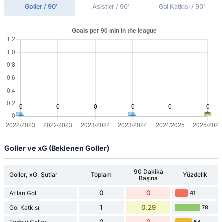
Goller / 90'
Asistler / 90'
Gol Katkısı / 90'
Goller ve xG (Beklenen Goller)
90 Dakika
Goller, xG, Şutlar
Toplam
Yüzdelik
Başına
0
0
Atılan Gol
41
1
0.29
Gol Katkısı
78
0
0
Evdeki Goller
54