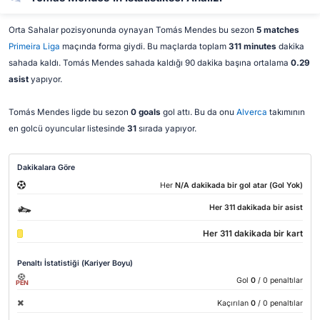
Orta Sahalar pozisyonunda oynayan Tomás Mendes bu sezon
5 matches
Primeira Liga
maçında forma giydi. Bu maçlarda toplam
311 minutes
dakika
sahada kaldı. Tomás Mendes sahada kaldığı 90 dakika başına ortalama
0.29
asist
yapıyor.
Tomás Mendes ligde bu sezon
0 goals
gol attı. Bu da onu
Alverca
takımının
en golcü oyuncular listesinde
31
sırada yapıyor.
Dakikalara Göre
Her
N/A dakikada bir gol atar (Gol Yok)
Her 311 dakikada bir asist
Her 311 dakikada bir kart
Penaltı İstatistiği (Kariyer Boyu)
Gol
0
/ 0 penaltılar
PEN
Kaçırılan
0
/ 0 penaltılar