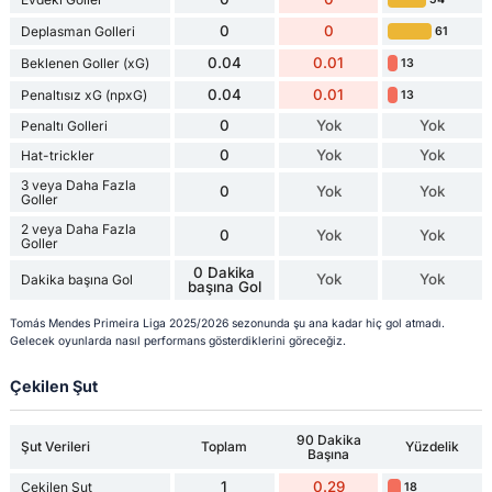
0
0
Deplasman Golleri
61
0.04
0.01
Beklenen Goller (xG)
13
0.04
0.01
Penaltısız xG (npxG)
13
0
Yok
Yok
Penaltı Golleri
0
Yok
Yok
Hat-trickler
3 veya Daha Fazla
0
Yok
Yok
Goller
2 veya Daha Fazla
0
Yok
Yok
Goller
0 Dakika
Yok
Yok
Dakika başına Gol
başına Gol
Tomás Mendes Primeira Liga 2025/2026 sezonunda şu ana kadar hiç gol atmadı.
Gelecek oyunlarda nasıl performans gösterdiklerini göreceğiz.
Çekilen Şut
90 Dakika
Şut Verileri
Toplam
Yüzdelik
Başına
1
0.29
Çekilen Şut
18