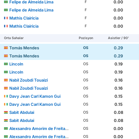
Felipe de Almeida Lima
0.00
F
Felipe de Almeida Lima
0.00
F
Mathis Clairicia
0.00
F
Mathis Clairicia
0.00
F
Orta Sahalar
Pozisyon
Asistler / 90'
Tomás Mendes
0.29
OS
Tomás Mendes
0.29
OS
Lincoln
0.19
OS
Lincoln
0.19
OS
Nabil Zoubdi Touaizi
0.16
OS
Nabil Zoubdi Touaizi
0.16
OS
Davy Jean Carl Kamon Gui
0.15
OS
Davy Jean Carl Kamon Gui
0.15
OS
Sabit Abdulai
0.08
OS
Sabit Abdulai
0.08
OS
Alexsandro Amorim de Freitas Filho
0.00
OS
Alexsandro Amorim de Freitas Filho
0.00
OS