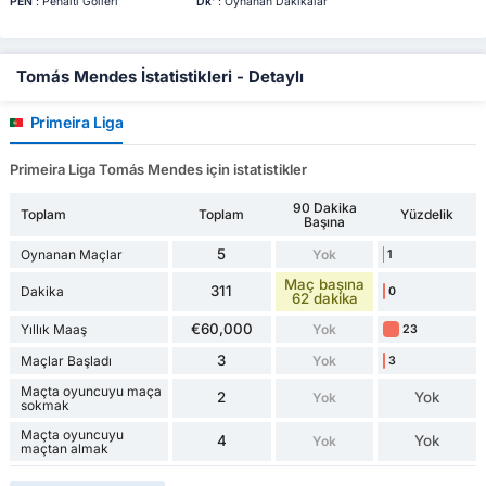
PEN
: Penaltı Golleri
Dk'
: Oynanan Dakikalar
Tomás Mendes İstatistikleri - Detaylı
Primeira Liga
Primeira Liga Tomás Mendes için istatistikler
90 Dakika
Toplam
Toplam
Yüzdelik
Başına
5
Oynanan Maçlar
Yok
1
Maç başına
311
Dakika
0
62 dakika
€60,000
Yıllık Maaş
Yok
23
3
Maçlar Başladı
Yok
3
Maçta oyuncuyu maça
2
Yok
Yok
sokmak
Maçta oyuncuyu
4
Yok
Yok
maçtan almak