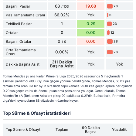
68
19.68
Başarılı Paslar
28
/ 103
66.02%
Yok
Pas Tamamlama Oranı
6
1
0.29
Tehlikeli Paslar
23
0
0.00
Ortalar
12
0
0.00
Başarılı Ortalar
28
/ 0
Orta Tamamlama
0.00%
Yok
28
Oranı
311 Dakika
Yok
Yok
Dakika Başına Asist
Başına Asist
Tomás Mendes şu ana kadar Primeira Liga 2025/2026 sezonunda 5 maçlarında 1
asistleri yardımcı oldu. Oyunun geçen yönüne bakıldığında, Tomás Mendes, 66.02 pas
tamamlama oranı ile bir oyun sırasında topu kabaca 29.81 kez geçer. Ayrıca her oyunda
0.29 tuş geçer ve bu da önemli puanlama şanslarına yol açar. Genel olarak, Tomás
Mendes'in xA (Beklenen Asistler) çıkışı 90 dakikada 0.21'dir. Bu istatistik, Primeira
Liga'deki oyuncuların 88 yüzdesinin üzerine koyar.
Top Sürme & Ofsayt İstatistikleri
90 Dakika
Top Sürme & Ofsayt
Toplam
Yüzdelik
Başına