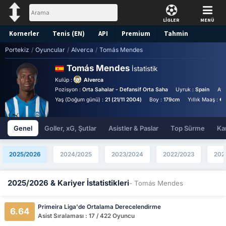
LİGLER
MENÜ
Kornerler
Tenis (EN)
API
Premium
Tahmin
Portekiz
/
Oyuncular
/
Alverca
/
Tomás Mendes
Tomás Mendes
İstatistik
Kulüp :
Alverca
Pozisyon :
Orta Sahalar - Defansif Orta Saha
Uyruk :
Spain
Aya
Yaş (Doğum günü) :
21 (21/11 2004)
Boy :
179cm
Yıllık Maaş :
€6
Genel
Goller, xG, Şutlar
Asistler & Paslar
Top Sürme
Kar
2025/2026
2024/2025
2023/2024
2022/2023
202
2025/2026 & Kariyer İstatistikleri
- Tomás Mendes
Primeira Liga'de Ortalama Derecelendirme
6.64
Asist Sıralaması : 17 / 422 Oyuncu