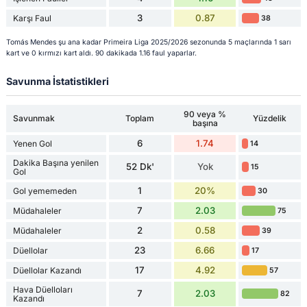
3
0.87
Karşı Faul
38
Tomás Mendes şu ana kadar Primeira Liga 2025/2026 sezonunda 5 maçlarında 1 sarı
kart ve 0 kırmızı kart aldı. 90 dakikada 1.16 faul yaparlar.
Savunma İstatistikleri
90 veya %
Savunmak
Toplam
Yüzdelik
başına
6
1.74
Yenen Gol
14
Dakika Başına yenilen
52 Dk'
Yok
15
Gol
1
20%
Gol yememeden
30
7
2.03
Müdahaleler
75
2
0.58
Müdahaleler
39
23
6.66
Düellolar
17
17
4.92
Düellolar Kazandı
57
Hava Düelloları
7
2.03
82
Kazandı