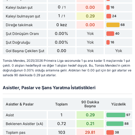
0
0.00
Kaleyi bulan şut
16
/ 1
1
0.29
Kaleyi bulmayan şut
24
/ 1
0 kez
0.00
Direğe takılmak
68
0.00%
Yok
Şut Dönüşüm Oranı
40
0.00%
Yok
Şut Doğruluğu
16
0.00
Yok
Yok
Gol Başına Çekilen Şut
Tomás Mendes, 2025/2026 Primeira Liga sezonunda 1 şu ana kadar 5 maçlarında 1 şut
çekti. 0 atışları hedefteydi ve diğer 1 atışları hedef dışıydı. Bu, Tomás Mendes'in çekim
doğruluğunun 0.00% olduğu anlamına gelir. Aldıkları her 0.00 şut için bir gol atarlar ve
sahada 90 dakikada 0.29 şut atarlar.
Asistler, Paslar ve Şans Yaratma İstatistikleri
90 Dakika
Asistler & Paslar
Toplam
Yüzdelik
Başına
1
0.29
Asist
97
0.72
0.21
Beklenen Asistler (xA)
88
103
29.81
Toplam pas
38