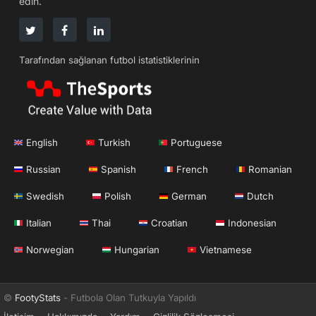
edin.
Tarafından sağlanan futbol istatistiklerinin
English
Turkish
Portuguese
Russian
Spanish
French
Romanian
Swedish
Polish
German
Dutch
Italian
Thai
Croatian
Indonesian
Norwegian
Hungarian
Vietnamese
©
FootyStats
- Futbola Olan Tutkuyla Yapıldı