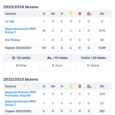
2023/2024 Sezonu
Turnuva
O
GA
A
Dk'
PEN
La Liga
1
0
0
0
0
0
5'
Segunda División RFEF
18
0
0
2
0
0
1200'
Group 2
Kral Kupası
1
0
2
0
0
0
44'
Toplam 2023/2024
20
0
2
2
0
0
1249'
/ 90 dakika
/ 90 dakika
Kartlar / 90 dakika
0
Goller
0
Asist
0
Kartlar
2022/2023 Sezonu
Turnuva
O
GA
A
Dk'
PEN
Segunda División RFEF
4
0
0
1
0
0
329'
Promotion Playoffs
Segunda División RFEF
1
0
0
0
0
0
22'
Group 2
Toplam 2022/2023
5
0
0
1
0
0
351'