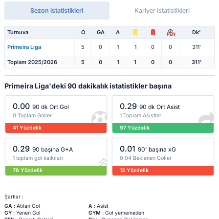
Sezon istatistikleri
Kariyer istatistikleri
Turnuva
O
GA
A
Dk'
PEN
Primeira Liga
5
0
1
1
0
0
311'
Toplam 2025/2026
5
0
1
1
0
0
311'
Primeira Liga'deki 90 dakikalık istatistikler başına
0.00
0.29
90 dk Ort Gol
90 dk Ort Asist
0 Toplam Goller
1 Toplam Asistler
41 Yüzdelik
97 Yüzdelik
0.29
0.01
90 başına G+A
90' başına xG
1 toplam gol katkıları
0.04 Beklenen Goller
78 Yüzdelik
13 Yüzdelik
Şartlar :
GA
: Atılan Gol
A
: Asist
GY
: Yenen Gol
GYM
: Gol yememeden