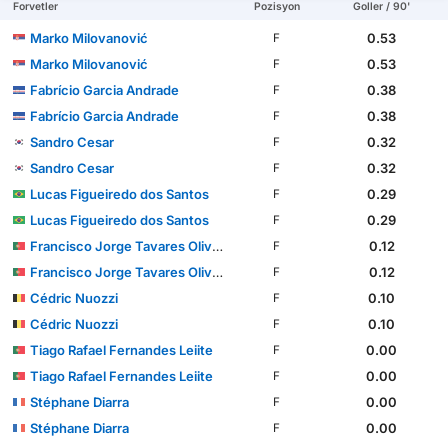
Forvetler
Pozisyon
Goller / 90'
Marko Milovanović
0.53
F
Marko Milovanović
0.53
F
Fabrício Garcia Andrade
0.38
F
Fabrício Garcia Andrade
0.38
F
Sandro Cesar
0.32
F
Sandro Cesar
0.32
F
Lucas Figueiredo dos Santos
0.29
F
Lucas Figueiredo dos Santos
0.29
F
Francisco Jorge Tavares Oliveira
0.12
F
Francisco Jorge Tavares Oliveira
0.12
F
Cédric Nuozzi
0.10
F
Cédric Nuozzi
0.10
F
Tiago Rafael Fernandes Leiite
0.00
F
Tiago Rafael Fernandes Leiite
0.00
F
Stéphane Diarra
0.00
F
Stéphane Diarra
0.00
F