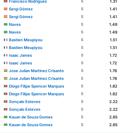
Francisco Rodrigues
1.31
S
Sergi Gómez
1.41
S
Sergi Gómez
1.41
S
Naves
1.49
S
Naves
1.49
S
Bastien Meupiyou
1.51
S
Bastien Meupiyou
1.51
S
Isaac James
1.72
S
Isaac James
1.72
S
Jose Julian Martinez Crisanto
1.76
S
Jose Julian Martinez Crisanto
1.76
S
Diogo Filipe Spencer Marques
1.82
S
Diogo Filipe Spencer Marques
1.82
S
Gonçalo Esteves
2.22
S
Gonçalo Esteves
2.22
S
Kauan de Souza Gomes
2.65
S
Kauan de Souza Gomes
2.65
S