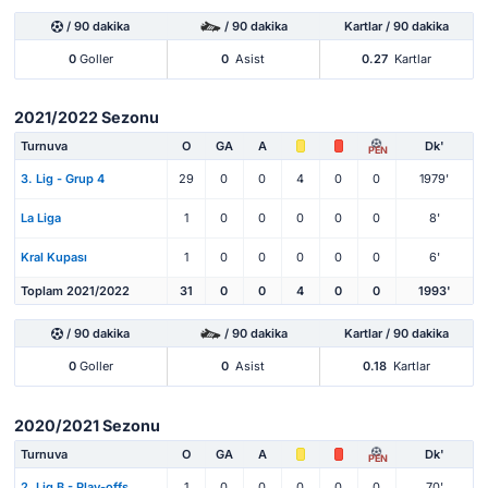
/ 90 dakika
/ 90 dakika
Kartlar / 90 dakika
0
Goller
0
Asist
0.27
Kartlar
2021/2022 Sezonu
Turnuva
O
GA
A
Dk'
PEN
3. Lig - Grup 4
29
0
0
4
0
0
1979'
La Liga
1
0
0
0
0
0
8'
Kral Kupası
1
0
0
0
0
0
6'
Toplam 2021/2022
31
0
0
4
0
0
1993'
/ 90 dakika
/ 90 dakika
Kartlar / 90 dakika
0
Goller
0
Asist
0.18
Kartlar
2020/2021 Sezonu
Turnuva
O
GA
A
Dk'
PEN
2. Lig B - Play-offs
1
0
0
0
0
0
70'