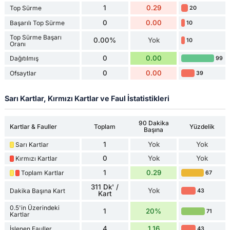
1
0.29
Top Sürme
20
0
0.00
Başarılı Top Sürme
10
Top Sürme Başarı
0.00%
Yok
10
Oranı
0
0.00
Dağıtılmış
99
0
0.00
Ofsaytlar
39
Sarı Kartlar, Kırmızı Kartlar ve Faul İstatistikleri
90 Dakika
Kartlar & Fauller
Toplam
Yüzdelik
Başına
1
Yok
Yok
Sarı Kartlar
0
Yok
Yok
Kırmızı Kartlar
1
0.29
Toplam Kartlar
67
311 Dk' /
Yok
Dakika Başına Kart
43
Kart
0.5'in Üzerindeki
1
20%
71
Kartlar
4
1.16
İşlenen Fauller
43