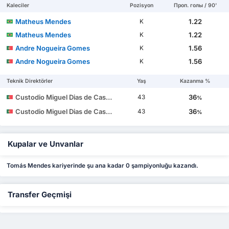
Kaleciler
Pozisyon
Проп. голы / 90'
Matheus Mendes
1.22
K
Matheus Mendes
1.22
K
Andre Nogueira Gomes
1.56
K
Andre Nogueira Gomes
1.56
K
Teknik Direktörler
Yaş
Kazanma %
Custodio Miguel Dias de Castro
36
43
%
Custodio Miguel Dias de Castro
36
43
%
Kupalar ve Unvanlar
Tomás Mendes kariyerinde şu ana kadar 0 şampiyonluğu kazandı.
Transfer Geçmişi