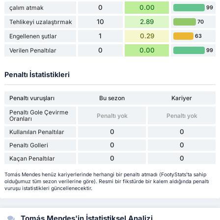
0
0.00
çalım atmak
99
10
2.89
Tehlikeyi uzalaştırmak
70
1
0.29
Engellenen şutlar
63
0
0.00
Verilen Penaltılar
99
Penaltı İstatistikleri
Penaltı vuruşları
Bu sezon
Kariyer
Penaltı Gole Çevirme
Penaltı yok
Penaltı yok
Oranları
0
0
Kullanılan Penaltılar
0
0
Penaltı Golleri
0
0
Kaçan Penaltılar
Tomás Mendes henüz kariyerlerinde herhangi bir penaltı atmadı (FootyStats'ta sahip
olduğumuz tüm sezon verilerine göre). Resmi bir fikstürde bir kalem aldığında penaltı
vuruşu istatistikleri güncellenecektir.
Tomás Mendes'in İstatistiksel Analizi