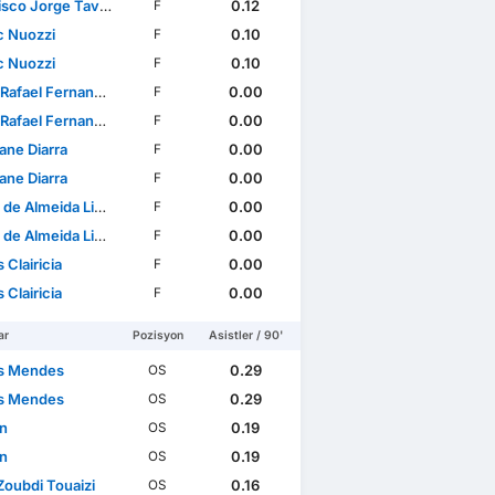
 Jorge Tavares Oliveira
0.12
F
c Nuozzi
0.10
F
c Nuozzi
0.10
F
fael Fernandes Leiite
0.00
F
fael Fernandes Leiite
0.00
F
ane Diarra
0.00
F
ane Diarra
0.00
F
 de Almeida Lima
0.00
F
 de Almeida Lima
0.00
F
 Clairicia
0.00
F
 Clairicia
0.00
F
ar
Pozisyon
Asistler / 90'
s Mendes
0.29
OS
s Mendes
0.29
OS
ln
0.19
OS
ln
0.19
OS
Zoubdi Touaizi
0.16
OS