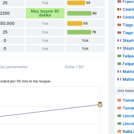
Francisco
25
Yok
59
Cédri
Maç başına 90
2250
80
dakika
Cédri
250,000
Yok
50
Tiago Ra
25
Yok
79
Tiago Ra
0
Yok
Stéph
Yok
Stéph
0
Yok
Yok
Felipe
Felipe
Gol yememeden
Goller / 90'
Mathis
Mathis
Orta Sahal
Tomá
Tomá
Linco
Linco
Nabil 