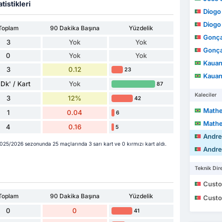
tistikleri
Diogo Fi
Diogo Fi
Toplam
90 Dakika Başına
Yüzdelik
Gonça
3
Yok
Yok
Gonça
0
Yok
Yok
Kauan 
3
0.12
23
Kauan 
Dk' / Kart
Yok
87
Kaleciler
3
12%
42
Math
1
0.04
6
Math
4
0.16
5
Andre 
25/2026 sezonunda 25 maçlarında 3 sarı kart ve 0 kırmızı kart aldı.
Andre 
Teknik Dire
Custodio 
Toplam
90 Dakika Başına
Yüzdelik
Custodio 
0
0
41