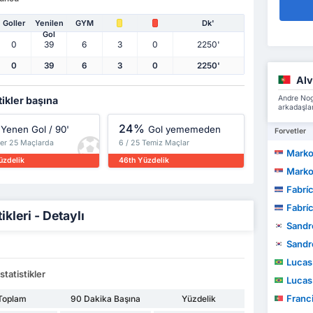
Goller
Yenilen
GYM
Dk'
Gol
0
39
6
3
0
2250'
0
39
6
3
0
2250'
Alv
Andre Nog
tikler başına
arkadaşlar
24%
Yenen Gol / 90'
Gol yememeden
Forvetler
ler 25 Maçlarda
6 / 25 Temiz Maçlar
Marko
üzdelik
46th Yüzdelik
Marko
Fabríc
Fabríc
kleri - Detaylı
Sandr
Sandr
Lucas Fi
tatistikler
Lucas Fi
Francisco
Toplam
90 Dakika Başına
Yüzdelik