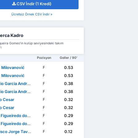
CSV İndir (1 Kredi)
Ücretsiz Örnek CSV İndir »
erca Kadro
ueira Gomes'in kulüp seviyesindeki takım
ı
Pozisyon
Goller / 90'
 Milovanović
0.53
F
 Milovanović
0.53
F
io Garcia Andrade
0.38
F
io Garcia Andrade
0.38
F
o Cesar
0.32
F
o Cesar
0.32
F
gueiredo dos Santos
0.29
F
gueiredo dos Santos
0.29
F
 Jorge Tavares Oliveira
0.12
F