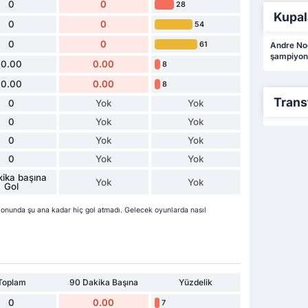
0
0
28
Kupal
0
0
54
0
0
61
Andre Nog
şampiyon
0.00
0.00
8
0.00
0.00
8
Trans
0
Yok
Yok
0
Yok
Yok
0
Yok
Yok
0
Yok
Yok
ika başına
Yok
Yok
Gol
nunda şu ana kadar hiç gol atmadı. Gelecek oyunlarda nasıl
Toplam
90 Dakika Başına
Yüzdelik
0
0.00
7