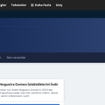
igler
Tahminler
Daha Fazla
Giriş
ı
Son sezonlar
ogueira Gomes İstatistiklerini İndir
malar için Andre Nogueira Gomes'in 2022'dan
 sezonuna kadar olan tüm verilerini indirin. Sezon
 sezon ortalamasını içerir.