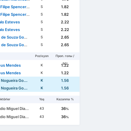
lipe Spencer Marques
1.82
S
lipe Spencer Marques
1.82
S
lo Esteves
2.22
S
lo Esteves
2.22
S
de Souza Gomes
2.65
S
de Souza Gomes
2.65
S
Pozisyon
Проп. голы /
90'
eus Mendes
1.22
K
eus Mendes
1.22
K
Nogueira Gomes
1.56
K
Nogueira Gomes
1.56
K
ktörler
Yaş
Kazanma %
Miguel Dias de Castro
36
43
%
Miguel Dias de Castro
36
43
%