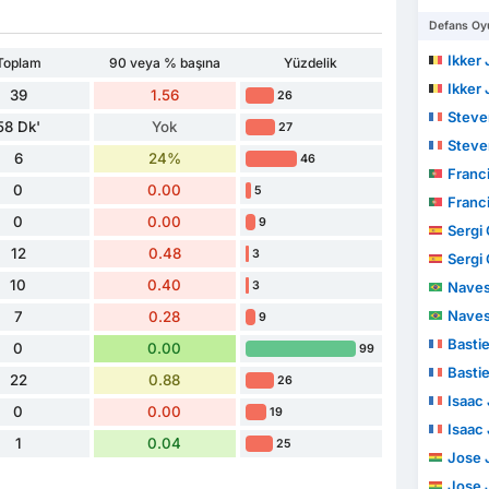
Defans Oyu
Ikker Julian 
Toplam
90 veya % başına
Yüzdelik
Ikker Julian 
39
1.56
26
Steve
58 Dk'
Yok
27
Steve
6
24%
46
Franc
0
0.00
5
Franc
0
0.00
9
Sergi
12
0.48
3
Sergi
10
0.40
3
Nave
Nave
7
0.28
9
Basti
0
0.00
99
Basti
22
0.88
26
Isaac
0
0.00
19
Isaac
1
0.04
25
Jose Jul
Jose Jul