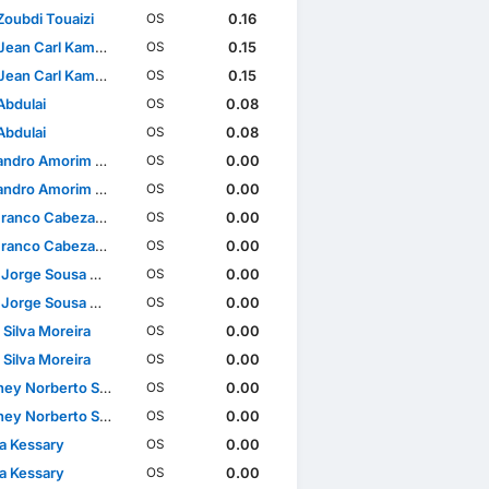
Zoubdi Touaizi
0.16
OS
an Carl Kamon Gui
0.15
OS
an Carl Kamon Gui
0.15
OS
Abdulai
0.08
OS
Abdulai
0.08
OS
 Amorim de Freitas Filho
0.00
OS
 Amorim de Freitas Filho
0.00
OS
nco Cabezas Rodríguez
0.00
OS
nco Cabezas Rodríguez
0.00
OS
orge Sousa Martins
0.00
OS
orge Sousa Martins
0.00
OS
 Silva Moreira
0.00
OS
 Silva Moreira
0.00
OS
 Norberto Simião Gomes
0.00
OS
 Norberto Simião Gomes
0.00
OS
ia Kessary
0.00
OS
ia Kessary
0.00
OS