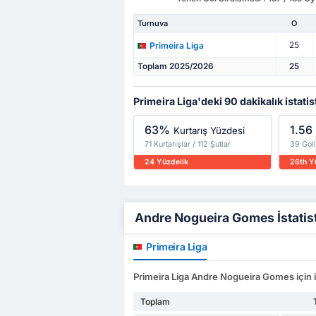
Turnuva
O
25
Primeira Liga
Toplam 2025/2026
25
Primeira Liga'deki 90 dakikalık istatis
63%
1.56
Kurtarış Yüzdesi
71 Kurtarışlar / 112 Şutlar
39 Gol
24 Yüzdelik
26th Y
Andre Nogueira Gomes İstatisti
Primeira Liga
Primeira Liga Andre Nogueira Gomes için is
Toplam