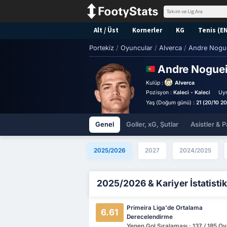
Alt / Üst
Kornerler
KG
Tenis (E
Portekiz
/
Oyuncular
/
Alverca
/
Andre Nogu
Andre Nogue
Kulüp :
Alverca
Pozisyon :
Kaleci - Kaleci
Uyr
Yaş (Doğum günü) :
21 (20/10 2
Genel
Goller, xG, Şutlar
Asistler & P
2025/2026
2027
2024/2025
2025/2026 & Kariyer İstatistik
Primeira Liga'de Ortalama
6.61
Derecelendirme
Yenen Gol Sıralaması : 137 / 185 O