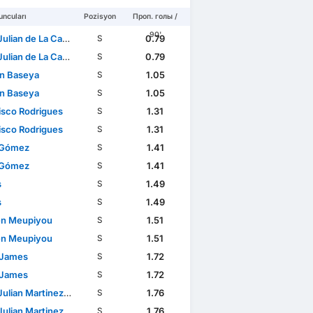
ncuları
Pozisyon
Проп. голы /
90'
de La Caridad Caldeira dos Santos
0.79
S
de La Caridad Caldeira dos Santos
0.79
S
n Baseya
1.05
S
n Baseya
1.05
S
isco Rodrigues
1.31
S
isco Rodrigues
1.31
S
 Gómez
1.41
S
 Gómez
1.41
S
s
1.49
S
s
1.49
S
en Meupiyou
1.51
S
en Meupiyou
1.51
S
 James
1.72
S
 James
1.72
S
ian Martinez Crisanto
1.76
S
ian Martinez Crisanto
1.76
S