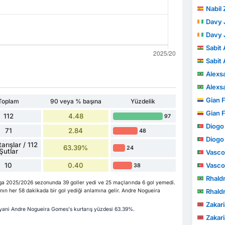
Nabil 
Davy Je
Davy Je
Sabit 
Sabit 
Alexsandro
Alexsandro
Gian Fra
Toplam
90 veya % başına
Yüzdelik
Gian Fra
112
4.48
97
Diogo J
71
2.84
48
Diogo J
arışlar / 112
63.39%
24
Şutlar
Vasco
10
0.40
Vasco
38
Rhaldney
ga 2025/2026 sezonunda 39 goller yedi ve 25 maçlarında 6 gol yemedi.
n her 58 dakikada bir gol yediği anlamına gelir. Andre Nogueira
Rhaldney
Zakar
r - yani Andre Nogueira Gomes's kurtarış yüzdesi 63.39%.
Zakar