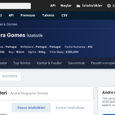
API
Maçlar
İstatistikler
L
N)
API
Premium
Tahmin
CSV
eira Gomes
ira Gomes
İstatistik
uk :
Portugal
Birthplace :
Portugal - Portugal
Forma Numarası :
#13
004)
Boy :
182cm
Ağırlık :
80kg
Yıllık Maaş :
€250,000
aslar
Top Sürme
Kartlar & Fauller
Savunmak
Penaltı vuruşlar
2021/2022
Andre N
leri
- Andre Nogueira Gomes
Tüm yarış
2025/2026
toplamı ve
Sezon istatistikleri
Kariyer istatistikleri
yuncu