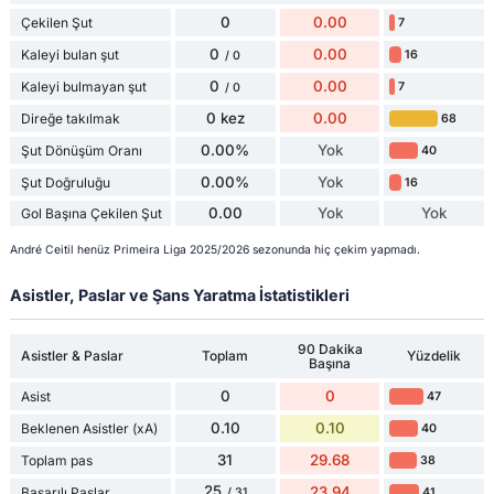
0
0.00
Çekilen Şut
7
0
0.00
Kaleyi bulan şut
16
/ 0
0
0.00
Kaleyi bulmayan şut
7
/ 0
0 kez
0.00
Direğe takılmak
68
0.00%
Yok
Şut Dönüşüm Oranı
40
0.00%
Yok
Şut Doğruluğu
16
0.00
Yok
Yok
Gol Başına Çekilen Şut
André Ceitil henüz Primeira Liga 2025/2026 sezonunda hiç çekim yapmadı.
Asistler, Paslar ve Şans Yaratma İstatistikleri
90 Dakika
Asistler & Paslar
Toplam
Yüzdelik
Başına
0
0
Asist
47
0.10
0.10
Beklenen Asistler (xA)
40
31
29.68
Toplam pas
38
25
23.94
Başarılı Paslar
41
/ 31