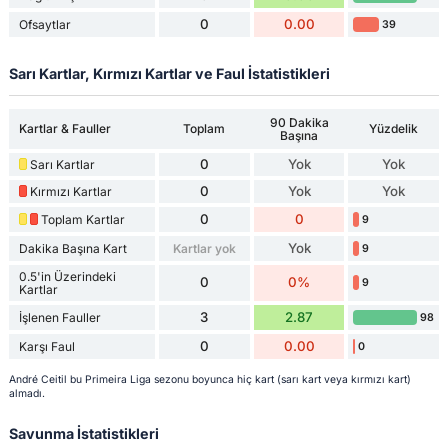
0
0.00
Ofsaytlar
39
Sarı Kartlar, Kırmızı Kartlar ve Faul İstatistikleri
90 Dakika
Kartlar & Fauller
Toplam
Yüzdelik
Başına
0
Yok
Yok
Sarı Kartlar
0
Yok
Yok
Kırmızı Kartlar
0
0
Toplam Kartlar
9
Yok
Dakika Başına Kart
Kartlar yok
9
0.5'in Üzerindeki
0
0%
9
Kartlar
3
2.87
İşlenen Fauller
98
0
0.00
Karşı Faul
0
André Ceitil bu Primeira Liga sezonu boyunca hiç kart (sarı kart veya kırmızı kart)
almadı.
Savunma İstatistikleri