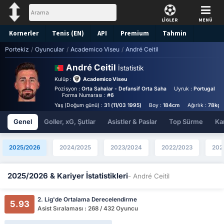
LİGLER
MENÜ
Kornerler
Tenis (EN)
API
Premium
Tahmin
Portekiz
/
Oyuncular
/
Academico Viseu
/
André Ceitil
André Ceitil
İstatistik
Kulüp :
Academico Viseu
Pozisyon :
Orta Sahalar - Defansif Orta Saha
Uyruk :
Portugal
Forma Numarası :
#6
Yaş (Doğum günü) :
31 (11/03 1995)
Boy :
184cm
Ağırlık :
78kg
Genel
Goller, xG, Şutlar
Asistler & Paslar
Top Sürme
Kar
2025/2026
2024/2025
2023/2024
2022/2023
202
2025/2026 & Kariyer İstatistikleri
- André Ceitil
2. Lig'de Ortalama Derecelendirme
5.93
Asist Sıralaması : 268 / 432 Oyuncu