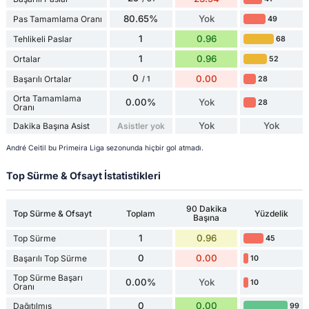
80.65%
Yok
Pas Tamamlama Oranı
49
1
0.96
Tehlikeli Paslar
68
1
0.96
Ortalar
52
0
0.00
Başarılı Ortalar
28
/ 1
Orta Tamamlama
0.00%
Yok
28
Oranı
Yok
Yok
Dakika Başına Asist
Asistler yok
André Ceitil bu Primeira Liga sezonunda hiçbir gol atmadı.
Top Sürme & Ofsayt İstatistikleri
90 Dakika
Top Sürme & Ofsayt
Toplam
Yüzdelik
Başına
1
0.96
Top Sürme
45
0
0.00
Başarılı Top Sürme
10
Top Sürme Başarı
0.00%
Yok
10
Oranı
0
0.00
Dağıtılmış
99