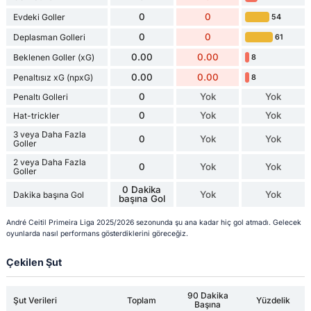
0
0
Evdeki Goller
54
0
0
Deplasman Golleri
61
0.00
0.00
Beklenen Goller (xG)
8
0.00
0.00
Penaltısız xG (npxG)
8
0
Yok
Yok
Penaltı Golleri
0
Yok
Yok
Hat-trickler
3 veya Daha Fazla
0
Yok
Yok
Goller
2 veya Daha Fazla
0
Yok
Yok
Goller
0 Dakika
Yok
Yok
Dakika başına Gol
başına Gol
André Ceitil Primeira Liga 2025/2026 sezonunda şu ana kadar hiç gol atmadı. Gelecek
oyunlarda nasıl performans gösterdiklerini göreceğiz.
Çekilen Şut
90 Dakika
Şut Verileri
Toplam
Yüzdelik
Başına