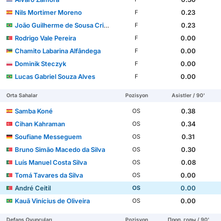
Nils Mortimer Moreno
0.23
F
João Guilherme de Sousa Crispim
0.23
F
Rodrigo Vale Pereira
0.00
F
Chamito Labarina Alfândega
0.00
F
Dominik Steczyk
0.00
F
Lucas Gabriel Souza Alves
0.00
F
Orta Sahalar
Pozisyon
Asistler / 90'
Samba Koné
0.38
OS
Cihan Kahraman
0.34
OS
Soufiane Messeguem
0.31
OS
Bruno Simão Macedo da Silva
0.30
OS
Luís Manuel Costa Silva
0.08
OS
Tomá Tavares da Silva
0.00
OS
André Ceitil
0.00
OS
Kauã Vinícius de Oliveira
0.00
OS
Defans Oyuncuları
Pozisyon
Проп. голы / 90'