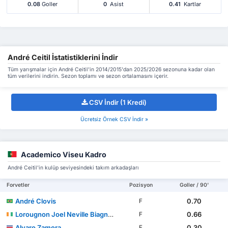
0.08
Goller
0
Asist
0.41
Kartlar
André Ceitil İstatistiklerini İndir
Tüm yarışmalar için André Ceitil'in 2014/2015'dan 2025/2026 sezonuna kadar olan
tüm verilerini indirin. Sezon toplamı ve sezon ortalamasını içerir.
CSV İndir (1 Kredi)
Ücretsiz Örnek CSV İndir »
Academico Viseu Kadro
André Ceitil'in kulüp seviyesindeki takım arkadaşları
Forvetler
Pozisyon
Goller / 90'
André Clovis
0.70
F
Lorougnon Joel Neville Biagne Gohi
0.66
F
Alvaro Zamora
0.30
F