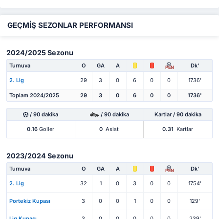
GEÇMİŞ SEZONLAR PERFORMANSI
2024/2025 Sezonu
Turnuva
O
GA
A
Dk'
PEN
2. Lig
29
3
0
6
0
0
1736'
Toplam 2024/2025
29
3
0
6
0
0
1736'
/ 90 dakika
/ 90 dakika
Kartlar / 90 dakika
0.16
Goller
0
Asist
0.31
Kartlar
2023/2024 Sezonu
Turnuva
O
GA
A
Dk'
PEN
2. Lig
32
1
0
3
0
0
1754'
Portekiz Kupası
3
0
0
1
0
0
129'
Lig Kupası
3
0
0
0
0
0
239'