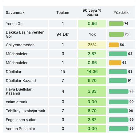
90 veya %
Savunmak
Toplam
Yüzdelik
başına
1
0.96
Yenen Gol
74
Dakika Başına yenilen
94 Dk'
Yok
75
Gol
1
25%
Gol yememeden
50
3
2.87
Müdahaleler
93
1
0.96
Müdahaleler
63
15
14.36
Düellolar
93
7
6.70
Düellolar Kazandı
91
Hava Düelloları
4
3.83
98
Kazandı
0
0.00
çalım atmak
99
7
6.70
Tehlikeyi uzalaştırmak
96
3
2.87
Engellenen şutlar
99
0
0.00
Verilen Penaltılar
99