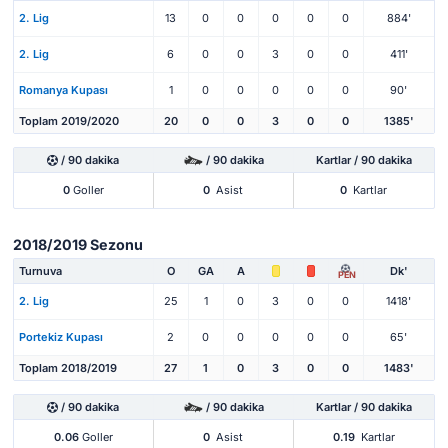
2. Lig
13
0
0
0
0
0
884'
2. Lig
6
0
0
3
0
0
411'
Romanya Kupası
1
0
0
0
0
0
90'
Toplam 2019/2020
20
0
0
3
0
0
1385'
/ 90 dakika
/ 90 dakika
Kartlar / 90 dakika
0
Goller
0
Asist
0
Kartlar
2018/2019 Sezonu
Turnuva
O
GA
A
Dk'
PEN
2. Lig
25
1
0
3
0
0
1418'
Portekiz Kupası
2
0
0
0
0
0
65'
Toplam 2018/2019
27
1
0
3
0
0
1483'
/ 90 dakika
/ 90 dakika
Kartlar / 90 dakika
0.06
Goller
0
Asist
0.19
Kartlar