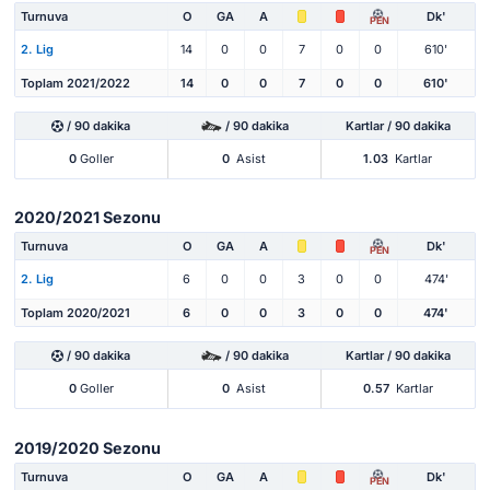
Turnuva
O
GA
A
Dk'
PEN
2. Lig
14
0
0
7
0
0
610'
Toplam 2021/2022
14
0
0
7
0
0
610'
/ 90 dakika
/ 90 dakika
Kartlar / 90 dakika
0
Goller
0
Asist
1.03
Kartlar
2020/2021 Sezonu
Turnuva
O
GA
A
Dk'
PEN
2. Lig
6
0
0
3
0
0
474'
Toplam 2020/2021
6
0
0
3
0
0
474'
/ 90 dakika
/ 90 dakika
Kartlar / 90 dakika
0
Goller
0
Asist
0.57
Kartlar
2019/2020 Sezonu
Turnuva
O
GA
A
Dk'
PEN