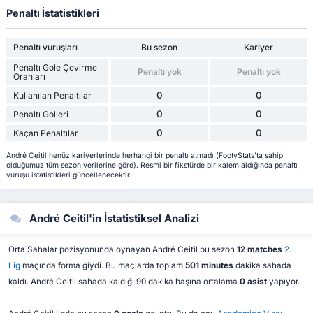
Penaltı İstatistikleri
Penaltı vuruşları
Bu sezon
Kariyer
Penaltı Gole Çevirme
Penaltı yok
Penaltı yok
Oranları
0
0
Kullanılan Penaltılar
0
0
Penaltı Golleri
0
0
Kaçan Penaltılar
André Ceitil henüz kariyerlerinde herhangi bir penaltı atmadı (FootyStats'ta sahip
olduğumuz tüm sezon verilerine göre). Resmi bir fikstürde bir kalem aldığında penaltı
vuruşu istatistikleri güncellenecektir.
André Ceitil'in İstatistiksel Analizi
Orta Sahalar pozisyonunda oynayan André Ceitil bu sezon
12 matches
2.
Lig
maçında forma giydi. Bu maçlarda toplam
501 minutes
dakika sahada
kaldı. André Ceitil sahada kaldığı 90 dakika başına ortalama
0 asist
yapıyor.