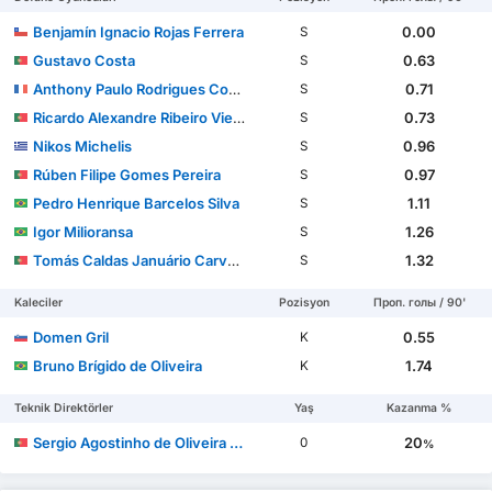
Benjamín Ignacio Rojas Ferrera
0.00
S
Gustavo Costa
0.63
S
Anthony Paulo Rodrigues Correia
0.71
S
Ricardo Alexandre Ribeiro Vieira
0.73
S
Nikos Michelis
0.96
S
Rúben Filipe Gomes Pereira
0.97
S
Pedro Henrique Barcelos Silva
1.11
S
Igor Milioransa
1.26
S
Tomás Caldas Januário Carvalho Domingos
1.32
S
Kaleciler
Pozisyon
Проп. голы / 90'
Domen Gril
0.55
K
Bruno Brígido de Oliveira
1.74
K
Teknik Direktörler
Yaş
Kazanma %
Sergio Agostinho de Oliveira Vieira
20
0
%