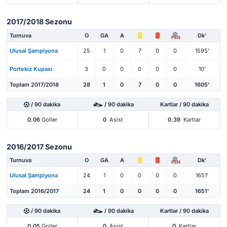
2017/2018 Sezonu
Turnuva
O
GA
A
Dk'
PEN
Ulusal Şampiyona
25
1
0
7
0
0
1595'
Portekiz Kupası
3
0
0
0
0
0
10'
Toplam 2017/2018
28
1
0
7
0
0
1605'
/ 90 dakika
/ 90 dakika
Kartlar / 90 dakika
0.06
Goller
0
Asist
0.39
Kartlar
2016/2017 Sezonu
Turnuva
O
GA
A
Dk'
PEN
Ulusal Şampiyona
24
1
0
0
0
0
1651'
Toplam 2016/2017
24
1
0
0
0
0
1651'
/ 90 dakika
/ 90 dakika
Kartlar / 90 dakika
0.05
Goller
0
Asist
0
Kartlar