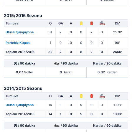
2015/2016 Sezonu
Turnuva
O
GA
A
Dk'
PEN
Ulusal Şampiyona
31
2
0
8
2
0
2570'
Portekiz Kupası
1
0
0
0
0
0
90'
Toplam 2015/2016
32
2
0
8
2
0
2660'
/ 90 dakika
/ 90 dakika
Kartlar / 90 dakika
0.07
Goller
0
Asist
0.32
Kartlar
2014/2015 Sezonu
Turnuva
O
GA
A
Dk'
PEN
Ulusal Şampiyona
14
1
0
5
0
0
1098'
Toplam 2014/2015
14
1
0
5
0
0
1098'
/ 90 dakika
/ 90 dakika
Kartlar / 90 dakika