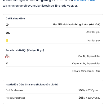
André Ceitil ligde bu sezon
0 goals
gol attı. Bu da onu
Academico Viseu
takımının en golcü oyuncular listesinde
16
sırada yapıyor.
Dakikalara Göre
Her
N/A dakikada bir gol atar (Gol Yok)
Asistler yok
Kartlar yok
Penaltı İstatistiği (Kariyer Boyu)
Gol
0
/ 0 penaltılar
PEN
Kaçırılan
0
/ 0 penaltılar
Penaltı Atma Oranı :
Yok
İstatistiğe Göre Sıralama (Bulunduğu Ligde)
258
Gol Sıralaması
/ 432 Oyuncu
268
Asist Sıralaması
/ 432 Oyuncu