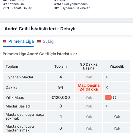
GY
: Yenen Gol
GYM
: Gol yememeden
PEN
: Penaltı Golleri
Dk'
: Oynanan Dakikalar
André Ceitil İstatistikleri - Detaylı
Primeira Liga
2. Lig
Primeira Liga André Ceitil için istatistikler
90 Dakika
Toplam
Toplam
Yüzdelik
Başına
4
Oynanan Maçlar
Yok
0
Maç başına
94
Dakika
0
24 dakika
€120,000
Yıllık Maaş
Yok
35
0
Maçlar Başladı
Yok
0
Maçta oyuncuyu maça
4
Yok
Yok
sokmak
Maçta oyuncuyu
0
Yok
Yok
maçtan almak