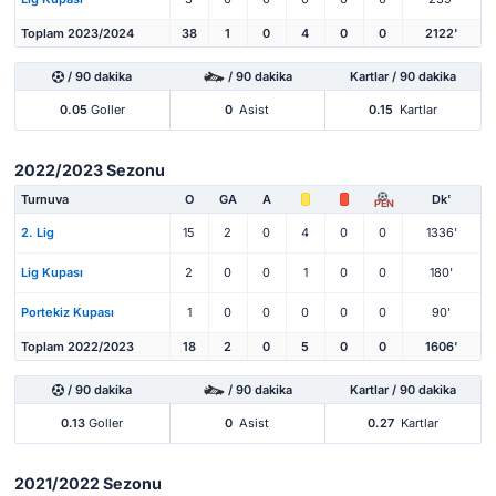
Toplam 2023/2024
38
1
0
4
0
0
2122'
/ 90 dakika
/ 90 dakika
Kartlar / 90 dakika
0.05
Goller
0
Asist
0.15
Kartlar
2022/2023 Sezonu
Turnuva
O
GA
A
Dk'
PEN
2. Lig
15
2
0
4
0
0
1336'
Lig Kupası
2
0
0
1
0
0
180'
Portekiz Kupası
1
0
0
0
0
0
90'
Toplam 2022/2023
18
2
0
5
0
0
1606'
/ 90 dakika
/ 90 dakika
Kartlar / 90 dakika
0.13
Goller
0
Asist
0.27
Kartlar
2021/2022 Sezonu