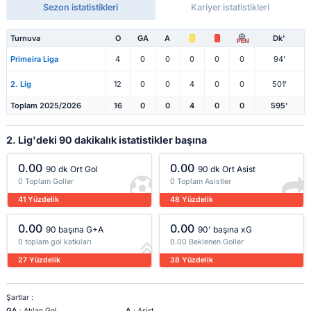
Sezon istatistikleri
Kariyer istatistikleri
Turnuva
O
GA
A
Dk'
PEN
Primeira Liga
4
0
0
0
0
0
94'
2. Lig
12
0
0
4
0
0
501'
Toplam 2025/2026
16
0
0
4
0
0
595'
2. Lig'deki 90 dakikalık istatistikler başına
0.00
0.00
90 dk Ort Gol
90 dk Ort Asist
0 Toplam Goller
0 Toplam Asistler
41 Yüzdelik
48 Yüzdelik
0.00
0.00
90 başına G+A
90' başına xG
0 toplam gol katkıları
0.00 Beklenen Goller
27 Yüzdelik
38 Yüzdelik
Şartlar :
GA
: Atılan Gol
A
: Asist