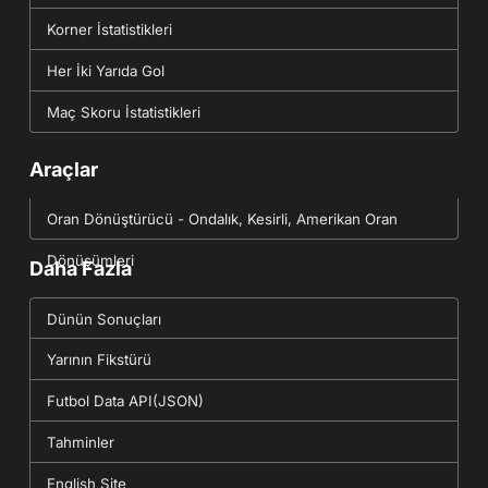
Korner İstatistikleri
Her İki Yarıda Gol
Maç Skoru İstatistikleri
Araçlar
Oran Dönüştürücü - Ondalık, Kesirli, Amerikan Oran
Dönüşümleri
Daha Fazla
Dünün Sonuçları
Yarının Fikstürü
Futbol Data API(JSON)
Tahminler
English Site