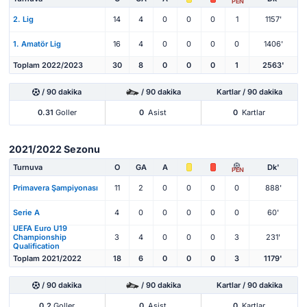
PEN
2. Lig
14
4
0
0
0
1
1157'
1. Amatör Lig
16
4
0
0
0
0
1406'
Toplam 2022/2023
30
8
0
0
0
1
2563'
/ 90 dakika
/ 90 dakika
Kartlar / 90 dakika
0.31
Goller
0
Asist
0
Kartlar
2021/2022 Sezonu
Turnuva
O
GA
A
Dk'
PEN
Primavera Şampiyonası
11
2
0
0
0
0
888'
Serie A
4
0
0
0
0
0
60'
UEFA Euro U19
Championship
3
4
0
0
0
3
231'
Qualification
Toplam 2021/2022
18
6
0
0
0
3
1179'
/ 90 dakika
/ 90 dakika
Kartlar / 90 dakika
0.2
Goller
0
Asist
0
Kartlar