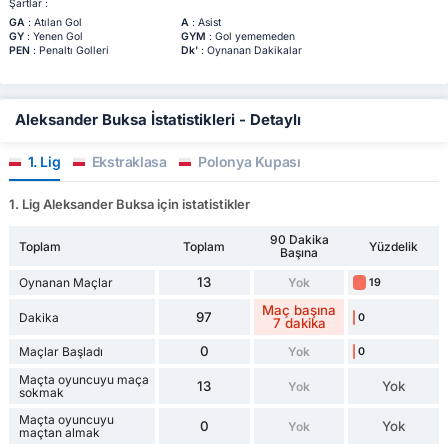
Şartlar :
GA
: Atılan Gol
A
: Asist
GY
: Yenen Gol
GYM
: Gol yememeden
PEN
: Penaltı Golleri
Dk'
: Oynanan Dakikalar
Aleksander Buksa İstatistikleri - Detaylı
1. Lig
Ekstraklasa
Polonya Kupası
1. Lig Aleksander Buksa için istatistikler
90 Dakika
Toplam
Toplam
Yüzdelik
Başına
13
Oynanan Maçlar
Yok
19
Maç başına
97
Dakika
0
7 dakika
0
Maçlar Başladı
Yok
0
Maçta oyuncuyu maça
13
Yok
Yok
sokmak
Maçta oyuncuyu
0
Yok
Yok
maçtan almak