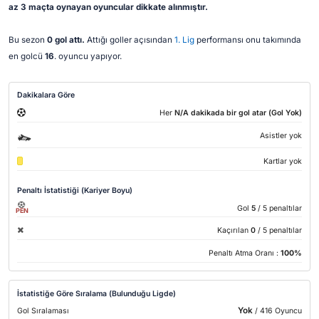
az 3 maçta oynayan oyuncular dikkate alınmıştır.
Bu sezon
0 gol attı.
Attığı goller açısından
1. Lig
performansı onu takımında
en golcü
16
. oyuncu yapıyor.
Dakikalara Göre
Her
N/A dakikada bir gol atar (Gol Yok)
Asistler yok
Kartlar yok
Penaltı İstatistiği (Kariyer Boyu)
Gol
5
/ 5 penaltılar
PEN
Kaçırılan
0
/ 5 penaltılar
Penaltı Atma Oranı :
100%
İstatistiğe Göre Sıralama (Bulunduğu Ligde)
Yok
Gol Sıralaması
/ 416 Oyuncu