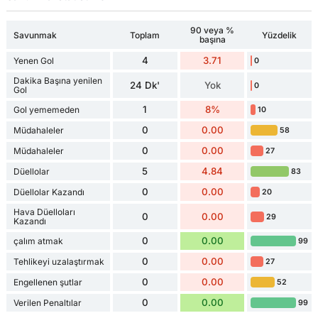
90 veya %
Savunmak
Toplam
Yüzdelik
başına
4
3.71
Yenen Gol
0
Dakika Başına yenilen
24 Dk'
Yok
0
Gol
1
8%
Gol yememeden
10
0
0.00
Müdahaleler
58
0
0.00
Müdahaleler
27
5
4.84
Düellolar
83
0
0.00
Düellolar Kazandı
20
Hava Düelloları
0
0.00
29
Kazandı
0
0.00
çalım atmak
99
0
0.00
Tehlikeyi uzalaştırmak
27
0
0.00
Engellenen şutlar
52
0
0.00
Verilen Penaltılar
99