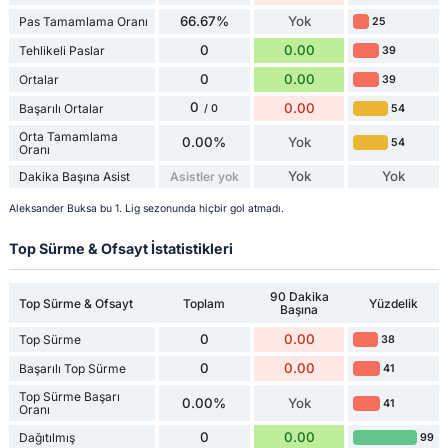
66.67%
Yok
Pas Tamamlama Oranı
25
0
0.00
Tehlikeli Paslar
39
0
0.00
Ortalar
39
0
0.00
Başarılı Ortalar
54
/ 0
Orta Tamamlama
0.00%
Yok
54
Oranı
Yok
Yok
Dakika Başına Asist
Asistler yok
Aleksander Buksa bu 1. Lig sezonunda hiçbir gol atmadı.
Top Sürme & Ofsayt İstatistikleri
90 Dakika
Top Sürme & Ofsayt
Toplam
Yüzdelik
Başına
0
0.00
Top Sürme
38
0
0.00
Başarılı Top Sürme
41
Top Sürme Başarı
0.00%
Yok
41
Oranı
0
0.00
Dağıtılmış
99