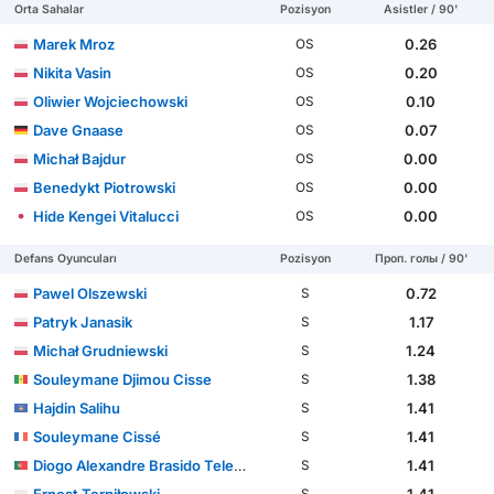
Orta Sahalar
Pozisyon
Asistler / 90'
Marek Mroz
0.26
OS
Nikita Vasin
0.20
OS
Oliwier Wojciechowski
0.10
OS
Dave Gnaase
0.07
OS
Michał Bajdur
0.00
OS
Benedykt Piotrowski
0.00
OS
Hide Kengei Vitalucci
0.00
OS
Defans Oyuncuları
Pozisyon
Проп. голы / 90'
Pawel Olszewski
0.72
S
Patryk Janasik
1.17
S
Michał Grudniewski
1.24
S
Souleymane Djimou Cisse
1.38
S
Hajdin Salihu
1.41
S
Souleymane Cissé
1.41
S
Diogo Alexandre Brasido Teles Furtado Silva
1.41
S
Ernest Terpiłowski
1.41
S