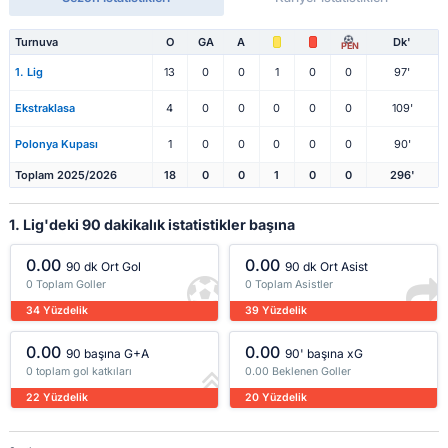
Turnuva
O
GA
A
Dk'
PEN
1. Lig
13
0
0
1
0
0
97'
Ekstraklasa
4
0
0
0
0
0
109'
Polonya Kupası
1
0
0
0
0
0
90'
Toplam 2025/2026
18
0
0
1
0
0
296'
1. Lig'deki 90 dakikalık istatistikler başına
0.00
0.00
90 dk Ort Gol
90 dk Ort Asist
0 Toplam Goller
0 Toplam Asistler
34 Yüzdelik
39 Yüzdelik
0.00
0.00
90 başına G+A
90' başına xG
0 toplam gol katkıları
0.00 Beklenen Goller
22 Yüzdelik
20 Yüzdelik