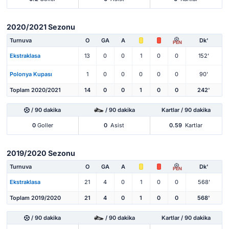
2020/2021 Sezonu
Turnuva
O
GA
A
Dk'
PEN
Ekstraklasa
13
0
0
1
0
0
152'
Polonya Kupası
1
0
0
0
0
0
90'
Toplam 2020/2021
14
0
0
1
0
0
242'
/ 90 dakika
/ 90 dakika
Kartlar / 90 dakika
0
Goller
0
Asist
0.59
Kartlar
2019/2020 Sezonu
Turnuva
O
GA
A
Dk'
PEN
Ekstraklasa
21
4
0
1
0
0
568'
Toplam 2019/2020
21
4
0
1
0
0
568'
/ 90 dakika
/ 90 dakika
Kartlar / 90 dakika