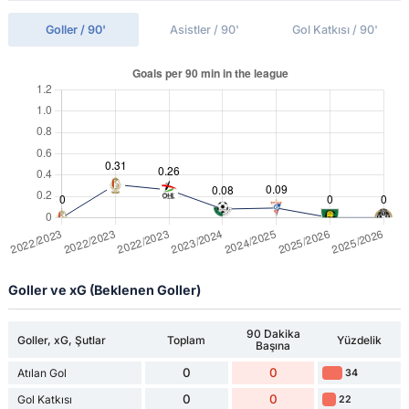
Goller / 90'
Asistler / 90'
Gol Katkısı / 90'
Goller ve xG (Beklenen Goller)
90 Dakika
Goller, xG, Şutlar
Toplam
Yüzdelik
Başına
0
0
Atılan Gol
34
0
0
Gol Katkısı
22