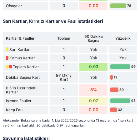
0
0.00
Ofsaytlar
78
Sarı Kartlar, Kırmızı Kartlar ve Faul İstatistikleri
90 Dakika
Kartlar & Fauller
Toplam
Yüzdelik
Başına
1
Yok
Yok
Sarı Kartlar
0
Yok
Yok
Kırmızı Kartlar
1
0.93
Toplam Kartlar
99
97 Dk' /
Yok
Dakika Başına Kart
12
Kart
0.5'in Üzerindeki
1
8%
39
Kartlar
1
0.97
İşlenen Fauller
98
0
0.00
Karşı Faul
32
Aleksander Buksa şu ana kadar 1. Lig 2025/2026 sezonunda 13 maçlarında 1 sarı kart
ve 0 kırmızı kart aldı. 90 dakikada 0.97 faul yaparlar.
Savunma İstatistikleri