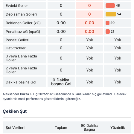
0
0
Evdeki Goller
48
0
0
Deplasman Golleri
54
0.00
0.00
Beklenen Goller (xG)
20
0.00
0.00
Penaltısız xG (npxG)
21
0
Yok
Yok
Penaltı Golleri
0
Yok
Yok
Hat-trickler
3 veya Daha Fazla
0
Yok
Yok
Goller
2 veya Daha Fazla
0
Yok
Yok
Goller
0 Dakika
Yok
Yok
Dakika başına Gol
başına Gol
Aleksander Buksa 1. Lig 2025/2026 sezonunda şu ana kadar hiç gol atmadı. Gelecek
oyunlarda nasıl performans gösterdiklerini göreceğiz.
Çekilen Şut
90 Dakika
Şut Verileri
Toplam
Yüzdelik
Başına