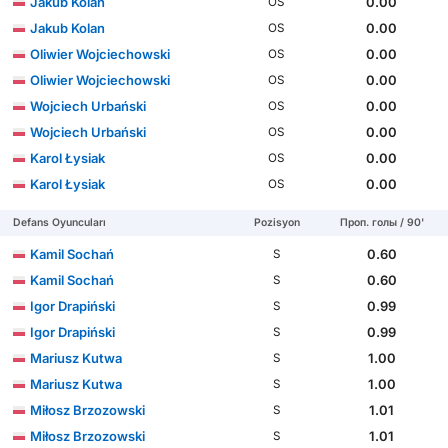
Jakub Kolan
0.00
OS
Jakub Kolan
0.00
OS
Oliwier Wojciechowski
0.00
OS
Oliwier Wojciechowski
0.00
OS
Wojciech Urbański
0.00
OS
Wojciech Urbański
0.00
OS
Karol Łysiak
0.00
OS
Karol Łysiak
0.00
OS
Defans Oyuncuları
Pozisyon
Проп. голы / 90'
Kamil Sochań
0.60
S
Kamil Sochań
0.60
S
Igor Drapiński
0.99
S
Igor Drapiński
0.99
S
Mariusz Kutwa
1.00
S
Mariusz Kutwa
1.00
S
Miłosz Brzozowski
1.01
S
Miłosz Brzozowski
1.01
S