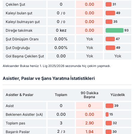
0
0.00
Çekilen Şut
31
0
0.00
Kaleyi bulan şut
49
/ 0
0
0.00
Kaleyi bulmayan şut
35
/ 0
0 kez
0.00
Direğe takılmak
93
0.00%
Yok
Şut Dönüşüm Oranı
47
0.00%
Yok
Şut Doğruluğu
49
0.00
Yok
Yok
Gol Başına Çekilen Şut
Aleksander Buksa henüz 1. Lig 2025/2026 sezonunda hiç çekim yapmadı.
Asistler, Paslar ve Şans Yaratma İstatistikleri
90 Dakika
Asistler & Paslar
Toplam
Yüzdelik
Başına
0
0
Asist
39
0.00
0.00
Beklenen Asistler (xA)
15
3
2.90
Toplam pas
32
2
1.94
Başarılı Paslar
30
/ 3