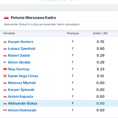
Polonia Warszawa Kadro
Aleksander Buksa'in kulüp seviyesindeki takım arkadaşları
Forvetler
Pozisyon
Goller / 90'
Kacper Kostorz
0.70
F
Łukasz Zjawiński
0.60
F
Robert Dadok
0.29
F
Simon Skrabb
0.29
F
İlkay Durmuş
0.23
F
Daniel Vega Cintas
0.10
F
Mateusz Młyński
0.00
F
Kacper Śpiewak
0.00
F
Antoni Kapusta
0.00
F
Aleksander Buksa
0.00
F
Antoni Klukowski
0.00
F