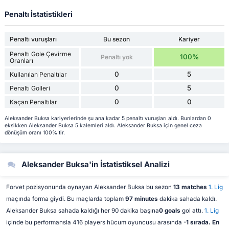
Penaltı İstatistikleri
Penaltı vuruşları
Bu sezon
Kariyer
Penaltı Gole Çevirme
100%
Penaltı yok
Oranları
0
5
Kullanılan Penaltılar
0
5
Penaltı Golleri
0
0
Kaçan Penaltılar
Aleksander Buksa kariyerlerinde şu ana kadar 5 penaltı vuruşları aldı. Bunlardan 0
eksikken Aleksander Buksa 5 kalemleri aldı. Aleksander Buksa için genel ceza
dönüşüm oranı 100%'tir.
Aleksander Buksa'in İstatistiksel Analizi
Forvet pozisyonunda oynayan Aleksander Buksa bu sezon
13 matches
1. Lig
maçında forma giydi. Bu maçlarda toplam
97 minutes
dakika sahada kaldı.
Aleksander Buksa sahada kaldığı her 90 dakika başına
0 goals
gol attı.
1. Lig
içinde bu performansla 416 players hücum oyuncusu arasında
-1 sırada. En