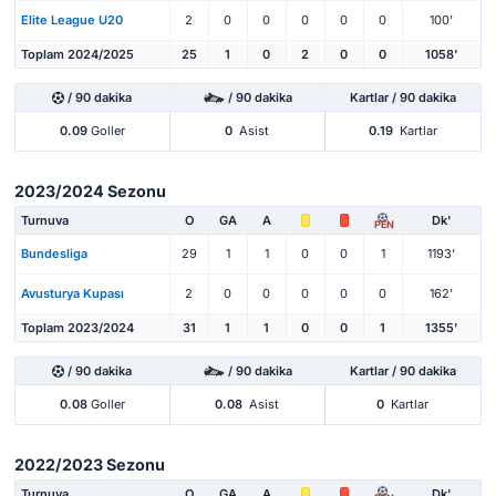
Elite League U20
2
0
0
0
0
0
100'
Toplam 2024/2025
25
1
0
2
0
0
1058'
/ 90 dakika
/ 90 dakika
Kartlar / 90 dakika
0.09
Goller
0
Asist
0.19
Kartlar
2023/2024 Sezonu
Turnuva
O
GA
A
Dk'
PEN
Bundesliga
29
1
1
0
0
1
1193'
Avusturya Kupası
2
0
0
0
0
0
162'
Toplam 2023/2024
31
1
1
0
0
1
1355'
/ 90 dakika
/ 90 dakika
Kartlar / 90 dakika
0.08
Goller
0.08
Asist
0
Kartlar
2022/2023 Sezonu
Turnuva
O
GA
A
Dk'