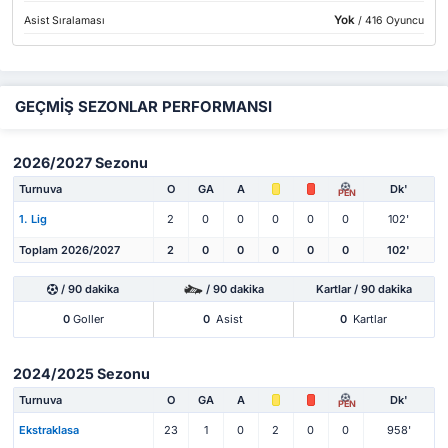
Yok
Asist Sıralaması
/ 416 Oyuncu
GEÇMİŞ SEZONLAR PERFORMANSI
2026/2027 Sezonu
Turnuva
O
GA
A
Dk'
PEN
1. Lig
2
0
0
0
0
0
102'
Toplam 2026/2027
2
0
0
0
0
0
102'
/ 90 dakika
/ 90 dakika
Kartlar / 90 dakika
0
Goller
0
Asist
0
Kartlar
2024/2025 Sezonu
Turnuva
O
GA
A
Dk'
PEN
Ekstraklasa
23
1
0
2
0
0
958'