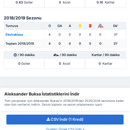
0.63
Goller
0
Asist
0.16
Kartlar
2018/2019 Sezonu
Turnuva
O
GA
A
Dk'
PEN
Ekstraklasa
4
0
0
0
0
0
31'
Toplam 2018/2019
4
0
0
0
0
0
31'
/ 90 dakika
/ 90 dakika
Kartlar / 90 dakika
0
Goller
0
Asist
0
Kartlar
Aleksander Buksa İstatistiklerini İndir
Tüm yarışmalar için Aleksander Buksa'in 2018/2019'dan 2025/2026 sezonuna kadar
olan tüm verilerini indirin. Sezon toplamı ve sezon ortalamasını içerir.
CSV İndir (1 Kredi)
Ücretsiz Örnek CSV İndir »