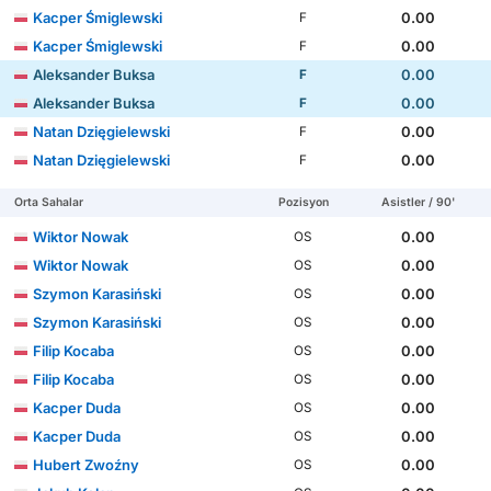
Kacper Śmiglewski
0.00
F
Kacper Śmiglewski
0.00
F
Aleksander Buksa
0.00
F
Aleksander Buksa
0.00
F
Natan Dzięgielewski
0.00
F
Natan Dzięgielewski
0.00
F
Orta Sahalar
Pozisyon
Asistler / 90'
Wiktor Nowak
0.00
OS
Wiktor Nowak
0.00
OS
Szymon Karasiński
0.00
OS
Szymon Karasiński
0.00
OS
Filip Kocaba
0.00
OS
Filip Kocaba
0.00
OS
Kacper Duda
0.00
OS
Kacper Duda
0.00
OS
Hubert Zwoźny
0.00
OS