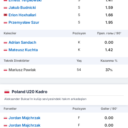
Jakub Budnicki
1.59
S
Erion Hoxhallari
1.66
S
Przemysław Szur
1.95
S
Kaleciler
Pozisyon
Проп. голы / 90'
Adrian Sandach
0.00
K
Mateusz Kuchta
1.42
K
Teknik Direktörler
Yaş
Kazanma %
Mariusz Pawlak
37
54
%
Poland U20 Kadro
Aleksander Buksa'in kulüp seviyesindeki takım arkadaşları
Forvetler
Pozisyon
Goller / 90'
Jordan Majchrzak
0.00
F
Jordan Majchrzak
0.00
F