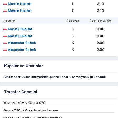
Marcin Kaczor
3.10
S
Marcin Kaczor
3.10
S
Kaleciler
Pozisyon
Проп. голы / 90'
Maciej Kikolski
0.00
K
Maciej Kikolski
0.00
K
Alexander Bobek
2.00
K
Alexander Bobek
2.00
K
Kupalar ve Unvanlar
Aleksander Buksa kariyerinde şu ana kadar 0 şampiyonluğu kazandı.
Transfer Geçmişi
Wisła Kraków -> Genoa CFC
Genoa CFC -> Oud-Heverlee Leuven
Genoa CFC -> WSG Swarovski Wattens