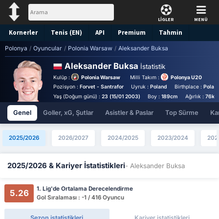
LİGLER
MENÜ
Kornerler
Tenis (EN)
API
Premium
Tahmin
Polonya
/
Oyuncular
/
Polonia Warsaw
/
Aleksander Buksa
Aleksander Buksa
İstatistik
Kulüp :
Polonia Warsaw
Milli Takım :
Polonya U20
Pozisyon :
Forvet - Santrafor
Uyruk :
Poland
Birthplace :
Poland
Yaş (Doğum günü) :
23 (15/01 2003)
Boy :
189cm
Ağırlık :
76kg
Genel
Goller, xG, Şutlar
Asistler & Paslar
Top Sürme
Kar
2025/2026
2026/2027
2024/2025
2023/2024
202
2025/2026 & Kariyer İstatistikleri
- Aleksander Buksa
1. Lig'de Ortalama Derecelendirme
5.26
Gol Sıralaması : -1 / 416 Oyuncu
Sezon istatistikleri
Kariyer istatistikleri