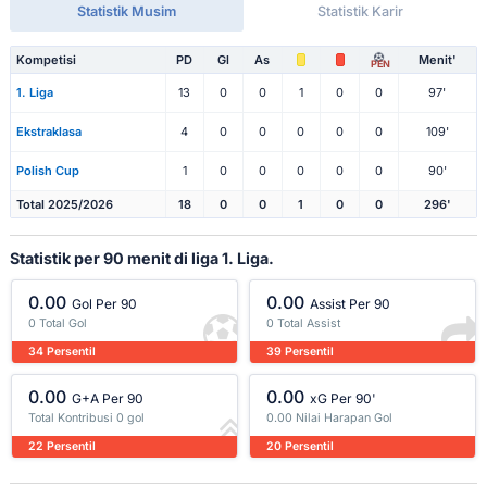
Statistik Musim
Statistik Karir
Kompetisi
PD
Gl
As
Menit'
PEN
1. Liga
13
0
0
1
0
0
97'
Ekstraklasa
4
0
0
0
0
0
109'
Polish Cup
1
0
0
0
0
0
90'
Total 2025/2026
18
0
0
1
0
0
296'
Statistik per 90 menit di liga 1. Liga.
0.00
0.00
Gol Per 90
Assist Per 90
0 Total Gol
0 Total Assist
34 Persentil
39 Persentil
0.00
0.00
G+A Per 90
xG Per 90'
Total Kontribusi 0 gol
0.00 Nilai Harapan Gol
22 Persentil
20 Persentil