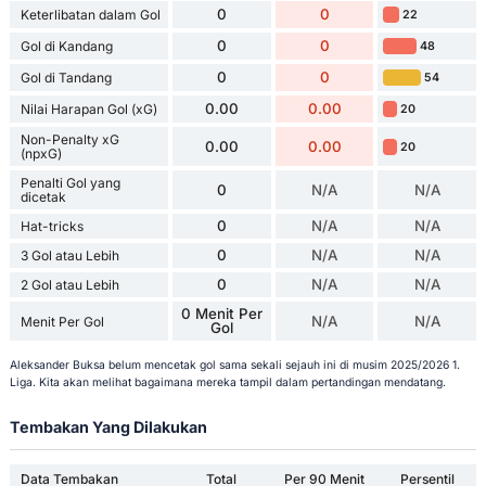
0
0
Keterlibatan dalam Gol
22
0
0
Gol di Kandang
48
0
0
Gol di Tandang
54
0.00
0.00
Nilai Harapan Gol (xG)
20
Non-Penalty xG
0.00
0.00
20
(npxG)
Penalti Gol yang
0
N/A
N/A
dicetak
0
N/A
N/A
Hat-tricks
0
N/A
N/A
3 Gol atau Lebih
0
N/A
N/A
2 Gol atau Lebih
0 Menit Per
N/A
N/A
Menit Per Gol
Gol
Aleksander Buksa belum mencetak gol sama sekali sejauh ini di musim 2025/2026 1.
Liga. Kita akan melihat bagaimana mereka tampil dalam pertandingan mendatang.
Tembakan Yang Dilakukan
Data Tembakan
Total
Per 90 Menit
Persentil