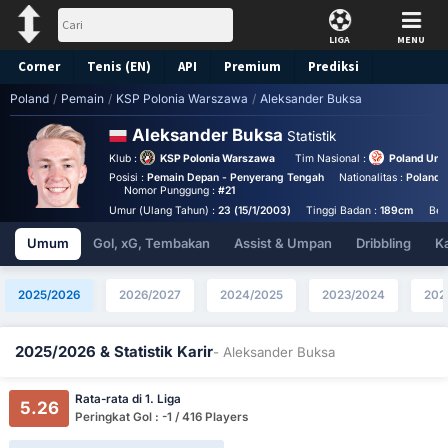
LIGA
MENU
Corner
Tenis (EN)
API
Premium
Prediksi
Poland
/
Pemain
/
KSP Polonia Warszawa
/
Aleksander Buksa
Aleksander Buksa
Statistik
Klub :
KSP Polonia Warszawa
Tim Nasional :
Poland Und
Posisi :
Pemain Depan - Penyerang Tengah
Nationalitas :
Poland
Nomor Punggung :
#21
Umur (Ulang Tahun) :
23 (15/1/2003)
Tinggi Badan :
189cm
Ber
Umum
Gol, xG, Tembakan
Assist & Umpan
Dribbling
K
2025/2026
2026/2027
2024/2025
2023/2024
202
2025/2026 & Statistik Karir
- Aleksander Buksa
Rata-rata di 1. Liga
5.26
Peringkat Gol : -1 / 416 Players