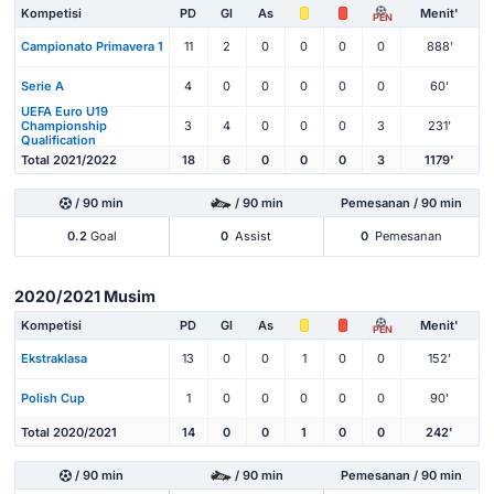
Kompetisi
PD
Gl
As
Menit'
PEN
Campionato Primavera 1
11
2
0
0
0
0
888'
Serie A
4
0
0
0
0
0
60'
UEFA Euro U19
Championship
3
4
0
0
0
3
231'
Qualification
Total 2021/2022
18
6
0
0
0
3
1179'
/ 90 min
/ 90 min
Pemesanan / 90 min
0.2
Goal
0
Assist
0
Pemesanan
2020/2021 Musim
Kompetisi
PD
Gl
As
Menit'
PEN
Ekstraklasa
13
0
0
1
0
0
152'
Polish Cup
1
0
0
0
0
0
90'
Total 2020/2021
14
0
0
1
0
0
242'
/ 90 min
/ 90 min
Pemesanan / 90 min