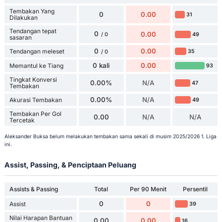
Tembakan Yang
0
0.00
31
Dilakukan
Tendangan tepat
0
0.00
49
/ 0
sasaran
0
0.00
Tendangan meleset
35
/ 0
0 kali
0.00
Memantul ke Tiang
93
Tingkat Konversi
0.00%
N/A
47
Tembakan
0.00%
N/A
Akurasi Tembakan
49
Tembakan Per Gol
0.00
N/A
N/A
Tercetak
Aleksander Buksa belum melakukan tembakan sama sekali di musim 2025/2026 1. Liga
ini.
Assist, Passing, & Penciptaan Peluang
Assists & Passing
Total
Per 90 Menit
Persentil
0
0
Assist
39
Nilai Harapan Bantuan
0.00
0.00
16