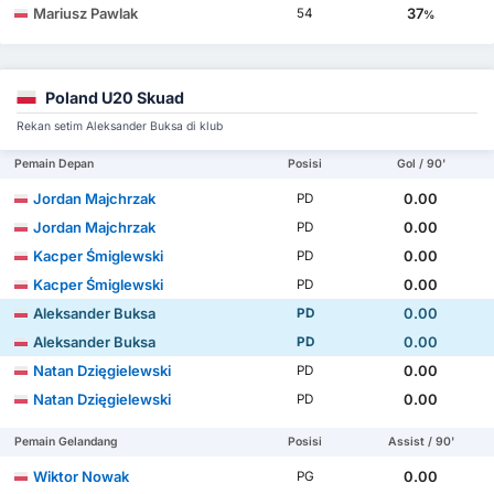
Mariusz Pawlak
37
54
%
Poland U20 Skuad
Rekan setim Aleksander Buksa di klub
Pemain Depan
Posisi
Gol / 90'
Jordan Majchrzak
0.00
PD
Jordan Majchrzak
0.00
PD
Kacper Śmiglewski
0.00
PD
Kacper Śmiglewski
0.00
PD
Aleksander Buksa
0.00
PD
Aleksander Buksa
0.00
PD
Natan Dzięgielewski
0.00
PD
Natan Dzięgielewski
0.00
PD
Pemain Gelandang
Posisi
Assist / 90'
Wiktor Nowak
0.00
PG