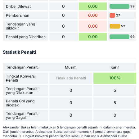
0
0.00
Dribel Dilewati
99
0
0.00
Pembersihan
27
Tendangan yang
0
0.00
52
diblokir
0
0.00
Penalti yang Diberikan
99
Statistik Penalti
Tendangan Penalti
Musim
Karir
Tingkat Konversi
100%
Tidak ada Penalti
Penalti
Tendangan Penalti
0
5
yang Dilakukan
Penalti Gol yang
0
5
dicetak
Tendangan Penalti
0
0
yang Gagal
Aleksander Buksa telah melakukan 5 tendangan penalti sejauh ini dalam karier mereka.
Dari jumlah tersebut, Aleksander Buksa berhasil mencetak 5 penalti sementara gagal
mencetak 0. Tingkat konversi penalti secara keseluruhan untuk Aleksander Buksa