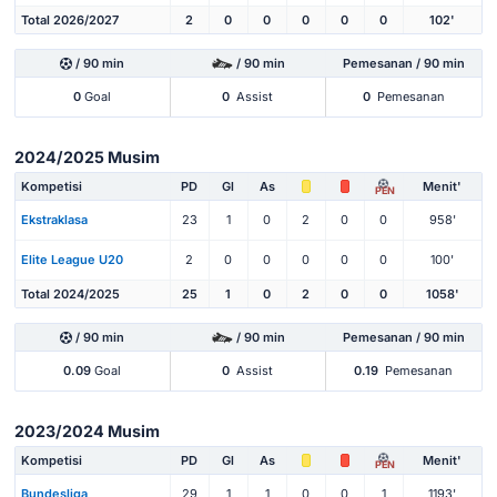
Total 2026/2027
2
0
0
0
0
0
102'
/ 90 min
/ 90 min
Pemesanan / 90 min
0
Goal
0
Assist
0
Pemesanan
2024/2025 Musim
Kompetisi
PD
Gl
As
Menit'
PEN
Ekstraklasa
23
1
0
2
0
0
958'
Elite League U20
2
0
0
0
0
0
100'
Total 2024/2025
25
1
0
2
0
0
1058'
/ 90 min
/ 90 min
Pemesanan / 90 min
0.09
Goal
0
Assist
0.19
Pemesanan
2023/2024 Musim
Kompetisi
PD
Gl
As
Menit'
PEN
Bundesliga
29
1
1
0
0
1
1193'