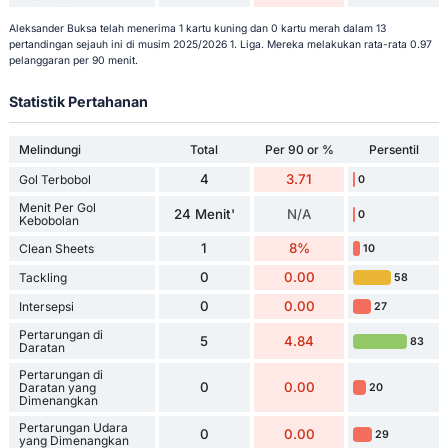
Aleksander Buksa telah menerima 1 kartu kuning dan 0 kartu merah dalam 13
pertandingan sejauh ini di musim 2025/2026 1. Liga. Mereka melakukan rata-rata 0.97
pelanggaran per 90 menit.
Statistik Pertahanan
Melindungi
Total
Per 90 or %
Persentil
4
3.71
Gol Terbobol
0
Menit Per Gol
24 Menit'
N/A
0
Kebobolan
1
8%
Clean Sheets
10
0
0.00
Tackling
58
0
0.00
Intersepsi
27
Pertarungan di
5
4.84
83
Daratan
Pertarungan di
0
0.00
Daratan yang
20
Dimenangkan
Pertarungan Udara
0
0.00
29
yang Dimenangkan