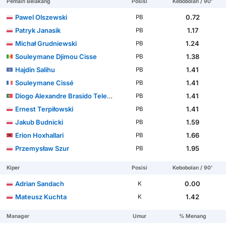
Pemain Belakang
Posisi
Kebobolan / 90'
Pawel Olszewski
0.72
PB
Patryk Janasik
1.17
PB
Michał Grudniewski
1.24
PB
Souleymane Djimou Cisse
1.38
PB
Hajdin Salihu
1.41
PB
Souleymane Cissé
1.41
PB
Diogo Alexandre Brasido Teles Furtado Silva
1.41
PB
Ernest Terpiłowski
1.41
PB
Jakub Budnicki
1.59
PB
Erion Hoxhallari
1.66
PB
Przemysław Szur
1.95
PB
Kiper
Posisi
Kebobolan / 90'
Adrian Sandach
0.00
K
Mateusz Kuchta
1.42
K
Manager
Umur
% Menang