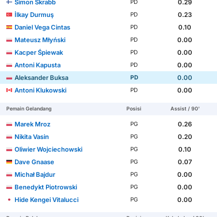
Simon Skrabb
0.29
PD
İlkay Durmuş
0.23
PD
Daniel Vega Cintas
0.10
PD
Mateusz Młyński
0.00
PD
Kacper Śpiewak
0.00
PD
Antoni Kapusta
0.00
PD
Aleksander Buksa
0.00
PD
Antoni Klukowski
0.00
PD
Pemain Gelandang
Posisi
Assist / 90'
Marek Mroz
0.26
PG
Nikita Vasin
0.20
PG
Oliwier Wojciechowski
0.10
PG
Dave Gnaase
0.07
PG
Michał Bajdur
0.00
PG
Benedykt Piotrowski
0.00
PG
Hide Kengei Vitalucci
0.00
PG