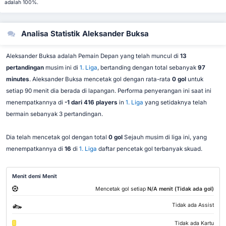
adalah 100%.
Analisa Statistik Aleksander Buksa
Aleksander Buksa adalah Pemain Depan yang telah muncul di
13
pertandingan
musim ini di
1. Liga
, bertanding dengan total sebanyak
97
minutes
. Aleksander Buksa mencetak gol dengan rata-rata
0 gol
untuk
setiap 90 menit dia berada di lapangan. Performa penyerangan ini saat ini
menempatkannya di
-1 dari 416 players
in
1. Liga
yang setidaknya telah
bermain sebanyak 3 pertandingan.
Dia telah mencetak gol dengan total
0 gol
Sejauh musim di liga ini, yang
menempatkannya di
16
di
1. Liga
daftar pencetak gol terbanyak skuad.
Menit demi Menit
Mencetak gol setiap
N/A menit (Tidak ada gol)
Tidak ada Assist
Tidak ada Kartu