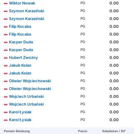
Wiktor Nowak
0.00
PG
Szymon Karasiński
0.00
PG
Szymon Karasiński
0.00
PG
Filip Kocaba
0.00
PG
Filip Kocaba
0.00
PG
Kacper Duda
0.00
PG
Kacper Duda
0.00
PG
Hubert Zwoźny
0.00
PG
Jakub Kolan
0.00
PG
Jakub Kolan
0.00
PG
Oliwier Wojciechowski
0.00
PG
Oliwier Wojciechowski
0.00
PG
Wojciech Urbański
0.00
PG
Wojciech Urbański
0.00
PG
Karol Łysiak
0.00
PG
Karol Łysiak
0.00
PG
Pemain Belakang
Posisi
Kebobolan / 90'