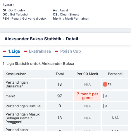
Syarat :
Gl
: Gol Dicetak
As
: Assist
GC
: Gol Terbobol
CS
: Clean Sheets
PEN
: Penalti Gol yang dicetak
Menit'
: Menit Permainan
Aleksander Buksa Statistik - Detail
1. Liga
Ekstraklasa
Polish Cup
1. Liga Statistik untuk Aleksander Buksa
Keseluruhan
Total
Per 90 Menit
Persentil
Pertandingan
13
N/A
19
Dimainkan
7 menit per
97
menit
0
game
0
Pertandingan Dimulai
N/A
0
Pertandingan Masuk
13
N/A
Sebagai Pemain
N/A
Pengganti
Pertandingan