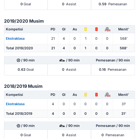
0
Goal
0
Assist
0.59
Pemesanan
2019/2020 Musim
Kompetisi
PD
Gl
As
Menit'
PEN
Ekstraklasa
21
4
0
1
0
0
568'
Total 2019/2020
21
4
0
1
0
0
568'
/ 90 min
/ 90 min
Pemesanan / 90 min
0.63
Goal
0
Assist
0.16
Pemesanan
2018/2019 Musim
Kompetisi
PD
Gl
As
Menit'
PEN
Ekstraklasa
4
0
0
0
0
0
31'
Total 2018/2019
4
0
0
0
0
0
31'
/ 90 min
/ 90 min
Pemesanan / 90 min
0
Goal
0
Assist
0
Pemesanan