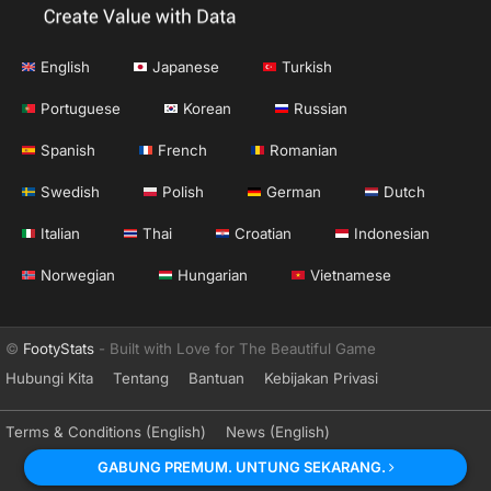
English
Japanese
Turkish
Portuguese
Korean
Russian
Spanish
French
Romanian
Swedish
Polish
German
Dutch
Italian
Thai
Croatian
Indonesian
Norwegian
Hungarian
Vietnamese
©
FootyStats
- Built with Love for The Beautiful Game
Hubungi Kita
Tentang
Bantuan
Kebijakan Privasi
Terms & Conditions (English)
News (English)
GABUNG PREMUM. UNTUNG SEKARANG.