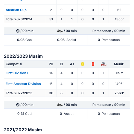
Austrian Cup
2
0
0
0
0
0
162'
Total 2023/2024
31
1
1
0
0
1
1355'
/ 90 min
/ 90 min
Pemesanan / 90 min
0.08
Goal
0.08
Assist
0
Pemesanan
2022/2023 Musim
Kompetisi
PD
Gl
As
Menit'
PEN
First Division B
14
4
0
0
0
1
1157'
First Amateur Division
16
4
0
0
0
0
1406'
Total 2022/2023
30
8
0
0
0
1
2563'
/ 90 min
/ 90 min
Pemesanan / 90 min
0.31
Goal
0
Assist
0
Pemesanan
2021/2022 Musim