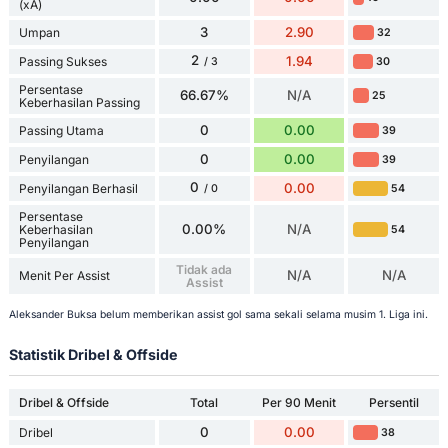
(xA)
3
2.90
Umpan
32
2
1.94
Passing Sukses
30
/ 3
Persentase
66.67%
N/A
25
Keberhasilan Passing
0
0.00
Passing Utama
39
0
0.00
Penyilangan
39
0
0.00
Penyilangan Berhasil
54
/ 0
Persentase
0.00%
N/A
Keberhasilan
54
Penyilangan
Tidak ada
N/A
N/A
Menit Per Assist
Assist
Aleksander Buksa belum memberikan assist gol sama sekali selama musim 1. Liga ini.
Statistik Dribel & Offside
Dribel & Offside
Total
Per 90 Menit
Persentil
0
0.00
Dribel
38