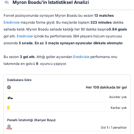
Myron Boadu'in İstatistiksel Analizi
Forvet pozisyonunda oynayan Myron Boadu bu sezon
13 matches
Eredivisie
maçında forma giydi. Bu maçlarda toplam
323 minutes
dakika
sahada kaldı. Myron Boadu sahada kaldığı her 90 dakika başına
0.84 goals
gol attı.
Eredivisie
içinde bu performansla 384 players hücum oyuncusu
arasında
5 sırada. En az 3 maçta oynayan oyuncular dikkate alınmıştır.
Bu sezon
3 gol attı.
Attığı goller açısından
Eredivisie
performansı onu
takımında en golcü
9
. oyuncu yapıyor.
Dakikalara Göre
Her 108 dakikada bir gol
Asistler yok
Kartlar yok
Penaltı İstatistiği (Kariyer Boyu)
Gol
1
/ 1 penaltılar
PEN