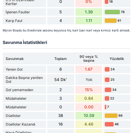
0
0%
18
Kartlar
5
1.39
İşlenen Fauller
78
4
1.11
Karşı Faul
61
Myron Boadu bu Eredivisie sezonu boyunca hiç kart (sarı kart veya kırmızı kart) almadı.
Savunma İstatistikleri
90 veya %
Savunmak
Toplam
Yüzdelik
başına
6
1.67
Yenen Gol
24
Dakika Başına yenilen
54 Dk'
Yok
25
Gol
2
15%
Gol yememeden
34
3
0.84
Müdahaleler
22
0
0.00
Müdahaleler
7
38
10.59
Düellolar
66
16
4.46
Düellolar Kazandı
46
Hava Düelloları