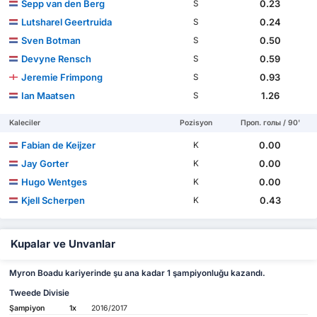
Sepp van den Berg
0.23
S
Lutsharel Geertruida
0.24
S
Sven Botman
0.50
S
Devyne Rensch
0.59
S
Jeremie Frimpong
0.93
S
Ian Maatsen
1.26
S
Kaleciler
Pozisyon
Проп. голы / 90'
Fabian de Keijzer
0.00
K
Jay Gorter
0.00
K
Hugo Wentges
0.00
K
Kjell Scherpen
0.43
K
Kupalar ve Unvanlar
Myron Boadu kariyerinde şu ana kadar 1 şampiyonluğu kazandı.
Tweede Divisie
Şampiyon
1x
2016/2017