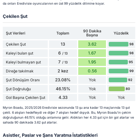
da onları Eredivisie oyuncularının en üst 99 yüzdelik dilimine koyar.
Çekilen Şut
90 Dakika
Şut Verileri
Toplam
Yüzdelik
Başına
13
3.62
Çekilen Şut
98
6
1.67
Kaleyi bulan şut
98
/ 13
7
1.95
Kaleyi bulmayan şut
95
/ 13
2 kez
0.56
Direğe takılmak
99
23.08%
Yok
Şut Dönüşüm Oranı
92
46.15%
Yok
Şut Doğruluğu
80
4.33
Yok
Yok
Gol Başına Çekilen Şut
Myron Boadu, 2025/2026 Eredivisie sezonunda 13 şu ana kadar 13 maçlarında 13 şut
çekti. 6 atışları hedefteydi ve diğer 7 atışları hedef dışıydı. Bu, Myron Boadu'in çekim
doğruluğunun 46.15% olduğu anlamına gelir. Aldıkları her 4.33 şut için bir gol atarlar ve
sahada 90 dakikada 3.62 şut atarlar.
Asistler, Paslar ve Şans Yaratma İstatistikleri