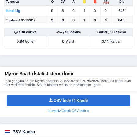
Turnuva
O
GA
A
Dk'
PEN
İkinci Lig
9
6
0
1
0
0
645'
Toplam 2016/2017
9
6
0
1
0
0
645'
/ 90 dakika
/ 90 dakika
Kartlar / 90 dakika
0.84
Goller
0
Asist
0.14
Kartlar
Myron Boadu İstatistiklerini İndir
Tüm yarışmalar için Myron Boadu'in 2016/2017'dan 2025/2026 sezonuna kadar olan
tüm verilerini indirin. Sezon toplamı ve sezon ortalamasını içerir.
CSV İndir (1 Kredi)
Ücretsiz Örnek CSV İndir »
PSV Kadro