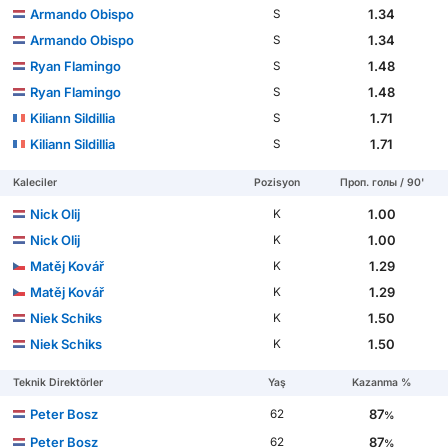
Armando Obispo
1.34
S
Armando Obispo
1.34
S
Ryan Flamingo
1.48
S
Ryan Flamingo
1.48
S
Kiliann Sildillia
1.71
S
Kiliann Sildillia
1.71
S
Kaleciler
Pozisyon
Проп. голы / 90'
Nick Olij
1.00
K
Nick Olij
1.00
K
Matěj Kovář
1.29
K
Matěj Kovář
1.29
K
Niek Schiks
1.50
K
Niek Schiks
1.50
K
Teknik Direktörler
Yaş
Kazanma %
Peter Bosz
87
62
%
Peter Bosz
87
62
%