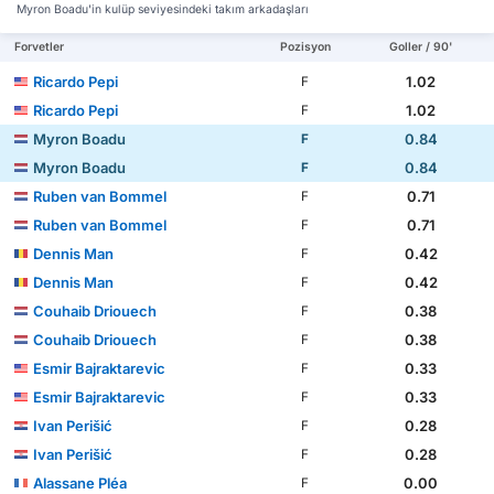
Myron Boadu'in kulüp seviyesindeki takım arkadaşları
Forvetler
Pozisyon
Goller / 90'
Ricardo Pepi
1.02
F
Ricardo Pepi
1.02
F
Myron Boadu
0.84
F
Myron Boadu
0.84
F
Ruben van Bommel
0.71
F
Ruben van Bommel
0.71
F
Dennis Man
0.42
F
Dennis Man
0.42
F
Couhaib Driouech
0.38
F
Couhaib Driouech
0.38
F
Esmir Bajraktarevic
0.33
F
Esmir Bajraktarevic
0.33
F
Ivan Perišić
0.28
F
Ivan Perišić
0.28
F
Alassane Pléa
0.00
F