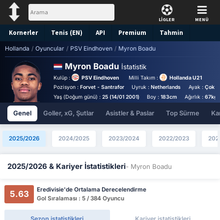
LİGLER
MENÜ
Kornerler
Tenis (EN)
API
Premium
Tahmin
Hollanda
/
Oyuncular
/
PSV Eindhoven
/
Myron Boadu
Myron Boadu
İstatistik
Kulüp :
PSV Eindhoven
Milli Takım :
Hollanda U21
Pozisyon :
Forvet - Santrafor
Uyruk :
Netherlands
Ayak :
Çok y
Yaş (Doğum günü) :
25 (14/01 2001)
Boy :
183cm
Ağırlık :
67kg
Genel
Goller, xG, Şutlar
Asistler & Paslar
Top Sürme
Kar
2025/2026
2024/2025
2023/2024
2022/2023
202
2025/2026 & Kariyer İstatistikleri
- Myron Boadu
Eredivisie'de Ortalama Derecelendirme
5.63
Gol Sıralaması : 5 / 384 Oyuncu
Sezon istatistikleri
Kariyer istatistikleri