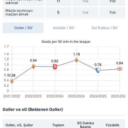
11
Yok
Yok
sokmak
Maçta oyuncuyu
5
Yok
Yok
maçtan almak
Goller / 90'
Asistler / 90'
Gol Katkısı / 90'
Goller ve xG (Beklenen Goller)
90 Dakika
Goller, xG, Şutlar
Toplam
Yüzdelik
Başına