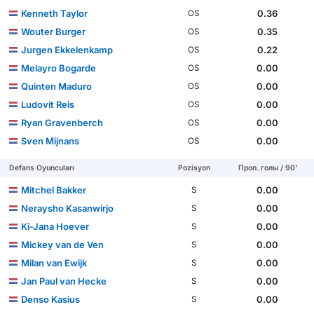
Kenneth Taylor
0.36
OS
Wouter Burger
0.35
OS
Jurgen Ekkelenkamp
0.22
OS
Melayro Bogarde
0.00
OS
Quinten Maduro
0.00
OS
Ludovit Reis
0.00
OS
Ryan Gravenberch
0.00
OS
Sven Mijnans
0.00
OS
Defans Oyuncuları
Pozisyon
Проп. голы / 90'
Mitchel Bakker
0.00
S
Neraysho Kasanwirjo
0.00
S
Ki-Jana Hoever
0.00
S
Mickey van de Ven
0.00
S
Milan van Ewijk
0.00
S
Jan Paul van Hecke
0.00
S
Denso Kasius
0.00
S