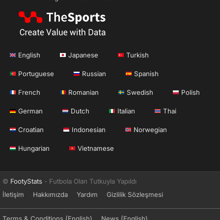
English
Japanese
Turkish
Portuguese
Russian
Spanish
French
Romanian
Swedish
Polish
German
Dutch
Italian
Thai
Croatian
Indonesian
Norwegian
Hungarian
Vietnamese
©
FootyStats
- Futbola Olan Tutkuyla Yapıldı
İletişim
Hakkımızda
Yardım
Gizlilik Sözleşmesi
Terms & Conditions (English)
News (English)