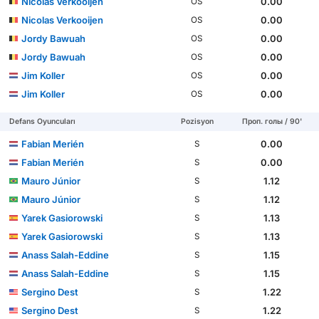
Nicolas Verkooijen
0.00
OS
Nicolas Verkooijen
0.00
OS
Jordy Bawuah
0.00
OS
Jordy Bawuah
0.00
OS
Jim Koller
0.00
OS
Jim Koller
0.00
OS
Defans Oyuncuları
Pozisyon
Проп. голы / 90'
Fabian Merién
0.00
S
Fabian Merién
0.00
S
Mauro Júnior
1.12
S
Mauro Júnior
1.12
S
Yarek Gasiorowski
1.13
S
Yarek Gasiorowski
1.13
S
Anass Salah-Eddine
1.15
S
Anass Salah-Eddine
1.15
S
Sergino Dest
1.22
S
Sergino Dest
1.22
S