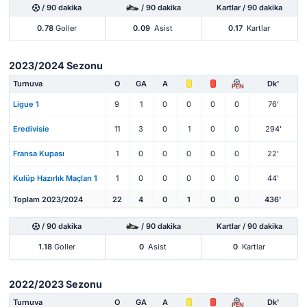
/ 90 dakika
/ 90 dakika
Kartlar / 90 dakika
0.78
Goller
0.09
Asist
0.17
Kartlar
2023/2024 Sezonu
Turnuva
O
GA
A
Dk'
PEN
Ligue 1
9
1
0
0
0
0
76'
Eredivisie
11
3
0
1
0
0
294'
Fransa Kupası
1
0
0
0
0
0
22'
Kulüp Hazırlık Maçları 1
1
0
0
0
0
0
44'
Toplam 2023/2024
22
4
0
1
0
0
436'
/ 90 dakika
/ 90 dakika
Kartlar / 90 dakika
1.18
Goller
0
Asist
0
Kartlar
2022/2023 Sezonu
Turnuva
O
GA
A
Dk'
PEN