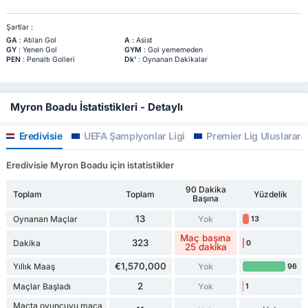
Şartlar :
GA
: Atılan Gol
A
: Asist
GY
: Yenen Gol
GYM
: Gol yememeden
PEN
: Penaltı Golleri
Dk'
: Oynanan Dakikalar
Myron Boadu İstatistikleri - Detaylı
Eredivisie
UEFA Şampiyonlar Ligi
Premier Lig Uluslarara
Eredivisie Myron Boadu için istatistikler
90 Dakika
Toplam
Toplam
Yüzdelik
Başına
13
Oynanan Maçlar
Yok
13
Maç başına
323
Dakika
0
25 dakika
€1,570,000
Yıllık Maaş
Yok
96
2
Maçlar Başladı
Yok
1
Maçta oyuncuyu maça