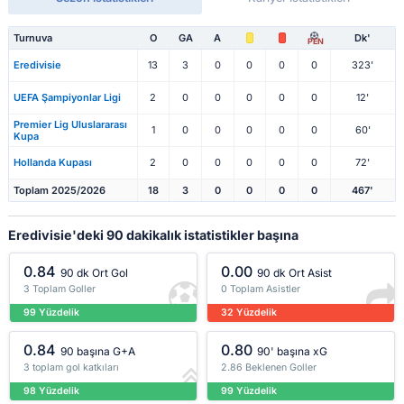
Turnuva
O
GA
A
Dk'
PEN
Eredivisie
13
3
0
0
0
0
323'
UEFA Şampiyonlar Ligi
2
0
0
0
0
0
12'
Premier Lig Uluslararası
1
0
0
0
0
0
60'
Kupa
Hollanda Kupası
2
0
0
0
0
0
72'
Toplam 2025/2026
18
3
0
0
0
0
467'
Eredivisie'deki 90 dakikalık istatistikler başına
0.84
0.00
90 dk Ort Gol
90 dk Ort Asist
3 Toplam Goller
0 Toplam Asistler
99 Yüzdelik
32 Yüzdelik
0.84
0.80
90 başına G+A
90' başına xG
3 toplam gol katkıları
2.86 Beklenen Goller
98 Yüzdelik
99 Yüzdelik