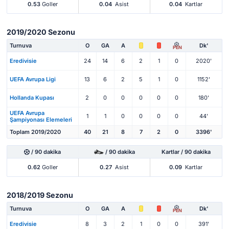
0.53
Goller
0.04
Asist
0.04
Kartlar
2019/2020 Sezonu
Turnuva
O
GA
A
Dk'
PEN
Eredivisie
24
14
6
2
1
0
2020'
UEFA Avrupa Ligi
13
6
2
5
1
0
1152'
Hollanda Kupası
2
0
0
0
0
0
180'
UEFA Avrupa
1
1
0
0
0
0
44'
Şampiyonası Elemeleri
Toplam 2019/2020
40
21
8
7
2
0
3396'
/ 90 dakika
/ 90 dakika
Kartlar / 90 dakika
0.62
Goller
0.27
Asist
0.09
Kartlar
2018/2019 Sezonu
Turnuva
O
GA
A
Dk'
PEN
Eredivisie
8
3
2
1
0
0
391'