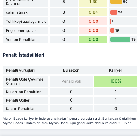
5
1.39
59
Kazandı
3
0.84
çalım atmak
34
0
0.00
Tehlikeyi uzalaştırmak
1
0
0.00
Engellenen şutlar
19
0
0.00
Verilen Penaltılar
99
Penaltı İstatistikleri
Penaltı vuruşları
Bu sezon
Kariyer
Penaltı Gole Çevirme
100%
Penaltı yok
Oranları
0
1
Kullanılan Penaltılar
0
1
Penaltı Golleri
0
0
Kaçan Penaltılar
Myron Boadu kariyerlerinde şu ana kadar 1 penaltı vuruşları aldı. Bunlardan 0 eksikken
Myron Boadu 1 kalemleri aldı. Myron Boadu için genel ceza dönüşüm oranı 100%'tir.