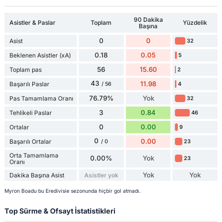
90 Dakika
Asistler & Paslar
Toplam
Yüzdelik
Başına
0
0
Asist
32
0.18
0.05
Beklenen Asistler (xA)
5
56
15.60
Toplam pas
2
43
11.98
Başarılı Paslar
4
/ 56
76.79%
Yok
Pas Tamamlama Oranı
32
3
0.84
Tehlikeli Paslar
46
0
0.00
Ortalar
9
0
0.00
Başarılı Ortalar
23
/ 0
Orta Tamamlama
0.00%
Yok
23
Oranı
Yok
Yok
Dakika Başına Asist
Asistler yok
Myron Boadu bu Eredivisie sezonunda hiçbir gol atmadı.
Top Sürme & Ofsayt İstatistikleri