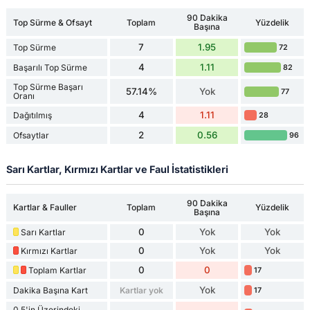
90 Dakika
Top Sürme & Ofsayt
Toplam
Yüzdelik
Başına
7
1.95
Top Sürme
72
4
1.11
Başarılı Top Sürme
82
Top Sürme Başarı
57.14%
Yok
77
Oranı
4
1.11
Dağıtılmış
28
2
0.56
Ofsaytlar
96
Sarı Kartlar, Kırmızı Kartlar ve Faul İstatistikleri
90 Dakika
Kartlar & Fauller
Toplam
Yüzdelik
Başına
0
Yok
Yok
Sarı Kartlar
0
Yok
Yok
Kırmızı Kartlar
0
0
Toplam Kartlar
17
Yok
Dakika Başına Kart
Kartlar yok
17
0.5'in Üzerindeki