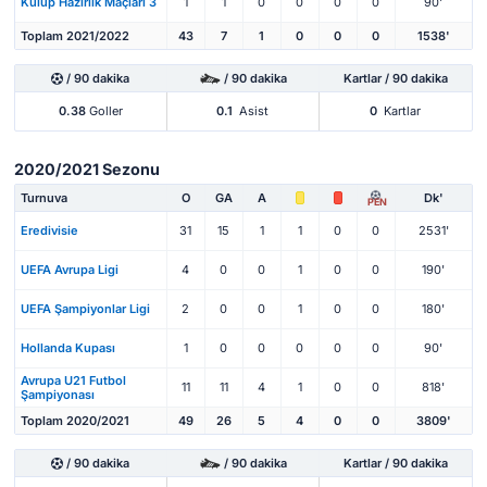
Kulüp Hazırlık Maçları 3
1
1
0
0
0
0
90'
Toplam 2021/2022
43
7
1
0
0
0
1538'
/ 90 dakika
/ 90 dakika
Kartlar / 90 dakika
0.38
Goller
0.1
Asist
0
Kartlar
2020/2021 Sezonu
Turnuva
O
GA
A
Dk'
PEN
Eredivisie
31
15
1
1
0
0
2531'
UEFA Avrupa Ligi
4
0
0
1
0
0
190'
UEFA Şampiyonlar Ligi
2
0
0
1
0
0
180'
Hollanda Kupası
1
0
0
0
0
0
90'
Avrupa U21 Futbol
11
11
4
1
0
0
818'
Şampiyonası
Toplam 2020/2021
49
26
5
4
0
0
3809'
/ 90 dakika
/ 90 dakika
Kartlar / 90 dakika