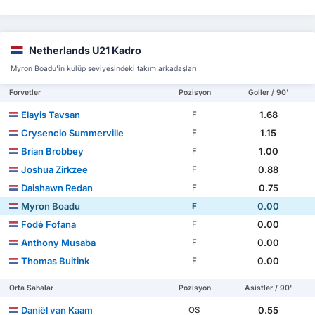
Netherlands U21 Kadro
Myron Boadu'in kulüp seviyesindeki takım arkadaşları
Forvetler
Pozisyon
Goller / 90'
Elayis Tavsan
1.68
F
Crysencio Summerville
1.15
F
Brian Brobbey
1.00
F
Joshua Zirkzee
0.88
F
Daishawn Redan
0.75
F
Myron Boadu
0.00
F
Fodé Fofana
0.00
F
Anthony Musaba
0.00
F
Thomas Buitink
0.00
F
Orta Sahalar
Pozisyon
Asistler / 90'
Daniël van Kaam
0.55
OS