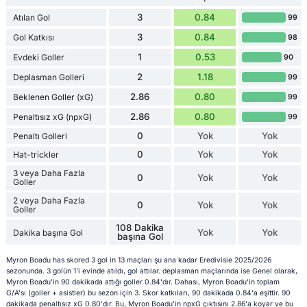
3
0.84
Atılan Gol
99
3
0.84
Gol Katkısı
98
1
0.53
Evdeki Goller
90
2
1.18
Deplasman Golleri
99
2.86
0.80
Beklenen Goller (xG)
99
2.86
0.80
Penaltısız xG (npxG)
99
0
Yok
Yok
Penaltı Golleri
0
Yok
Yok
Hat-trickler
3 veya Daha Fazla
0
Yok
Yok
Goller
2 veya Daha Fazla
0
Yok
Yok
Goller
108 Dakika
Yok
Yok
Dakika başına Gol
başına Gol
Myron Boadu has skored 3 gol in 13 maçları şu ana kadar Eredivisie 2025/2026
sezonunda. 3 golün 1'i evinde atıldı, gol attılar. deplasman maçlarında ise Genel olarak,
Myron Boadu'in 90 dakikada attığı goller 0.84'dır. Dahası, Myron Boadu'in toplam
G/A'sı (goller + asistler) bu sezon için 3. Skor katkıları, 90 dakikada 0.84'a eşittir. 90
dakikada penaltısız xG 0.80'dır. Bu, Myron Boadu'in npxG çıktısını 2.86'a koyar ve bu