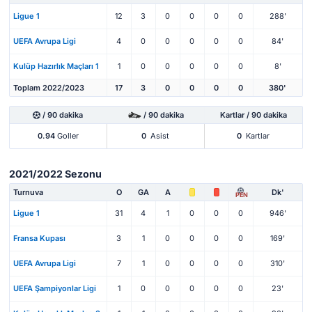
Ligue 1
12
3
0
0
0
0
288'
UEFA Avrupa Ligi
4
0
0
0
0
0
84'
Kulüp Hazırlık Maçları 1
1
0
0
0
0
0
8'
Toplam 2022/2023
17
3
0
0
0
0
380'
/ 90 dakika
/ 90 dakika
Kartlar / 90 dakika
0.94
Goller
0
Asist
0
Kartlar
2021/2022 Sezonu
Turnuva
O
GA
A
Dk'
PEN
Ligue 1
31
4
1
0
0
0
946'
Fransa Kupası
3
1
0
0
0
0
169'
UEFA Avrupa Ligi
7
1
0
0
0
0
310'
UEFA Şampiyonlar Ligi
1
0
0
0
0
0
23'