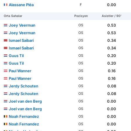
Alassane Pléa
0.00
F
Orta Sahalar
Pozisyon
Asistler / 90'
Joey Veerman
0.53
OS
Joey Veerman
0.53
OS
Ismael Saibari
0.34
OS
Ismael Saibari
0.34
OS
Guus Til
0.20
OS
Guus Til
0.20
OS
Paul Wanner
0.16
OS
Paul Wanner
0.16
OS
Jerdy Schouten
0.08
OS
Jerdy Schouten
0.08
OS
Joel van den Berg
0.00
OS
Joel van den Berg
0.00
OS
Noah Fernandez
0.00
OS
Noah Fernandez
0.00
OS