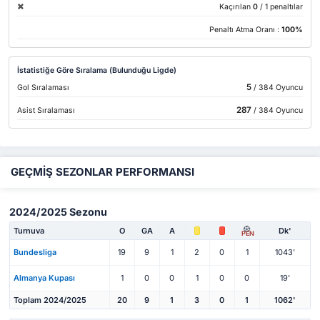
Kaçırılan
0
/ 1 penaltılar
Penaltı Atma Oranı :
100%
İstatistiğe Göre Sıralama (Bulunduğu Ligde)
5
Gol Sıralaması
/ 384 Oyuncu
287
Asist Sıralaması
/ 384 Oyuncu
GEÇMİŞ SEZONLAR PERFORMANSI
2024/2025 Sezonu
Turnuva
O
GA
A
Dk'
PEN
Bundesliga
19
9
1
2
0
1
1043'
Almanya Kupası
1
0
0
1
0
0
19'
Toplam 2024/2025
20
9
1
3
0
1
1062'