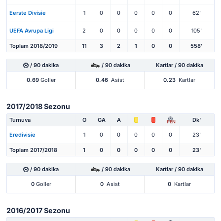
Eerste Divisie
1
0
0
0
0
0
62'
UEFA Avrupa Ligi
2
0
0
0
0
0
105'
Toplam 2018/2019
11
3
2
1
0
0
558'
/ 90 dakika
/ 90 dakika
Kartlar / 90 dakika
0.69
Goller
0.46
Asist
0.23
Kartlar
2017/2018 Sezonu
Turnuva
O
GA
A
Dk'
PEN
Eredivisie
1
0
0
0
0
0
23'
Toplam 2017/2018
1
0
0
0
0
0
23'
/ 90 dakika
/ 90 dakika
Kartlar / 90 dakika
0
Goller
0
Asist
0
Kartlar
2016/2017 Sezonu