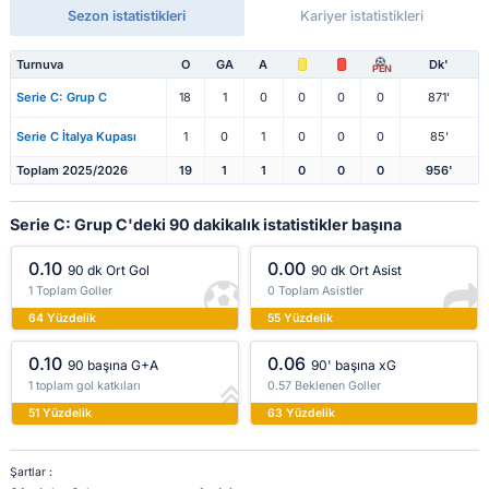
Sezon istatistikleri
Kariyer istatistikleri
Turnuva
O
GA
A
Dk'
PEN
Serie C: Grup C
18
1
0
0
0
0
871'
Serie C İtalya Kupası
1
0
1
0
0
0
85'
Toplam 2025/2026
19
1
1
0
0
0
956'
Serie C: Grup C'deki 90 dakikalık istatistikler başına
0.10
0.00
90 dk Ort Gol
90 dk Ort Asist
1 Toplam Goller
0 Toplam Asistler
64 Yüzdelik
55 Yüzdelik
0.10
0.06
90 başına G+A
90' başına xG
1 toplam gol katkıları
0.57 Beklenen Goller
51 Yüzdelik
63 Yüzdelik
Şartlar :