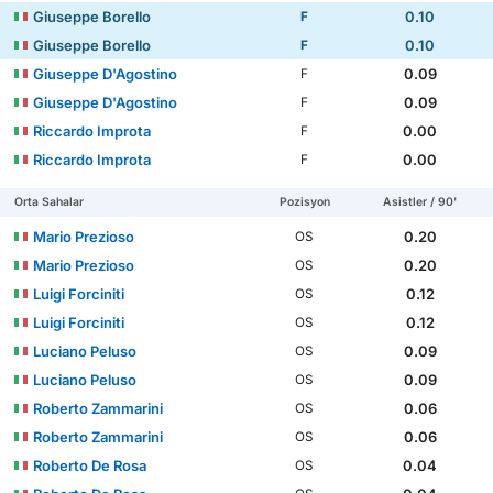
Giuseppe Borello
0.10
F
Giuseppe Borello
0.10
F
Giuseppe D'Agostino
0.09
F
Giuseppe D'Agostino
0.09
F
Riccardo Improta
0.00
F
Riccardo Improta
0.00
F
Orta Sahalar
Pozisyon
Asistler / 90'
Mario Prezioso
0.20
OS
Mario Prezioso
0.20
OS
Luigi Forciniti
0.12
OS
Luigi Forciniti
0.12
OS
Luciano Peluso
0.09
OS
Luciano Peluso
0.09
OS
Roberto Zammarini
0.06
OS
Roberto Zammarini
0.06
OS
Roberto De Rosa
0.04
OS