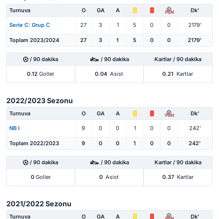
Turnuva
O
GA
A
Dk'
PEN
Serie C: Grup C
27
3
1
5
0
0
2179'
Toplam 2023/2024
27
3
1
5
0
0
2179'
/ 90 dakika
/ 90 dakika
Kartlar / 90 dakika
0.12
Goller
0.04
Asist
0.21
Kartlar
2022/2023 Sezonu
Turnuva
O
GA
A
Dk'
PEN
NB I
9
0
0
1
0
0
242'
Toplam 2022/2023
9
0
0
1
0
0
242'
/ 90 dakika
/ 90 dakika
Kartlar / 90 dakika
0
Goller
0
Asist
0.37
Kartlar
2021/2022 Sezonu
Turnuva
O
GA
A
Dk'
PEN