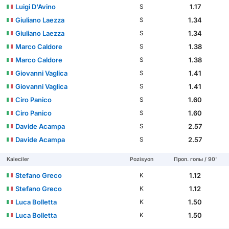
Luigi D'Avino
1.17
S
Giuliano Laezza
1.34
S
Giuliano Laezza
1.34
S
Marco Caldore
1.38
S
Marco Caldore
1.38
S
Giovanni Vaglica
1.41
S
Giovanni Vaglica
1.41
S
Ciro Panico
1.60
S
Ciro Panico
1.60
S
Davide Acampa
2.57
S
Davide Acampa
2.57
S
Kaleciler
Pozisyon
Проп. голы / 90'
Stefano Greco
1.12
K
Stefano Greco
1.12
K
Luca Bolletta
1.50
K
Luca Bolletta
1.50
K