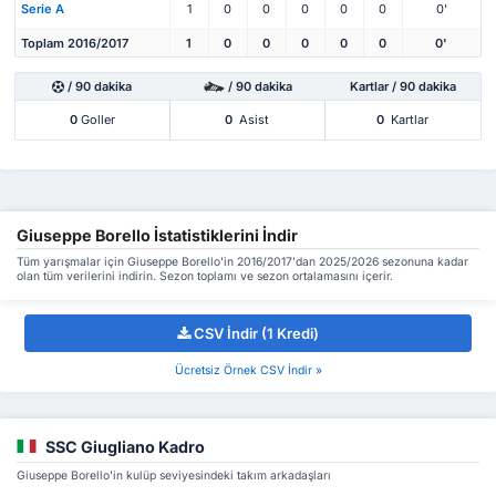
Serie A
1
0
0
0
0
0
0'
Toplam 2016/2017
1
0
0
0
0
0
0'
/ 90 dakika
/ 90 dakika
Kartlar / 90 dakika
0
Goller
0
Asist
0
Kartlar
Giuseppe Borello İstatistiklerini İndir
Tüm yarışmalar için Giuseppe Borello'in 2016/2017'dan 2025/2026 sezonuna kadar
olan tüm verilerini indirin. Sezon toplamı ve sezon ortalamasını içerir.
CSV İndir (1 Kredi)
Ücretsiz Örnek CSV İndir »
SSC Giugliano Kadro
Giuseppe Borello'in kulüp seviyesindeki takım arkadaşları