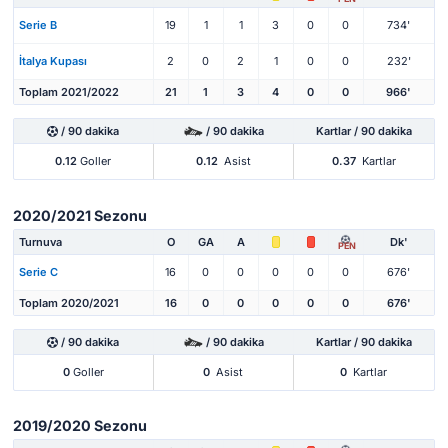
Serie B
19
1
1
3
0
0
734'
İtalya Kupası
2
0
2
1
0
0
232'
Toplam 2021/2022
21
1
3
4
0
0
966'
/ 90 dakika
/ 90 dakika
Kartlar / 90 dakika
0.12
Goller
0.12
Asist
0.37
Kartlar
2020/2021 Sezonu
Turnuva
O
GA
A
Dk'
PEN
Serie C
16
0
0
0
0
0
676'
Toplam 2020/2021
16
0
0
0
0
0
676'
/ 90 dakika
/ 90 dakika
Kartlar / 90 dakika
0
Goller
0
Asist
0
Kartlar
2019/2020 Sezonu