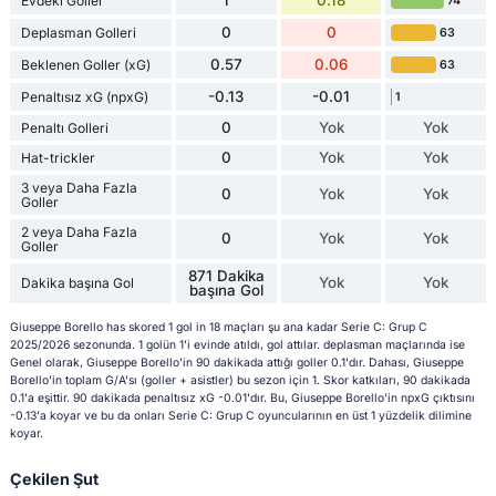
Evdeki Goller
74
0
0
Deplasman Golleri
63
0.57
0.06
Beklenen Goller (xG)
63
-0.13
-0.01
Penaltısız xG (npxG)
1
0
Yok
Yok
Penaltı Golleri
0
Yok
Yok
Hat-trickler
3 veya Daha Fazla
0
Yok
Yok
Goller
2 veya Daha Fazla
0
Yok
Yok
Goller
871 Dakika
Yok
Yok
Dakika başına Gol
başına Gol
Giuseppe Borello has skored 1 gol in 18 maçları şu ana kadar Serie C: Grup C
2025/2026 sezonunda. 1 golün 1'i evinde atıldı, gol attılar. deplasman maçlarında ise
Genel olarak, Giuseppe Borello'in 90 dakikada attığı goller 0.1'dır. Dahası, Giuseppe
Borello'in toplam G/A'sı (goller + asistler) bu sezon için 1. Skor katkıları, 90 dakikada
0.1'a eşittir. 90 dakikada penaltısız xG -0.01'dır. Bu, Giuseppe Borello'in npxG çıktısını
-0.13'a koyar ve bu da onları Serie C: Grup C oyuncularının en üst 1 yüzdelik dilimine
koyar.
Çekilen Şut