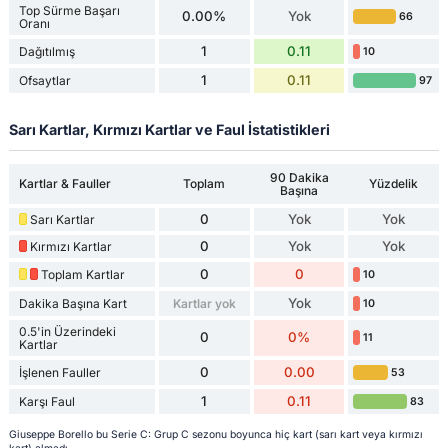
Top Sürme Başarı
0.00%
Yok
66
Oranı
1
0.11
Dağıtılmış
10
1
0.11
Ofsaytlar
97
Sarı Kartlar, Kırmızı Kartlar ve Faul İstatistikleri
90 Dakika
Kartlar & Fauller
Toplam
Yüzdelik
Başına
0
Yok
Yok
Sarı Kartlar
0
Yok
Yok
Kırmızı Kartlar
0
0
Toplam Kartlar
10
Yok
Dakika Başına Kart
Kartlar yok
10
0.5'in Üzerindeki
0
0%
11
Kartlar
0
0.00
İşlenen Fauller
53
1
0.11
Karşı Faul
83
Giuseppe Borello bu Serie C: Grup C sezonu boyunca hiç kart (sarı kart veya kırmızı