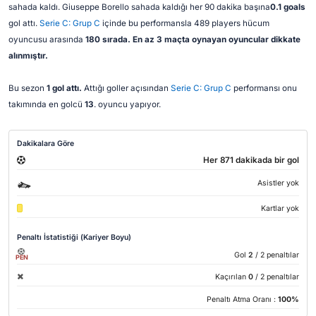
sahada kaldı. Giuseppe Borello sahada kaldığı her 90 dakika başına
0.1 goals
gol attı.
Serie C: Grup C
içinde bu performansla 489 players hücum
oyuncusu arasında
180 sırada. En az 3 maçta oynayan oyuncular dikkate
alınmıştır.
Bu sezon
1 gol attı.
Attığı goller açısından
Serie C: Grup C
performansı onu
takımında en golcü
13
. oyuncu yapıyor.
Dakikalara Göre
Her 871 dakikada bir gol
Asistler yok
Kartlar yok
Penaltı İstatistiği (Kariyer Boyu)
Gol
2
/ 2 penaltılar
PEN
Kaçırılan
0
/ 2 penaltılar
Penaltı Atma Oranı :
100%