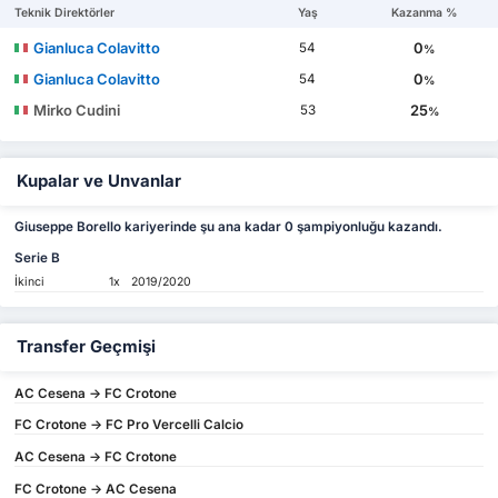
Teknik Direktörler
Yaş
Kazanma %
Gianluca Colavitto
0
54
%
Gianluca Colavitto
0
54
%
Mirko Cudini
25
53
%
Kupalar ve Unvanlar
Giuseppe Borello kariyerinde şu ana kadar 0 şampiyonluğu kazandı.
Serie B
İkinci
1x
2019/2020
Transfer Geçmişi
AC Cesena -> FC Crotone
FC Crotone -> FC Pro Vercelli Calcio
AC Cesena -> FC Crotone
FC Crotone -> AC Cesena