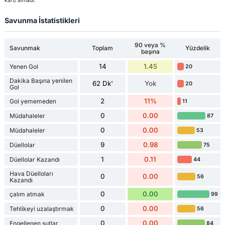
kart) almadı.
Savunma İstatistikleri
90 veya %
Savunmak
Toplam
Yüzdelik
başına
14
1.45
Yenen Gol
20
Dakika Başına yenilen
62 Dk'
Yok
20
Gol
2
11%
Gol yememeden
11
0
0.00
Müdahaleler
87
0
0.00
Müdahaleler
53
9
0.98
Düellolar
75
1
0.11
Düellolar Kazandı
44
Hava Düelloları
0
0.00
56
Kazandı
0
0.00
çalım atmak
99
0
0.00
Tehlikeyi uzalaştırmak
56
0
0.00
Engellenen şutlar
84