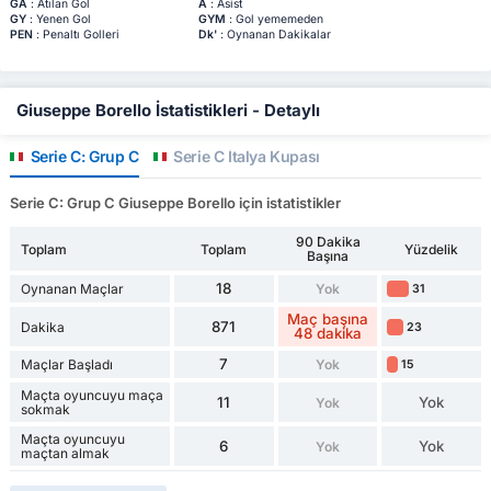
GA
: Atılan Gol
A
: Asist
GY
: Yenen Gol
GYM
: Gol yememeden
PEN
: Penaltı Golleri
Dk'
: Oynanan Dakikalar
Giuseppe Borello İstatistikleri - Detaylı
Serie C: Grup C
Serie C İtalya Kupası
Serie C: Grup C Giuseppe Borello için istatistikler
90 Dakika
Toplam
Toplam
Yüzdelik
Başına
18
Oynanan Maçlar
Yok
31
Maç başına
871
Dakika
23
48 dakika
7
Maçlar Başladı
Yok
15
Maçta oyuncuyu maça
11
Yok
Yok
sokmak
Maçta oyuncuyu
6
Yok
Yok
maçtan almak