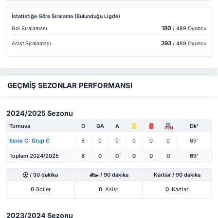
İstatistiğe Göre Sıralama (Bulunduğu Ligde)
180
Gol Sıralaması
/ 489 Oyuncu
393
Asist Sıralaması
/ 489 Oyuncu
GEÇMİŞ SEZONLAR PERFORMANSI
2024/2025 Sezonu
Turnuva
O
GA
A
Dk'
PEN
Serie C: Grup C
8
0
0
0
0
0
69'
Toplam 2024/2025
8
0
0
0
0
0
69'
/ 90 dakika
/ 90 dakika
Kartlar / 90 dakika
0
Goller
0
Asist
0
Kartlar
2023/2024 Sezonu