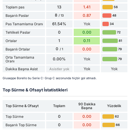
13
1.41
Toplam pas
56
8
0.87
Başarılı Paslar
48
/ 13
61.54%
Yok
Pas Tamamlama Oranı
34
0
0.00
Tehlikeli Paslar
72
1
0.11
Ortalar
81
0
0.00
Başarılı Ortalar
79
/ 1
Orta Tamamlama
0.00%
Yok
79
Oranı
Yok
Yok
Dakika Başına Asist
Asistler yok
Giuseppe Borello bu Serie C: Grup C sezonunda hiçbir gol atmadı.
Top Sürme & Ofsayt İstatistikleri
90 Dakika
Top Sürme & Ofsayt
Toplam
Yüzdelik
Başına
0
0.00
Top Sürme
62
0
0.00
Başarılı Top Sürme
66