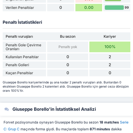
0
0.00
Verilen Penaltılar
99
Penaltı İstatistikleri
Penaltı vuruşları
Bu sezon
Kariyer
Penaltı Gole Çevirme
100%
Penaltı yok
Oranları
0
2
Kullanılan Penaltılar
0
2
Penaltı Golleri
0
0
Kaçan Penaltılar
Giuseppe Borello kariyerlerinde şu ana kadar 2 penaltı vuruşları aldı. Bunlardan 0
eksikken Giuseppe Borello 2 kalemleri aldı. Giuseppe Borello için genel ceza dönüşüm
oranı 100%'tir.
Giuseppe Borello'in İstatistiksel Analizi
Forvet pozisyonunda oynayan Giuseppe Borello bu sezon
18 matches
Serie
C: Grup C
maçında forma giydi. Bu maçlarda toplam
871 minutes
dakika