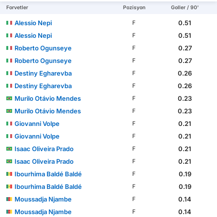
Forvetler
Pozisyon
Goller / 90'
Alessio Nepi
0.51
F
Alessio Nepi
0.51
F
Roberto Ogunseye
0.27
F
Roberto Ogunseye
0.27
F
Destiny Egharevba
0.26
F
Destiny Egharevba
0.26
F
Murilo Otávio Mendes
0.23
F
Murilo Otávio Mendes
0.23
F
Giovanni Volpe
0.21
F
Giovanni Volpe
0.21
F
Isaac Oliveira Prado
0.21
F
Isaac Oliveira Prado
0.21
F
Ibourhima Baldé Baldé
0.19
F
Ibourhima Baldé Baldé
0.19
F
Moussadja Njambe
0.14
F
Moussadja Njambe
0.14
F