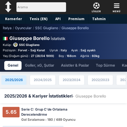
LİGLER
MENÜ
Kornerler
Tenis (EN)
API
Premium
Tahmin
İtalya
/
Oyuncular
/
SSC Giugliano
/
Giuseppe Borello
Giuseppe Borello
İstatistik
Kulüp :
SSC Giugliano
Pozisyon :
Forvet - Sağ Kanat
Uyruk :
Italy
Ayak :
Sağ ayaklı
Forma Numarası :
Yaş (Doğum günü) :
27 (28/04 1999)
Boy :
168cm
Ağırlık :
60kg
Genel
Goller, xG, Şutlar
Asistler & Paslar
Top Sürme
Kar
2025/2026
2024/2025
2023/2024
2022/2023
202
2025/2026 & Kariyer İstatistikleri
- Giuseppe Borello
Serie C: Grup C'de Ortalama
5.65
Derecelendirme
Gol Sıralaması : 180 / 489 Oyuncu