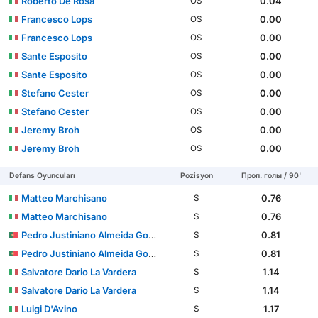
Roberto De Rosa
0.04
OS
Francesco Lops
0.00
OS
Francesco Lops
0.00
OS
Sante Esposito
0.00
OS
Sante Esposito
0.00
OS
Stefano Cester
0.00
OS
Stefano Cester
0.00
OS
Jeremy Broh
0.00
OS
Jeremy Broh
0.00
OS
Defans Oyuncuları
Pozisyon
Проп. голы / 90'
Matteo Marchisano
0.76
S
Matteo Marchisano
0.76
S
Pedro Justiniano Almeida Gomes
0.81
S
Pedro Justiniano Almeida Gomes
0.81
S
Salvatore Dario La Vardera
1.14
S
Salvatore Dario La Vardera
1.14
S
Luigi D'Avino
1.17
S