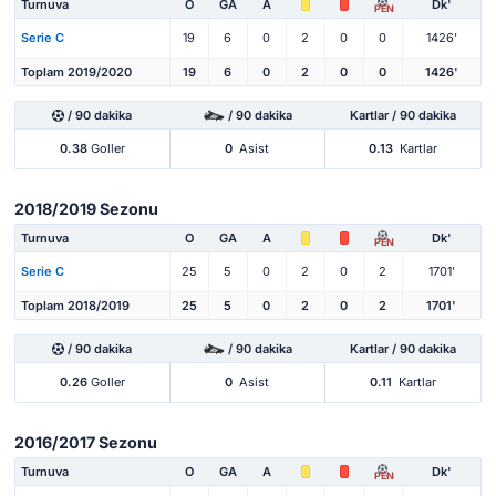
Turnuva
O
GA
A
Dk'
PEN
Serie C
19
6
0
2
0
0
1426'
Toplam 2019/2020
19
6
0
2
0
0
1426'
/ 90 dakika
/ 90 dakika
Kartlar / 90 dakika
0.38
Goller
0
Asist
0.13
Kartlar
2018/2019 Sezonu
Turnuva
O
GA
A
Dk'
PEN
Serie C
25
5
0
2
0
2
1701'
Toplam 2018/2019
25
5
0
2
0
2
1701'
/ 90 dakika
/ 90 dakika
Kartlar / 90 dakika
0.26
Goller
0
Asist
0.11
Kartlar
2016/2017 Sezonu
Turnuva
O
GA
A
Dk'
PEN