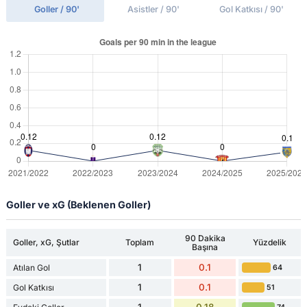
Goller / 90'
Asistler / 90'
Gol Katkısı / 90'
Goller ve xG (Beklenen Goller)
90 Dakika
Goller, xG, Şutlar
Toplam
Yüzdelik
Başına
1
0.1
Atılan Gol
64
1
0.1
Gol Katkısı
51
1
0.18