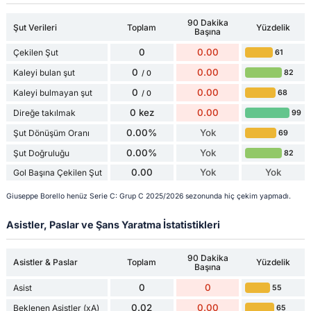
90 Dakika
Şut Verileri
Toplam
Yüzdelik
Başına
0
0.00
Çekilen Şut
61
0
0.00
Kaleyi bulan şut
82
/ 0
0
0.00
Kaleyi bulmayan şut
68
/ 0
0 kez
0.00
Direğe takılmak
99
0.00%
Yok
Şut Dönüşüm Oranı
69
0.00%
Yok
Şut Doğruluğu
82
0.00
Yok
Yok
Gol Başına Çekilen Şut
Giuseppe Borello henüz Serie C: Grup C 2025/2026 sezonunda hiç çekim yapmadı.
Asistler, Paslar ve Şans Yaratma İstatistikleri
90 Dakika
Asistler & Paslar
Toplam
Yüzdelik
Başına
0
0
Asist
55
0.02
0.00
Beklenen Asistler (xA)
65