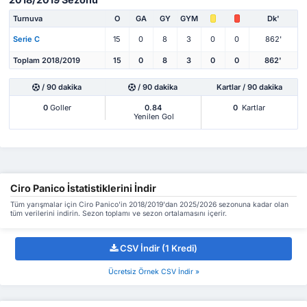
Turnuva
O
GA
GY
GYM
Dk'
Serie C
15
0
8
3
0
0
862'
Toplam 2018/2019
15
0
8
3
0
0
862'
/ 90 dakika
/ 90 dakika
Kartlar / 90 dakika
0
Goller
0.84
0
Kartlar
Yenilen Gol
Ciro Panico İstatistiklerini İndir
Tüm yarışmalar için Ciro Panico'in 2018/2019'dan 2025/2026 sezonuna kadar olan
tüm verilerini indirin. Sezon toplamı ve sezon ortalamasını içerir.
CSV İndir (1 Kredi)
Ücretsiz Örnek CSV İndir »