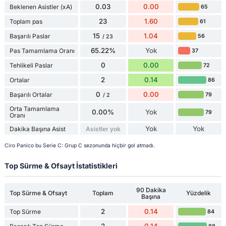
0.03
0.00
Beklenen Asistler (xA)
65
23
1.60
Toplam pas
61
15
1.04
Başarılı Paslar
56
/ 23
65.22%
Yok
Pas Tamamlama Oranı
37
0
0.00
Tehlikeli Paslar
72
2
0.14
Ortalar
86
0
0.00
Başarılı Ortalar
79
/ 2
Orta Tamamlama
0.00%
Yok
79
Oranı
Yok
Yok
Dakika Başına Asist
Asistler yok
Ciro Panico bu Serie C: Grup C sezonunda hiçbir gol atmadı.
Top Sürme & Ofsayt İstatistikleri
90 Dakika
Top Sürme & Ofsayt
Toplam
Yüzdelik
Başına
2
0.14
Top Sürme
84
2
0.14