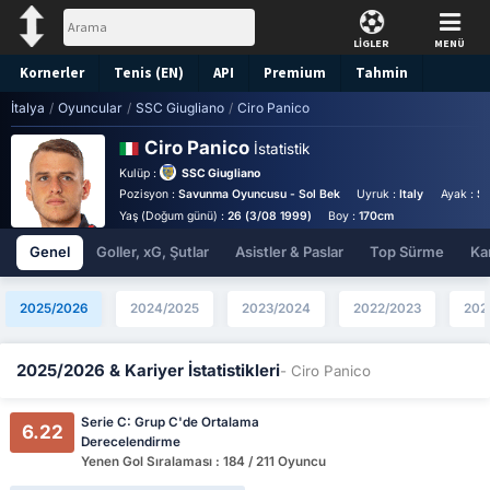
LİGLER
MENÜ
Kornerler
Tenis (EN)
API
Premium
Tahmin
İtalya
/
Oyuncular
/
SSC Giugliano
/
Ciro Panico
Ciro Panico
İstatistik
Kulüp :
SSC Giugliano
Pozisyon :
Savunma Oyuncusu - Sol Bek
Uyruk :
Italy
Ayak :
So
Yaş (Doğum günü) :
26 (3/08 1999)
Boy :
170cm
Genel
Goller, xG, Şutlar
Asistler & Paslar
Top Sürme
Kar
2025/2026
2024/2025
2023/2024
2022/2023
202
2025/2026 & Kariyer İstatistikleri
- Ciro Panico
Serie C: Grup C'de Ortalama
6.22
Derecelendirme
Yenen Gol Sıralaması : 184 / 211 Oyuncu