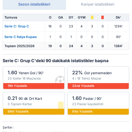
Sezon istatistikleri
Kariyer istatistikleri
Turnuva
O
GA
GY
GYM
Dk'
Serie C: Grup C
18
0
23
4
3
0
1294'
Serie C İtalya Kupası
1
0
1
0
0
0
90'
Toplam 2025/2026
19
0
24
4
3
0
1384'
Serie C: Grup C'deki 90 dakikalık istatistikler başına
1.60
22%
Yenen Gol / 90'
Gol yememeden
23 Goller 18 Maçlarda
4 / 18 Temiz Maçlar
11th Yüzdelik
32nd Yüzdelik
0.21
1.60
90 dk Ort Kart
Paslar / 90'
3 Toplam Kartlar
23 Paslar kaydedildi
59th Yüzdelik
61st Yüzdelik
Şartlar :