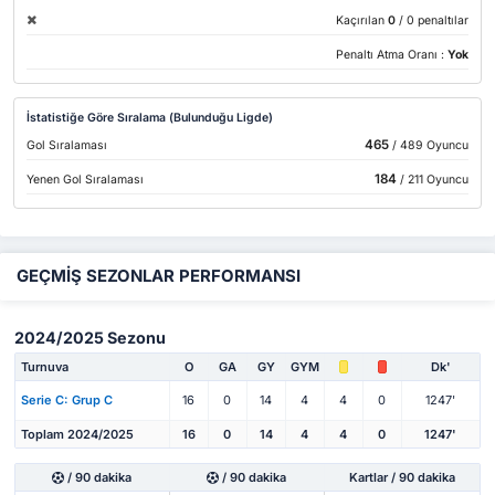
Kaçırılan
0
/ 0 penaltılar
Penaltı Atma Oranı :
Yok
İstatistiğe Göre Sıralama (Bulunduğu Ligde)
465
Gol Sıralaması
/ 489 Oyuncu
184
Yenen Gol Sıralaması
/ 211 Oyuncu
GEÇMİŞ SEZONLAR PERFORMANSI
2024/2025 Sezonu
Turnuva
O
GA
GY
GYM
Dk'
Serie C: Grup C
16
0
14
4
4
0
1247'
Toplam 2024/2025
16
0
14
4
4
0
1247'
/ 90 dakika
/ 90 dakika
Kartlar / 90 dakika