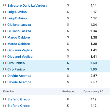
Salvatore Dario La Vardera
1.14
S
Luigi D'Avino
1.17
S
Luigi D'Avino
1.17
S
Giuliano Laezza
1.34
S
Giuliano Laezza
1.34
S
Marco Caldore
1.38
S
Marco Caldore
1.38
S
Giovanni Vaglica
1.41
S
Giovanni Vaglica
1.41
S
Ciro Panico
1.60
S
Ciro Panico
1.60
S
Davide Acampa
2.57
S
Davide Acampa
2.57
S
Kaleciler
Pozisyon
Проп. голы / 90'
Stefano Greco
1.12
K
Stefano Greco
1.12
K