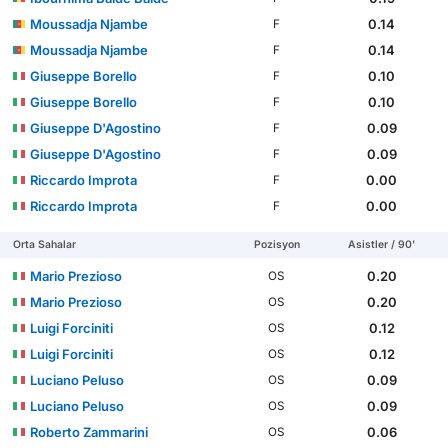
Moussadja Njambe
0.14
F
Moussadja Njambe
0.14
F
Giuseppe Borello
0.10
F
Giuseppe Borello
0.10
F
Giuseppe D'Agostino
0.09
F
Giuseppe D'Agostino
0.09
F
Riccardo Improta
0.00
F
Riccardo Improta
0.00
F
Orta Sahalar
Pozisyon
Asistler / 90'
Mario Prezioso
0.20
OS
Mario Prezioso
0.20
OS
Luigi Forciniti
0.12
OS
Luigi Forciniti
0.12
OS
Luciano Peluso
0.09
OS
Luciano Peluso
0.09
OS
Roberto Zammarini
0.06
OS