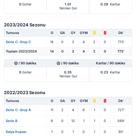
0
Goller
1.01
0.29
Kartlar
Yenilen Gol
2023/2024 Sezonu
Turnuva
O
GA
GY
GYM
Dk'
Serie C: Grup C
14
0
3
4
2
0
773'
Toplam 2023/2024
14
0
3
4
2
0
773'
/ 90 dakika
/ 90 dakika
Kartlar / 90 dakika
0
Goller
0.35
0.23
Kartlar
Yenilen Gol
2022/2023 Sezonu
Turnuva
O
GA
GY
GYM
Dk'
Serie C: Grup A
11
2
4
6
1
0
727'
Serie B
9
0
13
1
1
0
569'
İtalya Kupası
1
0
1
0
1
0
90'