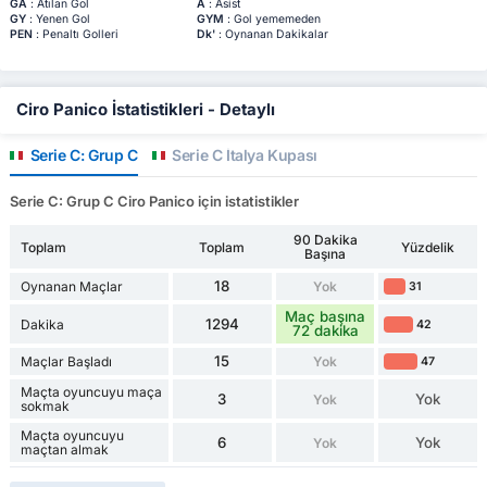
GA
: Atılan Gol
A
: Asist
GY
: Yenen Gol
GYM
: Gol yememeden
PEN
: Penaltı Golleri
Dk'
: Oynanan Dakikalar
Ciro Panico İstatistikleri - Detaylı
Serie C: Grup C
Serie C İtalya Kupası
Serie C: Grup C Ciro Panico için istatistikler
90 Dakika
Toplam
Toplam
Yüzdelik
Başına
18
Oynanan Maçlar
Yok
31
Maç başına
1294
Dakika
42
72 dakika
15
Maçlar Başladı
Yok
47
Maçta oyuncuyu maça
3
Yok
Yok
sokmak
Maçta oyuncuyu
6
Yok
Yok
maçtan almak