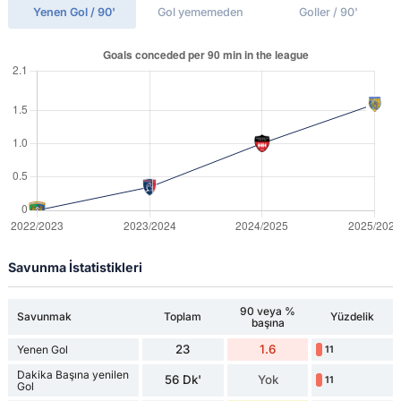
Yenen Gol / 90'
Gol yememeden
Goller / 90'
Savunma İstatistikleri
90 veya %
Savunmak
Toplam
Yüzdelik
başına
23
1.6
Yenen Gol
11
Dakika Başına yenilen
56 Dk'
Yok
11
Gol