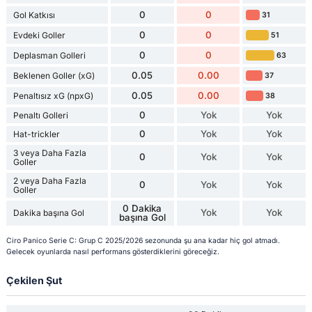
0
0
Gol Katkısı
31
0
0
Evdeki Goller
51
0
0
Deplasman Golleri
63
0.05
0.00
Beklenen Goller (xG)
37
0.05
0.00
Penaltısız xG (npxG)
38
0
Yok
Yok
Penaltı Golleri
0
Yok
Yok
Hat-trickler
3 veya Daha Fazla
0
Yok
Yok
Goller
2 veya Daha Fazla
0
Yok
Yok
Goller
0 Dakika
Yok
Yok
Dakika başına Gol
başına Gol
Ciro Panico Serie C: Grup C 2025/2026 sezonunda şu ana kadar hiç gol atmadı.
Gelecek oyunlarda nasıl performans gösterdiklerini göreceğiz.
Çekilen Şut