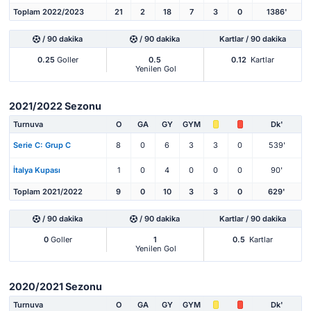
Toplam 2022/2023
21
2
18
7
3
0
1386'
/ 90 dakika
/ 90 dakika
Kartlar / 90 dakika
0.25
Goller
0.5
0.12
Kartlar
Yenilen Gol
2021/2022 Sezonu
Turnuva
O
GA
GY
GYM
Dk'
Serie C: Grup C
8
0
6
3
3
0
539'
İtalya Kupası
1
0
4
0
0
0
90'
Toplam 2021/2022
9
0
10
3
3
0
629'
/ 90 dakika
/ 90 dakika
Kartlar / 90 dakika
0
Goller
1
0.5
Kartlar
Yenilen Gol
2020/2021 Sezonu
Turnuva
O
GA
GY
GYM
Dk'