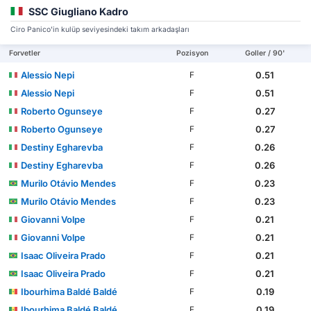
SSC Giugliano Kadro
Ciro Panico'in kulüp seviyesindeki takım arkadaşları
Forvetler
Pozisyon
Goller / 90'
Alessio Nepi
0.51
F
Alessio Nepi
0.51
F
Roberto Ogunseye
0.27
F
Roberto Ogunseye
0.27
F
Destiny Egharevba
0.26
F
Destiny Egharevba
0.26
F
Murilo Otávio Mendes
0.23
F
Murilo Otávio Mendes
0.23
F
Giovanni Volpe
0.21
F
Giovanni Volpe
0.21
F
Isaac Oliveira Prado
0.21
F
Isaac Oliveira Prado
0.21
F
Ibourhima Baldé Baldé
0.19
F
Ibourhima Baldé Baldé
0.19
F