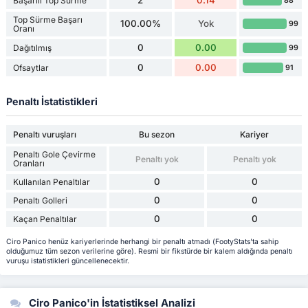
Başarılı Top Sürme
88
Top Sürme Başarı
100.00%
Yok
99
Oranı
0
0.00
Dağıtılmış
99
0
0.00
Ofsaytlar
91
Penaltı İstatistikleri
Penaltı vuruşları
Bu sezon
Kariyer
Penaltı Gole Çevirme
Penaltı yok
Penaltı yok
Oranları
0
0
Kullanılan Penaltılar
0
0
Penaltı Golleri
0
0
Kaçan Penaltılar
Ciro Panico henüz kariyerlerinde herhangi bir penaltı atmadı (FootyStats'ta sahip
olduğumuz tüm sezon verilerine göre). Resmi bir fikstürde bir kalem aldığında penaltı
vuruşu istatistikleri güncellenecektir.
Ciro Panico'in İstatistiksel Analizi