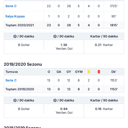
Serie C
22
0
26
5
4
0
1725'
İtalya Kupası
1
0
2
0
0
0
90'
Toplam 2020/2021
23
0
28
5
4
0
1815'
/ 90 dakika
/ 90 dakika
Kartlar / 90 dakika
0
Goller
1.36
0.21
Kartlar
Yenilen Gol
2019/2020 Sezonu
Turnuva
O
GA
GY
GYM
Dk'
Serie C
13
0
12
8
2
0
1153'
Toplam 2019/2020
13
0
12
8
2
0
1153'
/ 90 dakika
/ 90 dakika
Kartlar / 90 dakika
0
Goller
0.94
0.16
Kartlar
Yenilen Gol
2018/2019 Sezonu