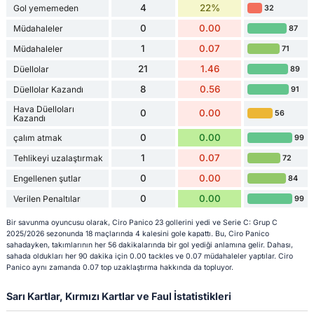
4
22%
Gol yememeden
32
0
0.00
Müdahaleler
87
1
0.07
Müdahaleler
71
21
1.46
Düellolar
89
8
0.56
Düellolar Kazandı
91
Hava Düelloları
0
0.00
56
Kazandı
0
0.00
çalım atmak
99
1
0.07
Tehlikeyi uzalaştırmak
72
0
0.00
Engellenen şutlar
84
0
0.00
Verilen Penaltılar
99
Bir savunma oyuncusu olarak, Ciro Panico 23 gollerini yedi ve Serie C: Grup C
2025/2026 sezonunda 18 maçlarında 4 kalesini gole kapattı. Bu, Ciro Panico
sahadayken, takımlarının her 56 dakikalarında bir gol yediği anlamına gelir. Dahası,
sahada oldukları her 90 dakika için 0.00 tackles ve 0.07 müdahaleler yaptılar. Ciro
Panico aynı zamanda 0.07 top uzaklaştırma hakkında da topluyor.
Sarı Kartlar, Kırmızı Kartlar ve Faul İstatistikleri