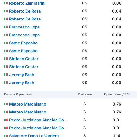
Roberto Zammarini
0.06
OS
Roberto De Rosa
0.04
OS
Roberto De Rosa
0.04
OS
Francesco Lops
0.00
OS
Francesco Lops
0.00
OS
Sante Esposito
0.00
OS
Sante Esposito
0.00
OS
Stefano Cester
0.00
OS
Stefano Cester
0.00
OS
Jeremy Broh
0.00
OS
Jeremy Broh
0.00
OS
Defans Oyuncuları
Pozisyon
Проп. голы / 90'
Matteo Marchisano
0.76
S
Matteo Marchisano
0.76
S
Pedro Justiniano Almeida Gomes
0.81
S
Pedro Justiniano Almeida Gomes
0.81
S
Salvatore Dario La Vardera
1.14
S