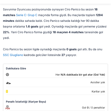
Savunma Oyuncusu pozisyonunda oynayan Ciro Panico bu sezon
18
matches
Serie C: Grup C
maçında forma giydi. Bu maçlarda toplam
1294
minutes
dakika sahada kaldı. Ciro Panico sahada kaldığı her 90 dakika
başına ortalama
1.6 goals
gol yedi. Oynadığı maçlarda gol yememe yüzdesi
22%
. Yani Ciro Panico forma giydiği
18 maçının 4 matches
tanesinde gol
yedi.
Ciro Panico bu sezon ligde oynadığı maçlarda
0 goals
gol attı. Bu da onu
SSC Giugliano
kadroda golcüler listesinde
27
yapıyor.
Dakikalara Göre
Her
N/A dakikada bir gol atar (Gol Yok)
Asistler yok
Kartlar yok
Penaltı İstatistiği (Kariyer Boyu)
Gol
0
/ 0 penaltılar
PEN