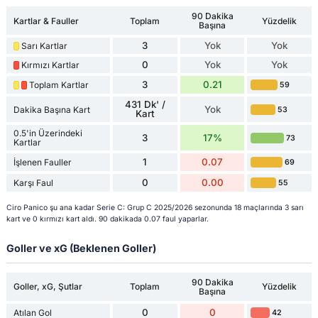
90 Dakika
Kartlar & Fauller
Toplam
Yüzdelik
Başına
3
Yok
Yok
Sarı Kartlar
0
Yok
Yok
Kırmızı Kartlar
3
0.21
Toplam Kartlar
59
431 Dk' /
Yok
Dakika Başına Kart
53
Kart
0.5'in Üzerindeki
3
17%
73
Kartlar
1
0.07
İşlenen Fauller
69
0
0.00
Karşı Faul
55
Ciro Panico şu ana kadar Serie C: Grup C 2025/2026 sezonunda 18 maçlarında 3 sarı
kart ve 0 kırmızı kart aldı. 90 dakikada 0.07 faul yaparlar.
Goller ve xG (Beklenen Goller)
90 Dakika
Goller, xG, Şutlar
Toplam
Yüzdelik
Başına
0
0
Atılan Gol
42