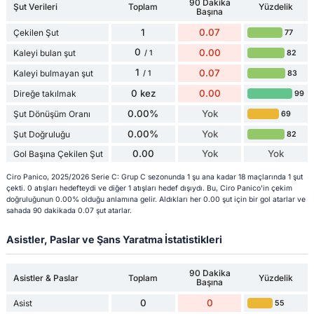
90 Dakika
Şut Verileri
Toplam
Yüzdelik
Başına
1
0.07
Çekilen Şut
77
0
0.00
Kaleyi bulan şut
82
/ 1
1
0.07
Kaleyi bulmayan şut
83
/ 1
0 kez
0.00
Direğe takılmak
99
0.00%
Yok
Şut Dönüşüm Oranı
69
0.00%
Yok
Şut Doğruluğu
82
0.00
Yok
Yok
Gol Başına Çekilen Şut
Ciro Panico, 2025/2026 Serie C: Grup C sezonunda 1 şu ana kadar 18 maçlarında 1 şut
çekti. 0 atışları hedefteydi ve diğer 1 atışları hedef dışıydı. Bu, Ciro Panico'in çekim
doğruluğunun 0.00% olduğu anlamına gelir. Aldıkları her 0.00 şut için bir gol atarlar ve
sahada 90 dakikada 0.07 şut atarlar.
Asistler, Paslar ve Şans Yaratma İstatistikleri
90 Dakika
Asistler & Paslar
Toplam
Yüzdelik
Başına
0
0
Asist
55