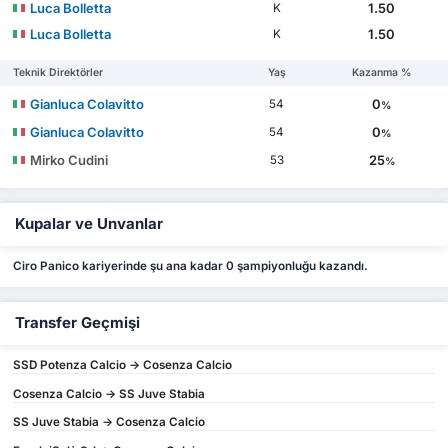
Luca Bolletta
1.50
K
Luca Bolletta
1.50
K
Teknik Direktörler
Yaş
Kazanma %
Gianluca Colavitto
0
54
%
Gianluca Colavitto
0
54
%
Mirko Cudini
25
53
%
Kupalar ve Unvanlar
Ciro Panico kariyerinde şu ana kadar 0 şampiyonluğu kazandı.
Transfer Geçmişi
SSD Potenza Calcio -> Cosenza Calcio
Cosenza Calcio -> SS Juve Stabia
SS Juve Stabia -> Cosenza Calcio