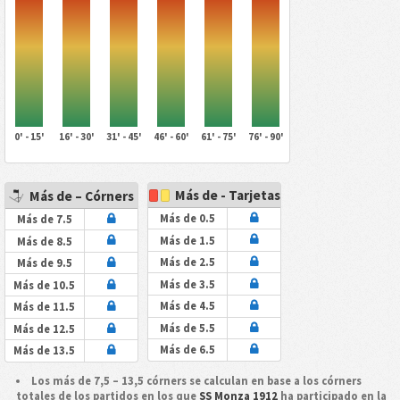
0' - 15'
16' - 30'
31' - 45'
46' - 60'
61' - 75'
76' - 90'
Más de - Tarjetas
Más de – Córners
Más de 0.5
Más de 7.5
Más de 1.5
Más de 8.5
Más de 2.5
Más de 9.5
Más de 3.5
Más de 10.5
Más de 4.5
Más de 11.5
Más de 5.5
Más de 12.5
Más de 6.5
Más de 13.5
Los más de 7,5 – 13,5 córners se calculan en base a los córners
totales de los partidos en los que
SS Monza 1912
ha participado en la