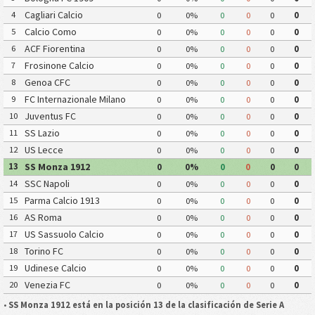
Cagliari Calcio
4
0
0%
0
0
0
0
Calcio Como
5
0
0%
0
0
0
0
ACF Fiorentina
6
0
0%
0
0
0
0
Frosinone Calcio
7
0
0%
0
0
0
0
Genoa CFC
8
0
0%
0
0
0
0
FC Internazionale Milano
9
0
0%
0
0
0
0
Juventus FC
10
0
0%
0
0
0
0
SS Lazio
11
0
0%
0
0
0
0
US Lecce
12
0
0%
0
0
0
0
SS Monza 1912
13
0
0%
0
0
0
0
SSC Napoli
14
0
0%
0
0
0
0
Parma Calcio 1913
15
0
0%
0
0
0
0
AS Roma
16
0
0%
0
0
0
0
US Sassuolo Calcio
17
0
0%
0
0
0
0
Torino FC
18
0
0%
0
0
0
0
Udinese Calcio
19
0
0%
0
0
0
0
Venezia FC
20
0
0%
0
0
0
0
•
SS Monza 1912 está en la posición 13 de la clasificación de Serie A