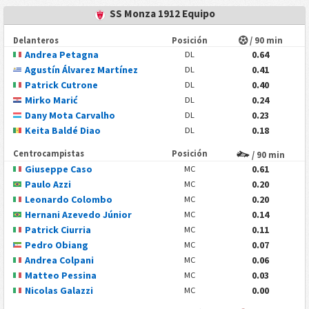
SS Monza 1912 Equipo
Delanteros
Posición
/ 90 min
Andrea Petagna
0.64
DL
Agustín Álvarez Martínez
0.41
DL
Patrick Cutrone
0.40
DL
Mirko Marić
0.24
DL
Dany Mota Carvalho
0.23
DL
Keita Baldé Diao
0.18
DL
Centrocampistas
Posición
/ 90 min
Giuseppe Caso
0.61
MC
Paulo Azzi
0.20
MC
Leonardo Colombo
0.20
MC
Hernani Azevedo Júnior
0.14
MC
Patrick Ciurria
0.11
MC
Pedro Obiang
0.07
MC
Andrea Colpani
0.06
MC
Matteo Pessina
0.03
MC
Nicolas Galazzi
0.00
MC