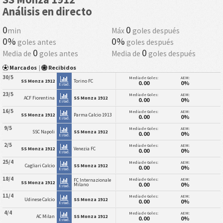
Análisis en directo
0
0
min
Máx
goles después
0%
0%
goles antes
goles después
0
0
Media de
goles antes
Media de
goles después
Marcados
|
Recibidos
30/5
Media de Goles:
AEM:
SS Monza 1912
Torino FC
0.00
0%
Estad.
23/5
Media de Goles:
AEM:
ACF Fiorentina
SS Monza 1912
0.00
0%
Estad.
16/5
Media de Goles:
AEM:
SS Monza 1912
Parma Calcio 1913
0.00
0%
Estad.
9/5
Media de Goles:
AEM:
SSC Napoli
SS Monza 1912
0.00
0%
Estad.
2/5
Media de Goles:
AEM:
SS Monza 1912
Venezia FC
0.00
0%
Estad.
25/4
Media de Goles:
AEM:
Cagliari Calcio
SS Monza 1912
0.00
0%
Estad.
18/4
Media de Goles:
AEM:
FC Internazionale
SS Monza 1912
0.00
0%
Milano
Estad.
11/4
Media de Goles:
AEM:
Udinese Calcio
SS Monza 1912
0.00
0%
Estad.
4/4
Media de Goles:
AEM:
AC Milan
SS Monza 1912
0.00
0%
Estad.