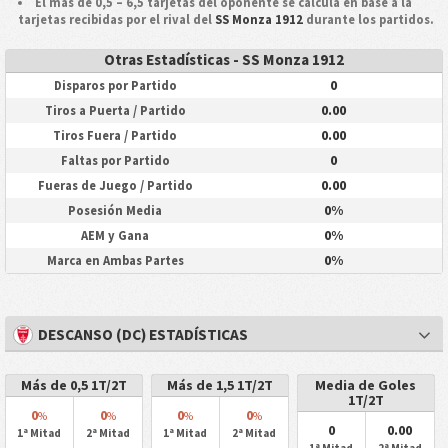
El más de 0,5 – 6,5 tarjetas del oponente se calcula en base a la
tarjetas recibidas por el rival del
SS Monza 1912
durante los partidos.
Otras Estadísticas - SS Monza 1912
0
Disparos por Partido
0.00
Tiros a Puerta / Partido
0.00
Tiros Fuera / Partido
0
Faltas por Partido
0.00
Fueras de Juego / Partido
0%
Posesión Media
0%
AEM y Gana
0%
Marca en Ambas Partes
DESCANSO (DC) ESTADÍSTICAS
Más de 0,5 1T/2T
Más de 1,5 1T/2T
Media de Goles
1T/2T
0
0
0
0
%
%
%
%
0
0.00
1ª Mitad
2ª Mitad
1ª Mitad
2ª Mitad
1ª Mitad
2ª Mitad