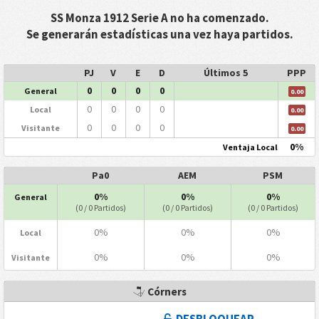
SS Monza 1912 Serie A no ha comenzado.
Se generarán estadísticas una vez haya partidos.
PJ
V
E
D
Últimos 5
PPP
0
0
0
0
General
0.00
0
0
0
0
Local
0.00
0
0
0
0
Visitante
0.00
0%
Ventaja Local
Pa0
AEM
PSM
0%
0%
0%
General
(0 / 0 Partidos)
(0 / 0 Partidos)
(0 / 0 Partidos)
0%
0%
0%
Local
0%
0%
0%
Visitante
Córners
DESBLOQUEAR