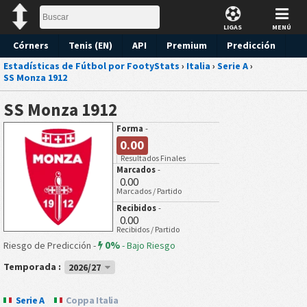
LIGAS
MENÚ
Córners
Tenis (EN)
API
Premium
Predicción
Estadísticas de Fútbol por FootyStats
›
Italia
›
Serie A
›
SS Monza 1912
SS Monza 1912
Forma
-
0.00
Resultados Finales
Marcados
-
0.00
Marcados / Partido
Recibidos
-
0.00
Recibidos / Partido
0%
Riesgo de Predicción -
-
Bajo Riesgo
Temporada :
2026/27
Serie A
Coppa Italia