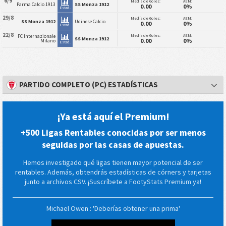
6/9
Media de Goles:
AEM:
Parma Calcio 1913
SS Monza 1912
0.00
0%
Estad.
29/8
Media de Goles:
AEM:
SS Monza 1912
Udinese Calcio
0.00
0%
Estad.
22/8
Media de Goles:
AEM:
FC Internazionale
SS Monza 1912
0.00
0%
Milano
Estad.
PARTIDO COMPLETO (PC) ESTADÍSTICAS
¡Ya está aquí el Premium!
+500 Ligas Rentables conocidas por ser menos
seguidas por las casas de apuestas.
Hemos investigado qué ligas tienen mayor potencial de ser
rentables. Además, obtendrás estadísticas de córners y tarjetas
junto a archivos CSV. ¡Suscríbete a FootyStats Premium ya!
Michael Owen : 'Deberías obtener una prima'