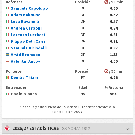
Defensas
Posición
/ 90 min
Samuele Capolupo
0.00
DF
Adam Bakoune
0.52
DF
Luca Ravanelli
0.57
DF
Andrea Carboni
0.74
DF
Lorenzo Lucchesi
0.81
DF
Filippo Delli Carri
0.81
DF
Samuele Birindelli
0.87
DF
Arvid Brorsson
1.33
DF
Valentin Antov
4.50
DF
Porteros
Posición
/ 90 min
Demba Thiam
0.76
PT
Entrenador
Edad
% Victoria
Paolo Bianco
56
48
%
*Plantilla y estadísticas del
SS Monza 1912
pertenecientes a la
temporada 2026/27
2026/27 ESTADÍSTICAS
- SS MONZA 1912