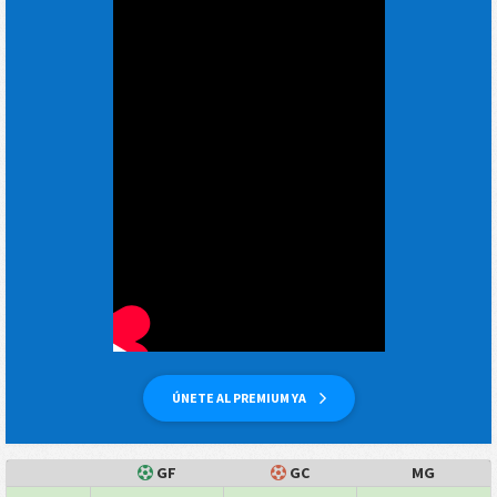
ÚNETE AL PREMIUM YA
GF
GC
MG