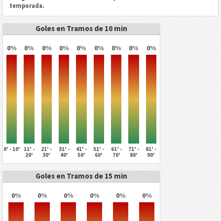
temporada.
Goles en Tramos de 10 min
0%
0%
0%
0%
0%
0%
0%
0%
0%
0' - 10'
11' -
21' -
31' -
41' -
51' -
61' -
71' -
81' -
20'
30'
40'
50'
60'
70'
80'
90'
Goles en Tramos de 15 min
0%
0%
0%
0%
0%
0%