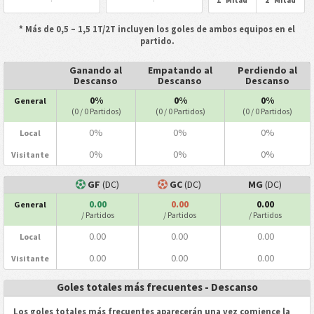
* Más de 0,5 – 1,5 1T/2T incluyen los goles de ambos equipos en el
partido.
Ganando al
Empatando al
Perdiendo al
Descanso
Descanso
Descanso
0%
0%
0%
General
(0 / 0 Partidos)
(0 / 0 Partidos)
(0 / 0 Partidos)
0%
0%
0%
Local
0%
0%
0%
Visitante
GF
(DC)
GC
(DC)
MG
(DC)
0.00
0.00
0.00
General
/ Partidos
/ Partidos
/ Partidos
0.00
0.00
0.00
Local
0.00
0.00
0.00
Visitante
Goles totales más frecuentes - Descanso
Los goles totales más frecuentes aparecerán una vez comience la