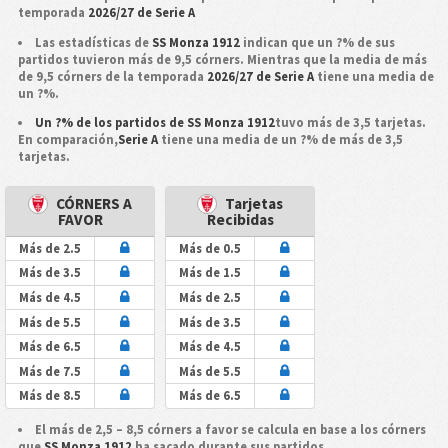
temporada
2026/27 de Serie A
Las estadísticas de
SS Monza 1912
indican que un ?% de sus
partidos tuvieron más de 9,5 córners. Mientras que la media de más
de 9,5 córners de la temporada
2026/27 de Serie A
tiene una media de
un ?%.
Un ?% de los partidos de SS Monza 1912
tuvo más de 3,5 tarjetas.
En comparación,
Serie A
tiene una media de un ?% de más de 3,5
tarjetas.
CÓRNERS A
Tarjetas
FAVOR
Recibidas
Más de 2.5
Más de 0.5
Más de 3.5
Más de 1.5
Más de 4.5
Más de 2.5
Más de 5.5
Más de 3.5
Más de 6.5
Más de 4.5
Más de 7.5
Más de 5.5
Más de 8.5
Más de 6.5
El más de 2,5 – 8,5 córners a favor se calcula en base a los córners
que
SS Monza 1912
ha sacado durante sus partidos.