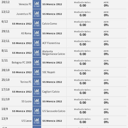
20/12
Media de Goles:
AEM:
Venezia FC
SS Monza 1912
0.00
0%
Estad.
13/12
Media de Goles:
AEM:
Juventus FC
SS Monza 1912
0.00
0%
Estad.
6/12
Media de Goles:
AEM:
SS Monza 1912
Calcio Como
0.00
0%
Estad.
29/11
Media de Goles:
AEM:
AS Roma
SS Monza 1912
0.00
0%
Estad.
22/11
Media de Goles:
AEM:
SS Monza 1912
ACF Fiorentina
0.00
0%
Estad.
8/11
Media de Goles:
AEM:
Atalanta
SS Monza 1912
0.00
0%
Bergamasca Calcio
Estad.
1/11
Media de Goles:
AEM:
Bologna FC 1909
SS Monza 1912
0.00
0%
Estad.
28/10
Media de Goles:
AEM:
SS Monza 1912
SSC Napoli
0.00
0%
Estad.
25/10
Media de Goles:
AEM:
Torino FC
SS Monza 1912
0.00
0%
Estad.
17/10
Media de Goles:
AEM:
SS Monza 1912
Cagliari Calcio
0.00
0%
Estad.
11/10
Media de Goles:
AEM:
SS Lazio
SS Monza 1912
0.00
0%
Estad.
18/9
Media de Goles:
AEM:
SS Monza 1912
US Sassuolo Calcio
0.00
0%
Estad.
13/9
Media de Goles:
AEM:
US Lecce
SS Monza 1912
0.00
0%
Estad.