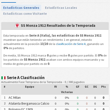
Estadísticas Generales
Estadísticas Locales
Estadísticas como Visitante
SS Monza 1912 Resultados de la Temporada
Esta temporada en
Serie A (Italia), las estadísticas de SS Monza 1912
muestran que están teniendo un rendimiento 1 en general, estando
actualmente en la posición
13/20
de la
clasificación de Serie A
, ganando un
0%
de partidos.
De media, SS Monza 1912 marca
0
goles y recibe
0
goles por partido. El
0%
de
los partidos de
SS Monza 1912
acaban con ambos equipos marcando y su
media de goles por partido es de
0
.
Serie A Clasificación
Actualmente Fase Temprana de la Temporada - 0 / 380 jugados
#
Equipo
PJ
%
GF
GC
DG
Pts
Victorias
AC Milan
1
0
0%
0
0
0
0
Atalanta Bergamasca Calcio
2
0
0%
0
0
0
0
Bologna FC 1909
3
0
0%
0
0
0
0