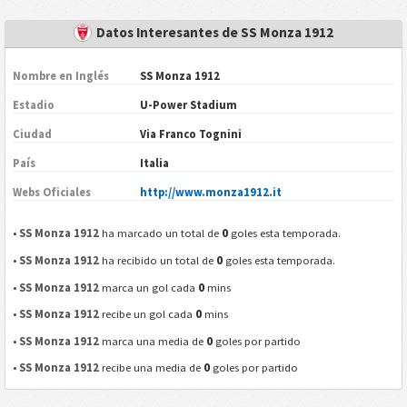
Datos Interesantes de SS Monza 1912
Nombre en Inglés
SS Monza 1912
Estadio
U-Power Stadium
Ciudad
Via Franco Tognini
País
Italia
Webs Oficiales
http://www.monza1912.it
0
•
SS Monza 1912
ha marcado un total de
goles esta temporada.
0
•
SS Monza 1912
ha recibido un total de
goles esta temporada.
0
•
SS Monza 1912
marca un gol cada
mins
0
•
SS Monza 1912
recibe un gol cada
mins
0
•
SS Monza 1912
marca una media de
goles por partido
0
•
SS Monza 1912
recibe una media de
goles por partido