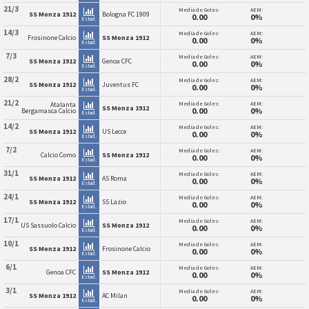
21/3
Media de Goles:
AEM:
SS Monza 1912
Bologna FC 1909
0.00
0%
Estad.
14/3
Media de Goles:
AEM:
Frosinone Calcio
SS Monza 1912
0.00
0%
Estad.
7/3
Media de Goles:
AEM:
SS Monza 1912
Genoa CFC
0.00
0%
Estad.
28/2
Media de Goles:
AEM:
SS Monza 1912
Juventus FC
0.00
0%
Estad.
21/2
Media de Goles:
AEM:
Atalanta
SS Monza 1912
0.00
0%
Bergamasca Calcio
Estad.
14/2
Media de Goles:
AEM:
SS Monza 1912
US Lecce
0.00
0%
Estad.
7/2
Media de Goles:
AEM:
Calcio Como
SS Monza 1912
0.00
0%
Estad.
31/1
Media de Goles:
AEM:
SS Monza 1912
AS Roma
0.00
0%
Estad.
24/1
Media de Goles:
AEM:
SS Monza 1912
SS Lazio
0.00
0%
Estad.
17/1
Media de Goles:
AEM:
US Sassuolo Calcio
SS Monza 1912
0.00
0%
Estad.
10/1
Media de Goles:
AEM:
SS Monza 1912
Frosinone Calcio
0.00
0%
Estad.
6/1
Media de Goles:
AEM:
Genoa CFC
SS Monza 1912
0.00
0%
Estad.
3/1
Media de Goles:
AEM:
SS Monza 1912
AC Milan
0.00
0%
Estad.