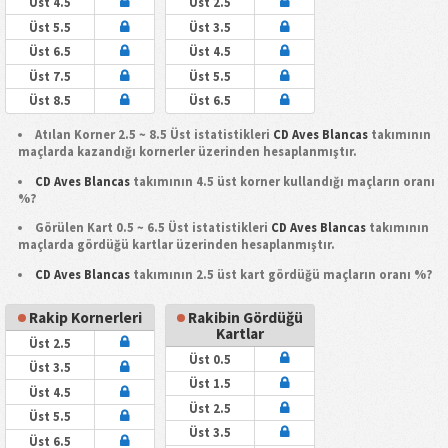
Üst 4.5
Üst 2.5
Üst 5.5
Üst 3.5
Üst 6.5
Üst 4.5
Üst 7.5
Üst 5.5
Üst 8.5
Üst 6.5
Atılan Korner 2.5 ~ 8.5 Üst istatistikleri
CD Aves Blancas
takımının
maçlarda kazandığı kornerler üzerinden hesaplanmıştır.
CD Aves Blancas
takımının 4.5 üst korner kullandığı maçların oranı
%?
Görülen Kart 0.5 ~ 6.5 Üst istatistikleri
CD Aves Blancas
takımının
maçlarda gördüğü kartlar üzerinden hesaplanmıştır.
CD Aves Blancas
takımının 2.5 üst kart gördüğü maçların oranı %?
Rakip Kornerleri
Rakibin Gördüğü
Kartlar
Üst 2.5
Üst 0.5
Üst 3.5
Üst 1.5
Üst 4.5
Üst 2.5
Üst 5.5
Üst 3.5
Üst 6.5