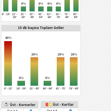
0%
0%
0%
0%
0' - 10'
11' -
21' -
31' -
41' -
51' -
61' -
71' -
81' -
20'
30'
40'
50'
60'
70'
80'
90'
15 dk başına Toplam Goller
40%
20%
20%
20%
0%
0%
0' - 15'
16' - 30'
31' - 45'
46' - 60'
61' - 75'
76' - 90'
Üst - Kartlar
Üst - Kornerler
Üst 0.5