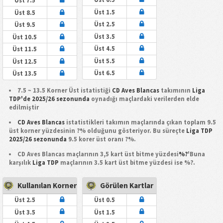
Üst 7.5
Üst 1.5
Üst 8.5
Üst 2.5
Üst 9.5
Üst 3.5
Üst 10.5
Üst 4.5
Üst 11.5
Üst 5.5
Üst 12.5
Üst 6.5
Üst 13.5
7.5 ~ 13.5 Korner Üst istatistiği
CD Aves Blancas
takımının
Liga
TDP'de 2025/26 sezonunda
oynadığı maçlardaki verilerden elde
edilmiştir
CD Aves Blancas
istatistikleri takımın maçlarında çıkan toplam 9.5
üst korner yüzdesinin ?% olduğunu gösteriyor. Bu süreçte
Liga TDP
2025/26 sezonunda
9.5 korer üst oranı ?%.
CD Aves Blancas maçlarının 3,5 kart üst bitme yüzdesi
%?
'Buna
karşılık
Liga TDP
maçlarının 3.5 kart üst bitme yüzdesi ise %?.
Kullanılan Korner
Görülen Kartlar
Üst 2.5
Üst 0.5
Üst 3.5
Üst 1.5