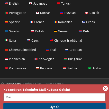
English
Japanese
Turkish
Portuguese
Korean
Russian
Danish
Spanish
French
Romanian
Greek
Swedish
Polish
German
Dutch
Italian
Czech
Chinese Traditional
Chinese Simplified
Thai
Croatian
Indonesian
Norwegian
Hungarian
Vietnamese
Bulgarian
Serbian
Arabic
©
FootyStats
- Futbola Olan Tutkuyla Yapıldı
Kazandıran Tahminler Mail Kutuna Gelsin!
İletişim
Hakkımızda
Yardım
Gizlilik Sözleşmesi
Terms & Conditions (English)
News (English)