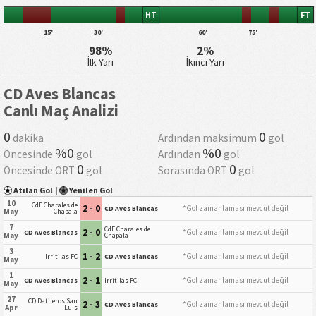
HT
FT
15'
30'
60'
75'
98%
2%
İlk Yarı
İkinci Yarı
CD Aves Blancas
Canlı Maç Analizi
0
0
dakika
Ardından maksimum
gol
%0
%0
Öncesinde
gol
Ardından
gol
0
0
Öncesinde ORT
gol
Sorasında ORT
gol
Atılan Gol
|
Yenilen Gol
10
CdF Charales de
2 - 0
*Gol zamanlaması mevcut değil
CD Aves Blancas
May
Chapala
7
CdF Charales de
2 - 0
*Gol zamanlaması mevcut değil
CD Aves Blancas
May
Chapala
3
1 - 2
*Gol zamanlaması mevcut değil
Irritilas FC
CD Aves Blancas
May
1
2 - 1
*Gol zamanlaması mevcut değil
CD Aves Blancas
Irritilas FC
May
27
CD Datileros San
2 - 3
*Gol zamanlaması mevcut değil
CD Aves Blancas
Apr
Luis