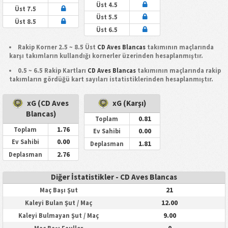
Üst 4.5
Üst 7.5
Üst 5.5
Üst 8.5
Üst 6.5
Rakip Korner 2.5 ~ 8.5 Üst
CD Aves Blancas
takımının maçlarında
karşı takımların kullandığı kornerler üzerinden hesaplanmıştır.
0.5 ~ 6.5 Rakip Kartları
CD Aves Blancas
takımının maçlarında rakip
takımların gördüğü kart sayıları istatistiklerinden hesaplanmıştır.
xG (CD Aves
xG (Karşı)
Blancas)
0.81
Toplam
1.76
Toplam
0.00
Ev Sahibi
0.00
Ev Sahibi
1.81
Deplasman
2.76
Deplasman
Diğer İstatistikler - CD Aves Blancas
21
Maç Başı Şut
12.00
Kaleyi Bulan Şut / Maç
9.00
Kaleyi Bulmayan Şut / Maç