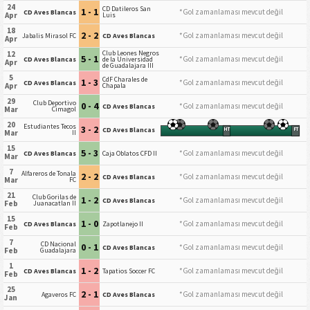
24
CD Datileros San
1 - 1
*Gol zamanlaması mevcut değil
CD Aves Blancas
Apr
Luis
18
2 - 2
*Gol zamanlaması mevcut değil
Jabalis Mirasol FC
CD Aves Blancas
Apr
Club Leones Negros
12
5 - 1
*Gol zamanlaması mevcut değil
CD Aves Blancas
de la Universidad
Apr
de Guadalajara III
5
CdF Charales de
1 - 3
*Gol zamanlaması mevcut değil
CD Aves Blancas
Apr
Chapala
29
Club Deportivo
0 - 4
*Gol zamanlaması mevcut değil
CD Aves Blancas
Mar
Cimagol
20
Estudiantes Tecos
3 - 2
CD Aves Blancas
HT
FT
Mar
II
15
5 - 3
*Gol zamanlaması mevcut değil
CD Aves Blancas
Caja Oblatos CFD II
Mar
7
Alfareros de Tonala
2 - 2
*Gol zamanlaması mevcut değil
CD Aves Blancas
Mar
FC
21
Club Gorilas de
1 - 2
*Gol zamanlaması mevcut değil
CD Aves Blancas
Feb
Juanacatlan II
15
1 - 0
*Gol zamanlaması mevcut değil
CD Aves Blancas
Zapotlanejo II
Feb
7
CD Nacional
0 - 1
*Gol zamanlaması mevcut değil
CD Aves Blancas
Feb
Guadalajara
1
1 - 2
*Gol zamanlaması mevcut değil
CD Aves Blancas
Tapatios Soccer FC
Feb
25
2 - 1
*Gol zamanlaması mevcut değil
Agaveros FC
CD Aves Blancas
Jan