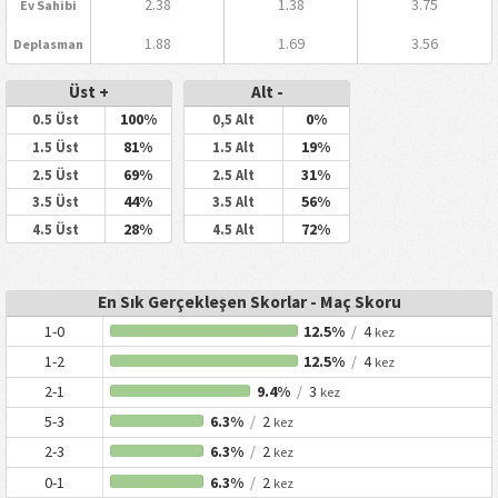
2.38
1.38
3.75
Ev Sahibi
1.88
1.69
3.56
Deplasman
Üst +
Alt -
100%
0%
0.5 Üst
0,5 Alt
81%
19%
1.5 Üst
1.5 Alt
69%
31%
2.5 Üst
2.5 Alt
44%
56%
3.5 Üst
3.5 Alt
28%
72%
4.5 Üst
4.5 Alt
En Sık Gerçekleşen Skorlar - Maç Skoru
1-0
12.5%
/
4
kez
1-2
12.5%
/
4
kez
2-1
9.4%
/
3
kez
5-3
6.3%
/
2
kez
2-3
6.3%
/
2
kez
0-1
6.3%
/
2
kez