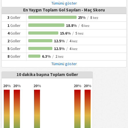
Tümünü göster
En Yaygın Toplam Gol Sayıları - Maç Skoru
3
Goller
25%
/
8
kez
1
Goller
18.8%
/
6
kez
4
Goller
15.6%
/
5
kez
2
Goller
12.5%
/
4
kez
5
Goller
12.5%
/
4
kez
8
Goller
6.3%
/
2
kez
Tümünü göster
10 dakika başına Toplam Goller
20%
20%
20%
20%
20%