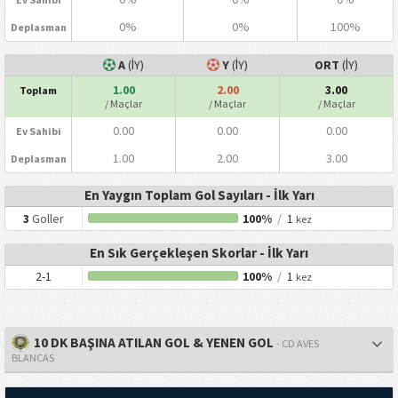
0%
0%
100%
Deplasman
A
(İY)
Y
(İY)
ORT
(İY)
1.00
2.00
3.00
Toplam
/ Maçlar
/ Maçlar
/ Maçlar
0.00
0.00
0.00
Ev Sahibi
1.00
2.00
3.00
Deplasman
En Yaygın Toplam Gol Sayıları - İlk Yarı
3
Goller
100%
/
1
kez
En Sık Gerçekleşen Skorlar - İlk Yarı
2-1
100%
/
1
kez
10 DK BAŞINA ATILAN GOL & YENEN GOL
- CD AVES
BLANCAS