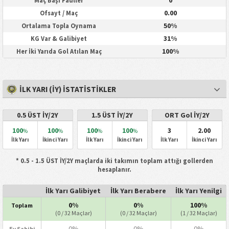
0
Maç Başı Fauller
0.00
Ofsayt / Maç
50%
Ortalama Topla Oynama
31%
KG Var & Galibiyet
100%
Her İki Yarıda Gol Atılan Maç
İLK YARI (İY) İSTATISTIKLER
0.5 ÜST İY/2Y
1.5 ÜST İY/2Y
ORT Gol İY/2Y
100
100
100
100
3
2.00
%
%
%
%
İlk Yarı
İkinci Yarı
İlk Yarı
İkinci Yarı
İlk Yarı
İkinci Yarı
* 0.5 - 1.5 ÜST İY/2Y maçlarda iki takımın toplam attığı gollerden
hesaplanır.
İlk Yarı Galibiyet
İlk Yarı Berabere
İlk Yarı Yenilgi
0%
0%
100%
Toplam
(0 / 32 Maçlar)
(0 / 32 Maçlar)
(1 / 32 Maçlar)
0%
0%
0%
Ev Sahibi