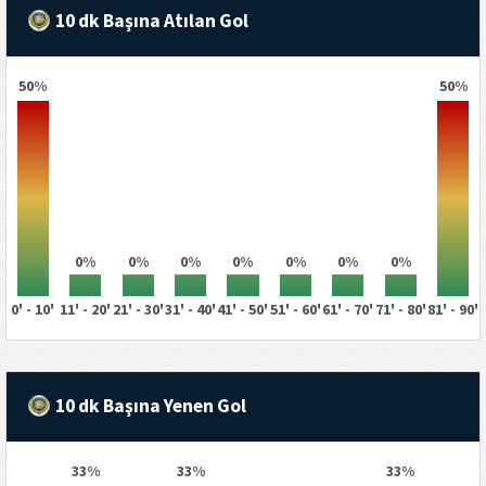
10 dk Başına Atılan Gol
50%
50%
0%
0%
0%
0%
0%
0%
0%
0' - 10'
11' - 20'
21' - 30'
31' - 40'
41' - 50'
51' - 60'
61' - 70'
71' - 80'
81' - 90'
10 dk Başına Yenen Gol
33%
33%
33%