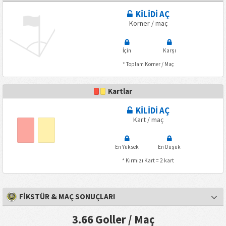
KİLİDİ AÇ
Korner / maç
İçin
Karşı
* Toplam Korner / Maç
Kartlar
KİLİDİ AÇ
Kart / maç
En Yüksek
En Düşük
* Kırmızı Kart = 2 kart
FİKSTÜR & MAÇ SONUÇLARI
3.66 Goller / Maç