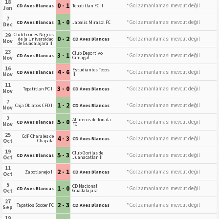
18
0 - 1
*Gol zamanlaması mevcut değil
CD Aves Blancas
Tepatitlan FC II
Jan
7
1 - 0
*Gol zamanlaması mevcut değil
CD Aves Blancas
Jabalis Mirasol FC
Dec
Club Leones Negros
29
0 - 2
*Gol zamanlaması mevcut değil
de la Universidad
CD Aves Blancas
Nov
de Guadalajara III
23
Club Deportivo
3 - 1
*Gol zamanlaması mevcut değil
CD Aves Blancas
Nov
Cimagol
16
Estudiantes Tecos
4 - 6
*Gol zamanlaması mevcut değil
CD Aves Blancas
Nov
II
11
3 - 0
*Gol zamanlaması mevcut değil
Tepatitlan FC II
CD Aves Blancas
Nov
7
1 - 2
*Gol zamanlaması mevcut değil
Caja Oblatos CFD II
CD Aves Blancas
Nov
2
Alfareros de Tonala
5 - 0
*Gol zamanlaması mevcut değil
CD Aves Blancas
Nov
FC
25
CdF Charales de
4 - 3
*Gol zamanlaması mevcut değil
CD Aves Blancas
Oct
Chapala
19
Club Gorilas de
5 - 3
*Gol zamanlaması mevcut değil
CD Aves Blancas
Oct
Juanacatlan II
11
2 - 1
*Gol zamanlaması mevcut değil
Zapotlanejo II
CD Aves Blancas
Oct
5
CD Nacional
1 - 0
*Gol zamanlaması mevcut değil
CD Aves Blancas
Oct
Guadalajara
27
2 - 3
*Gol zamanlaması mevcut değil
Tapatios Soccer FC
CD Aves Blancas
Sep
19