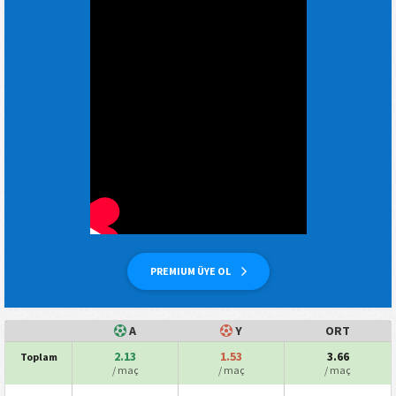
PREMIUM ÜYE OL
A
Y
ORT
2.13
1.53
3.66
Toplam
/ maç
/ maç
/ maç