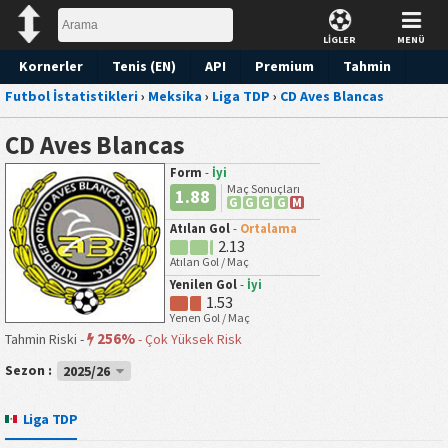
LİGLER
MENÜ
Kornerler
Tenis (EN)
API
Premium
Tahmin
Futbol İstatistikleri
›
Meksika
›
Liga TDP
›
CD Aves Blancas
CD Aves Blancas
Form
-
İyi
Maç Sonuçları
1.88
G
G
G
G
M
Atılan Gol
-
Ortalama
2.13
Atılan Gol / Maç
Yenilen Gol
-
İyi
1.53
Yenen Gol / Maç
256%
Tahmin Riski -
-
Çok Yüksek Risk
Sezon :
2025/26
Liga TDP