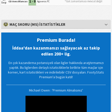
1 - 0
*Gol zamanlaması mevcut değil
CD Aves Blancas
Agaveros FC
Sep
MAÇ SKORU (MS) İSTATISTIKLER
Premium Burada!
İddaa'dan kazanmanızı sağlayacak az takip
edilen 200+ lig.
En çok kazandırma potansiyeli olan ligler hakkında araştırmamızı
yaptık. Bu liglerden detaylı istatistiklerle birlikte tüm maçlar için
korner, kart istatistikleri ve indirilebilir CSV dosyaları. FootyStats
Premium'a bugün katıl!
Michael Owen : 'Premium Almalısınız'