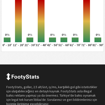
0%
0%
0%
0%
0%
0%
0' - 10'
11' - 20'
21' - 30'
31' - 40'
41' - 50'
51' - 60'
61' - 70'
71' - 80'
81' - 90'
FootyStats, goller, 2.5 alt/üst, iy/ms, karşılıklı gol gibi istatistikler
için ulaşabileceğiniz en detaylı kaynak. FootyStats asla illegal
bahis reklamı yapmaz ya da önermez. Türkiye'de bahis oynamak
için legal tek kurum İddaa'dır. Sorularınız ve geri bildirimleriniz için
bizimle iletişime geçebilirsiniz.