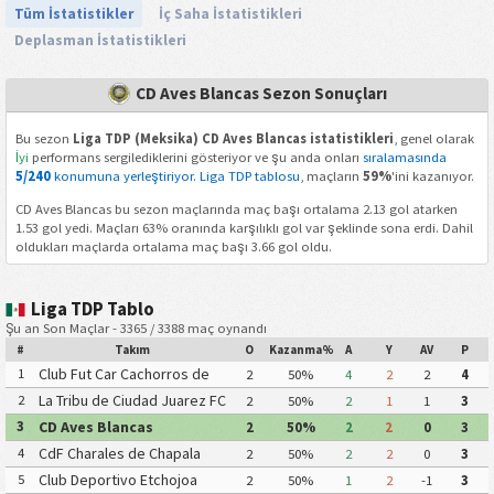
Tüm İstatistikler
İç Saha İstatistikleri
Deplasman İstatistikleri
CD Aves Blancas Sezon Sonuçları
Bu sezon
Liga TDP (Meksika) CD Aves Blancas istatistikleri
, genel olarak
İyi
performans sergilediklerini gösteriyor ve şu anda onları
sıralamasında
5/240
konumuna yerleştiriyor. Liga TDP tablosu
, maçların
59%
'ini kazanıyor.
CD Aves Blancas bu sezon maçlarında maç başı ortalama 2.13 gol atarken
1.53 gol yedi. Maçları 63% oranında karşılıklı gol var şeklinde sona erdi. Dahil
oldukları maçlarda ortalama maç başı 3.66 gol oldu.
Liga TDP Tablo
Şu an Son Maçlar - 3365 / 3388 maç oynandı
#
Takım
O
Kazanma%
A
Y
AV
P
Club Fut Car Cachorros de
1
2
50%
4
2
2
4
Leon
La Tribu de Ciudad Juarez FC
2
2
50%
2
1
1
3
CD Aves Blancas
3
2
50%
2
2
0
3
CdF Charales de Chapala
4
2
50%
2
2
0
3
Club Deportivo Etchojoa
5
2
50%
1
2
-1
3