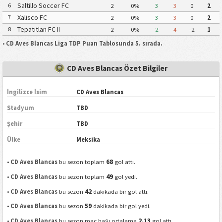
Saltillo Soccer FC
6
2
0%
3
3
0
2
Xalisco FC
7
2
0%
3
3
0
2
Tepatitlan FC II
8
2
0%
2
4
-2
1
•
CD Aves Blancas Liga TDP Puan Tablosunda 5. sırada.
CD Aves Blancas Özet Bilgiler
İngilizce İsim
CD Aves Blancas
Stadyum
TBD
Şehir
TBD
Ülke
Meksika
68
•
CD Aves Blancas
bu sezon toplam
gol attı.
49
•
CD Aves Blancas
bu sezon toplam
gol yedi.
42
•
CD Aves Blancas
bu sezon
dakikada bir gol attı.
59
•
CD Aves Blancas
bu sezon
dakikada bir gol yedi.
2.13
•
CD Aves Blancas
bu sezon maç başı ortalama
gol attı.