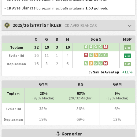
1.53
•
CD Aves Blancas
bu sezon maç başı ortalama
gol yedi.
2025/26 İSTATİSTİKLER
- CD AVES BLANCAS
O
G
B
M
Son 5
MBP
32
19
3
10
G
G
G
G
M
Toplam
1.88
16
11
1
4
M
G
B
G
G
Ev Sahibi
2.13
16
8
2
6
G
B
G
G
M
Deplasman
1.63
+11%
Ev Sahibi Avantajı
GYM
KG
GAM
28%
63%
9%
Toplam
(9 / 32 Maçlar)
(20 / 32 Maçlar)
(3 / 32 Maçlar)
38%
56%
6%
Ev Sahibi
19%
69%
13%
Deplasman
Kornerler