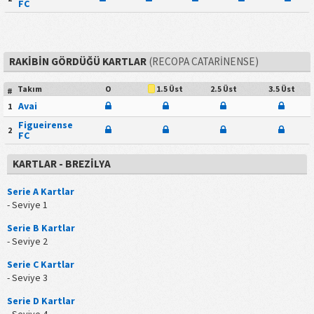
FC
RAKIBIN GÖRDÜĞÜ KARTLAR
(RECOPA CATARINENSE)
Takım
O
2.5 Üst
3.5 Üst
1.5 Üst
#
Avai
1
Figueirense
2
FC
KARTLAR - BREZILYA
Serie A Kartlar
- Seviye 1
Serie B Kartlar
- Seviye 2
Serie C Kartlar
- Seviye 3
Serie D Kartlar
- Seviye 4