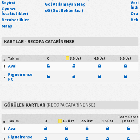
Seyirci
Veri 
Gol Atılamayan Maç
İndi
Oyuncu
xG (Gol Beklentisi)
İstatistikleri
Oran
Beraberlikler
Bekl
Maaş
KARTLAR - RECOPA CATARINENSE
Takım
O
4.5 Üst
5.5 Üst
3.5 Üst
#
Avai
1
Figueirense
2
FC
GÖRÜLEN KARTLAR
(RECOPA CATARINENSE)
Team Cards
Takım
O
2.5 Üst
3.5 Üst
/ Match
1.5 Üst
#
Avai
1
Figueirense
2