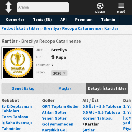
LİGLER
MENÜ
Kornerler
Tenis (EN)
API
Premium
Tahmin
Futbol İstatistikleri
›
Brezilya
›
Recopa Catarinense
›
Kartlar
Kartlar
- Brezilya Recopa Catarinense
Brezilya
Ülke
Kupa
Tür
2
Takımlar
Sezon
2026
Genel Bakış
Maçlar
Detaylı İstatistikler
Rekabet
Goller
Alt / Üst
Daha
Ev & Deplasman
ORT Toplam Goller
0.5 Üst ~ 5.5 Tablosu
1. Y
Tabloları
Atılan Goller
0.5 Alt ~ 5.5 Tablosu
2. Y
Form Tablosu
Yenen Goller
Korner Tablosu
İlk 
İç Saha Avantajı
yada
Gol yememeden
Kartlar
Tahminler
Piya
Karşılıklı Gol
Şutlar