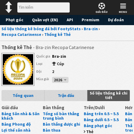
GIẢI ĐẤU
MENU
Phạt góc
Quần vợt (EN)
API
Premium
Dự đoán
Số liệu thống kê bóng đá bởi FootyStats
›
Bra-zin
›
Recopa Catarinense
›
Thống kê Thẻ
Thống kê Thẻ
- Bra-zin Recopa Catarinense
Bra-zin
Quốc gia
Cúp
Loại
2
Đội
Mùa giải
2026
Số liệu thống kê chi
Tổng quan
Trận đấu
tiết
Giải đấu
Bàn thắng
Trên/Dưới
Hơn
Bảng Sân nhà & Sân
Tổng số bàn thắng
Bảng trên 0.5 ~ 5.5
Bảng
khách
trung bình
Bảng dưới 0.5 ~ 5.5
Bảng
Bảng Phong độ
Bàn thắng được ghi
Bảng phạt góc
Thắn
Lợi thế sân nhà
Bàn thua
tron
Thẻ