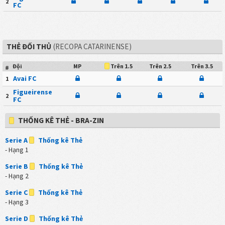
2
FC
THẺ ĐỐI THỦ
(RECOPA CATARINENSE)
Đội
MP
Trên 2.5
Trên 3.5
Trên 1.5
#
Avai FC
1
Figueirense
2
FC
THỐNG KÊ THẺ - BRA-ZIN
Serie A
Thống kê Thẻ
- Hạng 1
Serie B
Thống kê Thẻ
- Hạng 2
Serie C
Thống kê Thẻ
- Hạng 3
Serie D
Thống kê Thẻ