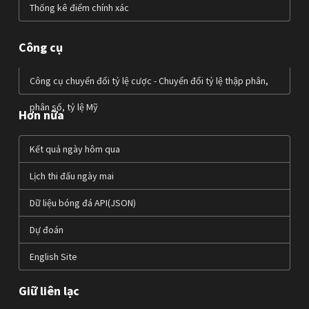
Thống kê điểm chính xác
Công cụ
Công cụ chuyển đổi tỷ lệ cược - Chuyển đổi tỷ lệ thập phân,
phân số, tỷ lệ Mỹ
Hơn nữa
Kết quả ngày hôm qua
Lịch thi đấu ngày mai
Dữ liệu bóng đá API(JSON)
Dự đoán
English Site
Giữ liên lạc