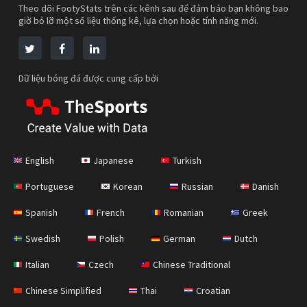
Theo dõi FootyStats trên các kênh sau để đảm bảo bạn không bao
giờ bỏ lỡ một số liệu thống kê, lựa chọn hoặc tính năng mới.
Dữ liệu bóng đá được cung cấp bởi
English
Japanese
Turkish
Portuguese
Korean
Russian
Danish
Spanish
French
Romanian
Greek
Swedish
Polish
German
Dutch
Italian
Czech
Chinese Traditional
Chinese Simplified
Thai
Croatian