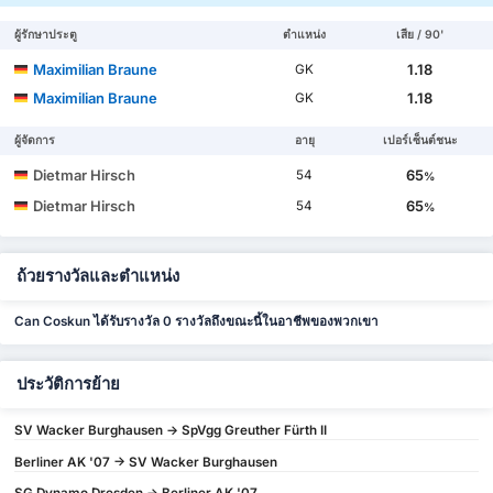
ผู้รักษาประตู
ตำแหน่ง
เสีย / 90'
Maximilian Braune
1.18
GK
Maximilian Braune
1.18
GK
ผู้จัดการ
อายุ
เปอร์เซ็นต์ชนะ
Dietmar Hirsch
65
54
%
Dietmar Hirsch
65
54
%
ถ้วยรางวัลและตำแหน่ง
Can Coskun ได้รับรางวัล 0 รางวัลถึงขณะนี้ในอาชีพของพวกเขา
ประวัติการย้าย
SV Wacker Burghausen -> SpVgg Greuther Fürth II
Berliner AK '07 -> SV Wacker Burghausen