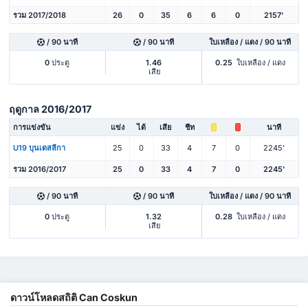
รวม 2017/2018
26
0
35
6
6
0
2157'
/ 90 นาที
/ 90 นาที
ใบเหลือง / แดง / 90 นาที
0
ประตู
1.46
0.25
ใบเหลือง / แดง
เสีย
ฤดูกาล 2016/2017
การแข่งขัน
แข่ง
ได้
เสีย
ชีท
นาที
U19 บุนเดสลีกา
25
0
33
4
7
0
2245'
รวม 2016/2017
25
0
33
4
7
0
2245'
/ 90 นาที
/ 90 นาที
ใบเหลือง / แดง / 90 นาที
0
ประตู
1.32
0.28
ใบเหลือง / แดง
เสีย
ดาวน์โหลดสถิติ Can Coskun