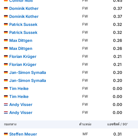
Connor Noß
0.45
FW
Dominik Kother
0.37
FW
Dominik Kother
0.37
FW
Patrick Sussek
0.32
FW
Patrick Sussek
0.32
FW
Max Dittgen
0.26
FW
Max Dittgen
0.26
FW
Florian Krüger
0.21
FW
Florian Krüger
0.21
FW
Jan-Simon Symalla
0.20
FW
Jan-Simon Symalla
0.20
FW
Tim Heike
0.00
FW
Tim Heike
0.00
FW
Andy Visser
0.00
FW
Andy Visser
0.00
FW
กองกลาง
ตำแหน่ง
แอซซิสต์ / 90'
Steffen Meuer
0.31
MF