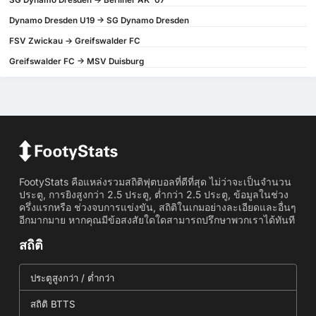
SG Dynamo Dresden -> Berliner AK '07
Dynamo Dresden U19 -> SG Dynamo Dresden
FSV Zwickau -> Greifswalder FC
Greifswalder FC -> MSV Duisburg
FootyStats คือแหล่งรวมสถิติฟุตบอลที่ดีที่สุด ไม่ว่าจะเป็นจำนวน
ประตู, การยิงสูงกว่า 2.5 ประตู, ต่ำกว่า 2.5 ประตู, ข้อมูลในช่วง
ครึ่งแรกหรือ ช่วงจบการแข่งขัน, สถิติในเกมอย่างละเอียดและอื่นๆ
อีกมากมาย หากคุณมีข้อสงสัยใดใดสามารถปรึกษาพวกเราได้ทันที
สถิติ
ประตูสูงกว่า / ต่ำกว่า
สถิติ BTTS