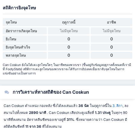
สถิติการยิงจุดโทษ
จุดโทษ
ฤดูกาลนี้
อาชีพ
อัตราการเกิดจุดโทษ
ไม่มีจุดโทษ
ไม่มีจุดโทษ
0
0
ยิงโทษ
0
0
ยิงจุดโทษสำเร็จ
0
0
พลาดจุดโทษ
Can Coskun ยังไม่ได้เตะลูกโทษใดๆ ในอาชีพของพวกเขา (ขึ้นอยู่กับข้อมูลฤดูกาลทั้งหมดที่เรามี
ที่ FootyStats) สถิติการเตะลูกโทษของพวกเขาจะได้รับการอัปเดตเมื่อเขาจับจุดโทษในการ
แข่งขันอย่างเป็นทางการ
การวิเคราะห์ทางสถิติของ Can Coskun
Can Coskun ตำแหน่ง กองหลัง ซึ่งได้ลงเล่นแล้ว
36 นัด
ในฤดูกาลนี้ใน
3. ลีกา
, ลง
สนามไปทั้งหมด
2890 นาที
. Can Coskun เสียประตูเฉลี่ยที่
1.31 ประตู
ในทุกๆ 90
นาทีที่ลงสนาม อัตราคลีนชีทของเขาอยู่ที่
31%
. ซึ่งหมายความว่า Can Coskun มี
สถิติคลีนชีทที่
11 จาก 36
ที่ได้ลงสนาม