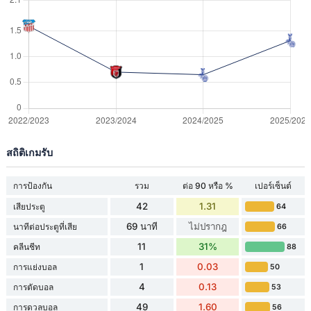
สถิติเกมรับ
การป้องกัน
รวม
ต่อ 90 หรือ %
เปอร์เซ็นต์
42
1.31
เสียประตู
64
69 นาที
ไม่ปรากฎ
นาทีต่อประตูที่เสีย
66
11
31%
คลีนชีท
88
1
0.03
การแย่งบอล
50
4
0.13
การตัดบอล
53
49
1.60
การดวลบอล
56