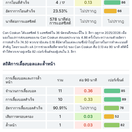
4
0.13
การโยนที่สำเร็จ
86
/ 17
23.53%
ไม่ปรากฎ
อัตราการโยนสำเร็จ
66
578 นาทีต่อ
ไม่ปรากฎ
ไม่ปรากฎ
นาทีต่อการแอสซิสต์
การแอสซิสต์
Can Coskun ได้แอสซิสต์ 5 แอซซิสต์ใน 36 นัดจนถึงขณะนี้ใน 3. ลีกา ฤดูกาล 2025/2026 เมื่อ
มองในแง่การส่งบอลของเกม Can Coskun ส่งบอลประมาณ 4.86 ครั้งในระหว่างเกมด้วยอัตรา
การส่งสำเร็จ 74.50 พวกเขายังเล่น 0.16 คีย์พาสในแต่ละเกมซึ่งนำไปสู่โอกาสในการทำคะแนนที่
สำคัญ โดยรวมแล้ว xA (การช่วยเหลือที่คาดหวัง) ของ Can Coskun คือ 0.13 ต่อ 90 นาที สถิตินี้
ทำให้พวกเขาอยู่เหนือ 82 เปอร์เซ็นต์ของผู้เล่นใน 3. ลีกา
สถิติการเลี้ยงบอลและล้ำหน้า
การเลี้ยงบอลและการล้ำ
รวม
ต่อ 90 นาที
เปอร์เซ็นต์
หน้า
11
0.36
จำนวนการเลี้ยงบอล
85
10
0.33
การเลี้ยงบอลสำเร็จ
89
90.91%
ไม่ปรากฎ
อัตราการเลี้ยงบอลสำเร็จ
78
1
0.03
เสียการครอบครอง
52
1
0.03
ล้ำหน้า
82