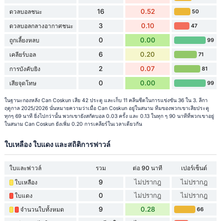
16
0.52
ดวลบอลชนะ
50
3
0.10
ดวลบอลกลางอากาศชนะ
47
0
0.00
ถูกเลี้ยงหลบ
99
6
0.20
เคลียร์บอล
71
2
0.07
การบังคับยิง
81
0
0.00
เสียจุดโทษ
99
ในฐานะกองหลัง Can Coskun เสีย 42 ประตู และเก็บ 11 คลีนชีตในการแข่งขัน 36 ใน 3. ลีกา
ฤดูกาล 2025/2026 นั่นหมายความว่าเมื่อ Can Coskun อยู่ในสนาม ทีมของพวกเขาเสียประตู
ทุกๆ 69 นาที ยิ่งไปกว่านั้น พวกเขายังสกัดบอล 0.03 ครั้ง และ 0.13 ในทุก ๆ 90 นาทีที่พวกเขาอยู่
ในสนาม Can Coskun ยังเพิ่ม 0.20 การเคลียร์ในเวลาเดียวกัน
ใบเหลือง ใบแดง และสถิติการฟาวล์
ใบและฟาวล์
รวม
ต่อ 90 นาที
เปอร์เซ็นต์
9
ไม่ปรากฎ
ไม่ปรากฎ
ใบเหลือง
0
ไม่ปรากฎ
ไม่ปรากฎ
ใบแดง
9
0.28
จำนวนใบทั้งหมด
66