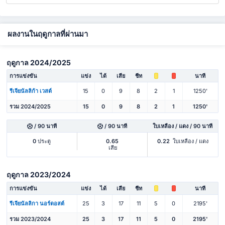
ผลงานในฤดูกาลที่ผ่านมา
ฤดูกาล 2024/2025
การแข่งขัน
แข่ง
ได้
เสีย
ชีท
นาที
รีเจียนัลลิก้า เวสต์
15
0
9
8
2
1
1250'
รวม 2024/2025
15
0
9
8
2
1
1250'
/ 90 นาที
/ 90 นาที
ใบเหลือง / แดง / 90 นาที
0
ประตู
0.65
0.22
ใบเหลือง / แดง
เสีย
ฤดูกาล 2023/2024
การแข่งขัน
แข่ง
ได้
เสีย
ชีท
นาที
รีเจียนัลลิกา นอร์ดอสต์
25
3
17
11
5
0
2195'
รวม 2023/2024
25
3
17
11
5
0
2195'