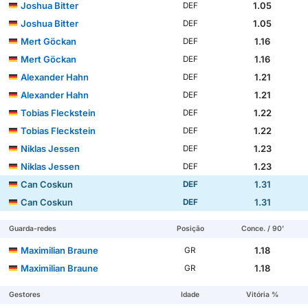
Joshua Bitter
1.05
DEF
Joshua Bitter
1.05
DEF
Mert Göckan
1.16
DEF
Mert Göckan
1.16
DEF
Alexander Hahn
1.21
DEF
Alexander Hahn
1.21
DEF
Tobias Fleckstein
1.22
DEF
Tobias Fleckstein
1.22
DEF
Niklas Jessen
1.23
DEF
Niklas Jessen
1.23
DEF
Can Coskun
1.31
DEF
Can Coskun
1.31
DEF
Guarda-redes
Posição
Conce. / 90'
Maximilian Braune
1.18
GR
Maximilian Braune
1.18
GR
Gestores
Idade
Vitória %