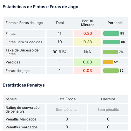
Estatísticas de Fintas e Foras de Jogo
Por 90
Fintas e Foras de Jogo
Total
Percentil
Minutos
11
0.36
Fintas
85
10
0.33
Fintas Bem Sucedidas
89
Taxa de Sucesso de
90.91%
N/A
78
Fintas
1
0.03
Perdidas
52
1
0.03
Foras-de-jogo
82
Estatísticas Penaltys
pênalti
Esta Época
Carreira
Rating de conversão
Sem pênaltis
Sem pênaltis
de penaltys
0
0
Penaltis Marcados
0
0
Penaltys marcados