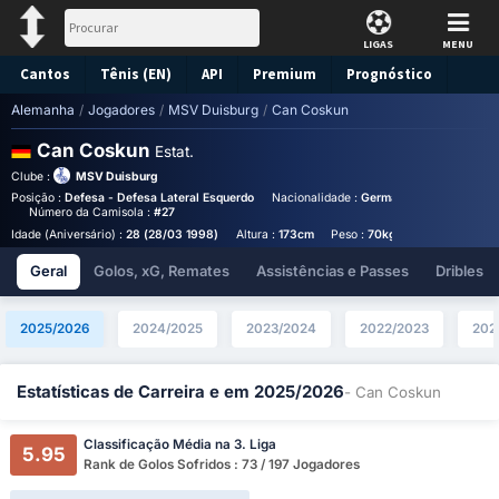
LIGAS
MENU
Cantos
Tênis (EN)
API
Premium
Prognóstico
Alemanha
/
Jogadores
/
MSV Duisburg
/
Can Coskun
Can Coskun
Estat.
Clube :
MSV Duisburg
Posição :
Defesa - Defesa Lateral Esquerdo
Nacionalidade :
Germany
Birthplace :
Número da Camisola :
#27
Idade (Aniversário) :
28 (28/03 1998)
Altura :
173cm
Peso :
70kg
Geral
Golos, xG, Remates
Assistências e Passes
Dribles
2025/2026
2024/2025
2023/2024
2022/2023
202
Estatísticas de Carreira e em 2025/2026
- Can Coskun
Classificação Média na 3. Liga
5.95
Rank de Golos Sofridos : 73 / 197 Jogadores