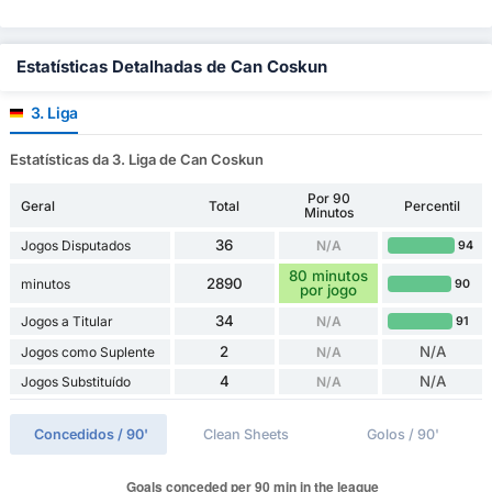
Estatísticas Detalhadas de Can Coskun
3. Liga
Estatísticas da 3. Liga de Can Coskun
Por 90
Geral
Total
Percentil
Minutos
36
Jogos Disputados
N/A
94
80 minutos
2890
minutos
90
por jogo
34
Jogos a Titular
N/A
91
2
N/A
Jogos como Suplente
N/A
4
N/A
Jogos Substituído
N/A
Concedidos / 90'
Clean Sheets
Golos / 90'