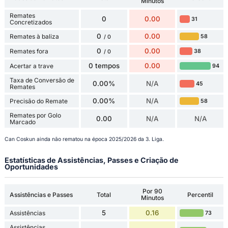
Minutos
Remates
0
0.00
31
Concretizados
0
0.00
Remates à baliza
58
/ 0
0
0.00
Remates fora
38
/ 0
0 tempos
0.00
Acertar a trave
94
Taxa de Conversão de
0.00%
N/A
45
Remates
0.00%
N/A
Precisão do Remate
58
Remates por Golo
0.00
N/A
N/A
Marcado
Can Coskun ainda não rematou na época 2025/2026 da 3. Liga.
Estatísticas de Assistências, Passes e Criação de
Oportunidades
Por 90
Assistências e Passes
Total
Percentil
Minutos
5
0.16
Assistências
73
Assistências