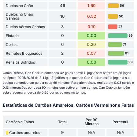
49
1.60
Duelos no Chão
56
Duelos no Chão
16
0.52
50
Ganhos
3
0.10
Duelos Aéreos Ganhos
47
0
0.00
Fintado
99
6
0.20
Cortes
71
2
0.07
Remates Bloqueados
81
0
0.00
Penaltis Sofridos
99
Como Defesa, Can Coskun concedeu 42 golos e teve 11 jogos sem sofrer em 36 jogos
na época 2025/2026 da 3. Liga. Significa que quando Can Coskun está a jogar, a sua
equipa concedeu um golo a cada 69 minutos. Para além disso, realizaram 0.03 cortes e
0.13 interceções por cada 90 minutos que estiveram em campo. Can Coskun também
está a acumular cerca de 0.20 cortes ao mesmo tempo.
Estatísticas de Cartões Amarelos, Cartões Vermelhor e Faltas
Por 90
Cartões e Faltas
Total
Percentil
Minutos
9
N/A
N/A
Cartões amarelos