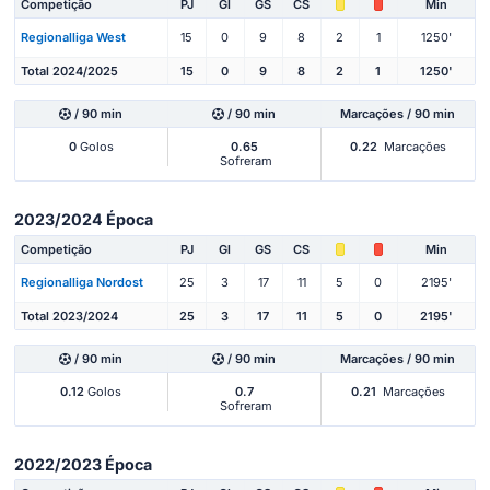
Competição
PJ
Gl
GS
CS
Min
Regionalliga West
15
0
9
8
2
1
1250'
Total 2024/2025
15
0
9
8
2
1
1250'
/ 90 min
/ 90 min
Marcações / 90 min
0
Golos
0.65
0.22
Marcações
Sofreram
2023/2024 Época
Competição
PJ
Gl
GS
CS
Min
Regionalliga Nordost
25
3
17
11
5
0
2195'
Total 2023/2024
25
3
17
11
5
0
2195'
/ 90 min
/ 90 min
Marcações / 90 min
0.12
Golos
0.7
0.21
Marcações
Sofreram
2022/2023 Época