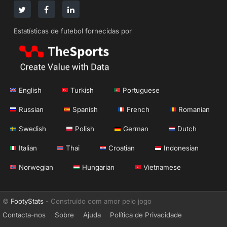
Estatísticas de futebol fornecidas por
English
Turkish
Portuguese
Russian
Spanish
French
Romanian
Swedish
Polish
German
Dutch
Italian
Thai
Croatian
Indonesian
Norwegian
Hungarian
Vietnamese
©
FootyStats
- Construído com amor pelo jogo
Contacta-nos
Sobre
Ajuda
Política de Privacidade