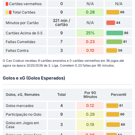
0
N/A
N/A
Cartões vermelhos
9
0.28
Total Cartões
66
321 min /
N/A
Minutos por Cartão
44
cartão
9
25%
Cartões Acima de 0.5
86
7
0.23
Faltas Cometidas
81
3
0.10
Faltas Contra
56
O Can Coskun recebeu 9 cartões amarelos e 0 cartões vermelhos em 36 jogos até
agora na época 2025/2026 da 3. Liga. Cometem 0.23 faltas por 90 minutos.
Golos e xG (Golos Esperados)
Por 90
Golos, xG, Remates
Total
Percentil
Minutos
4
0.12
Golos marcados
61
9
0.28
Participação no Golo
66
Golos em Jogos em
3
0.19
69
Casa
1
0.06