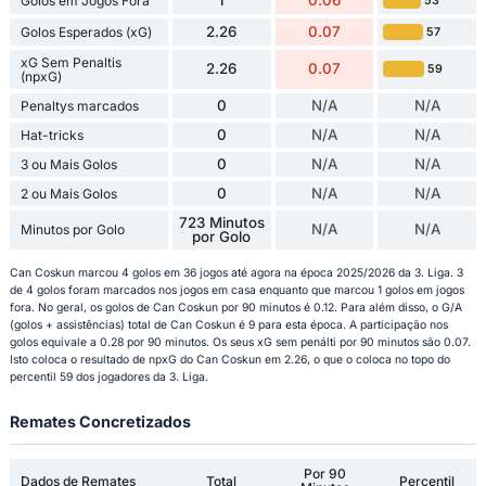
Golos em Jogos Fora
53
2.26
0.07
Golos Esperados (xG)
57
xG Sem Penaltis
2.26
0.07
59
(npxG)
0
N/A
N/A
Penaltys marcados
0
N/A
N/A
Hat-tricks
0
N/A
N/A
3 ou Mais Golos
0
N/A
N/A
2 ou Mais Golos
723 Minutos
N/A
N/A
Minutos por Golo
por Golo
Can Coskun marcou 4 golos em 36 jogos até agora na época 2025/2026 da 3. Liga. 3
de 4 golos foram marcados nos jogos em casa enquanto que marcou 1 golos em jogos
fora. No geral, os golos de Can Coskun por 90 minutos é 0.12. Para além disso, o G/A
(golos + assistências) total de Can Coskun é 9 para esta época. A participação nos
golos equivale a 0.28 por 90 minutos. Os seus xG sem penálti por 90 minutos são 0.07.
Isto coloca o resultado de npxG do Can Coskun em 2.26, o que o coloca no topo do
percentil 59 dos jogadores da 3. Liga.
Remates Concretizados
Por 90
Dados de Remates
Total
Percentil