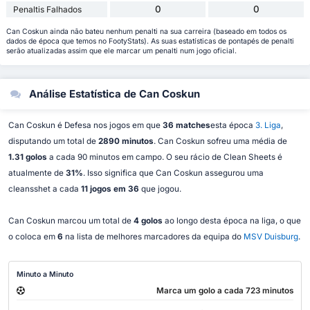
0
0
Penaltis Falhados
Can Coskun ainda não bateu nenhum penalti na sua carreira (baseado em todos os
dados de época que temos no FootyStats). As suas estatísticas de pontapés de penalti
serão atualizadas assim que ele marcar um penalti num jogo oficial.
Análise Estatística de Can Coskun
Can Coskun é Defesa nos jogos em que
36 matches
esta época
3. Liga
,
disputando um total de
2890 minutos
. Can Coskun sofreu uma média de
1.31 golos
a cada 90 minutos em campo. O seu rácio de Clean Sheets é
atualmente de
31%
. Isso significa que Can Coskun assegurou uma
cleansshet a cada
11 jogos em 36
que jogou.
Can Coskun marcou um total de
4 golos
ao longo desta época na liga, o que
o coloca em
6
na lista de melhores marcadores da equipa do
MSV Duisburg
.
Minuto a Minuto
Marca um golo a cada 723 minutos