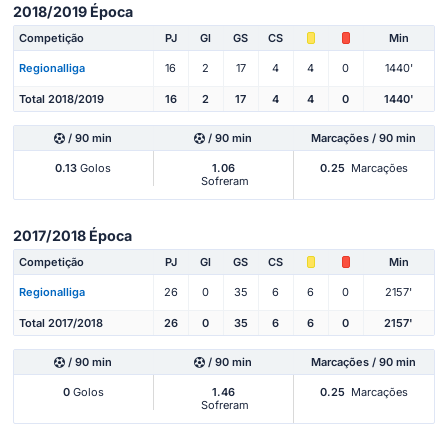
2018/2019 Época
Competição
PJ
Gl
GS
CS
Min
Regionalliga
16
2
17
4
4
0
1440'
Total 2018/2019
16
2
17
4
4
0
1440'
/ 90 min
/ 90 min
Marcações / 90 min
0.13
Golos
1.06
0.25
Marcações
Sofreram
2017/2018 Época
Competição
PJ
Gl
GS
CS
Min
Regionalliga
26
0
35
6
6
0
2157'
Total 2017/2018
26
0
35
6
6
0
2157'
/ 90 min
/ 90 min
Marcações / 90 min
0
Golos
1.46
0.25
Marcações
Sofreram