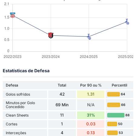
Estatísticas de Defesa
Defesa
Total
Por 90 ou %
Percentil
42
1.31
Golos sofridos
64
Minutos por Golo
69 Min
N/A
66
Concedido
11
31%
Clean Sheets
88
1
0.03
Cortes
50
4
0.13
Interceções
53