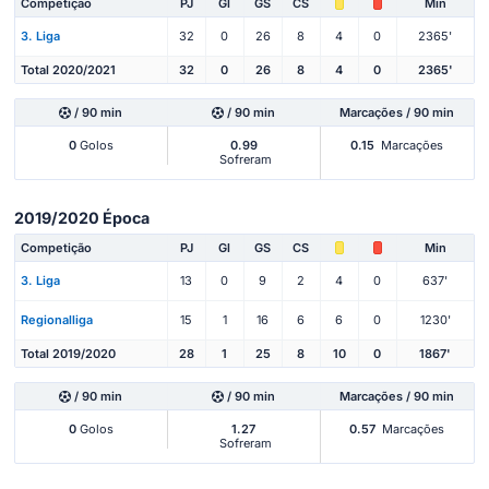
Competição
PJ
Gl
GS
CS
Min
3. Liga
32
0
26
8
4
0
2365'
Total 2020/2021
32
0
26
8
4
0
2365'
/ 90 min
/ 90 min
Marcações / 90 min
0
Golos
0.99
0.15
Marcações
Sofreram
2019/2020 Época
Competição
PJ
Gl
GS
CS
Min
3. Liga
13
0
9
2
4
0
637'
Regionalliga
15
1
16
6
6
0
1230'
Total 2019/2020
28
1
25
8
10
0
1867'
/ 90 min
/ 90 min
Marcações / 90 min
0
Golos
1.27
0.57
Marcações
Sofreram