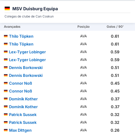
MSV Duisburg Equipa
Colegas de clube de Can Coskun
Avançados
Posição
Golos / 90'
Thilo Töpken
0.61
AVA
Thilo Töpken
0.61
AVA
Lex-Tyger Lobinger
0.59
AVA
Lex-Tyger Lobinger
0.59
AVA
Dennis Borkowski
0.51
AVA
Dennis Borkowski
0.51
AVA
Connor Noß
0.45
AVA
Connor Noß
0.45
AVA
Dominik Kother
0.37
AVA
Dominik Kother
0.37
AVA
Patrick Sussek
0.32
AVA
Patrick Sussek
0.32
AVA
Max Dittgen
0.26
AVA