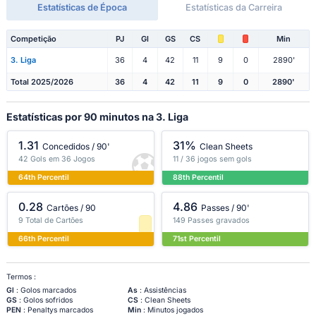
Estatísticas de Época
Estatísticas da Carreira
Competição
PJ
Gl
GS
CS
Min
3. Liga
36
4
42
11
9
0
2890'
Total 2025/2026
36
4
42
11
9
0
2890'
Estatísticas por 90 minutos na 3. Liga
1.31
31%
Concedidos / 90'
Clean Sheets
42 Gols em 36 Jogos
11 / 36 jogos sem gols
64th Percentil
88th Percentil
0.28
4.86
Cartões / 90
Passes / 90'
9 Total de Cartões
149 Passes gravados
66th Percentil
71st Percentil
Termos :
Gl
: Golos marcados
As
: Assistências
GS
: Golos sofridos
CS
: Clean Sheets
PEN
: Penaltys marcados
Min
: Minutos jogados