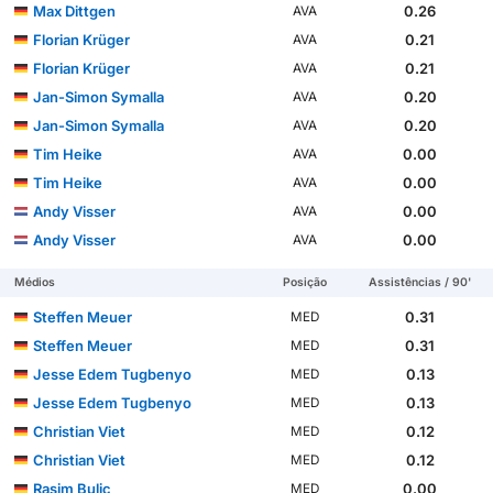
Max Dittgen
0.26
AVA
Florian Krüger
0.21
AVA
Florian Krüger
0.21
AVA
Jan-Simon Symalla
0.20
AVA
Jan-Simon Symalla
0.20
AVA
Tim Heike
0.00
AVA
Tim Heike
0.00
AVA
Andy Visser
0.00
AVA
Andy Visser
0.00
AVA
Médios
Posição
Assistências / 90'
Steffen Meuer
0.31
MED
Steffen Meuer
0.31
MED
Jesse Edem Tugbenyo
0.13
MED
Jesse Edem Tugbenyo
0.13
MED
Christian Viet
0.12
MED
Christian Viet
0.12
MED
Rasim Bulic
0.00
MED