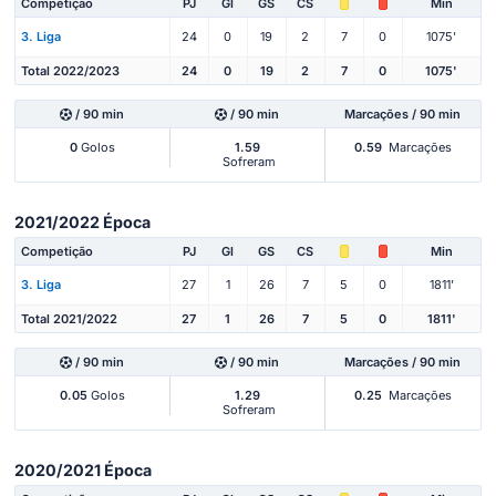
Competição
PJ
Gl
GS
CS
Min
3. Liga
24
0
19
2
7
0
1075'
Total 2022/2023
24
0
19
2
7
0
1075'
/ 90 min
/ 90 min
Marcações / 90 min
0
Golos
1.59
0.59
Marcações
Sofreram
2021/2022 Época
Competição
PJ
Gl
GS
CS
Min
3. Liga
27
1
26
7
5
0
1811'
Total 2021/2022
27
1
26
7
5
0
1811'
/ 90 min
/ 90 min
Marcações / 90 min
0.05
Golos
1.29
0.25
Marcações
Sofreram
2020/2021 Época