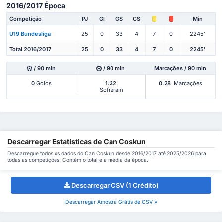
2016/2017 Época
Competição
PJ
Gl
GS
CS
Min
U19 Bundesliga
25
0
33
4
7
0
2245'
Total 2016/2017
25
0
33
4
7
0
2245'
/ 90 min
/ 90 min
Marcações / 90 min
0
Golos
1.32
0.28
Marcações
Sofreram
Descarregar Estatísticas de Can Coskun
Descarregue todos os dados do Can Coskun desde 2016/2017 até 2025/2026 para
todas as competições. Contém o total e a média da época.
Descarregar CSV (1 Crédito)
Descarregar Amostra Grátis de CSV »