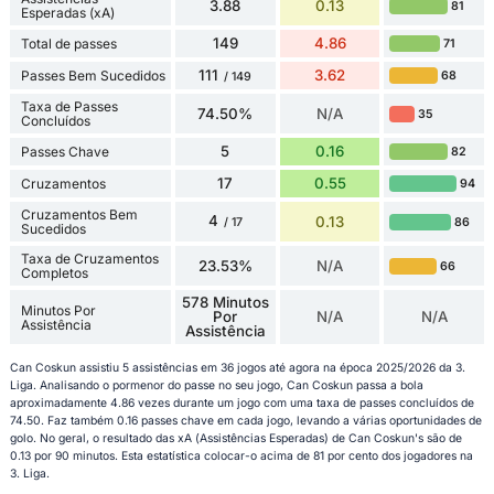
3.88
0.13
81
Esperadas (xA)
149
4.86
Total de passes
71
111
3.62
Passes Bem Sucedidos
68
/ 149
Taxa de Passes
74.50%
N/A
35
Concluídos
5
0.16
Passes Chave
82
17
0.55
Cruzamentos
94
Cruzamentos Bem
4
0.13
86
/ 17
Sucedidos
Taxa de Cruzamentos
23.53%
N/A
66
Completos
578 Minutos
Minutos Por
Por
N/A
N/A
Assistência
Assistência
Can Coskun assistiu 5 assistências em 36 jogos até agora na época 2025/2026 da 3.
Liga. Analisando o pormenor do passe no seu jogo, Can Coskun passa a bola
aproximadamente 4.86 vezes durante um jogo com uma taxa de passes concluídos de
74.50. Faz também 0.16 passes chave em cada jogo, levando a várias oportunidades de
golo. No geral, o resultado das xA (Assistências Esperadas) de Can Coskun's são de
0.13 por 90 minutos. Esta estatística colocar-o acima de 81 por cento dos jogadores na
3. Liga.