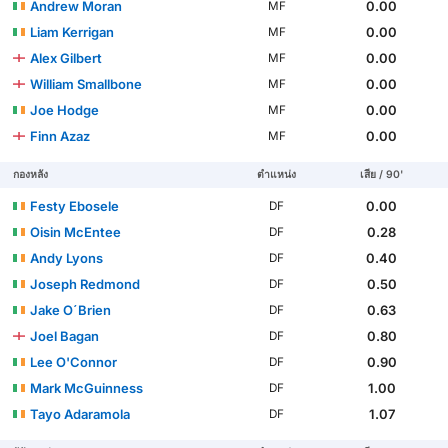
Andrew Moran
0.00
MF
Liam Kerrigan
0.00
MF
Alex Gilbert
0.00
MF
William Smallbone
0.00
MF
Joe Hodge
0.00
MF
Finn Azaz
0.00
MF
กองหลัง
ตำแหน่ง
เสีย / 90'
Festy Ebosele
0.00
DF
Oisin McEntee
0.28
DF
Andy Lyons
0.40
DF
Joseph Redmond
0.50
DF
Jake O´Brien
0.63
DF
Joel Bagan
0.80
DF
Lee O'Connor
0.90
DF
Mark McGuinness
1.00
DF
Tayo Adaramola
1.07
DF