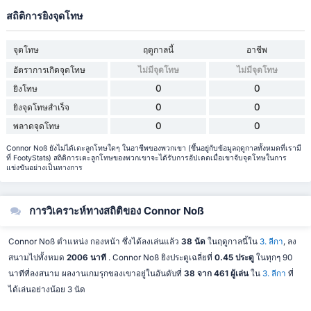
สถิติการยิงจุดโทษ
จุดโทษ
ฤดูกาลนี้
อาชีพ
อัตราการเกิดจุดโทษ
ไม่มีจุดโทษ
ไม่มีจุดโทษ
0
0
ยิงโทษ
0
0
ยิงจุดโทษสำเร็จ
0
0
พลาดจุดโทษ
Connor Noß ยังไม่ได้เตะลูกโทษใดๆ ในอาชีพของพวกเขา (ขึ้นอยู่กับข้อมูลฤดูกาลทั้งหมดที่เรามี
ที่ FootyStats) สถิติการเตะลูกโทษของพวกเขาจะได้รับการอัปเดตเมื่อเขาจับจุดโทษในการ
แข่งขันอย่างเป็นทางการ
การวิเคราะห์ทางสถิติของ Connor Noß
Connor Noß ตำแหน่ง กองหน้า ซึ่งได้ลงเล่นแล้ว
38 นัด
ในฤดูกาลนี้ใน
3. ลีกา
, ลง
สนามไปทั้งหมด
2006 นาที
. Connor Noß ยิงประตูเฉลี่ยที่
0.45 ประตู
ในทุกๆ 90
นาทีที่ลงสนาม ผลงานเกมรุกของเขาอยู่ในอันดับที่
38 จาก 461 ผู้เล่น
ใน
3. ลีกา
ที่
ได้เล่นอย่างน้อย 3 นัด