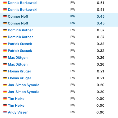
Dennis Borkowski
0.51
FW
Dennis Borkowski
0.51
FW
Connor Noß
0.45
FW
Connor Noß
0.45
FW
Dominik Kother
0.37
FW
Dominik Kother
0.37
FW
Patrick Sussek
0.32
FW
Patrick Sussek
0.32
FW
Max Dittgen
0.26
FW
Max Dittgen
0.26
FW
Florian Krüger
0.21
FW
Florian Krüger
0.21
FW
Jan-Simon Symalla
0.20
FW
Jan-Simon Symalla
0.20
FW
Tim Heike
0.00
FW
Tim Heike
0.00
FW
Andy Visser
0.00
FW