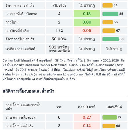
79.31%
ไม่ปรากฎ
อัตราการจ่ายสำเร็จ
54
4
0.18
การจ่ายที่สร้างโอกาส
85
2
0.09
การโยน
55
1
0.05
การโยนที่สำเร็จ
67
/ 2
50.00%
ไม่ปรากฎ
อัตราการโยนสำเร็จ
86
502 นาทีต่อ
ไม่ปรากฎ
ไม่ปรากฎ
นาทีต่อการแอสซิสต์
การแอสซิสต์
Connor Noß ได้แอสซิสต์ 4 แอซซิสต์ใน 38 นัดจนถึงขณะนี้ใน 3. ลีกา ฤดูกาล 2025/2026 เมื่อ
มองในแง่การส่งบอลของเกม Connor Noß ส่งบอลประมาณ 2.64 ครั้งในระหว่างเกมด้วยอัตรา
การส่งสำเร็จ 79.31 พวกเขายังเล่น 0.18 คีย์พาสในแต่ละเกมซึ่งนำไปสู่โอกาสในการทำคะแนนที่
สำคัญ โดยรวมแล้ว xA (การช่วยเหลือที่คาดหวัง) ของ Connor Noß คือ 0.11 ต่อ 90 นาที สถิตินี้
ทำให้พวกเขาอยู่เหนือ 74 เปอร์เซ็นต์ของผู้เล่นใน 3. ลีกา
สถิติการเลี้ยงบอลและล้ำหน้า
การเลี้ยงบอลและการล้ำ
รวม
ต่อ 90 นาที
เปอร์เซ็นต์
หน้า
6
0.27
จำนวนการเลี้ยงบอล
77
3
0.14
การเลี้ยงบอลสำเร็จ
68