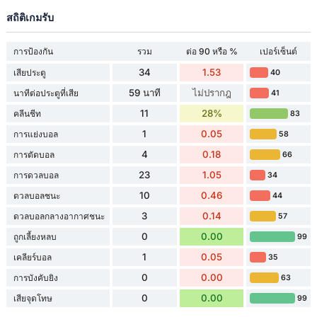
สถิติเกมรับ
การป้องกัน
รวม
ต่อ 90 หรือ %
เปอร์เซ็นต์
34
1.53
เสียประตู
40
59 นาที
ไม่ปรากฎ
นาทีต่อประตูที่เสีย
41
11
28%
คลีนชีท
83
1
0.05
การแย่งบอล
58
4
0.18
การตัดบอล
66
23
1.05
การดวลบอล
34
10
0.46
ดวลบอลชนะ
44
3
0.14
ดวลบอลกลางอากาศชนะ
57
0
0.00
ถูกเลี้ยงหลบ
99
1
0.05
เคลียร์บอล
35
0
0.00
การบังคับยิง
63
0
0.00
เสียจุดโทษ
99