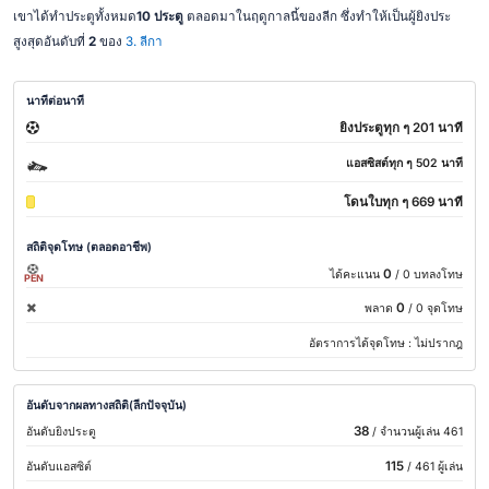
เขาได้ทำประตูทั้งหมด
10 ประตู
ตลอดมาในฤดูกาลนี้ของลีก ซึ่งทำให้เป็นผู้ยิงประ
สูงสุดอันดับที่
2
ของ
3. ลีกา
นาทีต่อนาที
ยิงประตูทุก ๆ 201 นาที
แอสซิสต์ทุก ๆ 502 นาที
โดนใบทุก ๆ 669 นาที
สถิติจุดโทษ (ตลอดอาชีพ)
0
ได้คะแนน
/ 0 บทลงโทษ
PEN
0
พลาด
/ 0 จุดโทษ
อัตราการได้จุดโทษ :
ไม่ปรากฎ
อันดับจากผลทางสถิติ(ลีกปัจจุบัน)
38
อันดับยิงประตู
/ จำนวนผู้เล่น 461
115
อันดับแอสซิต์
/ 461 ผู้เล่น