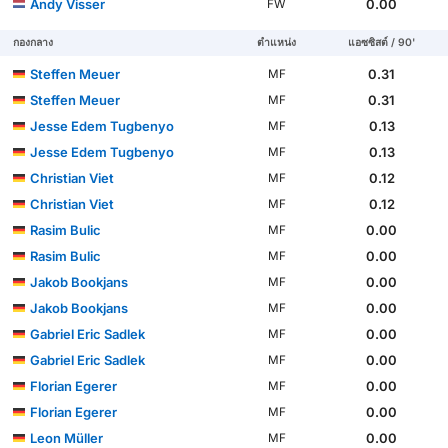
Andy Visser
0.00
FW
กองกลาง
ตำแหน่ง
แอซซิสต์ / 90'
Steffen Meuer
0.31
MF
Steffen Meuer
0.31
MF
Jesse Edem Tugbenyo
0.13
MF
Jesse Edem Tugbenyo
0.13
MF
Christian Viet
0.12
MF
Christian Viet
0.12
MF
Rasim Bulic
0.00
MF
Rasim Bulic
0.00
MF
Jakob Bookjans
0.00
MF
Jakob Bookjans
0.00
MF
Gabriel Eric Sadlek
0.00
MF
Gabriel Eric Sadlek
0.00
MF
Florian Egerer
0.00
MF
Florian Egerer
0.00
MF
Leon Müller
0.00
MF