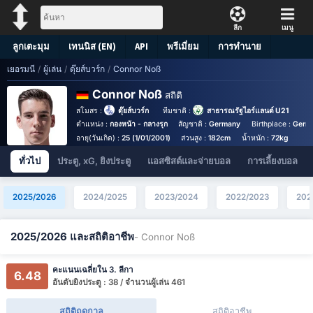
ลีก
เมนู
ลูกเตะมุม
เทนนิส (EN)
API
พรีเมี่ยม
การทำนาย
เยอรมนี
/
ผู้เล่น
/
ดุ๊ยส์บวร์ก
/
Connor Noß
Connor Noß
สถิติ
สโมสร :
ดุ๊ยส์บวร์ก
ทีมชาติ :
สาธารณรัฐไอร์แลนด์ U21
ตำแหน่ง :
กองหน้า - กลางรุก
สัญชาติ :
Germany
Birthplace :
Germ
อายุ(วันเกิด) :
25 (1/01/2001)
ส่วนสูง :
182cm
น้ำหนัก :
72kg
ทั่วไป
ประตู, xG, ยิงประตู
แอสซิสต์และจ่ายบอล
การเลี้ยงบอล
2025/2026
2024/2025
2023/2024
2022/2023
202
2025/2026 และสถิติอาชีพ
- Connor Noß
คะแนนเฉลี่ยใน 3. ลีกา
6.48
อันดับยิงประตู : 38 / จำนวนผู้เล่น 461
สถิติฤดูกาล
สถิติอาชีพ