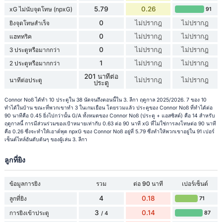
5.79
0.26
xG ไม่นับจุดโทษ (npxG)
91
0
ไม่ปรากฎ
ไม่ปรากฎ
ยิงจุดโทษสำเร็จ
0
ไม่ปรากฎ
ไม่ปรากฎ
แฮททริค
0
ไม่ปรากฎ
ไม่ปรากฎ
3 ประตูหรือมากกว่า
1
ไม่ปรากฎ
ไม่ปรากฎ
2 ประตูหรือมากกว่า
201 นาทีต่อ
ไม่ปรากฎ
ไม่ปรากฎ
นาทีต่อประตู
ประตู
Connor Noß ได้ทำ 10 ประตูใน 38 นัดจนถึงตอนนี้ใน 3. ลีกา ฤดูกาล 2025/2026. 7 ของ 10
ทำได้ในบ้าน ขณะที่พวกเขาทำ 3 ในเกมเยือน โดยรวมแล้ว ประตูของ Connor Noß ที่ทำได้ต่อ
90 นาทีคือ 0.45 ยิ่งไปกว่านั้น G/A ทั้งหมดของ Connor Noß (ประตู + แอสซิสต์) คือ 14 สำหรับ
ฤดูกาลนี้ การมีส่วนร่วมของเป้าหมายเท่ากับ 0.63 ต่อ 90 นาที xG ที่ไม่ใช่การลงโทษต่อ 90 นาที
คือ 0.26 ซึ่งจะทำให้เอาต์พุต npxG ของ Connor Noß อยู่ที่ 5.79 ซึ่งทำให้พวกเขาอยู่ใน 91 เปอร์
เซ็นต์ไทล์อันดับต้นๆ ของผู้เล่น 3. ลีกา
ลูกที่ยิง
ข้อมูลการยิง
รวม
ต่อ 90 นาที
เปอร์เซ็นต์
4
0.18
ลูกที่ยิง
71
3
0.14
การยิงเข้าประตู
87
/ 4