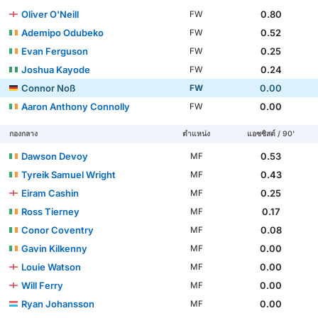
Oliver O'Neill
0.80
FW
Ademipo Odubeko
0.52
FW
Evan Ferguson
0.25
FW
Joshua Kayode
0.24
FW
Connor Noß
0.00
FW
Aaron Anthony Connolly
0.00
FW
กองกลาง
ตำแหน่ง
แอซซิสต์ / 90'
Dawson Devoy
0.53
MF
Tyreik Samuel Wright
0.43
MF
Eiram Cashin
0.25
MF
Ross Tierney
0.17
MF
Conor Coventry
0.08
MF
Gavin Kilkenny
0.00
MF
Louie Watson
0.00
MF
Will Ferry
0.00
MF
Ryan Johansson
0.00
MF