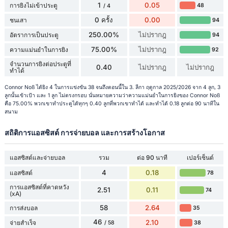
1
0.05
การยิงไม่เข้าประตู
48
/ 4
0 ครั้ง
0.00
ชนเสา
94
250.00%
ไม่ปรากฎ
อัตราการเป็นประตู
94
75.00%
ไม่ปรากฎ
ความแม่นยำในการยิง
92
จำนวนการยิงต่อประตูที่
0.40
ไม่ปรากฎ
ไม่ปรากฎ
ทำได้
Connor Noß ได้ยิง 4 ในการแข่งขัน 38 จนถึงตอนนี้ใน 3. ลีกา ฤดูกาล 2025/2026 จาก 4 ลูก, 3
ลูกนั้นเข้าเป้า และ 1 ลูก ไม่ตรงกรอบ นั่นหมายความว่าความแม่นยำในการยิงของ Connor Noß
คือ 75.00% พวกเขาทำประตูได้ทุกๆ 0.40 ลูกที่พวกเขาทำได้ และทำได้ 0.18 ลูกต่อ 90 นาทีใน
สนาม
สถิติการแอสซิสต์ การจ่ายบอล และการสร้างโอกาส
แอสซิสต์และจ่ายบอล
รวม
ต่อ 90 นาที
เปอร์เซ็นต์
4
0.18
แอสซิสต์
78
การแอสซิสต์ที่คาดหวัง
2.51
0.11
74
(xA)
58
2.64
การส่งบอล
35
46
2.10
จ่ายสำเร็จ
38
/ 58