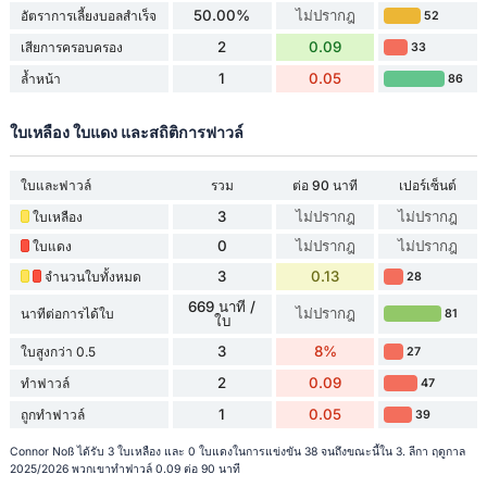
50.00%
ไม่ปรากฎ
อัตราการเลี้ยงบอลสำเร็จ
52
2
0.09
เสียการครอบครอง
33
1
0.05
ล้ำหน้า
86
ใบเหลือง ใบแดง และสถิติการฟาวล์
ใบและฟาวล์
รวม
ต่อ 90 นาที
เปอร์เซ็นต์
3
ไม่ปรากฎ
ไม่ปรากฎ
ใบเหลือง
0
ไม่ปรากฎ
ไม่ปรากฎ
ใบแดง
3
0.13
จำนวนใบทั้งหมด
28
669 นาที /
ไม่ปรากฎ
นาทีต่อการได้ใบ
81
ใบ
3
8%
ใบสูงกว่า 0.5
27
2
0.09
ทำฟาวล์
47
1
0.05
ถูกทำฟาวล์
39
Connor Noß ได้รับ 3 ใบเหลือง และ 0 ใบแดงในการแข่งขัน 38 จนถึงขณะนี้ใน 3. ลีกา ฤดูกาล
2025/2026 พวกเขาทำฟาวล์ 0.09 ต่อ 90 นาที