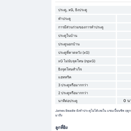
ประตู, xG, ยิงประตู
ทำประตู
การมีส่วนร่วมของการทำประตู
ประตูในบ้าน
ประตูนอกบ้าน
ประตูที่คาดหวัง (xG)
xG ไม่นับจุดโทษ (npxG)
ยิงจุดโทษสำเร็จ
แฮททริค
3 ประตูหรือมากกว่า
2 ประตูหรือมากกว่า
0 นา
นาทีต่อประตู
James Beadle ยังทำประตูไม่ได้เลยใน แชมเปี้ยนชิพ ฤด
มาถึง
ลูกที่ยิง