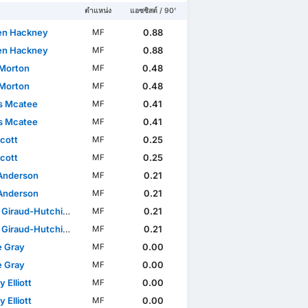
ตำแหน่ง
แอซซิสต์ / 90'
en Hackney
0.88
MF
en Hackney
0.88
MF
 Morton
0.48
MF
 Morton
0.48
MF
s Mcatee
0.41
MF
s Mcatee
0.41
MF
Scott
0.25
MF
Scott
0.25
MF
 Anderson
0.21
MF
 Anderson
0.21
MF
Giraud-Hutchinson
0.21
MF
Giraud-Hutchinson
0.21
MF
e Gray
0.00
MF
e Gray
0.00
MF
 Elliott
0.00
MF
 Elliott
0.00
MF