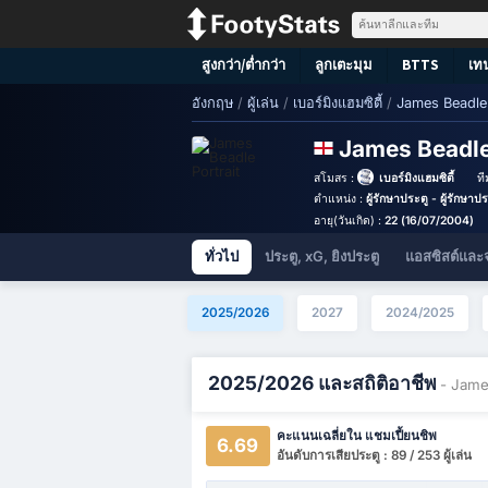
สูงกว่า/ต่ำกว่า
ลูกเตะมุม
BTTS
เท
อังกฤษ
/
ผู้เล่น
/
เบอร์มิงแฮมซิตี้
/
James Beadle
James Beadl
สโมสร :
เบอร์มิงแฮมซิตี้
ที
ตำแหน่ง :
ผู้รักษาประตู - ผู้รักษาป
อายุ(วันเกิด) :
22 (16/07/2004)
ทั่วไป
ประตู, xG, ยิงประตู
แอสซิสต์และ
2025/2026
2027
2024/2025
2025/2026 และสถิติอาชีพ
- Jame
คะแนนเฉลี่ยใน แชมเปี้ยนชิพ
6.69
อันดับการเสียประตู : 89 / 253 ผู้เล่น