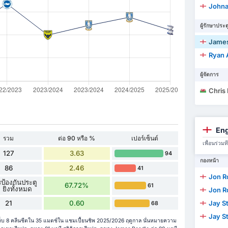
Johna
ผู้รักษาประต
James
Ryan 
ผู้จัดการ
Chris
Eng
รวม
ต่อ 90 หรือ %
เปอร์เซ็นต์
เพื่อนร่ว
127
3.63
94
กองหน้า
86
2.46
41
Jon 
ป้องกันประตู
67.72%
61
 ยิงทั้งหมด
Jon 
21
0.60
Jay St
68
Jay St
ก็บ 8 คลีนชีตใน 35 แมตช์ใน แชมเปี้ยนชิพ 2025/2026 ฤดูกาล นั่นหมายความ