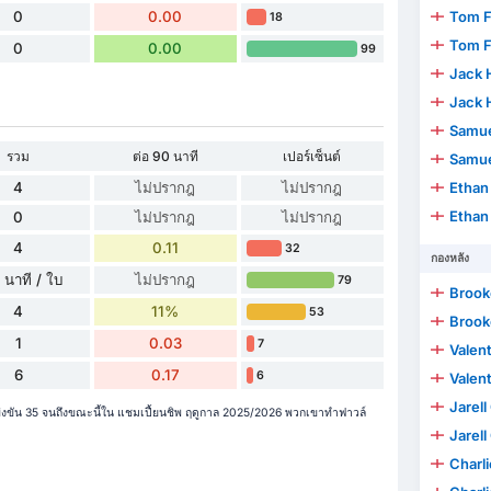
0
0.00
Tom F
18
Tom F
0
0.00
99
Jack 
Jack 
Samuel
รวม
ต่อ 90 นาที
เปอร์เซ็นต์
Samuel
4
ไม่ปรากฎ
ไม่ปรากฎ
Ethan C
Ethan C
0
ไม่ปรากฎ
ไม่ปรากฎ
4
0.11
32
กองหลัง
 นาที / ใบ
ไม่ปรากฎ
79
Brook
4
11%
53
Brook
1
0.03
7
Valen
6
0.17
6
Valen
Jarel
งขัน 35 จนถึงขณะนี้ใน แชมเปี้ยนชิพ ฤดูกาล 2025/2026 พวกเขาทำฟาวล์
Jarel
Charl