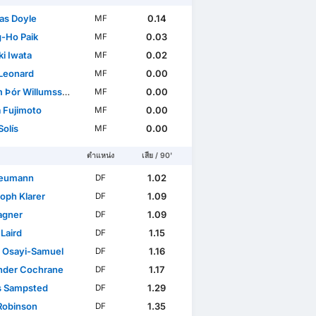
s Doyle
0.14
MF
-Ho Paik
0.03
MF
i Iwata
0.02
MF
Leonard
0.00
MF
 Þór Willumsson
0.00
MF
 Fujimoto
0.00
MF
Solís
0.00
MF
ตำแหน่ง
เสีย / 90'
Neumann
1.02
DF
toph Klarer
1.09
DF
agner
1.09
DF
Laird
1.15
DF
t Osayi-Samuel
1.16
DF
nder Cochrane
1.17
DF
s Sampsted
1.29
DF
Robinson
1.35
DF