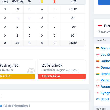
ประตู
เสียประตู
ชีท
นาที
0
39
8
4
0
3150'
0
2
0
0
0
90'
Bir
0
2
0
0
0
180'
เพื่อนร่ว
0
2
0
0
0
90'
กองหน้า
0
45
8
4
0
3510'
Marvi
Jay St
Carlo
23%
สียประตู / 90'
คลีนชีท
Demar
ุ้มใน 35 เกม
8 คงที่ไม่ให้ประตูเข้าใน 35 เกม
Ibrah
อร์เซ็นต์
45th เปอร์เซ็นต์
Patric
Augus
Kyogo
ด
Scott
Club Friendlies 1
กองกลาง