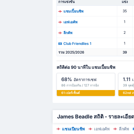
การแข่งขัน
แข่ง
35
แชมเปี้ยนชิพ
1
เอฟเอคัพ
2
ลีกคัพ
1
Club Friendlies 1
รวม 2025/2026
39
สถิติต่อ 90 นาทีใน แชมเปี้ยนชิพ
68%
1.11
อัตราการเซฟ
เ
86 การป้องกัน / 127 การยิง
39 จุดต
61 เปอร์เซ็นต์
62nd เป
James Beadle สถิติ - รายละเอีย
แชมเปี้ยนชิพ
เอฟเอคัพ
ลีกคัพ