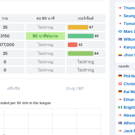
Thoma
Seung
รวม
ต่อ 90 นาที
เปอร์เซ็นต์
Tomok
35
ไม่ปรากฎ
67
Marc 
3150
90 นาทีต่อเกม
85
Willum
377,000
ไม่ปรากฎ
32
Kanya
35
ไม่ปรากฎ
84
Jhon 
0
ไม่ปรากฎ
ไม่ปรากฎ
กองหลัง
0
ไม่ปรากฎ
ไม่ปรากฎ
Phil 
Chris
คลีนชีท
ประตู / 90'
Kai W
Ethan 
Brigh
Alexa
Alfon
Jack 