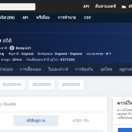
API
ค้นหาแมตช์
สถ
นนิส (EN)
API
พรีเมี่ยม
การทำนาย
CSV
e
สถิติ
มชาติ :
อังกฤษ U21
ระตู
สัญชาติ :
England
Birthplace :
England - England
หมายเลขชุด :
#-1
ส่วนสูง :
201cm
เงินเดือนประจำปี (ยูโร) :
€377,000
จ่ายบอล
การเลี้ยงบอล
ใบและฟาวล์
การป้องกัน
จุดโทษ
ฤดูกาลท
2023/2024
2022/2023
2021/2022
ดาวน์โ
s Beadle
ดาวน์โหลดข
season สำ
เฉลี่ยของฤ
สถิติฤดูกาล
สถิติอาชีพ