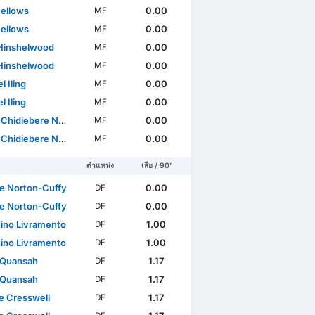
ellows
0.00
MF
ellows
0.00
MF
Hinshelwood
0.00
MF
Hinshelwood
0.00
MF
 Iling
0.00
MF
 Iling
0.00
MF
hidiebere Nwaneri
0.00
MF
hidiebere Nwaneri
0.00
MF
ตำแหน่ง
เสีย / 90'
e Norton-Cuffy
0.00
DF
e Norton-Cuffy
0.00
DF
tino Livramento
1.00
DF
tino Livramento
1.00
DF
l Quansah
1.17
DF
l Quansah
1.17
DF
ie Cresswell
1.17
DF