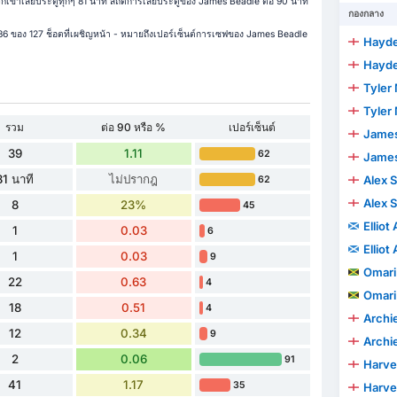
พวกเขาเสียประตูทุกๆ 81 นาที สถิติการเสียประตูของ James Beadle ต่อ 90 นาที
กองกลาง
86 ของ 127 ช็อตที่เผชิญหน้า - หมายถึงเปอร์เซ็นต์การเซฟของ James Beadle
Hayd
Hayd
Tyler
Tyler
รวม
ต่อ 90 หรือ %
เปอร์เซ็นต์
Jame
39
1.11
62
Jame
81 นาที
ไม่ปรากฎ
Alex 
62
Alex 
8
23%
45
Elliot
1
0.03
6
Elliot
1
0.03
9
Omari 
22
0.63
4
Omari 
18
0.51
4
Archi
12
0.34
9
Archi
2
0.06
91
Harvey
41
1.17
35
Harvey