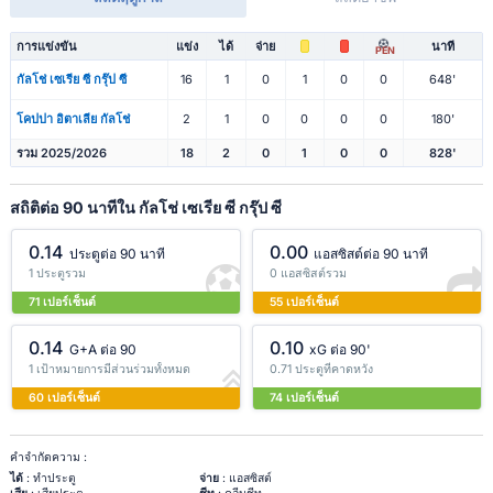
การแข่งขัน
แข่ง
ได้
จ่าย
นาที
PEN
กัลโช่ เซเรีย ซี กรุ๊ป ซี
16
1
0
1
0
0
648'
โคปปา อิตาเลีย กัลโช่
2
1
0
0
0
0
180'
รวม 2025/2026
18
2
0
1
0
0
828'
สถิติต่อ 90 นาทีใน กัลโช่ เซเรีย ซี กรุ๊ป ซี
0.14
0.00
ประตูต่อ 90 นาที
แอสซิสต์ต่อ 90 นาที
1 ประตูรวม
0 แอสซิสต์รวม
71 เปอร์เซ็นต์
55 เปอร์เซ็นต์
0.14
0.10
G+A ต่อ 90
xG ต่อ 90'
1 เป้าหมายการมีส่วนร่วมทั้งหมด
0.71 ประตูที่คาดหวัง
60 เปอร์เซ็นต์
74 เปอร์เซ็นต์
คำจำกัดความ :
ได้
: ทำประตู
จ่าย
: แอสซิสต์