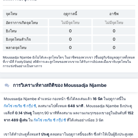
จุดโทษ
ฤดูกาลนี้
อาชีพ
อัตราการเกิดจุดโทษ
ไม่มีจุดโทษ
ไม่มีจุดโทษ
0
0
ยิงโทษ
0
0
ยิงจุดโทษสำเร็จ
0
0
พลาดจุดโทษ
Moussadja Njambe ยังไม่ได้เตะลูกโทษใดๆ ในอาชีพของพวกเขา (ขึ้นอยู่กับข้อมูลฤดูกาลทั้งหมด
ที่เรามีที่ FootyStats) สถิติการเตะลูกโทษของพวกเขาจะได้รับการอัปเดตเมื่อเขาจับจุดโทษใน
การแข่งขันอย่างเป็นทางการ
การวิเคราะห์ทางสถิติของ Moussadja Njambe
Moussadja Njambe ตำแหน่ง กองหน้า ซึ่งได้ลงเล่นแล้ว
16 นัด
ในฤดูกาลนี้ใน
กัลโช่ เซเรีย ซี กรุ๊ป ซี
, ลงสนามไปทั้งหมด
648 นาที
. Moussadja Njambe ยิงประตู
เฉลี่ยที่
0.14 ประตู
ในทุกๆ 90 นาทีที่ลงสนาม ผลงานเกมรุกของเขาอยู่ในอันดับที่
152
จาก 489 ผู้เล่น
ใน
กัลโช่ เซเรีย ซี กรุ๊ป ซี
ที่ได้เล่นอย่างน้อย 3 นัด
เขาได้ทำประตูทั้งหมด
1 ประตู
ตลอดมาในฤดูกาลนี้ของลีก ซึ่งทำให้เป็นผู้ยิงประสูงสุด