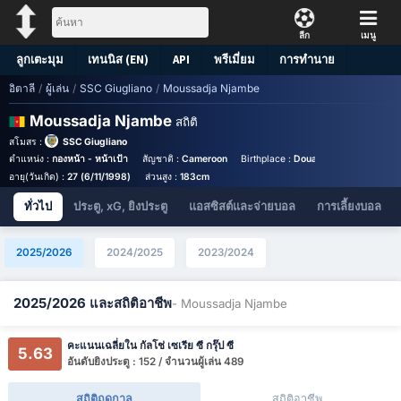
ลีก
เมนู
ลูกเตะมุม
เทนนิส (EN)
API
พรีเมี่ยม
การทำนาย
อิตาลี
/
ผู้เล่น
/
SSC Giugliano
/
Moussadja Njambe
Moussadja Njambe
สถิติ
สโมสร :
SSC Giugliano
ตำแหน่ง :
กองหน้า - หน้าเป้า
สัญชาติ :
Cameroon
Birthplace :
Douala - Cameroon
ห
อายุ(วันเกิด) :
27 (6/11/1998)
ส่วนสูง :
183cm
ทั่วไป
ประตู, xG, ยิงประตู
แอสซิสต์และจ่ายบอล
การเลี้ยงบอล
2025/2026
2024/2025
2023/2024
2025/2026 และสถิติอาชีพ
- Moussadja Njambe
คะแนนเฉลี่ยใน กัลโช่ เซเรีย ซี กรุ๊ป ซี
5.63
อันดับยิงประตู : 152 / จำนวนผู้เล่น 489
สถิติฤดูกาล
สถิติอาชีพ