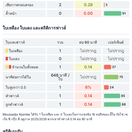
2
0.29
เสียการครอบครอง
3
0
0.00
ล้ำหน้า
91
ใบเหลือง ใบแดง และสถิติการฟาวล์
ใบและฟาวล์
รวม
ต่อ 90 นาที
เปอร์เซ็นต์
1
ไม่ปรากฎ
ไม่ปรากฎ
ใบเหลือง
0
ไม่ปรากฎ
ไม่ปรากฎ
ใบแดง
1
0.14
จำนวนใบทั้งหมด
37
648 นาที /
ไม่ปรากฎ
นาทีต่อการได้ใบ
75
ใบ
1
6%
ใบสูงกว่า 0.5
24
1
0.14
ทำฟาวล์
85
1
0.14
ถูกทำฟาวล์
88
Moussadja Njambe ได้รับ 1 ใบเหลือง และ 0 ใบแดงในการแข่งขัน 16 จนถึงขณะนี้ใน กัลโช่ เซ
เรีย ซี กรุ๊ป ซี ฤดูกาล 2025/2026 พวกเขาทำฟาวล์ 0.14 ต่อ 90 นาที
สถิติเกมรับ