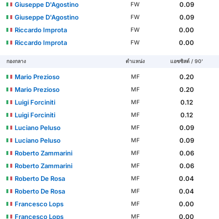
Giuseppe D'Agostino
0.09
FW
Giuseppe D'Agostino
0.09
FW
Riccardo Improta
0.00
FW
Riccardo Improta
0.00
FW
กองกลาง
ตำแหน่ง
แอซซิสต์ / 90'
Mario Prezioso
0.20
MF
Mario Prezioso
0.20
MF
Luigi Forciniti
0.12
MF
Luigi Forciniti
0.12
MF
Luciano Peluso
0.09
MF
Luciano Peluso
0.09
MF
Roberto Zammarini
0.06
MF
Roberto Zammarini
0.06
MF
Roberto De Rosa
0.04
MF
Roberto De Rosa
0.04
MF
Francesco Lops
0.00
MF
Francesco Lops
0.00
MF