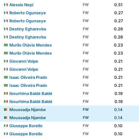
Alessio Nepi
0.51
FW
Roberto Ogunseye
0.27
FW
Roberto Ogunseye
0.27
FW
Destiny Egharevba
0.26
FW
Destiny Egharevba
0.26
FW
Murilo Otávio Mendes
0.23
FW
Murilo Otávio Mendes
0.23
FW
Giovanni Volpe
0.21
FW
Giovanni Volpe
0.21
FW
Isaac Oliveira Prado
0.21
FW
Isaac Oliveira Prado
0.21
FW
Ibourhima Baldé Baldé
0.19
FW
Ibourhima Baldé Baldé
0.19
FW
Moussadja Njambe
0.14
FW
Moussadja Njambe
0.14
FW
Giuseppe Borello
0.10
FW
Giuseppe Borello
0.10
FW