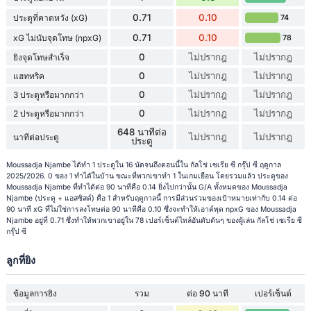
0.71
0.10
ประตูที่คาดหวัง (xG)
74
0.71
0.10
xG ไม่นับจุดโทษ (npxG)
78
0
ไม่ปรากฎ
ไม่ปรากฎ
ยิงจุดโทษสำเร็จ
0
ไม่ปรากฎ
ไม่ปรากฎ
แฮททริค
0
ไม่ปรากฎ
ไม่ปรากฎ
3 ประตูหรือมากกว่า
0
ไม่ปรากฎ
ไม่ปรากฎ
2 ประตูหรือมากกว่า
648 นาทีต่อ
ไม่ปรากฎ
ไม่ปรากฎ
นาทีต่อประตู
ประตู
Moussadja Njambe ได้ทำ 1 ประตูใน 16 นัดจนถึงตอนนี้ใน กัลโช่ เซเรีย ซี กรุ๊ป ซี ฤดูกาล
2025/2026. 0 ของ 1 ทำได้ในบ้าน ขณะที่พวกเขาทำ 1 ในเกมเยือน โดยรวมแล้ว ประตูของ
Moussadja Njambe ที่ทำได้ต่อ 90 นาทีคือ 0.14 ยิ่งไปกว่านั้น G/A ทั้งหมดของ Moussadja
Njambe (ประตู + แอสซิสต์) คือ 1 สำหรับฤดูกาลนี้ การมีส่วนร่วมของเป้าหมายเท่ากับ 0.14 ต่อ
90 นาที xG ที่ไม่ใช่การลงโทษต่อ 90 นาทีคือ 0.10 ซึ่งจะทำให้เอาต์พุต npxG ของ Moussadja
Njambe อยู่ที่ 0.71 ซึ่งทำให้พวกเขาอยู่ใน 78 เปอร์เซ็นต์ไทล์อันดับต้นๆ ของผู้เล่น กัลโช่ เซเรีย ซี
กรุ๊ป ซี
ลูกที่ยิง
ข้อมูลการยิง
รวม
ต่อ 90 นาที
เปอร์เซ็นต์