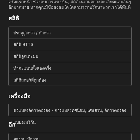
ครึ่งแรกหรือ ช่วงจบการแข่งขัน, สถิติในเกมอย่างละเอียดและอื่นๆ
อีกมากมาย หากคุณมีข้อสงสัยใดใดสามารถปรึกษาพวกเราได้ทันที
สถิติ
ประตูสูงกว่า / ต่ำกว่า
สถิติ BTTS
สถิติลูกเตะมุม
ทำคะแนนทั้งสองครึ่ง
สถิติสกอร์ที่ถูกต้อง
เครื่องมือ
ตัวแปลงอัตราต่อรอง - การแปลงทศนิยม, เศษส่วน, อัตราต่อรอง
แบบอเมริกัน
อีก
ผลงานเมื่อวาน