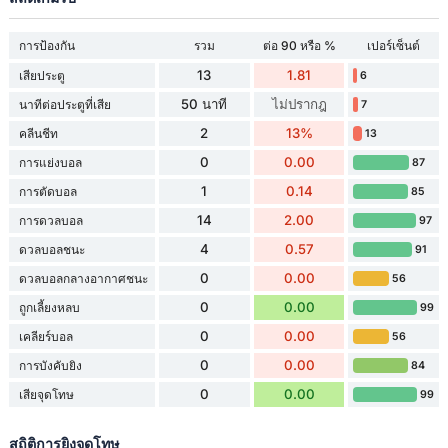
การป้องกัน
รวม
ต่อ 90 หรือ %
เปอร์เซ็นต์
13
1.81
เสียประตู
6
50 นาที
ไม่ปรากฎ
นาทีต่อประตูที่เสีย
7
2
13%
คลีนชีท
13
0
0.00
การแย่งบอล
87
1
0.14
การตัดบอล
85
14
2.00
การดวลบอล
97
4
0.57
ดวลบอลชนะ
91
0
0.00
ดวลบอลกลางอากาศชนะ
56
0
0.00
ถูกเลี้ยงหลบ
99
0
0.00
เคลียร์บอล
56
0
0.00
การบังคับยิง
84
0
0.00
เสียจุดโทษ
99
สถิติการยิงจุดโทษ