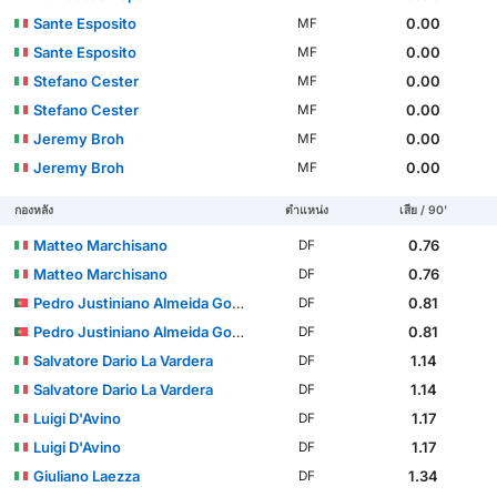
Sante Esposito
0.00
MF
Sante Esposito
0.00
MF
Stefano Cester
0.00
MF
Stefano Cester
0.00
MF
Jeremy Broh
0.00
MF
Jeremy Broh
0.00
MF
กองหลัง
ตำแหน่ง
เสีย / 90'
Matteo Marchisano
0.76
DF
Matteo Marchisano
0.76
DF
Pedro Justiniano Almeida Gomes
0.81
DF
Pedro Justiniano Almeida Gomes
0.81
DF
Salvatore Dario La Vardera
1.14
DF
Salvatore Dario La Vardera
1.14
DF
Luigi D'Avino
1.17
DF
Luigi D'Avino
1.17
DF
Giuliano Laezza
1.34
DF