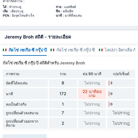
คำจำกัดความ :
ได้
: ทำประตู
จ่าย
: แอสซิสต์
เสีย
: เสียประตู
ชีท
: คลีนชีท
PEN
: ยิงจุดโทษสำเร็จ
นาที
: นาทีที่ลงเล่น
Jeremy Broh สถิติ - รายละเอียด
กัลโช่ เซเรีย ซี กรุ๊ป บี
กัลโช่ เซเรีย ซี กรุ๊ป ซี
โคปปา อิตาเลีย กัล
กัลโช่ เซเรีย ซี กรุ๊ป บี สถิติสำหรับ Jeremy Broh
ภาพรวม
รวม
ต่อ 90 นาที
เปอร์เซ็นต์
8
นัดที่ได้ลงเล่น
ไม่ปรากฎ
3
22 นาทีต่อ
172
นาที
0
เกม
1
ลงเป็นตัวจริง
ไม่ปรากฎ
0
7
ไม่ปรากฎ
ถูกเปลี่ยนตัวลงสนาม
ไม่ปรากฎ
ถูกเปลี่ยนตัวออกจาก
2
ไม่ปรากฎ
ไม่ปรากฎ
สนาม