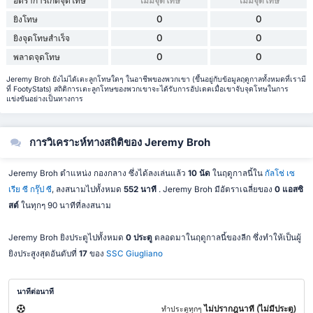
อัตราการเกิดจุดโทษ
ไม่มีจุดโทษ
ไม่มีจุดโทษ
0
0
ยิงโทษ
0
0
ยิงจุดโทษสำเร็จ
0
0
พลาดจุดโทษ
Jeremy Broh ยังไม่ได้เตะลูกโทษใดๆ ในอาชีพของพวกเขา (ขึ้นอยู่กับข้อมูลฤดูกาลทั้งหมดที่เรามี
ที่ FootyStats) สถิติการเตะลูกโทษของพวกเขาจะได้รับการอัปเดตเมื่อเขาจับจุดโทษในการ
แข่งขันอย่างเป็นทางการ
การวิเคราะห์ทางสถิติของ Jeremy Broh
Jeremy Broh ตำแหน่ง กองกลาง ซึ่งได้ลงเล่นแล้ว
10 นัด
ในฤดูกาลนี้ใน
กัลโช่ เซ
เรีย ซี กรุ๊ป ซี
, ลงสนามไปทั้งหมด
552 นาที
. Jeremy Broh มีอัตราเฉลี่ยของ
0 แอสซิ
สต์
ในทุกๆ 90 นาทีที่ลงสนาม
Jeremy Broh ยิงประตูไปทั้งหมด
0 ประตู
ตลอดมาในฤดูกาลนี้ของลีก ซึ่งทำให้เป็นผู้
ยิงประสูงสุดอันดับที่
17
ของ
SSC Giugliano
นาทีต่อนาที
ไม่ปรากฎนาที (ไม่มีประตู)
ทำประตูทุกๆ