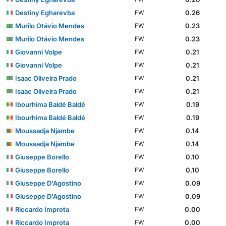
Destiny Egharevba
0.26
FW
Murilo Otávio Mendes
0.23
FW
Murilo Otávio Mendes
0.23
FW
Giovanni Volpe
0.21
FW
Giovanni Volpe
0.21
FW
Isaac Oliveira Prado
0.21
FW
Isaac Oliveira Prado
0.21
FW
Ibourhima Baldé Baldé
0.19
FW
Ibourhima Baldé Baldé
0.19
FW
Moussadja Njambe
0.14
FW
Moussadja Njambe
0.14
FW
Giuseppe Borello
0.10
FW
Giuseppe Borello
0.10
FW
Giuseppe D'Agostino
0.09
FW
Giuseppe D'Agostino
0.09
FW
Riccardo Improta
0.00
FW
Riccardo Improta
0.00
FW