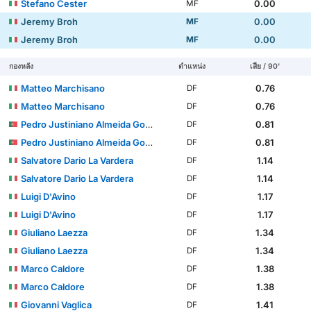
Stefano Cester
0.00
MF
Jeremy Broh
0.00
MF
Jeremy Broh
0.00
MF
กองหลัง
ตำแหน่ง
เสีย / 90'
Matteo Marchisano
0.76
DF
Matteo Marchisano
0.76
DF
Pedro Justiniano Almeida Gomes
0.81
DF
Pedro Justiniano Almeida Gomes
0.81
DF
Salvatore Dario La Vardera
1.14
DF
Salvatore Dario La Vardera
1.14
DF
Luigi D'Avino
1.17
DF
Luigi D'Avino
1.17
DF
Giuliano Laezza
1.34
DF
Giuliano Laezza
1.34
DF
Marco Caldore
1.38
DF
Marco Caldore
1.38
DF
Giovanni Vaglica
1.41
DF