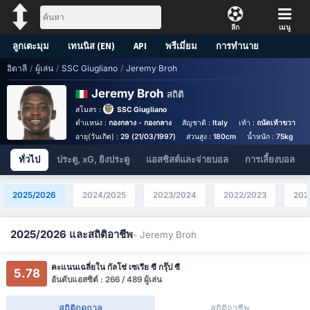
ลีก
เมนู
ลูกเตะมุม
เทนนิส (EN)
API
พรีเมี่ยม
การทำนาย
อิตาลี
/
ผู้เล่น
/
SSC Giugliano
/
Jeremy Broh
Jeremy Broh
สถิติ
สโมสร :
SSC Giugliano
ตำแหน่ง :
กองกลาง - กองกลาง
สัญชาติ :
Italy
เท้า :
ถนัดเท้าขวา
ห
อายุ(วันเกิด) :
29 (21/03/1997)
ส่วนสูง :
180cm
น้ำหนัก :
75kg
ทั่วไป
ประตู, xG, ยิงประตู
แอสซิสต์และจ่ายบอล
การเลี้ยงบอล
2025/2026
2024/2025
2023/2024
2022/2023
202
2025/2026 และสถิติอาชีพ
- Jeremy Broh
คะแนนเฉลี่ยใน กัลโช่ เซเรีย ซี กรุ๊ป ซี
5.78
อันดับแอสซิต์ : 266 / 489 ผู้เล่น
สถิติฤดูกาล
สถิติอาชีพ