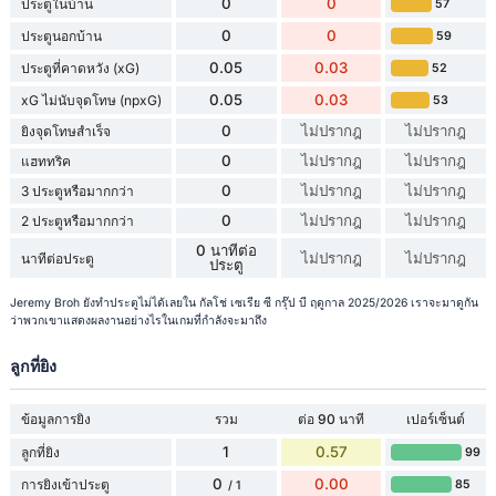
0
0
ประตูในบ้าน
57
0
0
ประตูนอกบ้าน
59
0.05
0.03
ประตูที่คาดหวัง (xG)
52
0.05
0.03
xG ไม่นับจุดโทษ (npxG)
53
0
ไม่ปรากฎ
ไม่ปรากฎ
ยิงจุดโทษสำเร็จ
0
ไม่ปรากฎ
ไม่ปรากฎ
แฮททริค
0
ไม่ปรากฎ
ไม่ปรากฎ
3 ประตูหรือมากกว่า
0
ไม่ปรากฎ
ไม่ปรากฎ
2 ประตูหรือมากกว่า
0 นาทีต่อ
ไม่ปรากฎ
ไม่ปรากฎ
นาทีต่อประตู
ประตู
Jeremy Broh ยังทำประตูไม่ได้เลยใน กัลโช่ เซเรีย ซี กรุ๊ป บี ฤดูกาล 2025/2026 เราจะมาดูกัน
ว่าพวกเขาแสดงผลงานอย่างไรในเกมที่กำลังจะมาถึง
ลูกที่ยิง
ข้อมูลการยิง
รวม
ต่อ 90 นาที
เปอร์เซ็นต์
1
0.57
ลูกที่ยิง
99
0
0.00
การยิงเข้าประตู
85
/ 1