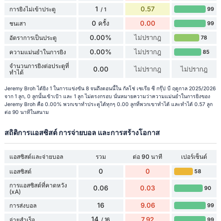
1
0.57
การยิงไม่เข้าประตู
99
/ 1
0 ครั้ง
0.00
ชนเสา
99
0.00%
ไม่ปรากฎ
อัตราการเป็นประตู
78
0.00%
ไม่ปรากฎ
ความแม่นยำในการยิง
85
จำนวนการยิงต่อประตูที่
0.00
ไม่ปรากฎ
ไม่ปรากฎ
ทำได้
Jeremy Broh ได้ยิง 1 ในการแข่งขัน 8 จนถึงตอนนี้ใน กัลโช่ เซเรีย ซี กรุ๊ป บี ฤดูกาล 2025/2026
จาก 1 ลูก, 0 ลูกนั้นเข้าเป้า และ 1 ลูก ไม่ตรงกรอบ นั่นหมายความว่าความแม่นยำในการยิงของ
Jeremy Broh คือ 0.00% พวกเขาทำประตูได้ทุกๆ 0.00 ลูกที่พวกเขาทำได้ และทำได้ 0.57 ลูก
ต่อ 90 นาทีในสนาม
สถิติการแอสซิสต์ การจ่ายบอล และการสร้างโอกาส
แอสซิสต์และจ่ายบอล
รวม
ต่อ 90 นาที
เปอร์เซ็นต์
0
0
แอสซิสต์
58
การแอสซิสต์ที่คาดหวัง
0.06
0.03
90
(xA)
16
9.06
การส่งบอล
99
14
7.92
จ่ายสำเร็จ
99
/ 16