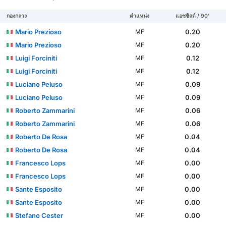
กองกลาง
ตำแหน่ง
แอซซิสต์ / 90'
Mario Prezioso
0.20
MF
Mario Prezioso
0.20
MF
Luigi Forciniti
0.12
MF
Luigi Forciniti
0.12
MF
Luciano Peluso
0.09
MF
Luciano Peluso
0.09
MF
Roberto Zammarini
0.06
MF
Roberto Zammarini
0.06
MF
Roberto De Rosa
0.04
MF
Roberto De Rosa
0.04
MF
Francesco Lops
0.00
MF
Francesco Lops
0.00
MF
Sante Esposito
0.00
MF
Sante Esposito
0.00
MF
Stefano Cester
0.00
MF