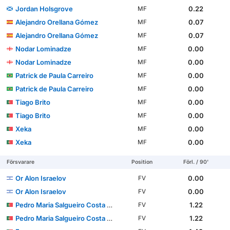
Jordan Holsgrove
0.22
MF
Alejandro Orellana Gómez
0.07
MF
Alejandro Orellana Gómez
0.07
MF
Nodar Lominadze
0.00
MF
Nodar Lominadze
0.00
MF
Patrick de Paula Carreiro
0.00
MF
Patrick de Paula Carreiro
0.00
MF
Tiago Brito
0.00
MF
Tiago Brito
0.00
MF
Xeka
0.00
MF
Xeka
0.00
MF
Försvarare
Position
Förl. / 90'
Or Alon Israelov
0.00
FV
Or Alon Israelov
0.00
FV
Pedro Maria Salgueiro Costa Pessoa Carvalho
1.22
FV
Pedro Maria Salgueiro Costa Pessoa Carvalho
1.22
FV