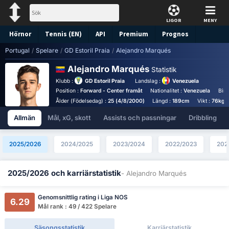
LIGOR
MENY
Hörnor
Tennis (EN)
API
Premium
Prognos
Portugal
/
Spelare
/
GD Estoril Praia
/
Alejandro Marqués
Alejandro Marqués
Statistik
Klubb :
GD Estoril Praia
Landslag :
Venezuela
Position :
Forward - Center framåt
Nationalitet :
Venezuela
Birt
Ålder (Födelsedag) :
25 (4/8/2000)
Längd :
189cm
Vikt :
76kg
Allmän
Mål, xG, skott
Assists och passningar
Dribbling
2025/2026
2024/2025
2023/2024
2022/2023
202
2025/2026 och karriärstatistik
- Alejandro Marqués
Genomsnittlig rating i Liga NOS
6.29
Mål rank : 49 / 422 Spelare
Säsongsstatistik
Karriärstatistik