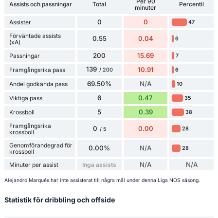
Per 90
Assists och passningar
Total
Percentil
minuter
0
0
Assister
47
Förväntade assists
0.55
0.04
6
(xA)
200
15.69
Passningar
7
139
10.91
Framgångsrika pass
6
/ 200
69.50%
N/A
Andel godkända pass
10
6
0.47
Viktiga pass
35
5
0.39
Krossboll
38
Framgångsrika
0
0.00
28
/ 5
krossboll
Genomförandegrad för
0.00%
N/A
28
krossboll
N/A
N/A
Minuter per assist
Inga assists
Alejandro Marqués har inte assisterat till några mål under denna Liga NOS säsong.
Statistik för dribbling och offside