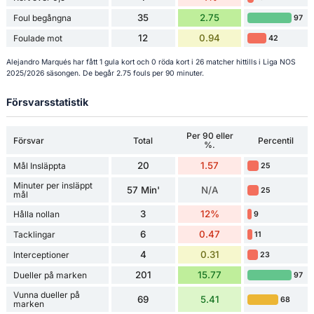
35
2.75
Foul begångna
97
12
0.94
Foulade mot
42
Alejandro Marqués har fått 1 gula kort och 0 röda kort i 26 matcher hittills i Liga NOS
2025/2026 säsongen. De begår 2.75 fouls per 90 minuter.
Försvarsstatistik
Per 90 eller
Försvar
Total
Percentil
%.
20
1.57
Mål Insläppta
25
Minuter per insläppt
57 Min'
N/A
25
mål
3
12%
Hålla nollan
9
6
0.47
Tacklingar
11
4
0.31
Interceptioner
23
201
15.77
Dueller på marken
97
Vunna dueller på
69
5.41
68
marken