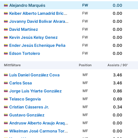
Alejandro Marqués
0.00
FW
Keiber Alberto Lamadrid Briceño
0.00
FW
Jovanny David Bolívar Alvarado
0.00
FW
David Martínez
0.00
FW
Kevin Jesús Kelsy Genez
0.00
FW
Ender Jesús Echenique Peña
0.00
FW
Edson Tortolero
0.00
FW
Mittfältare
Position
Assists / 90'
Luis Daniel González Cova
3.46
MF
Carlos Sosa
3.46
MF
Jorge Luis Yriarte González
0.86
MF
Telasco Segovia
0.69
MF
Cristian Cásseres Jr.
0.34
MF
Gustavo González
0.00
MF
Andrusw Alberto Araujo Araque
0.00
MF
Wikelman José Carmona Torres
0.00
MF