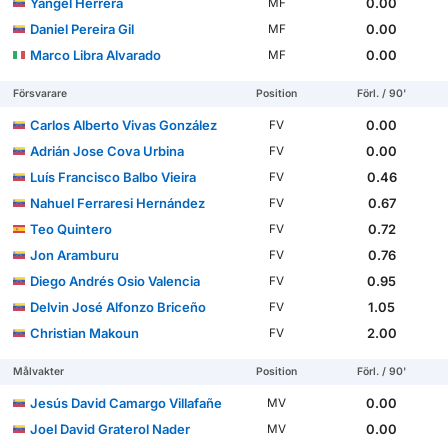
Yangel Herrera
0.00
MF
Daniel Pereira Gil
0.00
MF
Marco Libra Alvarado
0.00
MF
Försvarare
Position
Förl. / 90'
Carlos Alberto Vivas González
0.00
FV
Adrián Jose Cova Urbina
0.00
FV
Luís Francisco Balbo Vieira
0.46
FV
Nahuel Ferraresi Hernández
0.67
FV
Teo Quintero
0.72
FV
Jon Aramburu
0.76
FV
Diego Andrés Osio Valencia
0.95
FV
Delvin José Alfonzo Briceño
1.05
FV
Christian Makoun
2.00
FV
Målvakter
Position
Förl. / 90'
Jesús David Camargo Villafañe
0.00
MV
Joel David Graterol Nader
0.00
MV