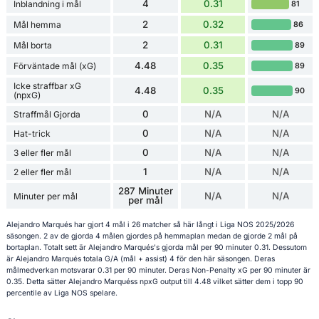
4
0.31
Inblandning i mål
81
2
0.32
Mål hemma
86
2
0.31
Mål borta
89
4.48
0.35
Förväntade mål (xG)
89
Icke straffbar xG
4.48
0.35
90
(npxG)
0
N/A
N/A
Straffmål Gjorda
0
N/A
N/A
Hat-trick
0
N/A
N/A
3 eller fler mål
1
N/A
N/A
2 eller fler mål
287 Minuter
N/A
N/A
Minuter per mål
per mål
Alejandro Marqués har gjort 4 mål i 26 matcher så här långt i Liga NOS 2025/2026
säsongen. 2 av de gjorda 4 målen gjordes på hemmaplan medan de gjorde 2 mål på
bortaplan. Totalt sett är Alejandro Marqués's gjorda mål per 90 minuter 0.31. Dessutom
är Alejandro Marqués totala G/A (mål + assist) 4 för den här säsongen. Deras
målmedverkan motsvarar 0.31 per 90 minuter. Deras Non-Penalty xG per 90 minuter är
0.35. Detta sätter Alejandro Marquéss npxG output till 4.48 vilket sätter dem i topp 90
percentile av Liga NOS spelare.