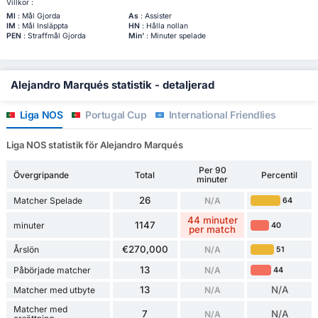
Villkor :
Ml
: Mål Gjorda
As
: Assister
IM
: Mål Insläppta
HN
: Hålla nollan
PEN
: Straffmål Gjorda
Min'
: Minuter spelade
Alejandro Marqués statistik - detaljerad
Liga NOS
Portugal Cup
International Friendlies
Liga NOS statistik för Alejandro Marqués
Per 90
Övergripande
Total
Percentil
minuter
26
Matcher Spelade
N/A
64
44 minuter
1147
minuter
40
per match
€270,000
Årslön
N/A
51
13
Påbörjade matcher
N/A
44
13
N/A
Matcher med utbyte
N/A
Matcher med
7
N/A
N/A