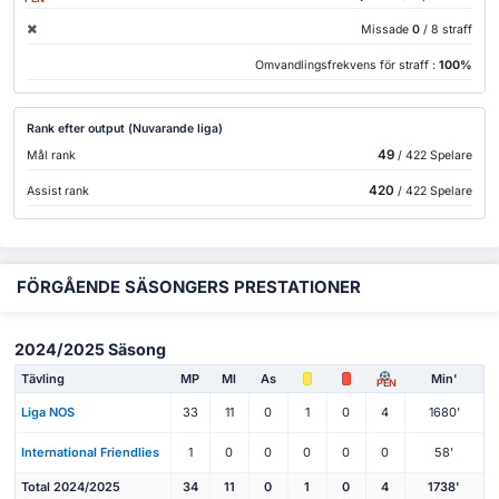
Missade
0
/ 8 straff
Omvandlingsfrekvens för straff :
100%
Rank efter output (Nuvarande liga)
49
Mål rank
/ 422 Spelare
420
Assist rank
/ 422 Spelare
FÖRGÅENDE SÄSONGERS PRESTATIONER
2024/2025 Säsong
Tävling
MP
Ml
As
Min'
PEN
Liga NOS
33
11
0
1
0
4
1680'
International Friendlies
1
0
0
0
0
0
58'
Total 2024/2025
34
11
0
1
0
4
1738'