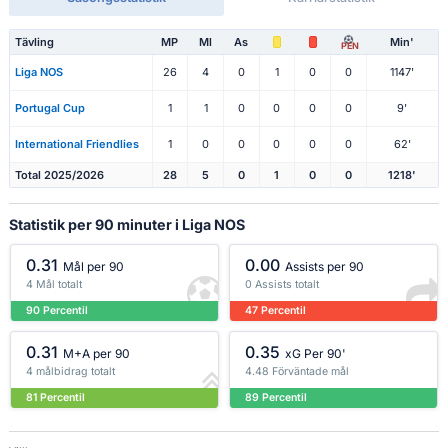
Tävling
MP
Ml
As
Min'
PEN
Liga NOS
26
4
0
1
0
0
1147'
Portugal Cup
1
1
0
0
0
0
9'
International Friendlies
1
0
0
0
0
0
62'
Total 2025/2026
28
5
0
1
0
0
1218'
Statistik per 90 minuter i Liga NOS
0.31
0.00
Mål per 90
Assists per 90
4 Mål totalt
0 Assists totalt
90 Percentil
47 Percentil
0.31
0.35
M+A per 90
xG Per 90'
4 målbidrag totalt
4.48 Förväntade mål
81 Percentil
89 Percentil