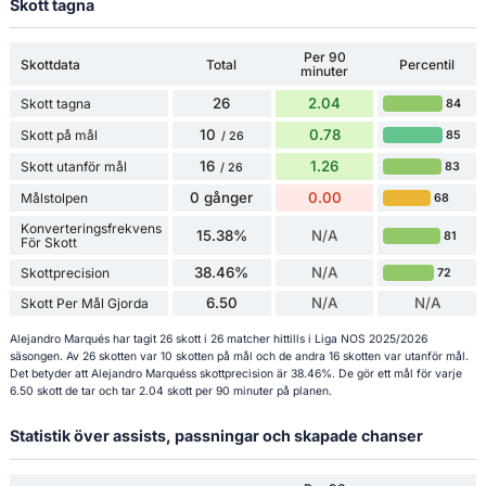
Skott tagna
Per 90
Skottdata
Total
Percentil
minuter
26
2.04
Skott tagna
84
10
0.78
Skott på mål
85
/ 26
16
1.26
Skott utanför mål
83
/ 26
0 gånger
0.00
Målstolpen
68
Konverteringsfrekvens
15.38%
N/A
81
För Skott
38.46%
N/A
Skottprecision
72
6.50
N/A
N/A
Skott Per Mål Gjorda
Alejandro Marqués har tagit 26 skott i 26 matcher hittills i Liga NOS 2025/2026
säsongen. Av 26 skotten var 10 skotten på mål och de andra 16 skotten var utanför mål.
Det betyder att Alejandro Marquéss skottprecision är 38.46%. De gör ett mål för varje
6.50 skott de tar och tar 2.04 skott per 90 minuter på planen.
Statistik över assists, passningar och skapade chanser