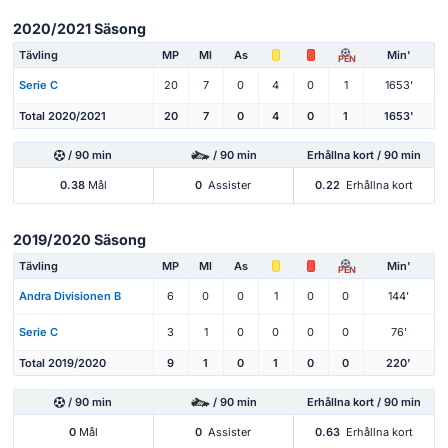
2020/2021 Säsong
Tävling
MP
Ml
As
Min'
PEN
Serie C
20
7
0
4
0
1
1653'
Total 2020/2021
20
7
0
4
0
1
1653'
/ 90 min
/ 90 min
Erhållna kort / 90 min
0.38
Mål
0
Assister
0.22
Erhållna kort
2019/2020 Säsong
Tävling
MP
Ml
As
Min'
PEN
Andra Divisionen B
6
0
0
1
0
0
144'
Serie C
3
1
0
0
0
0
76'
Total 2019/2020
9
1
0
1
0
0
220'
/ 90 min
/ 90 min
Erhållna kort / 90 min
0
Mål
0
Assister
0.63
Erhållna kort