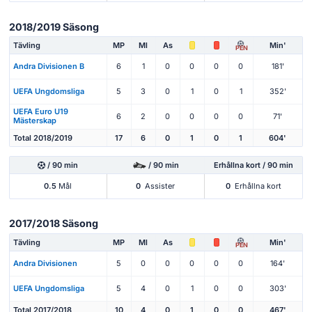
2018/2019 Säsong
Tävling
MP
Ml
As
Min'
PEN
Andra Divisionen B
6
1
0
0
0
0
181'
UEFA Ungdomsliga
5
3
0
1
0
1
352'
UEFA Euro U19
6
2
0
0
0
0
71'
Mästerskap
Total 2018/2019
17
6
0
1
0
1
604'
/ 90 min
/ 90 min
Erhållna kort / 90 min
0.5
Mål
0
Assister
0
Erhållna kort
2017/2018 Säsong
Tävling
MP
Ml
As
Min'
PEN
Andra Divisionen
5
0
0
0
0
0
164'
UEFA Ungdomsliga
5
4
0
1
0
0
303'
Total 2017/2018
10
4
0
1
0
0
467'