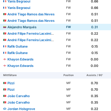
Yanis Begraoui
0.66
FW
Yanis Begraoui
0.66
FW
André Tiago Ramos das Neves
0.51
FW
André Tiago Ramos das Neves
0.51
FW
Alejandro Marqués
0.31
FW
André Filipe Ferreira Lacximicant
0.22
FW
André Filipe Ferreira Lacximicant
0.22
FW
Rafik Guitane
0.15
FW
Rafik Guitane
0.15
FW
Khayon Edwards
0.00
FW
Khayon Edwards
0.00
FW
Mittfältare
Position
Assists / 90'
Pizzi
0.70
MF
Pizzi
0.70
MF
João Carvalho
0.35
MF
João Carvalho
0.35
MF
Jordan Holsgrove
0.22
MF