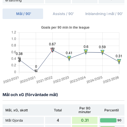
ersättning
Mål / 90'
Assists / 90'
Inblandning i mål / 90'
Mål och xG (förväntade mål)
Per 90
Mål, xG, skott
Total
Percentil
minuter
4
0.31
Mål Gjorda
90