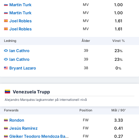
Martin Turk
1.00
MV
Martin Turk
1.00
MV
Joel Robles
1.61
MV
Joel Robles
1.61
MV
Ledning
Ålder
Vinst %
Ian Cathro
23
39
%
Ian Cathro
23
39
%
Bryant Lazaro
0
38
%
Venezuela Trupp
Alejandro Marquéss lagkamrater på internationell nivå
Forwards
Position
Mål / 90'
Rondon
3.33
FW
Jesús Ramírez
0.41
FW
Gleiker Teodoro Mendoza Barrios
0.27
FW