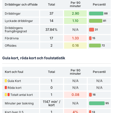
Per 90
Dribblingar och offside
Total
Percentil
minuter
37
2.90
Dribblingar
88
14
1.10
Lyckade dribblingar
81
Dribblingens
37.84%
N/A
31
framgångsgrad
17
1.33
Fördrivna
15
2
0.16
Offsides
72
Gula kort, röda kort och foulstatistik
Per 90
Kort och foul
Total
Percentil
minuter
1
N/A
N/A
Gula Kort
0
N/A
N/A
Röda kort
1
0.08
Totalt antal kort
16
1147 min' /
N/A
Minuter per bokning
95
kort
1
4%
Kort över 0,5
13