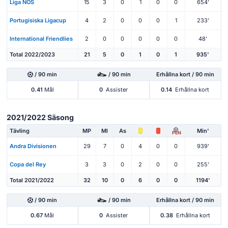
Liga NOS
15
3
0
1
0
0
654'
Portugisiska Ligacup
4
2
0
0
0
1
233'
International Friendlies
2
0
0
0
0
0
48'
Total 2022/2023
21
5
0
1
0
1
935'
/ 90 min
/ 90 min
Erhållna kort / 90 min
0.41
Mål
0
Assister
0.14
Erhållna kort
2021/2022 Säsong
Tävling
MP
Ml
As
Min'
PEN
Andra Divisionen
29
7
0
4
0
0
939'
Copa del Rey
3
3
0
2
0
0
255'
Total 2021/2022
32
10
0
6
0
0
1194'
/ 90 min
/ 90 min
Erhållna kort / 90 min
0.67
Mål
0
Assister
0.38
Erhållna kort