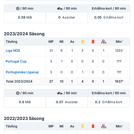
/ 90 min
/ 90 min
Erhållna kort / 90 min
0.59
Mål
0
Assister
0.05
Erhållna kort
2023/2024 Säsong
Tävling
MP
Ml
As
Min'
PEN
Liga NOS
31
9
1
3
0
1
1355'
Portugal Cup
3
1
0
0
0
0
171'
Portugisiska Ligacup
3
0
0
1
0
0
111'
Total 2023/2024
37
10
1
4
0
1
1637'
/ 90 min
/ 90 min
Erhållna kort / 90 min
0.6
Mål
0.07
Assister
0.2
Erhållna kort
2022/2023 Säsong
Tävling
MP
Ml
As
Min'
PEN