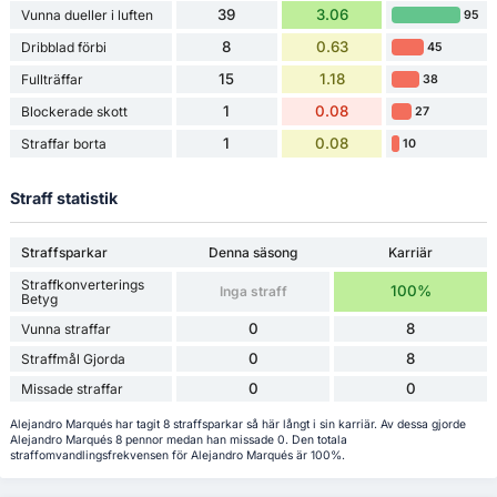
39
3.06
Vunna dueller i luften
95
8
0.63
Dribblad förbi
45
15
1.18
Fullträffar
38
1
0.08
Blockerade skott
27
1
0.08
Straffar borta
10
Straff statistik
Straffsparkar
Denna säsong
Karriär
Straffkonverterings
100%
Inga straff
Betyg
0
8
Vunna straffar
0
8
Straffmål Gjorda
0
0
Missade straffar
Alejandro Marqués har tagit 8 straffsparkar så här långt i sin karriär. Av dessa gjorde
Alejandro Marqués 8 pennor medan han missade 0. Den totala
straffomvandlingsfrekvensen för Alejandro Marqués är 100%.