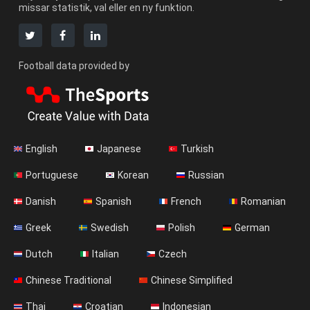
missar statistik, val eller en ny funktion.
Football data provided by
English
Japanese
Turkish
Portuguese
Korean
Russian
Danish
Spanish
French
Romanian
Greek
Swedish
Polish
German
Dutch
Italian
Czech
Chinese Traditional
Chinese Simplified
Thai
Croatian
Indonesian