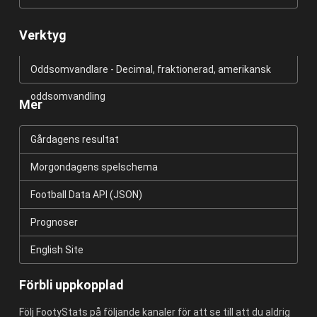
Verktyg
Oddsomvandlare - Decimal, fraktionerad, amerikansk
oddsomvandling
Mer
Gårdagens resultat
Morgondagens spelschema
Football Data API (JSON)
Prognoser
English Site
Förbli uppkopplad
Följ FootyStats på följande kanaler för att se till att du aldrig