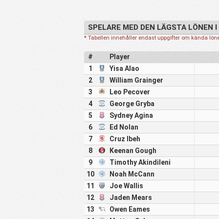
SPELARE MED DEN LÄGSTA LÖNEN I
* Tabellen innehåller endast uppgifter om kända löner
#
Player
1
Yisa Alao
2
William Grainger
3
Leo Pecover
4
George Gryba
5
Sydney Agina
6
Ed Nolan
7
Cruz Ibeh
8
Keenan Gough
9
Timothy Akindileni
10
Noah McCann
11
Joe Wallis
12
Jaden Mears
13
Owen Eames