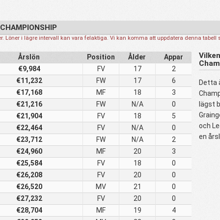
 CHAMPIONSHIP
. Löner i lägre intervall kan vara felaktiga. Vi kan komma att uppdatera denna tabell 
Vilken
Årslön
Position
Ålder
Appar
Cham
€9,984
FV
17
2
€11,232
FW
17
6
Detta 
€17,168
MF
18
3
Champi
€21,216
FW
N/A
0
lägst 
Graing
€21,904
FV
18
5
och Le
€22,464
FV
N/A
0
en års
€23,712
FW
N/A
2
€24,960
MF
20
3
€25,584
FV
18
0
€26,208
FV
20
0
€26,520
MV
21
0
€27,232
FV
20
0
€28,704
MF
19
4