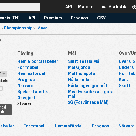
API
Matcher
Statistik
ennis (EN)
API
Premium
Prognos
CSV
d
›
Championship
›
Löner
p
Tävling
Mål
Över/U
Hem & bortatabeller
Snitt Totala Mål
Över 0.5
Formtabell
Mål Gjorda
Under 0.
Hemmafördel
Mål Insläppta
Hörntabe
27
Prognos
Hålla nollan
Kort
elade
Närvaro
Båda lagen gör mål
Skott
Spelarstatistik
Misslyckades att göra
tad
mål
Oavgjort
xG (Förväntade Mål)
Löner
erad
tik
abeller
-
Formtabell
-
Hemmafördel
-
Prognos
-
Närvaro