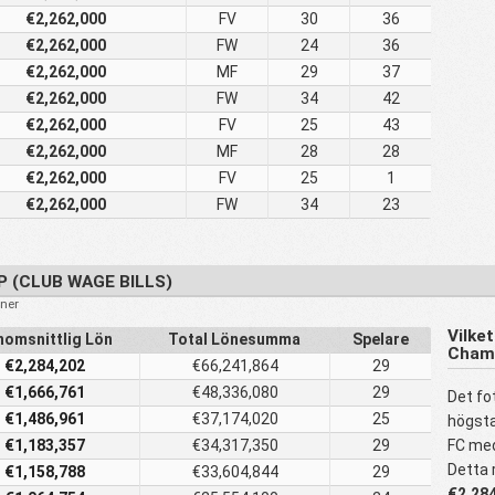
€2,262,000
FV
30
36
€2,262,000
FW
24
36
€2,262,000
MF
29
37
€2,262,000
FW
34
42
€2,262,000
FV
25
43
€2,262,000
MF
28
28
€2,262,000
FV
25
1
€2,262,000
FW
34
23
 (CLUB WAGE BILLS)
öner
Vilket
omsnittlig Lön
Total Lönesumma
Spelare
Cham
€2,284,202
€66,241,864
29
€1,666,761
€48,336,080
29
Det fo
€1,486,961
€37,174,020
25
högst
€1,183,357
€34,317,350
29
FC med
Detta 
€1,158,788
€33,604,844
29
€2,28