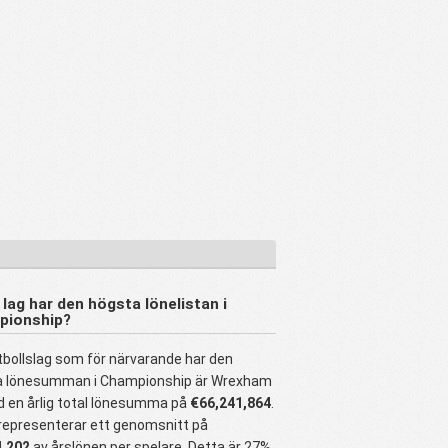
 lag har den högsta lönelistan i
pionship?
tbollslag som för närvarande har den
a lönesumman i Championship är Wrexham
 en årlig total lönesumma på
€66,241,864
.
representerar ett genomsnitt på
4,202
av årslönen per spelare. Detta är 27%