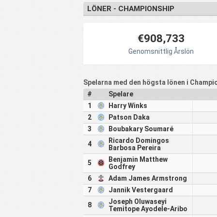
LÖNER - CHAMPIONSHIP
€908,733
Genomsnittlig Årslön
Spelarna med den högsta lönen i Champio
#
Spelare
1
Harry Winks
2
Patson Daka
3
Boubakary Soumaré
Ricardo Domingos
4
Barbosa Pereira
Benjamin Matthew
5
Godfrey
6
Adam James Armstrong
7
Jannik Vestergaard
Joseph Oluwaseyi
8
Temitope Ayodele-Aribo