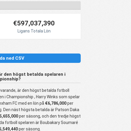
€597,037,390
Ligans Totala Lön
da ned CSV
r den högst betalda spelaren i
pionship?
rvarande, är den högst betalda fotboll
en i Championship , Harry Winks som spelar
exham FC med en lön på
€6,786,000
per
. Den näst högsta betalda är Patson Daka
5,655,000
per säsong, och den tredje högst
da fotboll spelaren är Boubakary Soumaré
5,549,440
per säsong.