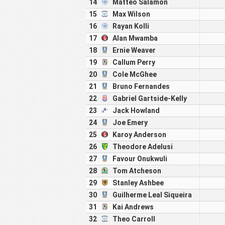
14
Matteo Salamon
15
Max Wilson
16
Rayan Kolli
17
Alan Mwamba
18
Ernie Weaver
19
Callum Perry
20
Cole McGhee
21
Bruno Fernandes
22
Gabriel Gartside-Kelly
23
Jack Howland
24
Joe Emery
25
Karoy Anderson
26
Theodore Adelusi
27
Favour Onukwuli
28
Tom Atcheson
29
Stanley Ashbee
30
Guilherme Leal Siqueira
31
Kai Andrews
32
Theo Carroll