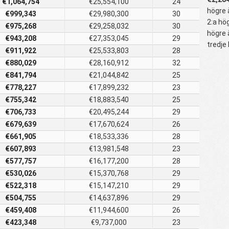
€1,064,754
€25,554,100
24
högre 
€999,343
€29,980,300
30
2:a hö
€975,268
€29,258,032
30
högre 
€943,208
€27,353,045
29
tredje
€911,922
€25,533,803
28
€880,029
€28,160,912
32
€841,794
€21,044,842
25
€778,227
€17,899,232
23
€755,342
€18,883,540
25
€706,733
€20,495,244
29
€679,639
€17,670,624
26
€661,905
€18,533,336
28
€607,893
€13,981,548
23
€577,757
€16,177,200
28
€530,026
€15,370,768
29
€522,318
€15,147,210
29
€504,755
€14,637,896
29
€459,408
€11,944,600
26
€423,348
€9,737,000
23