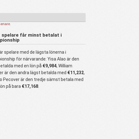
senare.
 spelare får minst betalat i
pionship
är spelare med de lägsta lönerna i
onship för närvarande: Yisa Alao är den
betalda med en lön på
€9,984
, William
er är den andra lägst betalda med
€11,232
,
o Pecover är den tredje sämst betala med
lön på bara
€17,168
.