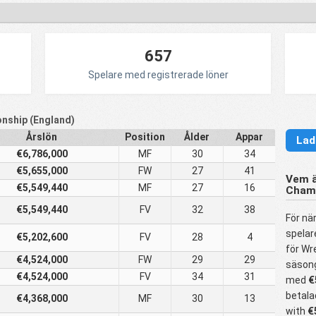
657
Spelare med registrerade löner
nship (England)
Årslön
Position
Ålder
Appar
Lad
€6,786,000
MF
30
34
€5,655,000
FW
27
41
Vem ä
€5,549,440
MF
27
16
Cham
€5,549,440
FV
32
38
För nä
spelar
€5,202,600
FV
28
4
för Wr
€4,524,000
FW
29
29
säsong
€4,524,000
FV
34
31
med
€
betala
€4,368,000
MF
30
13
with
€