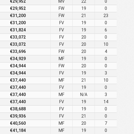
€29,952
MV
22
0
€29,952
FW
19
0
€31,200
FW
21
23
€31,200
FV
19
0
€31,824
FV
19
6
€33,072
FV
20
0
€33,072
FV
20
10
€33,696
FW
20
4
€34,929
MF
19
0
€34,944
FW
20
0
€34,944
FV
19
3
€37,440
MF
21
10
€37,440
FV
19
0
€37,440
MF
N/A
3
€37,440
FV
19
14
€38,688
FV
19
0
€39,936
FV
21
0
€40,560
MF
20
7
€41,184
MF
19
0