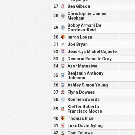
27
Ben Gibson
Christopher James
28
Mepham
Bobby Armani De
29
Cordova-Reid
30
Imran Louza
31
Joe Bryan
32
Jens-Lys Michel Cajuste
33
Demarai Ramelle Gray
34
Azor Matusiwa
Benjamin Anthony
35
Johnson
36
Ashley Simon Young
37
Flynn Downes
38
Ronnie Edwards
Kieffer Roberto
39
Francisco Moore
40
Thomas Ince
41
Luke David Ayling
42
Tom Fellows