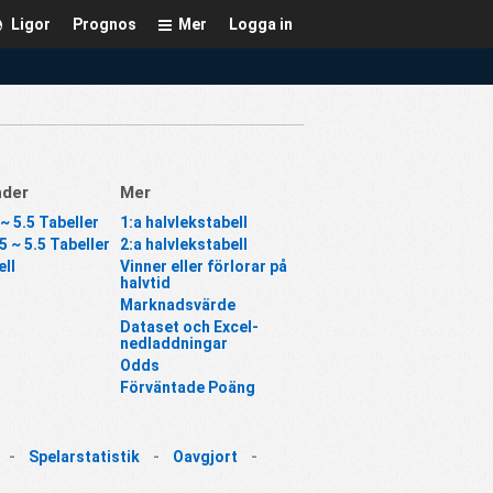
Ligor
Prognos
Mer
Logga in
nder
Mer
 ~ 5.5 Tabeller
1:a halvlekstabell
5 ~ 5.5 Tabeller
2:a halvlekstabell
ll
Vinner eller förlorar på
halvtid
Marknadsvärde
Dataset och Excel-
nedladdningar
Odds
Förväntade Poäng
-
Spelarstatistik
-
Oavgjort
-