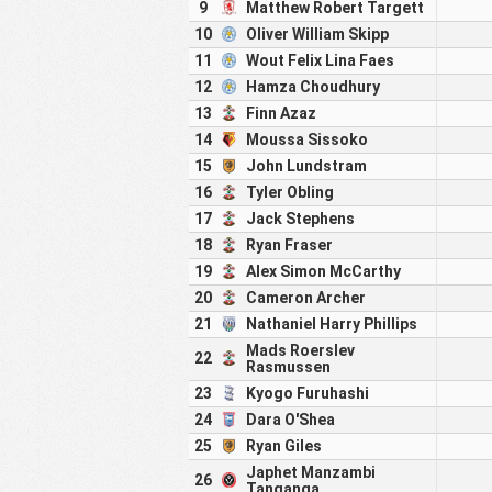
9
Matthew Robert Targett
10
Oliver William Skipp
11
Wout Felix Lina Faes
12
Hamza Choudhury
13
Finn Azaz
14
Moussa Sissoko
15
John Lundstram
16
Tyler Obling
17
Jack Stephens
18
Ryan Fraser
19
Alex Simon McCarthy
20
Cameron Archer
21
Nathaniel Harry Phillips
Mads Roerslev
22
Rasmussen
23
Kyogo Furuhashi
24
Dara O'Shea
25
Ryan Giles
Japhet Manzambi
26
Tanganga