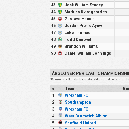
43
Jack William Stacey
44
Mathias Kvistgaarden
45
Gustavo Hamer
46
Jordan Pierre Ayew
47
Luke Thomas
48
Todd Cantwell
49
Brandon Williams
50
Daniel William John Ings
ÅRSLÖNER PER LAG I CHAMPIONSHIP
*Denna tabell inkluderar statistik endast för kända l
#
Team
Gen
1
Wrexham FC
2
Southampton
3
Wrexham FC
4
West Bromwich Albion
5
Sheffield United