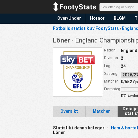
Över/Under
Hörnor
BLGM
T
Fotbolls statistik av FootyStats
›
Englan
Löner
- England Championshi
Nation
England
Division
2
Lag
24
Säsong
2026/
Matcher
0/552
Sp
Framsteg
0%
Avslu
Detalj
Översikt
Matcher
statis
Statistik i denna kategori :
Hem & bortat
Löner