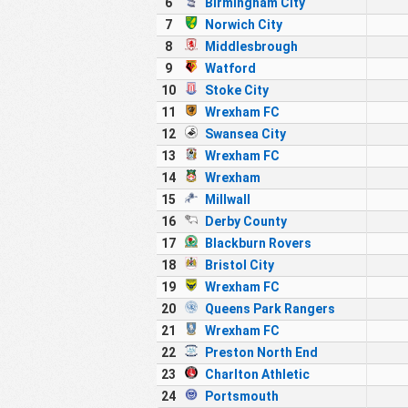
6
Birmingham City
7
Norwich City
8
Middlesbrough
9
Watford
10
Stoke City
11
Wrexham FC
12
Swansea City
13
Wrexham FC
14
Wrexham
15
Millwall
16
Derby County
17
Blackburn Rovers
18
Bristol City
19
Wrexham FC
20
Queens Park Rangers
21
Wrexham FC
22
Preston North End
23
Charlton Athletic
24
Portsmouth