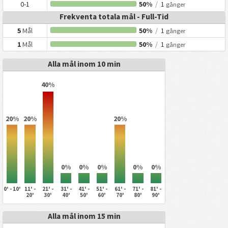
0-1
50%
/
1
gånger
Frekventa totala mål - Full-Tid
5
Mål
50%
/
1
gånger
1
Mål
50%
/
1
gånger
Alla mål inom 10 min
40%
20%
20%
20%
0%
0%
0%
0%
0%
0' - 10'
11' -
21' -
31' -
41' -
51' -
61' -
71' -
81' -
20'
30'
40'
50'
60'
70'
80'
90'
Alla mål inom 15 min