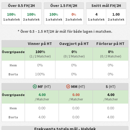
Över 0.5 FH/2H
Över 1.5 FH/2H
Snitt mål FH/2H
100
100
100
0
4
1.00
%
%
%
%
1:a halvlek
2:a halvlek
1:a halvlek
2:a halvlek
1:a halvlek
2:a halvlek
* Över 0.5 - 1.5 HT/2H är mål för både lagen i matchen.
Vinner på HT
Oavgjort på HT
Förlorar på HT
100%
0%
0%
Övergripande
(1 / 2 Matcher)
(0 / 2 Matcher)
(0 / 2 Matcher)
0%
0%
0%
Hem
100%
0%
0%
Borta
MF
(HT)
MM
(HT)
S
(HT)
4.00
0.00
4.00
Övergripande
/ Matcher
/ Matcher
/ Matcher
0.00
0.00
0.00
Hem
4.00
0.00
4.00
Borta
Frekventa totala mål - Halvlek