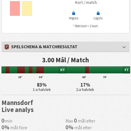
Kort / match
Högsta
Lägsta
* Rött kort = 2 kort.
SPELSCHEMA & MATCHRESULTAT
3.00 Mål / Match
HT
FT
15'
30'
60'
75'
83%
17%
1:a halvlek
2:a halvlek
Mannsdorf
Live analys
0
0
min
Max
mål efter
0%
0%
mål före
mål efter