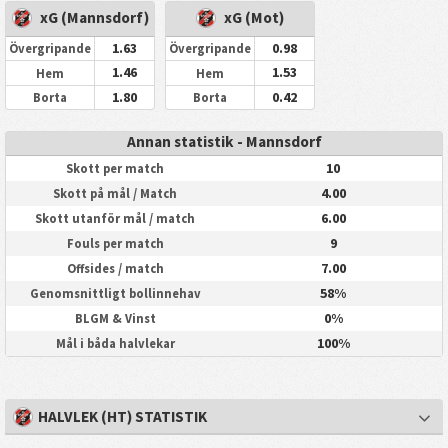
xG (Mannsdorf)
xG (Mot)
1.63
0.98
Övergripande
Övergripande
1.46
1.53
Hem
Hem
1.80
0.42
Borta
Borta
Annan statistik - Mannsdorf
10
Skott per match
4.00
Skott på mål / Match
6.00
Skott utanför mål / match
9
Fouls per match
7.00
Offsides / match
58%
Genomsnittligt bollinnehav
0%
BLGM & Vinst
100%
Mål i båda halvlekar
HALVLEK (HT) STATISTIK