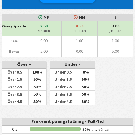
MF
MM
S
2.50
0.50
3.00
Övergripande
/ match
/ match
/ match
0.00
1.00
1.00
Hem
5.00
0.00
5.00
Borta
Över +
Under -
100%
0%
Över 0.5
Under 0.5
50%
50%
Över 1.5
Under 1.5
50%
50%
Över 2.5
Under 2.5
50%
50%
Över 3.5
Under 3.5
50%
50%
Över 4.5
Under 4.5
Frekvent poängställning - Full-Tid
0-5
50%
/
1
gånger