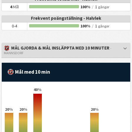
4
Mål
100%
/
1
gånger
Frekvent poängställning - Halvlek
0-4
100%
/
1
gånger
MÅL GJORDA & MÅL INSLÄPPTA MED 10 MINUTER
-
MANNSDORF
Mål med 10 min
40%
20%
20%
20%