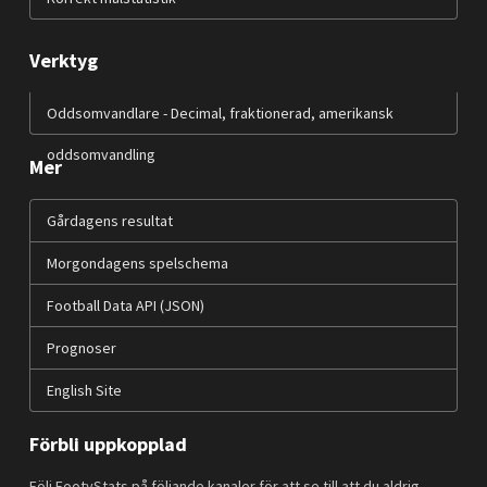
Verktyg
Oddsomvandlare - Decimal, fraktionerad, amerikansk
oddsomvandling
Mer
Gårdagens resultat
Morgondagens spelschema
Football Data API (JSON)
Prognoser
English Site
Förbli uppkopplad
Följ FootyStats på följande kanaler för att se till att du aldrig