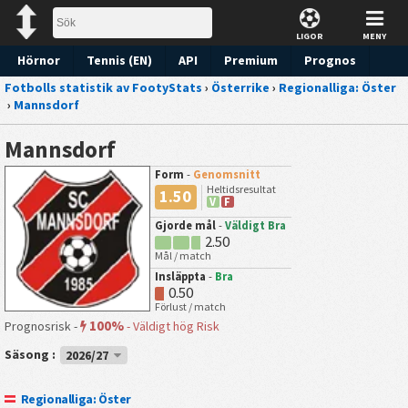
LIGOR
MENY
Hörnor
Tennis (EN)
API
Premium
Prognos
Fotbolls statistik av FootyStats
›
Österrike
›
Regionalliga: Öster
›
Mannsdorf
Mannsdorf
Form
-
Genomsnitt
Heltidsresultat
1.50
V
F
Gjorde mål
-
Väldigt Bra
2.50
Mål / match
Insläppta
-
Bra
0.50
Förlust / match
100%
Prognosrisk -
-
Väldigt hög Risk
Säsong :
2026/27
Regionalliga: Öster