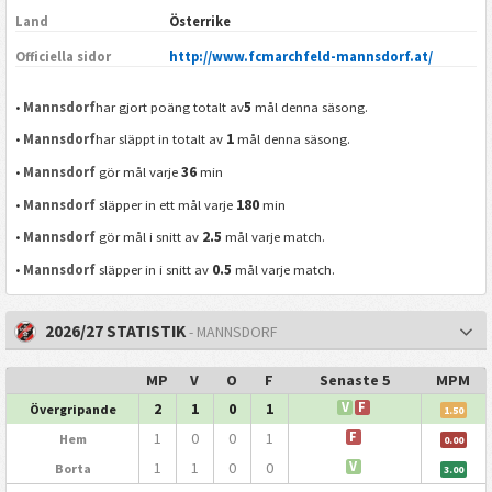
Land
Österrike
Officiella sidor
http://www.fcmarchfeld-mannsdorf.at/
5
•
Mannsdorf
har gjort poäng totalt av
mål denna säsong.
1
•
Mannsdorf
har släppt in totalt av
mål denna säsong.
36
•
Mannsdorf
gör mål varje
min
180
•
Mannsdorf
släpper in ett mål varje
min
2.5
•
Mannsdorf
gör mål i snitt av
mål varje match.
0.5
•
Mannsdorf
släpper in i snitt av
mål varje match.
2026/27 STATISTIK
- MANNSDORF
MP
V
O
F
Senaste 5
MPM
2
1
0
1
V
F
Övergripande
1.50
1
0
0
1
F
Hem
0.00
1
1
0
0
V
Borta
3.00