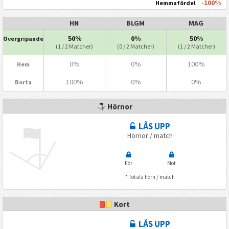
-100%
Hemmafördel
HN
BLGM
MAG
50%
0%
50%
Övergripande
(1 / 2 Matcher)
(0 / 2 Matcher)
(1 / 2 Matcher)
0%
0%
100%
Hem
100%
0%
0%
Borta
Hörnor
LÅS UPP
Hörnor / match
För
Mot
* Totala hörn / match
Kort
LÅS UPP