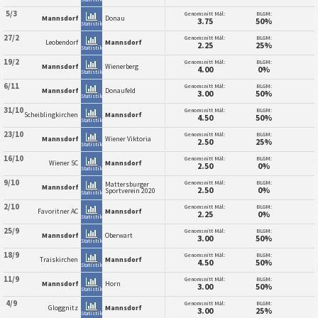
5/3
Genomsnitt Mål:
BLGM:
Mannsdorf
Donau
3.75
50%
Statistik
27/2
Genomsnitt Mål:
BLGM:
Leobendorf
Mannsdorf
2.25
25%
Statistik
19/2
Genomsnitt Mål:
BLGM:
Mannsdorf
Wienerberg
4.00
0%
Statistik
6/11
Genomsnitt Mål:
BLGM:
Mannsdorf
Donaufeld
3.00
50%
Statistik
31/10
Genomsnitt Mål:
BLGM:
Scheiblingkirchen
Mannsdorf
4.50
50%
Statistik
23/10
Genomsnitt Mål:
BLGM:
Mannsdorf
Wiener Viktoria
2.50
25%
Statistik
16/10
Genomsnitt Mål:
BLGM:
Wiener SC
Mannsdorf
2.50
0%
Statistik
9/10
Genomsnitt Mål:
BLGM:
Mattersburger
Mannsdorf
2.50
0%
Sportverein 2020
Statistik
2/10
Genomsnitt Mål:
BLGM:
Favoritner AC
Mannsdorf
2.25
0%
Statistik
25/9
Genomsnitt Mål:
BLGM:
Mannsdorf
Oberwart
3.00
50%
Statistik
18/9
Genomsnitt Mål:
BLGM:
Traiskirchen
Mannsdorf
4.50
50%
Statistik
11/9
Genomsnitt Mål:
BLGM:
Mannsdorf
Horn
3.00
50%
Statistik
4/9
Genomsnitt Mål:
BLGM:
Gloggnitz
Mannsdorf
3.00
25%
Statistik