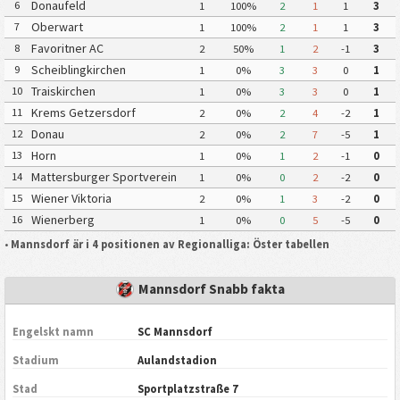
Donaufeld
6
1
100%
2
1
1
3
Oberwart
7
1
100%
2
1
1
3
Favoritner AC
8
2
50%
1
2
-1
3
Scheiblingkirchen
9
1
0%
3
3
0
1
Traiskirchen
10
1
0%
3
3
0
1
Krems Getzersdorf
11
2
0%
2
4
-2
1
Donau
12
2
0%
2
7
-5
1
Horn
13
1
0%
1
2
-1
0
Mattersburger Sportverein
14
1
0%
0
2
-2
0
2020
Wiener Viktoria
15
2
0%
1
3
-2
0
Wienerberg
16
1
0%
0
5
-5
0
•
Mannsdorf är i 4 positionen av Regionalliga: Öster tabellen
Mannsdorf Snabb fakta
Engelskt namn
SC Mannsdorf
Stadium
Aulandstadion
Stad
Sportplatzstraße 7