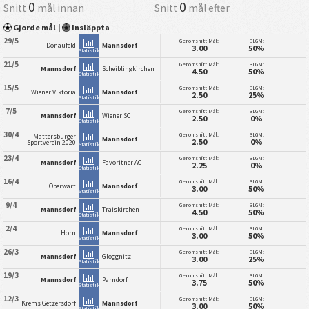
0
0
Snitt
mål innan
Snitt
mål efter
Gjorde mål
|
Insläppta
29/5
Genomsnitt Mål:
BLGM:
Donaufeld
Mannsdorf
3.00
50%
Statistik
21/5
Genomsnitt Mål:
BLGM:
Mannsdorf
Scheiblingkirchen
4.50
50%
Statistik
15/5
Genomsnitt Mål:
BLGM:
Wiener Viktoria
Mannsdorf
2.50
25%
Statistik
7/5
Genomsnitt Mål:
BLGM:
Mannsdorf
Wiener SC
2.50
0%
Statistik
30/4
Genomsnitt Mål:
BLGM:
Mattersburger
Mannsdorf
2.50
0%
Sportverein 2020
Statistik
23/4
Genomsnitt Mål:
BLGM:
Mannsdorf
Favoritner AC
2.25
0%
Statistik
16/4
Genomsnitt Mål:
BLGM:
Oberwart
Mannsdorf
3.00
50%
Statistik
9/4
Genomsnitt Mål:
BLGM:
Mannsdorf
Traiskirchen
4.50
50%
Statistik
2/4
Genomsnitt Mål:
BLGM:
Horn
Mannsdorf
3.00
50%
Statistik
26/3
Genomsnitt Mål:
BLGM:
Mannsdorf
Gloggnitz
3.00
25%
Statistik
19/3
Genomsnitt Mål:
BLGM:
Mannsdorf
Parndorf
3.75
50%
Statistik
12/3
Genomsnitt Mål:
BLGM:
Krems Getzersdorf
Mannsdorf
3.00
50%
Statistik