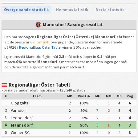
Övergripande statistik
Hemmastatistik
Borta statistik
Mannsdorf Säsongsresultat
Den här säsongen i
Regionalliga: Öster (Österrike) Mannsdorf stats
visar
att de presterar
Genomsnitt
övergripande, placerar dem för närvarande
på
4/16
i
Regionalliga: Öster Table
, vinner
50%
av matcher.
I genomsnitt Mannsdorf gör mål
2.5
mål och släpper in
0.5
mål per
match.
0%
av detta
Mannsdorf
's matcher slutar med båda lagen gör mål
och deras totala genomsnitt mål per match är
3
.
Regionalliga: Öster Tabell
För närvarande Tidigt i säsongen - 12 / 240 spelade
#
Team
MP
Vinst%
MF
MM
MS
Png
Gloggnitz
1
2
100%
5
1
4
6
Parndorf
2
2
50%
7
2
5
4
Leobendorf
3
2
50%
2
1
1
4
Mannsdorf
4
2
50%
5
1
4
3
Wiener SC
5
1
100%
2
0
2
3