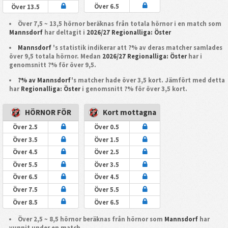
Över 6.5
Över 13.5
Över 7,5 ~ 13,5 hörnor beräknas från totala hörnor i en match som
Mannsdorf
har deltagit i
2026/27 Regionalliga: Öster
Mannsdorf
's statistik indikerar att ?% av deras matcher samlades
över 9,5 totala hörnor. Medan
2026/27 Regionalliga: Öster
har i
genomsnitt ?% för över 9,5.
?% av Mannsdorf
's matcher hade över 3,5 kort. Jämfört med detta
har
Regionalliga: Öster
i genomsnitt ?% för över 3,5 kort.
HÖRNOR FÖR
Kort mottagna
Över 2.5
Över 0.5
Över 3.5
Över 1.5
Över 4.5
Över 2.5
Över 5.5
Över 3.5
Över 6.5
Över 4.5
Över 7.5
Över 5.5
Över 8.5
Över 6.5
Över 2,5 ~ 8,5 hörnor beräknas från hörnor som
Mannsdorf
har
vunnit under en match.