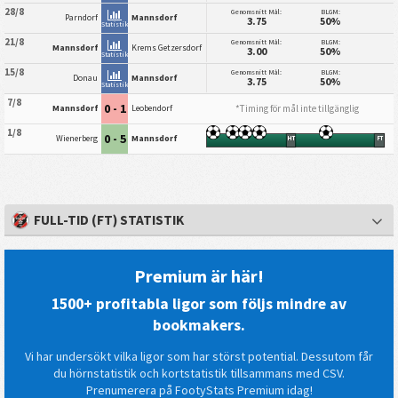
28/8
Genomsnitt Mål:
BLGM:
Parndorf
Mannsdorf
3.75
50%
Statistik
21/8
Genomsnitt Mål:
BLGM:
Mannsdorf
Krems Getzersdorf
3.00
50%
Statistik
15/8
Genomsnitt Mål:
BLGM:
Donau
Mannsdorf
3.75
50%
Statistik
7/8
0 - 1
*Timing för mål inte tillgänglig
Mannsdorf
Leobendorf
1/8
0 - 5
Wienerberg
Mannsdorf
HT
FT
FULL-TID (FT) STATISTIK
Premium är här!
1500+ profitabla ligor som följs mindre av
bookmakers.
Vi har undersökt vilka ligor som har störst potential. Dessutom får
du hörnstatistik och kortstatistik tillsammans med CSV.
Prenumerera på FootyStats Premium idag!