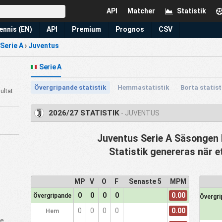
API
Matcher
Statistik
ennis (EN)
API
Premium
Prognos
CSV
Serie A
›
Juventus
Serie A
Övergripande statistik
Hemmastatistik
Borta statist
ultat
2026/27 STATISTIK
- JUVENTUS
Juventus Serie A Säsongen h
Statistik genereras när e
MP
V
O
F
Senaste 5
MPM
0.00
0
0
0
0
Övergripande
Övergri
0.00
0
0
0
0
Hem
de