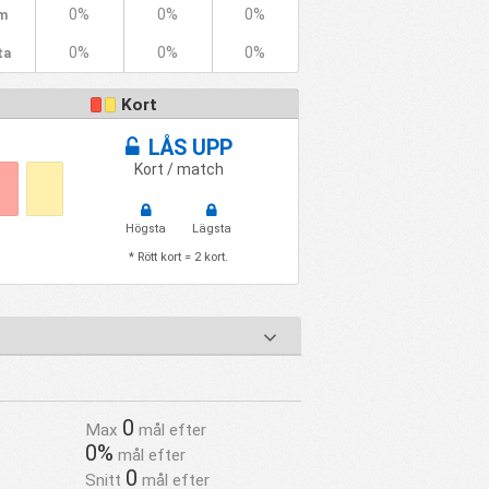
0%
0%
0%
m
0%
0%
0%
ta
Kort
LÅS UPP
Kort / match
Högsta
Lägsta
* Rött kort = 2 kort.
0
Max
mål efter
0%
mål efter
0
Snitt
mål efter