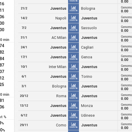
0.00
Statistik
.16
Genomsn
Juventus
Bologna
21/2
.11
0.00
Statistik
.06
Genomsn
Napoli
Juventus
14/2
0.00
Statistik
.00
Genomsn
Juventus
Sassuolo
7/2
.00
0.00
Statistik
Genomsn
AC Milan
Juventus
31/1
90 min
0.00
Statistik
.74
Genomsn
Juventus
Cagliari
24/1
0.00
Statistik
.82
Genomsn
Juventus
Genoa
17/1
.84
0.00
Statistik
.87
Genomsn
Inter Milan
Juventus
10/1
0.00
Statistik
.07
Genomsn
Juventus
Torino
6/1
.12
0.00
Statistik
.25
Genomsn
Bologna
Juventus
3/1
0.00
Statistik
90 min
Genomsn
Roma
Juventus
20/12
0.00
Statistik
.81
Genomsn
Juventus
Monza
13/12
.06
0.00
Statistik
Genomsn
Juventus
Udinese
6/12
st %
0.00
Statistik
8
%
Genomsn
Como
Juventus
29/11
0.00
Statistik
0
%