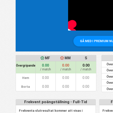
GÅ MED I PREMIUM N
MF
MM
S
Över
0.00
0.00
0.00
Övergripande
/ match
/ match
/ match
Över
Över
0.00
0.00
0.00
Hem
Över
0.00
0.00
0.00
Borta
Över
Frekvent poängställning - Full-Tid
F
Frekventa slutresultat kommer att visas i
Frekve