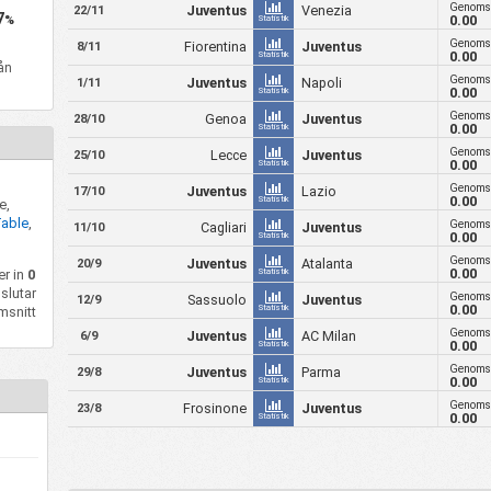
Genomsn
Juventus
Venezia
22/11
7
0.00
%
Statistik
Genomsn
Fiorentina
Juventus
8/11
0.00
Statistik
rån
Genomsn
Juventus
Napoli
1/11
0.00
Statistik
Genomsn
Genoa
Juventus
28/10
0.00
Statistik
Genomsn
Lecce
Juventus
25/10
0.00
Statistik
Genomsn
Juventus
Lazio
17/10
0.00
Statistik
e,
Table
,
Genomsn
Cagliari
Juventus
11/10
0.00
Statistik
Genomsn
Juventus
Atalanta
20/9
0.00
er in
0
Statistik
slutar
Genomsn
Sassuolo
Juventus
12/9
0.00
Statistik
msnitt
Genomsn
Juventus
AC Milan
6/9
0.00
Statistik
Genomsn
Juventus
Parma
29/8
0.00
Statistik
Genomsn
Frosinone
Juventus
23/8
0.00
Statistik