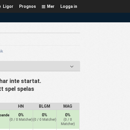
Ligor
Prognos
Mer
Logga in
ik
ar inte startat.
tt spel spelas
HN
BLGM
MAG
0%
0%
0%
pande
(0 / 0 Matcher)
(0 / 0 Matcher)
(0 / 0
Matcher)