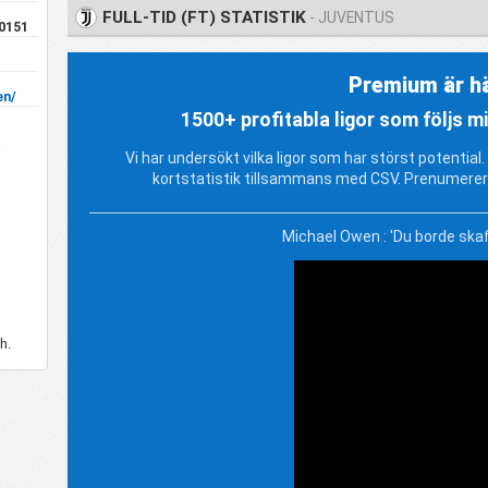
FULL-TID (FT) STATISTIK
- JUVENTUS
10151
Premium är hä
en/
1500+ profitabla ligor som följs 
a
Vi har undersökt vilka ligor som har störst potentia
kortstatistik tillsammans med CSV. Prenumerer
Michael Owen : 'Du borde ska
h.