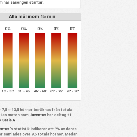
m när säsongen startar.
Alla mål inom 15 min
0%
0%
0%
0%
0%
16' - 30'
31' - 45'
46' - 60'
61' - 75'
76' - 90'
 7,5 ~ 13,5 hörnor beräknas från totala
 i en match som
Juventus
har deltagit i
7 Serie A
entus
's statistik indikerar att ?% av deras
r samlades över 9,5 totala hörnor. Medan