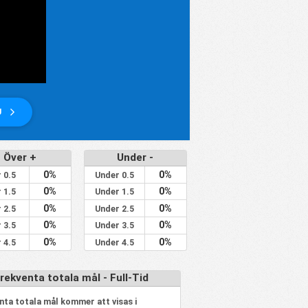
U
Över +
Under -
0%
0%
 0.5
Under 0.5
0%
0%
 1.5
Under 1.5
0%
0%
 2.5
Under 2.5
0%
0%
 3.5
Under 3.5
0%
0%
 4.5
Under 4.5
rekventa totala mål - Full-Tid
nta totala mål kommer att visas i