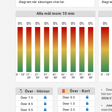
diagram när säsongen startar.
diagra
Alla mål inom 10 min
0%
0%
0%
0%
0%
0%
0%
0%
0%
0%
0' - 10'
11' -
21' -
31' -
41' -
51' -
61' -
71' -
81' -
0' - 15'
20'
30'
40'
50'
60'
70'
80'
90'
Över
Över - Kort
Över - Hörnor
hörnor
Över 0.5
Över 7.5
2026/2
Över 1.5
Över 8.5
Juv
matche
Över 2.5
Över 9.5