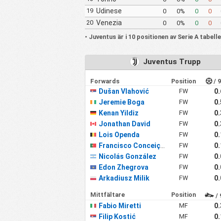
19
Udinese
0
0%
0
0
20
Venezia
0
0%
0
0
•
Juventus är i 10 positionen av Serie A tabell
Juventus Trupp
Forwards
Position
/ 
Dušan Vlahović
FW
0
Jeremie Boga
FW
0
Kenan Yildiz
FW
0
Jonathan David
FW
0
Lois Openda
FW
0
Francisco Conceição
FW
0
Nicolás González
FW
0
Edon Zhegrova
FW
0
Arkadiusz Milik
FW
0
Mittfältare
Position
/ 
Fabio Miretti
MF
0
Filip Kostić
MF
0