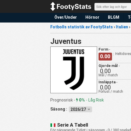
Över/Under
Hörnor
BLGM
T
Fotbolls statistik av FootyStats
›
Italien
›
Juventus
Form
-
Heltidsres
0.00
Gjorde mål
-
0.00
Mål / match
Insläppta
-
0.00
Förlust / match
0%
Prognosrisk -
-
Låg Risk
Säsong :
2026/27
Serie A Tabell
För närvarande Tidigt i säsongen - 0 / 380 spela