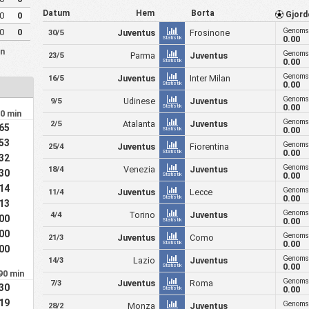
Datum
Hem
Borta
Gjord
0
0
Genomsn
0
0
Juventus
Frosinone
30/5
0.00
Statistik
en
Genomsn
Parma
Juventus
23/5
0.00
Statistik
Genomsn
Juventus
Inter Milan
16/5
0.00
Statistik
Genomsn
Udinese
Juventus
9/5
0.00
Statistik
90 min
Genomsn
Atalanta
Juventus
2/5
.65
0.00
Statistik
.53
Genomsn
Juventus
Fiorentina
25/4
0.00
Statistik
.32
Genomsn
Venezia
Juventus
18/4
.30
0.00
Statistik
.14
Genomsn
Juventus
Lecce
11/4
0.00
Statistik
.13
Genomsn
Torino
Juventus
4/4
.00
0.00
Statistik
.00
Genomsn
Juventus
Como
21/3
0.00
Statistik
.00
Genomsn
Lazio
Juventus
14/3
0.00
Statistik
90 min
Genomsn
Juventus
Roma
7/3
.30
0.00
Statistik
.19
Genomsn
Monza
Juventus
28/2