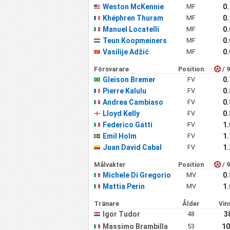
Weston McKennie
MF
0
Khéphren Thuram
MF
0
Manuel Locatelli
MF
0
Teun Koopmeiners
MF
0
Vasilije Adžić
MF
0
Försvarare
Position
/ 
Gleison Bremer
FV
0
Pierre Kalulu
FV
0
Andrea Cambiaso
FV
0
Lloyd Kelly
FV
0
Federico Gatti
FV
1
Emil Holm
FV
1
Juan David Cabal
FV
1
Målvakter
Position
/ 
Michele Di Gregorio
MV
0
Mattia Perin
MV
1
Tränare
Ålder
Vin
Igor Tudor
48
3
Massimo Brambilla
53
10