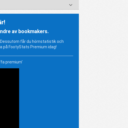
r!
mindre av bookmakers.
l. Dessutom får du hörnstatistik och
a på FootyStats Premium idag!
ffa premium'