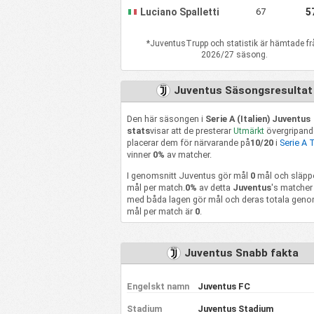
Luciano Spalletti
67
5
*
Juventus
Trupp och statistik är hämtade f
2026/27 säsong.
Juventus Säsongsresultat
Den här säsongen i
Serie A (Italien) Juventus
stats
visar att de presterar
Utmärkt
övergripand
placerar dem för närvarande på
10/20
i
Serie A 
vinner
0%
av matcher.
I genomsnitt Juventus gör mål
0
mål och släpp
mål per match.
0%
av detta
Juventus
's matcher 
med båda lagen gör mål och deras totala geno
mål per match är
0
.
Juventus Snabb fakta
Engelskt namn
Juventus FC
Stadium
Juventus Stadium