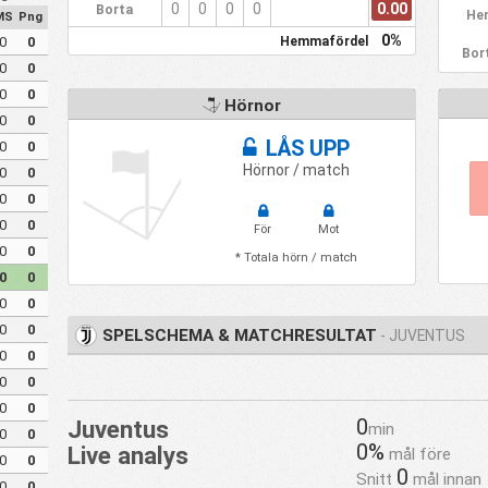
0.00
0
0
0
0
Borta
He
MS
Png
0%
Hemmafördel
0
0
Bor
0
0
0
0
Hörnor
0
0
LÅS UPP
0
0
Hörnor / match
0
0
0
0
0
0
För
Mot
0
0
* Totala hörn / match
0
0
0
0
0
0
SPELSCHEMA & MATCHRESULTAT
- JUVENTUS
0
0
0
0
0
0
0
Juventus
min
0
0
0%
Live analys
mål före
0
0
0
Snitt
mål innan
0
0