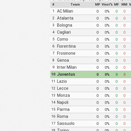
#
Team
MP
Vinst%
MF
MM
1
AC Milan
0
0%
0
0
2
Atalanta
0
0%
0
0
3
Bologna
0
0%
0
0
4
Cagliari
0
0%
0
0
5
Como
0
0%
0
0
6
Fiorentina
0
0%
0
0
7
Frosinone
0
0%
0
0
8
Genoa
0
0%
0
0
9
Inter Milan
0
0%
0
0
10
Juventus
0
0%
0
0
11
Lazio
0
0%
0
0
12
Lecce
0
0%
0
0
13
Monza
0
0%
0
0
14
Napoli
0
0%
0
0
15
Parma
0
0%
0
0
16
Roma
0
0%
0
0
17
Sassuolo
0
0%
0
0
18
Torino
0
0%
0
0