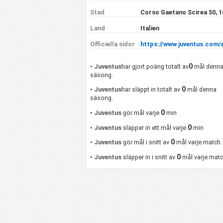
Stad
Corso Gaetano Scirea 50, 
Land
Italien
Officiella sidor
https://www.juventus.com/
0
•
Juventus
har gjort poäng totalt av
mål denn
säsong.
0
•
Juventus
har släppt in totalt av
mål denna
säsong.
0
•
Juventus
gör mål varje
min
0
•
Juventus
släpper in ett mål varje
min
0
•
Juventus
gör mål i snitt av
mål varje match.
0
•
Juventus
släpper in i snitt av
mål varje matc