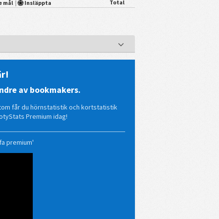
Total
e mål
|
Insläppta
r!
mindre av bookmakers.
tom får du hörnstatistik och kortstatistik
otyStats Premium idag!
ffa premium'