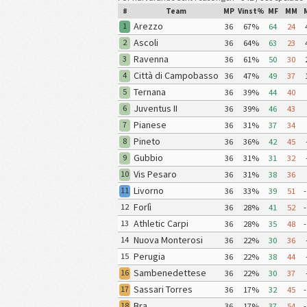
#
Team
MP
Vinst%
MF
MM
Arezzo
1
36
67%
64
24
Ascoli
2
36
64%
63
23
Ravenna
3
36
61%
50
30
Città di Campobasso
4
36
47%
49
37
Ternana
5
36
39%
44
40
Juventus II
6
36
39%
46
43
Pianese
7
36
31%
37
34
Pineto
8
36
36%
42
45
Gubbio
9
36
31%
31
32
Vis Pesaro
10
36
31%
38
36
Livorno
11
36
33%
39
51
-
Forlì
12
36
28%
41
52
-
Athletic Carpi
13
36
28%
35
48
-
Nuova Monterosi
14
36
22%
30
36
Perugia
15
36
22%
38
44
Sambenedettese
16
36
22%
30
37
Sassari Torres
17
36
17%
32
45
-
Bra
18
36
17%
37
54
-