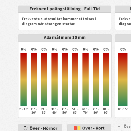
Frekvent poängställning - Full-Tid
Frekventa slutresultat kommer att visas i
Frekve
diagram när säsongen startar.
diagra
Alla mål inom 10 min
0%
0%
0%
0%
0%
0%
0%
0%
0%
0%
0' - 10'
11' -
21' -
31' -
41' -
51' -
61' -
71' -
81' -
0' - 15'
20'
30'
40'
50'
60'
70'
80'
90'
Över
Över - Kort
Över - Hörnor