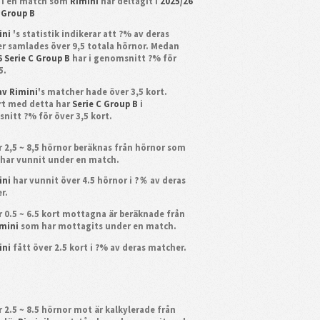
 i en match som
Rimini
har deltagit i
2025/26
C Group B
ini
's statistik indikerar att ?% av deras
r samlades över 9,5 totala hörnor. Medan
6 Serie C Group B
har i genomsnitt ?% för
5.
av Rimini
's matcher hade över 3,5 kort.
t med detta har
Serie C Group B
i
nitt ?% för över 3,5 kort.
 2,5 ~ 8,5 hörnor beräknas från hörnor som
i
har vunnit under en match.
ini
har vunnit över 4.5 hörnor i ?％ av deras
r.
 0.5 ~ 6.5 kort mottagna är beräknade från
mini
som har mottagits under en match.
ini
fått över 2.5 kort i ?% av deras matcher.
 2.5 ~ 8.5 hörnor mot är kalkylerade från