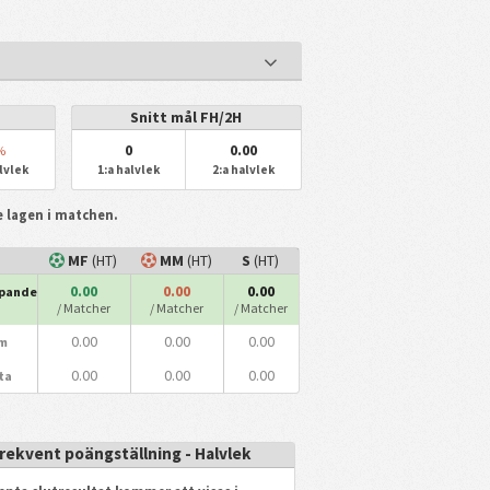
Snitt mål FH/2H
0
0.00
%
lvlek
1:a halvlek
2:a halvlek
de lagen i matchen.
MF
(HT)
MM
(HT)
S
(HT)
0.00
0.00
0.00
ipande
/ Matcher
/ Matcher
/ Matcher
0.00
0.00
0.00
m
0.00
0.00
0.00
ta
rekvent poängställning - Halvlek