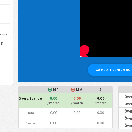
song.
g.
GÅ MED I PREMIUM NU
MF
MM
S
Över
0.00
0.00
0.00
Övergripande
/ match
/ match
/ match
Över
Över
0.00
0.00
0.00
Hem
Över
0.00
0.00
0.00
Borta
Över