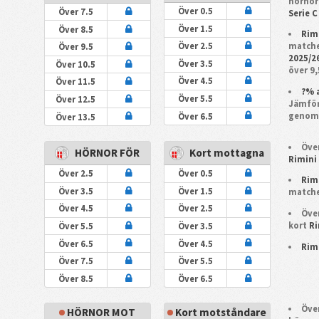
hörnor
Över 0.5
Över 7.5
Serie 
Över 1.5
Över 8.5
Rim
matche
Över 2.5
Över 9.5
2025/2
Över 3.5
Över 10.5
över 9,
Över 4.5
Över 11.5
?% 
Över 5.5
Över 12.5
Jämför
genoms
Över 6.5
Över 13.5
Över
HÖRNOR FÖR
Kort mottagna
Rimin
Över 2.5
Över 0.5
Rim
Över 3.5
Över 1.5
matche
Över 4.5
Över 2.5
Över
kort
Ri
Över 5.5
Över 3.5
Över 6.5
Över 4.5
Rim
Över 7.5
Över 5.5
Över 8.5
Över 6.5
Över
HÖRNOR MOT
Kort motståndare