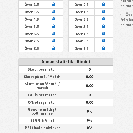
hörnor
Över 2.5
Över 0.5
en mat
Över 3.5
Över 1.5
Över
Över 4.5
Över 2.5
från k
en mat
Över 5.5
Över 3.5
Över 6.5
Över 4.5
Över 7.5
Över 5.5
Över 8.5
Över 6.5
Annan statistik - Rimini
0
Skott per match
0.00
Skott på mål / Match
Skott utanför mål /
0.00
match
0
Fouls per match
0.00
Offsides / match
Genomsnittligt
0%
bollinnehav
0%
BLGM & Vinst
0%
Mål i båda halvlekar