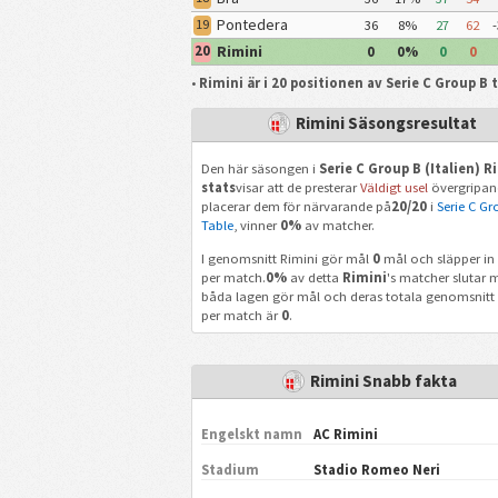
Pontedera
19
36
8%
27
62
-
Rimini
20
0
0%
0
0
•
Rimini är i 20 positionen av Serie C Group B 
Rimini Säsongsresultat
Den här säsongen i
Serie C Group B (Italien) R
stats
visar att de presterar
Väldigt usel
övergripan
placerar dem för närvarande på
20/20
i
Serie C Gr
Table
, vinner
0%
av matcher.
I genomsnitt Rimini gör mål
0
mål och släpper in
per match.
0%
av detta
Rimini
's matcher slutar 
båda lagen gör mål och deras totala genomsnitt
per match är
0
.
Rimini Snabb fakta
Engelskt namn
AC Rimini
Stadium
Stadio Romeo Neri