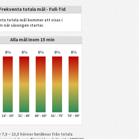
Frekventa totala mål - Full-Tid
nta totala mål kommer att visas i
m när säsongen startar.
Alla mål inom 15 min
0%
0%
0%
0%
0%
16' - 30'
31' - 45'
46' - 60'
61' - 75'
76' - 90'
 7,5 ~ 13,5 hörnor beräknas från totala