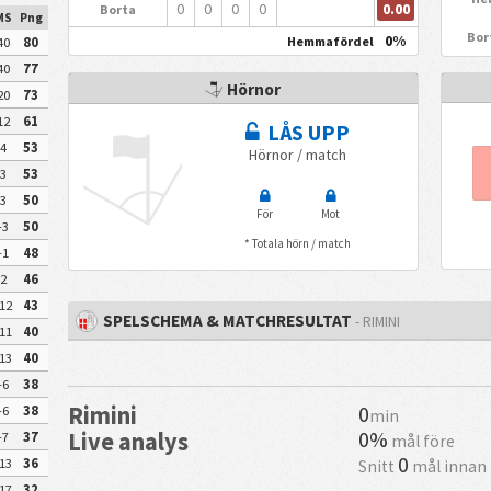
0.00
0
0
0
0
Borta
MS
Png
Bor
0%
Hemmafördel
40
80
40
77
Hörnor
20
73
12
61
LÅS UPP
4
53
Hörnor / match
3
53
3
50
För
Mot
-3
50
* Totala hörn / match
-1
48
2
46
12
43
SPELSCHEMA & MATCHRESULTAT
- RIMINI
11
40
13
40
-6
38
Rimini
0
-6
38
min
0%
Live analys
-7
37
mål före
0
13
36
Snitt
mål innan
17
32