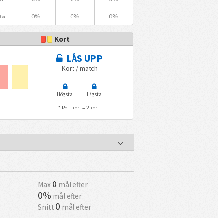
0%
0%
0%
ta
Kort
LÅS UPP
Kort / match
Högsta
Lägsta
* Rött kort = 2 kort.
0
Max
mål efter
0%
mål efter
0
Snitt
mål efter