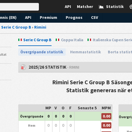
API
Matcher
Statistik
nnis (EN)
API
Premium
Prognos
CSV
›
Serie C Group B
›
Rimini
Serie C Group B
Coppa Italia
Italienska Cupen Seri
Övergripande statistik
Hemmastatistik
Borta statis
ultat
2025/26 STATISTIK
- RIMINI
Rimini Serie C Group B Säsonge
Statistik genereras när e
MP
V
O
F
Senaste 5
MPM
0.00
0
0
0
0
Övergripande
Övergr
0.00
0
0
0
0
Hem
He