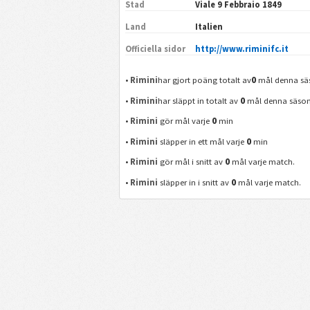
Stad
Viale 9 Febbraio 1849
Land
Italien
Officiella sidor
http://www.riminifc.it
0
•
Rimini
har gjort poäng totalt av
mål denna sä
0
•
Rimini
har släppt in totalt av
mål denna säson
0
•
Rimini
gör mål varje
min
0
•
Rimini
släpper in ett mål varje
min
0
•
Rimini
gör mål i snitt av
mål varje match.
0
•
Rimini
släpper in i snitt av
mål varje match.