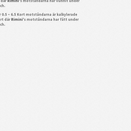
 där
Rimini
's motståndarna har vunnit under
ch.
 0.5 ~ 6.5 Kort motståndarna är kalkylerade
ort där
Rimini
's motståndarna har fått under
ch.