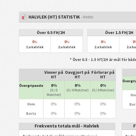
HALVLEK (HT) STATISTIK
- RIMINI
Över 0.5 FH/2H
Över 1.5 FH/2H
0
0
0
0
%
%
%
1:a halvlek
2:a halvlek
1:a halvlek
2:a ha
* Över 0.5 - 1.5 HT/2H är mål för bå
Vinner på
Oavgjort på
Förlorar på
HT
HT
HT
Övergr
0%
0%
0%
Övergripande
(0 / 0
(0 / 0 Matcher)
(0 / 0 Matcher)
Matcher)
He
0%
0%
0%
Hem
Bor
0%
0%
0%
Borta
Frekventa totala mål - Halvlek
F