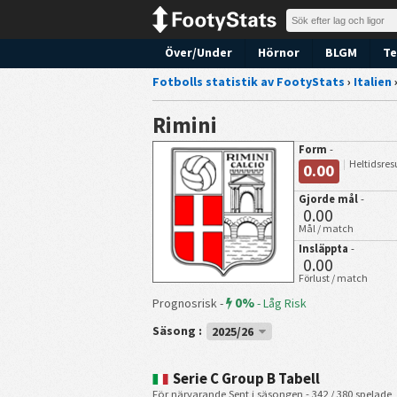
Över/Under
Hörnor
BLGM
Te
Fotbolls statistik av FootyStats
›
Italien
Rimini
Form
-
Heltidsres
0.00
Gjorde mål
-
0.00
Mål / match
Insläppta
-
0.00
Förlust / match
0%
Prognosrisk -
-
Låg Risk
Säsong :
2025/26
Serie C Group B Tabell
För närvarande Sent i säsongen - 342 / 380 spelade