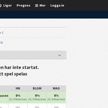
Ligor
Prognos
Mer
Logga in
e C
tik
n har inte startat.
tt spel spelas
HN
BLGM
MAG
0%
0%
0%
ipande
(0 / 0 Matcher)
(0 / 0 Matcher)
(0 / 0 Matcher)
0%
0%
0%
m