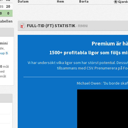
Datum
Hem
Borta
Gjord
35
20
0
0
tabellen
FULL-TID (FT) STATISTIK
- RIMINI
Premium är hä
imini
de,
1500+ profitabla ligor som följs 
oup B
Vi har undersökt vilka ligor som har störst potential. Dessu
0
mål
tillsammans med CSV. Prenumerera på Fo
med
 mål
Michael Owen : 'Du borde ska