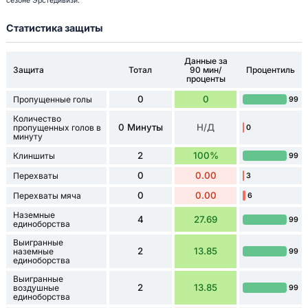
сезоне Эрстедивизи.
Статистика защиты
Данные за
Защита
Тотал
90 мин/
Процентиль
проценты
0
0
Пропущенные голы
99
Количество
0 Минуты
Н/Д
пропущенных голов в
0
минуту
2
100%
Клиншиты
99
0
0.00
Перехваты
3
0
0.00
Перехваты мяча
6
Наземные
4
27.69
99
единоборства
Выигранные
2
13.85
наземные
99
единоборства
Выигранные
2
13.85
воздушные
99
единоборства