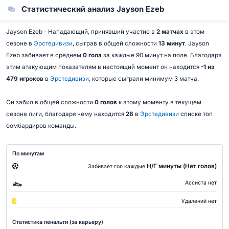
Статистический анализ Jayson Ezeb
Jayson Ezeb - Нападающий, принявший участие в
2 матчах
в этом
сезоне в
Эрстедивизи
, сыграв в общей сложности
13 минут
. Jayson
Ezeb забивает в среднем
0 гола
за каждые 90 минут на поле. Благодаря
этим атакующим показателям в настоящий момент он находится
-1 из
479 игроков
в
Эрстедивизи
, которые сыграли минимум 3 матча.
Он забил в общей сложности
0 голов
к этому моменту в текущем
сезоне лиги, благодаря чему находится
28
в
Эрстедивизи
списке топ
бомбардиров команды.
По минутам
Н/Г минуты (Нет голов)
Забивает гол каждые
Ассиста нет
Удалений нет
Статистика пенальти (за карьеру)