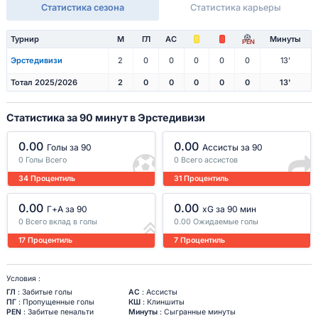
Статистика сезона
Статистика карьеры
Турнир
М
ГЛ
АС
Минуты
PEN
Эрстедивизи
2
0
0
0
0
0
13'
Тотал 2025/2026
2
0
0
0
0
0
13'
Статистика за 90 минут в Эрстедивизи
0.00
0.00
Голы за 90
Ассисты за 90
0 Голы Всего
0 Всего ассистов
34 Процентиль
31 Процентиль
0.00
0.00
Г+A за 90
xG за 90 мин
0 Всего вклад в голы
0.00 Ожидаемые голы
17 Процентиль
7 Процентиль
Условия :
ГЛ
: Забитые голы
АС
: Ассисты
ПГ
: Пропущенные голы
КШ
: Клиншиты
PEN
: Забитые пенальти
Минуты
: Сыгранные минуты