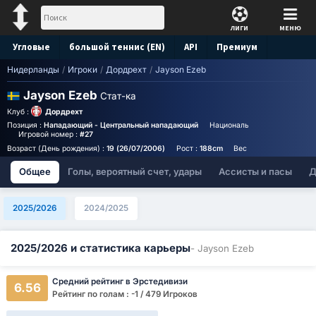
ЛИГИ
МЕНЮ
Угловые
большой теннис (EN)
API
Премиум
Нидерланды
/
Игроки
/
Дордрехт
/
Jayson Ezeb
Прогноз
Jayson Ezeb
Стат-ка
Клуб :
Дордрехт
Позиция :
Нападающий - Центральный нападающий
Национальность :
Sweden
Игровой номер :
#27
Возраст (День рождения) :
19 (26/07/2006)
Рост :
188cm
Вес :
73kg
Общее
Голы, вероятный счет, удары
Ассисты и пасы
Д
2025/2026
2024/2025
2025/2026 и статистика карьеры
- Jayson Ezeb
Средний рейтинг в Эрстедивизи
6.56
Рейтинг по голам : -1 / 479 Игроков