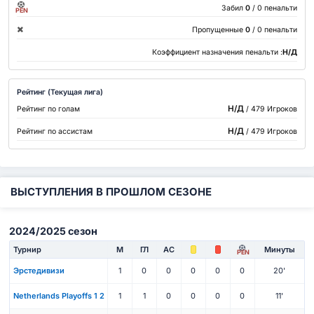
Забил
0
/ 0 пенальти
PEN
Пропущенные
0
/ 0 пенальти
Коэффициент назначения пенальти :
Н/Д
Рейтинг (Текущая лига)
Н/Д
Рейтинг по голам
/ 479 Игроков
Н/Д
Рейтинг по ассистам
/ 479 Игроков
ВЫСТУПЛЕНИЯ В ПРОШЛОМ СЕЗОНЕ
2024/2025 сезон
Турнир
М
ГЛ
АС
Минуты
PEN
Эрстедивизи
1
0
0
0
0
0
20'
Netherlands Playoffs 1 2
1
1
0
0
0
0
11'