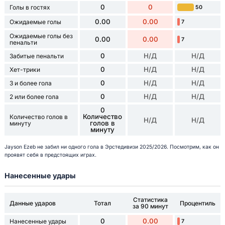
0
0
Голы в гостях
50
0.00
0.00
Ожидаемые голы
7
Ожидаемые голы без
0.00
0.00
7
пенальти
0
Н/Д
Н/Д
Забитые пенальти
0
Н/Д
Н/Д
Хет-трики
0
Н/Д
Н/Д
3 и более гола
0
Н/Д
Н/Д
2 или более гола
0
Количество
Количество голов в
Н/Д
Н/Д
голов в
минуту
минуту
Jayson Ezeb не забил ни одного гола в Эрстедивизи 2025/2026. Посмотрим, как он
проявят себя в предстоящих играх.
Нанесенные удары
Статистика
Данные ударов
Тотал
Процентиль
за 90 минут
0
0.00
Нанесенные удары
7