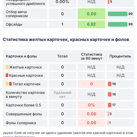
0.00%
Н/Д
5
успешного дриблинга
Отбор мяча
0
0.00
99
соперником
1
6.92
Офсайды
99
Статистика желтых карточек, красных карточек и фолов
Статистика
Карточки и фолы
Тотал
Процентиль
за 90 минут
0
Н/Д
Н/Д
Желтые карточки
0
Н/Д
Н/Д
Красные карточки
0
0
Тотал карточек
16
Количество карточек
Удалений
Н/Д
16
в минуту
нет
0
0%
Карточки более 0.5
17
0
0.00
Совершенные фолы
3
0
0.00
Фолы соперника
1
Jayson Ezeb не получил ни одного удаления (желтой или красной карточки) в этом