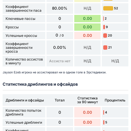
Коэффициент
80.00%
Н/Д
52
завершенности паса
0
0.00
Ключевые пассы
2
0
0.00
Кроссы
9
0
0.00
Успешные кроссы
20
/ 0
Коэффициент
0.00%
Н/Д
завершенности
21
кросса
Количество ассистов
Н/Д
Н/Д
Ассиста нет
в минуту
Jayson Ezeb игрока не ассистировал ни в одном голе в Эрстедивизи.
Статистика дриблингов и офсайдов
Статистика
Дриблинги и офсайды
Тотал
Процентиль
за 90 минут
Количество попыток
0
0.00
4
дриблинга
0
0.00
Успешные дриблинги
5
Коэффициент