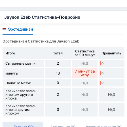
Jayson Ezeb Статистика-Подробно
Эрстедивизи
Эрстедивизи Статистика для Jayson Ezeb
Статистика
Итого
Тотал
Процентиль
за 90 минут
2
Сыгранные матчи
Н/Д
0
7 минут за
13
минуты
0
игру
0
Начатые матчи
Н/Д
0
Количество замен
2
Н/Д
игроком другого
Н/Д
игрока
Количество замен
0
Н/Д
игрока другим
Н/Д
игроком
Голы за 90'
Ассисты за 90'
Участие в голе за 90'