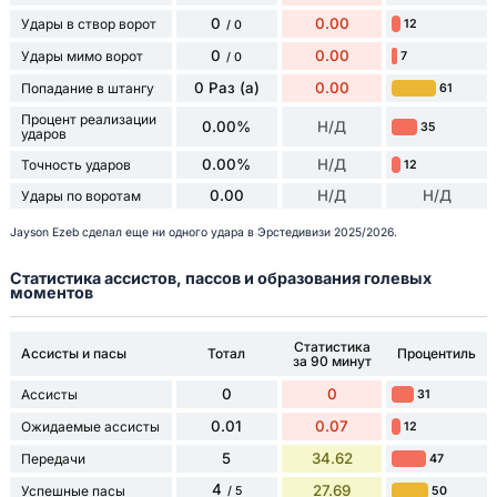
0
0.00
Удары в створ ворот
12
/ 0
0
0.00
Удары мимо ворот
7
/ 0
0 Раз (а)
0.00
Попадание в штангу
61
Процент реализации
0.00%
Н/Д
35
ударов
0.00%
Н/Д
Точность ударов
12
0.00
Н/Д
Н/Д
Удары по воротам
Jayson Ezeb сделал еще ни одного удара в Эрстедивизи 2025/2026.
Статистика ассистов, пассов и образования голевых
моментов
Статистика
Ассисты и пасы
Тотал
Процентиль
за 90 минут
0
0
Ассисты
31
0.01
0.07
Ожидаемые ассисты
12
5
34.62
Передачи
47
4
27.69
Успешные пасы
50
/ 5