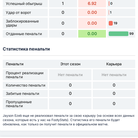
1
6.92
Успешный обыгрыш
0
0
0.00
Удар от ворот
1
Заблокированные
0
0.00
19
удары
0
0.00
Отданные пенальти
99
Статистика пенальти
Пенальти
Этот сезон
Карьера
Процент реализации
Нет пенальти
Нет пенальти
пенальти
0
0
Количество пенальти
0
0
Забитые пенальти
Пропущенные
0
0
пенальти
Jayson Ezeb еще не реализовал пенальти за свою карьеру (на основе всех данных
сезона, которые есть у нас на FootyStats). Статистика его пенальти будет
обновлена, как только он получит пенальти в официальном матче.