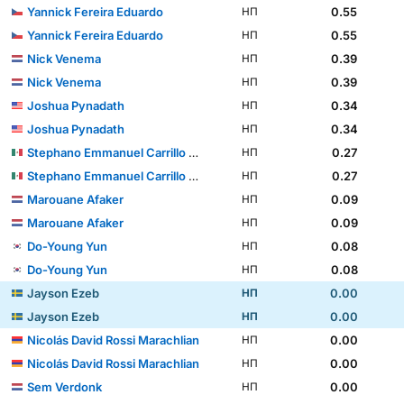
Yannick Fereira Eduardo
0.55
НП
Yannick Fereira Eduardo
0.55
НП
Nick Venema
0.39
НП
Nick Venema
0.39
НП
Joshua Pynadath
0.34
НП
Joshua Pynadath
0.34
НП
Stephano Emmanuel Carrillo Calderón
0.27
НП
Stephano Emmanuel Carrillo Calderón
0.27
НП
Marouane Afaker
0.09
НП
Marouane Afaker
0.09
НП
Do-Young Yun
0.08
НП
Do-Young Yun
0.08
НП
Jayson Ezeb
0.00
НП
Jayson Ezeb
0.00
НП
Nicolás David Rossi Marachlian
0.00
НП
Nicolás David Rossi Marachlian
0.00
НП
Sem Verdonk
0.00
НП