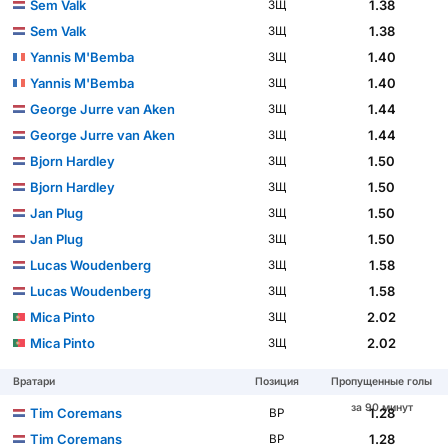
Sem Valk
1.38
ЗЩ
Sem Valk
1.38
ЗЩ
Yannis M'Bemba
1.40
ЗЩ
Yannis M'Bemba
1.40
ЗЩ
George Jurre van Aken
1.44
ЗЩ
George Jurre van Aken
1.44
ЗЩ
Bjorn Hardley
1.50
ЗЩ
Bjorn Hardley
1.50
ЗЩ
Jan Plug
1.50
ЗЩ
Jan Plug
1.50
ЗЩ
Lucas Woudenberg
1.58
ЗЩ
Lucas Woudenberg
1.58
ЗЩ
Mica Pinto
2.02
ЗЩ
Mica Pinto
2.02
ЗЩ
Вратари
Позиция
Пропущенные голы
за 90 минут
Tim Coremans
1.28
ВР
Tim Coremans
1.28
ВР