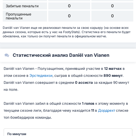
0
0
Забитые пенальти
Пропущенные
0
0
пенальти
Daniël van Vianen еще не реализовал пенальти за свою карьеру (на основе всех
данных сезона, которые есть у нас на FootyStats). Статистика его пенальти будет
обновлена, как только он получит пенальти в официальном матче.
Статистический анализ Daniël van Vianen
Daniël van Vianen - Полузащитник, принявший участие в
12 матчах
в
этом сезоне в
Эрстедивизи
, сыграв в общей сложности
890 минут
.
Daniël van Vianen совершает в среднем
0 ассиста
за каждые 90 минут
на поле.
Daniël van Vianen забил в общей сложности
1 голов
к этому моменту в
текущем сезоне лиги, благодаря чему находится
11
в
Дордрехт
списке
топ бомбардиров команды.
По минутам