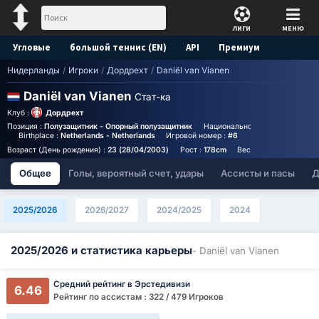
ЛИГИ
МЕНЮ
Угловые
большой теннис (EN)
API
Премиум
Нидерланды
/
Игроки
/
Дордрехт
/
Daniël van Vianen
Прогноз
Daniël van Vianen
Стат-ка
Клуб :
Дордрехт
Позиция :
Полузащитник - Опорный полузащитник
Национальность :
Netherlands
Birthplace :
Netherlands - Netherlands
Игровой номер :
#6
Возраст (День рождения) :
23 (28/04/2003)
Рост :
178cm
Вес :
71kg
Общее
Голы, вероятный счет, удары
Ассисты и пасы
Д
2025/2026
2026/2027
2024/2025
2024
2025/2026 и статистика карьеры
- Daniël van Vianen
Средний рейтинг в Эрстедивизи
6.46
Рейтинг по ассистам : 322 / 479 Игроков