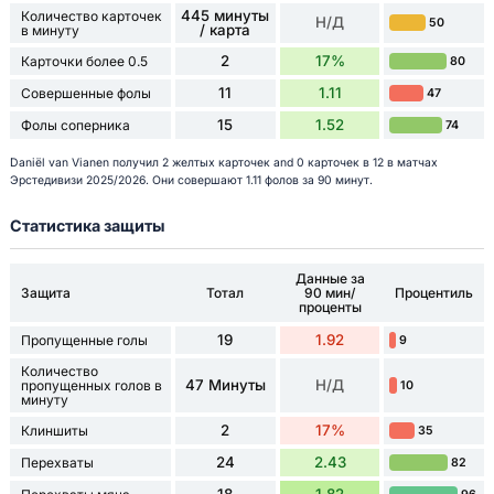
445 минуты
Количество карточек
Н/Д
50
/ карта
в минуту
2
17%
Карточки более 0.5
80
11
1.11
Совершенные фолы
47
15
1.52
Фолы соперника
74
Daniël van Vianen получил 2 желтых карточек and 0 карточек в 12 в матчах
Эрстедивизи 2025/2026. Они совершают 1.11 фолов за 90 минут.
Статистика защиты
Данные за
Защита
Тотал
90 мин/
Процентиль
проценты
19
1.92
Пропущенные голы
9
Количество
47 Минуты
Н/Д
пропущенных голов в
10
минуту
2
17%
Клиншиты
35
24
2.43
Перехваты
82