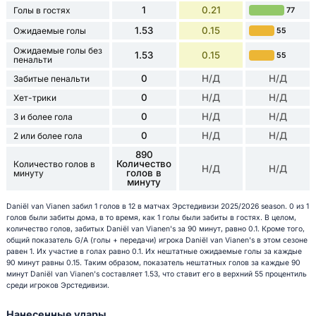
1
0.21
Голы в гостях
77
1.53
0.15
Ожидаемые голы
55
Ожидаемые голы без
1.53
0.15
55
пенальти
0
Н/Д
Н/Д
Забитые пенальти
0
Н/Д
Н/Д
Хет-трики
0
Н/Д
Н/Д
3 и более гола
0
Н/Д
Н/Д
2 или более гола
890
Количество
Количество голов в
Н/Д
Н/Д
голов в
минуту
минуту
Daniël van Vianen забил 1 голов в 12 в матчах Эрстедивизи 2025/2026 season. 0 из 1
голов были забиты дома, в то время, как 1 голы были забиты в гостях. В целом,
количество голов, забитых Daniël van Vianen's за 90 минут, равно 0.1. Кроме того,
общий показатель G/A (голы + передачи) игрока Daniël van Vianen's в этом сезоне
равен 1. Их участие в голах равно 0.1. Их нештатные ожидаемые голы за каждые
90 минут равны 0.15. Таким образом, показатель нештатных голов за каждые 90
минут Daniël van Vianen's составляет 1.53, что ставит его в верхний 55 процентиль
среди игроков Эрстедивизи.
Нанесенные удары