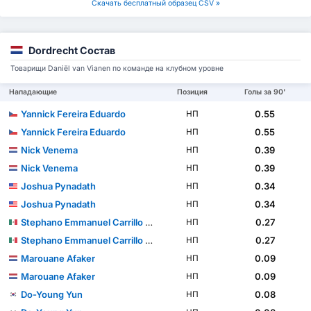
Скачать бесплатный образец CSV »
Dordrecht Состав
Товарищи Daniël van Vianen по команде на клубном уровне
Нападающие
Позиция
Голы за 90'
Yannick Fereira Eduardo
0.55
НП
Yannick Fereira Eduardo
0.55
НП
Nick Venema
0.39
НП
Nick Venema
0.39
НП
Joshua Pynadath
0.34
НП
Joshua Pynadath
0.34
НП
Stephano Emmanuel Carrillo Calderón
0.27
НП
Stephano Emmanuel Carrillo Calderón
0.27
НП
Marouane Afaker
0.09
НП
Marouane Afaker
0.09
НП
Do-Young Yun
0.08
НП