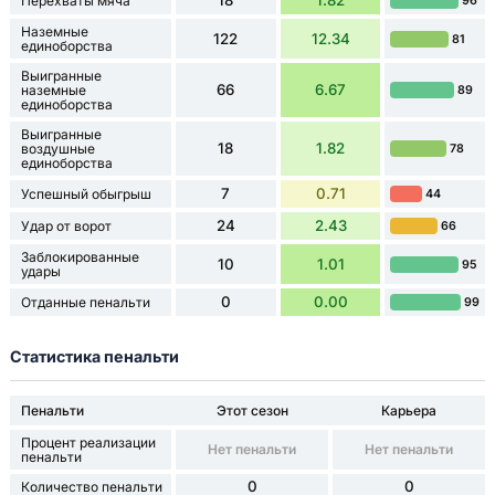
18
1.82
Перехваты мяча
96
Наземные
122
12.34
81
единоборства
Выигранные
66
6.67
наземные
89
единоборства
Выигранные
18
1.82
воздушные
78
единоборства
7
0.71
Успешный обыгрыш
44
24
2.43
Удар от ворот
66
Заблокированные
10
1.01
95
удары
0
0.00
Отданные пенальти
99
Статистика пенальти
Пенальти
Этот сезон
Карьера
Процент реализации
Нет пенальти
Нет пенальти
пенальти
0
0
Количество пенальти