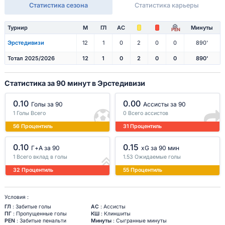
Статистика сезона
Статистика карьеры
Турнир
М
ГЛ
АС
Минуты
PEN
Эрстедивизи
12
1
0
2
0
0
890'
Тотал 2025/2026
12
1
0
2
0
0
890'
Статистика за 90 минут в Эрстедивизи
0.10
0.00
Голы за 90
Ассисты за 90
1 Голы Всего
0 Всего ассистов
56 Процентиль
31 Процентиль
0.10
0.15
Г+A за 90
xG за 90 мин
1 Всего вклад в голы
1.53 Ожидаемые голы
32 Процентиль
55 Процентиль
Условия :
ГЛ
: Забитые голы
АС
: Ассисты
ПГ
: Пропущенные голы
КШ
: Клиншиты
PEN
: Забитые пенальти
Минуты
: Сыгранные минуты