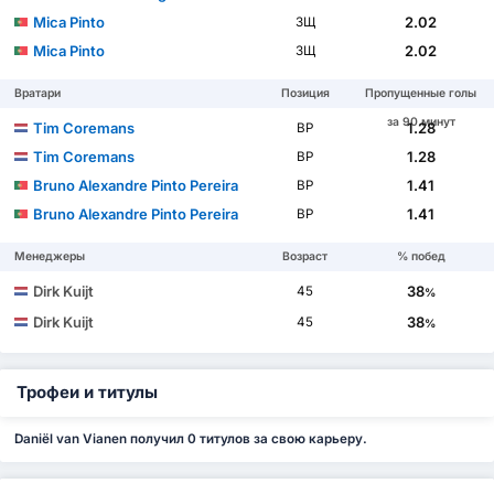
Mica Pinto
2.02
ЗЩ
Mica Pinto
2.02
ЗЩ
Вратари
Позиция
Пропущенные голы
за 90 минут
Tim Coremans
1.28
ВР
Tim Coremans
1.28
ВР
Bruno Alexandre Pinto Pereira
1.41
ВР
Bruno Alexandre Pinto Pereira
1.41
ВР
Менеджеры
Возраст
% побед
Dirk Kuijt
38
45
%
Dirk Kuijt
38
45
%
Трофеи и титулы
Daniël van Vianen получил 0 титулов за свою карьеру.