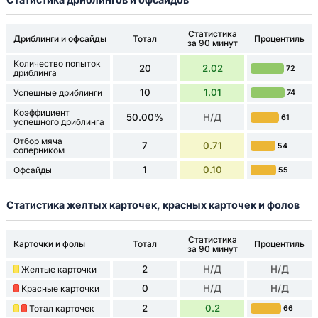
Статистика
Дриблинги и офсайды
Тотал
Процентиль
за 90 минут
Количество попыток
20
2.02
72
дриблинга
10
1.01
Успешные дриблинги
74
Коэффициент
50.00%
Н/Д
61
успешного дриблинга
Отбор мяча
7
0.71
54
соперником
1
0.10
Офсайды
55
Статистика желтых карточек, красных карточек и фолов
Статистика
Карточки и фолы
Тотал
Процентиль
за 90 минут
2
Н/Д
Н/Д
Желтые карточки
0
Н/Д
Н/Д
Красные карточки
2
0.2
Тотал карточек
66