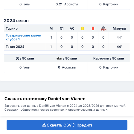
0
Голы
0.21
Ассисты
0
Карточки
2024 сезон
Турнир
М
ГЛ
АС
Минуты
PEN
Товарищеские матчи
1
0
0
0
0
0
44'
клубов 1
Тотал 2024
1
0
0
0
0
0
44'
/ 90 мин
/ 90 мин
Карточки / 90 мин
0
Голы
0
Ассисты
0
Карточки
Скачать статистику Daniël van Vianen
Загрузить все данные Daniël van Vianen с 2024 до 2025/2026 для всех матчей.
Содержит общее количество сезонных и средне-сезонных данных.
Скачать CSV (1 Кредит)