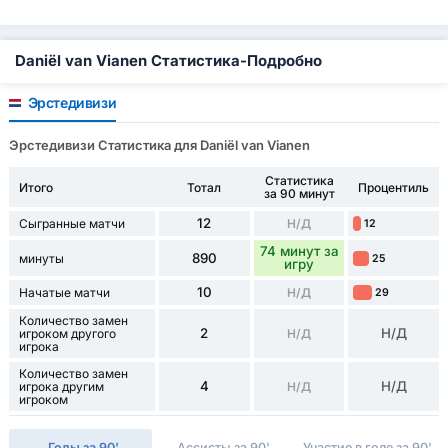
Daniël van Vianen Статистика-Подробно
Эрстедивизи
Эрстедивизи Статистика для Daniël van Vianen
Статистика
Итого
Тотал
Процентиль
за 90 минут
12
Сыгранные матчи
Н/Д
12
74 минут за
890
минуты
25
игру
10
Начатые матчи
Н/Д
29
Количество замен
2
Н/Д
игроком другого
Н/Д
игрока
Количество замен
4
Н/Д
игрока другим
Н/Д
игроком
Голы за 90'
Ассисты за 90'
Участие в голе за 90'