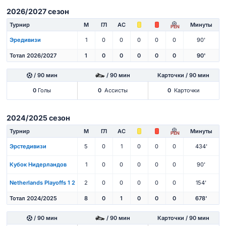
2026/2027 сезон
Турнир
М
ГЛ
АС
Минуты
PEN
Эредивизи
1
0
0
0
0
0
90'
Тотал 2026/2027
1
0
0
0
0
0
90'
/ 90 мин
/ 90 мин
Карточки / 90 мин
0
Голы
0
Ассисты
0
Карточки
2024/2025 сезон
Турнир
М
ГЛ
АС
Минуты
PEN
Эрстедивизи
5
0
1
0
0
0
434'
Кубок Нидерландов
1
0
0
0
0
0
90'
Netherlands Playoffs 1 2
2
0
0
0
0
0
154'
Тотал 2024/2025
8
0
1
0
0
0
678'
/ 90 мин
/ 90 мин
Карточки / 90 мин