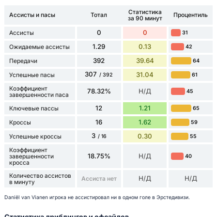
Статистика
Ассисты и пасы
Тотал
Процентиль
за 90 минут
0
0
Ассисты
31
1.29
0.13
Ожидаемые ассисты
42
392
39.64
Передачи
64
307
31.04
Успешные пасы
61
/ 392
Коэффициент
78.32%
Н/Д
45
завершенности паса
12
1.21
Ключевые пассы
65
16
1.62
Кроссы
59
3
0.30
Успешные кроссы
55
/ 16
Коэффициент
18.75%
Н/Д
завершенности
40
кросса
Количество ассистов
Н/Д
Н/Д
Ассиста нет
в минуту
Daniël van Vianen игрока не ассистировал ни в одном голе в Эрстедивизи.
Статистика дриблингов и офсайдов