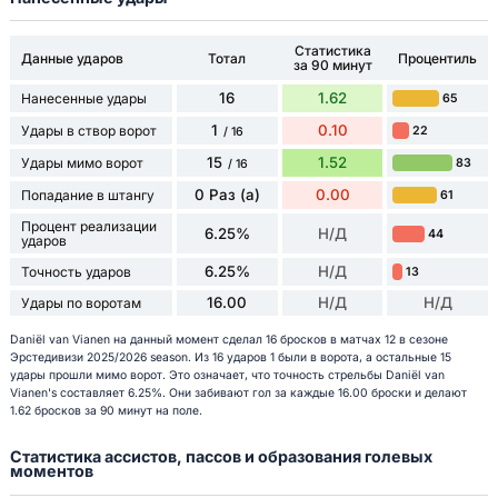
Статистика
Данные ударов
Тотал
Процентиль
за 90 минут
16
1.62
Нанесенные удары
65
1
0.10
Удары в створ ворот
22
/ 16
15
1.52
Удары мимо ворот
83
/ 16
0 Раз (а)
0.00
Попадание в штангу
61
Процент реализации
6.25%
Н/Д
44
ударов
6.25%
Н/Д
Точность ударов
13
16.00
Н/Д
Н/Д
Удары по воротам
Daniël van Vianen на данный момент сделал 16 бросков в матчах 12 в сезоне
Эрстедивизи 2025/2026 season. Из 16 ударов 1 были в ворота, а остальные 15
удары прошли мимо ворот. Это означает, что точность стрельбы Daniël van
Vianen's составляет 6.25%. Они забивают гол за каждые 16.00 броски и делают
1.62 бросков за 90 минут на поле.
Статистика ассистов, пассов и образования голевых
моментов