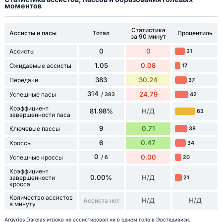
моментов
Статистика
Ассисты и пасы
Тотал
Процентиль
за 90 минут
0
0
Ассисты
31
1.05
0.08
Ожидаемые ассисты
17
383
30.24
Передачи
37
314
24.79
Успешные пасы
42
/ 383
Коэффициент
81.98%
Н/Д
63
завершенности паса
9
0.71
Ключевые пассы
38
6
0.47
Кроссы
34
0
0.00
Успешные кроссы
20
/ 6
Коэффициент
0.00%
Н/Д
завершенности
21
кросса
Количество ассистов
Н/Д
Н/Д
Ассиста нет
в минуту
Argyrios Darelas игрока не ассистировал ни в одном голе в Эрстедивизи.