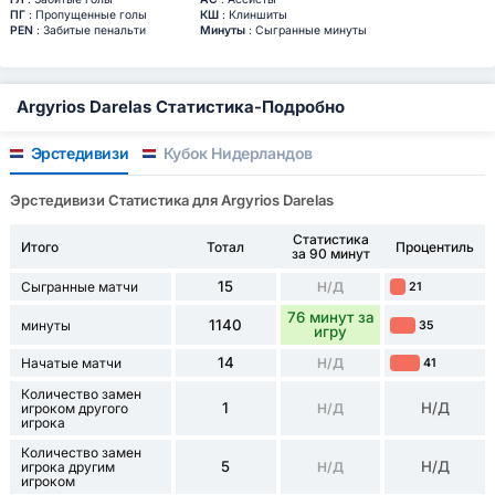
ПГ
: Пропущенные голы
КШ
: Клиншиты
PEN
: Забитые пенальти
Минуты
: Сыгранные минуты
Argyrios Darelas Статистика-Подробно
Эрстедивизи
Кубок Нидерландов
Эрстедивизи Статистика для Argyrios Darelas
Статистика
Итого
Тотал
Процентиль
за 90 минут
15
Сыгранные матчи
Н/Д
21
76 минут за
1140
минуты
35
игру
14
Начатые матчи
Н/Д
41
Количество замен
1
Н/Д
игроком другого
Н/Д
игрока
Количество замен
5
Н/Д
игрока другим
Н/Д
игроком