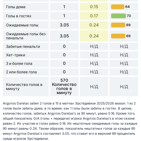
1
0.15
Голы дома
64
1
0.17
Голы в гостях
73
3.05
0.24
Ожидаемые голы
69
Ожидаемые голы без
3.05
0.24
69
пенальти
0
Н/Д
Н/Д
Забитые пенальти
0
Н/Д
Н/Д
Хет-трики
0
Н/Д
Н/Д
3 и более гола
0
Н/Д
Н/Д
2 или более гола
570
Количество
Количество голов в
Н/Д
Н/Д
голов в
минуту
минуту
Argyrios Darelas забил 2 голов в 15 в матчах Эрстедивизи 2025/2026 season. 1 из 2
голов были забиты дома, в то время, как 1 голы были забиты в гостях. В целом,
количество голов, забитых Argyrios Darelas's за 90 минут, равно 0.16. Кроме того,
общий показатель G/A (голы + передачи) игрока Argyrios Darelas's в этом сезоне
равен 2. Их участие в голах равно 0.16. Их нештатные ожидаемые голы за каждые
90 минут равны 0.24. Таким образом, показатель нештатных голов за каждые 90
минут Argyrios Darelas's составляет 3.05, что ставит его в верхний 69 процентиль
среди игроков Эрстедивизи.