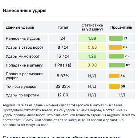
Нанесенные удары
Статистика
Данные ударов
Тотал
Процентиль
за 90 минут
24
1.89
Нанесенные удары
71
8
0.63
Удары в створ ворот
67
/ 24
16
1.26
Удары мимо ворот
75
/ 24
1 Раз (а)
0.08
Попадание в штангу
82
Процент реализации
8.33%
Н/Д
54
ударов
33.33%
Н/Д
Точность ударов
56
12.00
Н/Д
Н/Д
Удары по воротам
Argyrios Darelas на данный момент сделал 24 бросков в матчах 15 в сезоне
Эрстедивизи 2025/2026 season. Из 24 ударов 8 были в ворота, а остальные 16
удары прошли мимо ворот. Это означает, что точность стрельбы Argyrios Darelas's
составляет 33.33%. Они забивают гол за каждые 12.00 броски и делают 1.89
бросков за 90 минут на поле.
Статистика ассистов, пассов и образования голевых