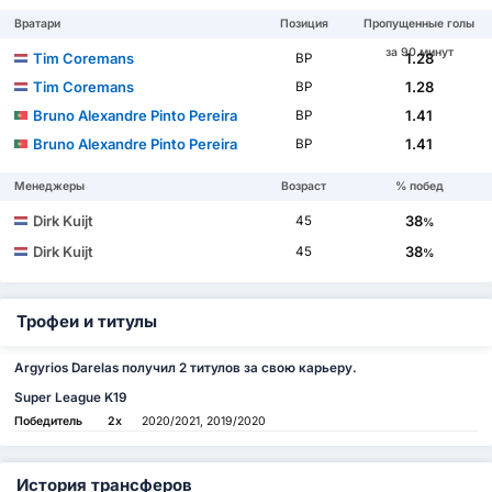
Вратари
Позиция
Пропущенные голы
за 90 минут
Tim Coremans
1.28
ВР
Tim Coremans
1.28
ВР
Bruno Alexandre Pinto Pereira
1.41
ВР
Bruno Alexandre Pinto Pereira
1.41
ВР
Менеджеры
Возраст
% побед
Dirk Kuijt
38
45
%
Dirk Kuijt
38
45
%
Трофеи и титулы
Argyrios Darelas получил 2 титулов за свою карьеру.
Super League K19
Победитель
2x
2020/2021, 2019/2020
История трансферов