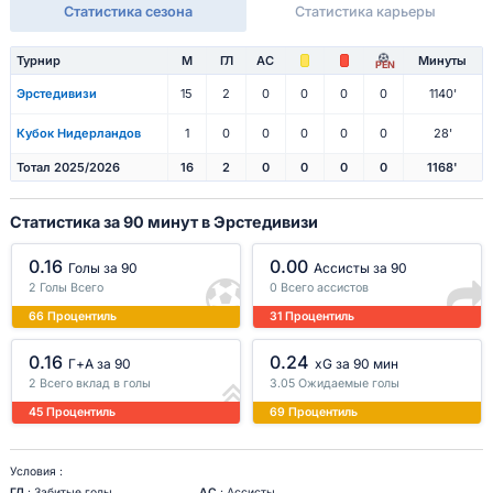
Статистика сезона
Статистика карьеры
Турнир
М
ГЛ
АС
Минуты
PEN
Эрстедивизи
15
2
0
0
0
0
1140'
Кубок Нидерландов
1
0
0
0
0
0
28'
Тотал 2025/2026
16
2
0
0
0
0
1168'
Статистика за 90 минут в Эрстедивизи
0.16
0.00
Голы за 90
Ассисты за 90
2 Голы Всего
0 Всего ассистов
66 Процентиль
31 Процентиль
0.16
0.24
Г+A за 90
xG за 90 мин
2 Всего вклад в голы
3.05 Ожидаемые голы
45 Процентиль
69 Процентиль
Условия :
ГЛ
: Забитые голы
АС
: Ассисты