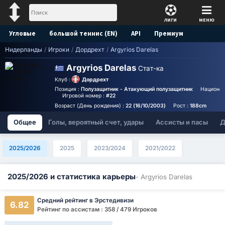
ЛИГИ
МЕНЮ
Угловые
большой теннис (EN)
API
Премиум
Нидерланды
/
Игроки
/
Дордрехт
/
Argyrios Darelas
Прогноз
Argyrios Darelas
Стат-ка
Клуб :
Дордрехт
Позиция :
Полузащитник - Атакующий полузащитник
Национал
Игровой номер :
#22
Возраст (День рождения) :
22 (16/10/2003)
Рост :
188cm
Общее
Голы, вероятный счет, удары
Ассисты и пасы
Д
2025/2026
2025
2023/2024
2021/2022
2025/2026 и статистика карьеры
- Argyrios Darelas
Средний рейтинг в Эрстедивизи
6.82
Рейтинг по ассистам : 358 / 479 Игроков