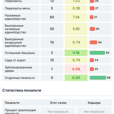
13
1.03
Перехваты
26
5
0.39
Перехваты мяча
27
Наземные
93
7.34
21
единоборства
Выигранные
50
3.95
наземные
30
единоборства
Выигранные
10
0.79
воздушные
44
единоборства
2
0.16
Успешный обыгрыш
92
10
0.79
Удар от ворот
24
Заблокированные
1
0.08
25
удары
0
0.00
Отданные пенальти
99
Статистика пенальти
Пенальти
Этот сезон
Карьера
Процент реализации
Нет пенальти
Нет пенальти
пенальти