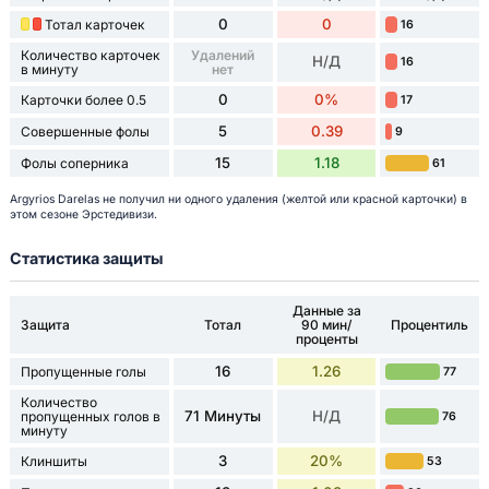
0
0
Тотал карточек
16
Количество карточек
Удалений
Н/Д
16
в минуту
нет
0
0%
Карточки более 0.5
17
5
0.39
Совершенные фолы
9
15
1.18
Фолы соперника
61
Argyrios Darelas не получил ни одного удаления (желтой или красной карточки) в
этом сезоне Эрстедивизи.
Статистика защиты
Данные за
Защита
Тотал
90 мин/
Процентиль
проценты
16
1.26
Пропущенные голы
77
Количество
71 Минуты
Н/Д
пропущенных голов в
76
минуту
3
20%
Клиншиты
53