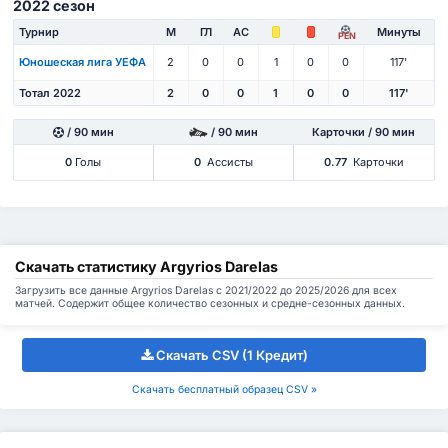
2022 сезон
Турнир
М
ГЛ
АС
Минуты
PEN
Юношеская лига УЕФА
2
0
0
1
0
0
117'
Тотал 2022
2
0
0
1
0
0
117'
/ 90 мин
/ 90 мин
Карточки / 90 мин
0
Голы
0
Ассисты
0.77
Карточки
Скачать статистику Argyrios Darelas
Загрузить все данные Argyrios Darelas с 2021/2022 до 2025/2026 для всех
матчей. Содержит общее количество сезонных и средне-сезонных данных.
Скачать CSV (1 Кредит)
Скачать бесплатный образец CSV »