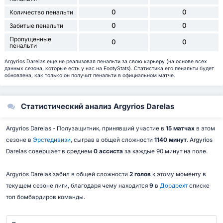
0
0
Количество пенальти
0
0
Забитые пенальти
Пропущенные
0
0
пенальти
Argyrios Darelas еще не реализовал пенальти за свою карьеру (на основе всех
данных сезона, которые есть у нас на FootyStats). Статистика его пенальти будет
обновлена, как только он получит пенальти в официальном матче.
Статистический анализ Argyrios Darelas
Argyrios Darelas - Полузащитник, принявший участие в
15 матчах
в этом
сезоне в
Эрстедивизи
, сыграв в общей сложности
1140 минут
. Argyrios
Darelas совершает в среднем
0 ассиста
за каждые 90 минут на поле.
Argyrios Darelas забил в общей сложности
2 голов
к этому моменту в
текущем сезоне лиги, благодаря чему находится
9
в
Дордрехт
списке
топ бомбардиров команды.