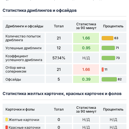
Статистика дриблингов и офсайдов
Статистика
Дриблинги и офсайды
Тотал
Процентиль
за 90 минут
Количество попыток
21
1.66
63
дриблинга
12
0.95
Успешные дриблинги
71
Коэффициент
57.14%
Н/Д
73
успешного дриблинга
Отбор мяча
21
1.66
11
соперником
5
0.39
Офсайды
82
Статистика желтых карточек, красных карточек и фолов
Статистика
Карточки и фолы
Тотал
Процентиль
за 90 минут
0
Н/Д
Н/Д
Желтые карточки
0
Н/Д
Н/Д
Красные карточки