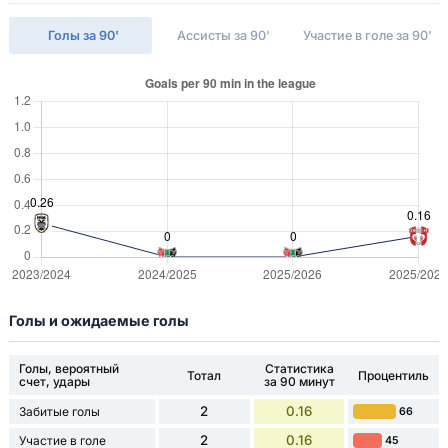
Голы за 90'
Ассисты за 90'
Участие в голе за 90'
Голы и ожидаемые голы
Голы, вероятный
Статистика
Тотал
Процентиль
счет, удары
за 90 минут
2
0.16
Забитые голы
66
2
0.16
Участие в голе
45