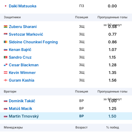
Daiki Matsuoka
0.00
ПЗ
Защитники
Позиция
Пропущенные голы
за 90 минут
Zuberu Sharani
0.58
ЗЩ
Svetozar Marković
0.77
ЗЩ
Sidoine Chounkwi Fogning
0.86
ЗЩ
Kenan Bajrič
1.07
ЗЩ
Sandro Cruz
1.15
ЗЩ
Cesar Blackman
1.28
ЗЩ
Kevin Wimmer
1.35
ЗЩ
Guram Kashia
1.56
ЗЩ
Вратари
Позиция
Пропущенные голы
за 90 минут
Dominik Takáč
1.00
ВР
Matúš Macík
1.25
ВР
Martin Trnovský
1.50
ВР
Менеджеры
Возраст
% побед