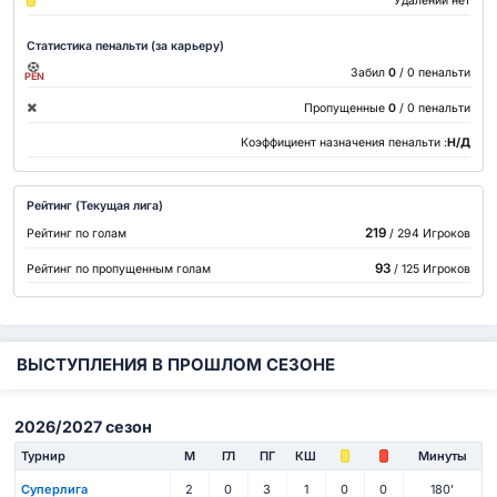
Удалений нет
Статистика пенальти (за карьеру)
Забил
0
/ 0 пенальти
PEN
Пропущенные
0
/ 0 пенальти
Коэффициент назначения пенальти :
Н/Д
Рейтинг (Текущая лига)
219
Рейтинг по голам
/ 294 Игроков
93
Рейтинг по пропущенным голам
/ 125 Игроков
ВЫСТУПЛЕНИЯ В ПРОШЛОМ СЕЗОНЕ
2026/2027 сезон
Турнир
М
ГЛ
ПГ
КШ
Минуты
Суперлига
2
0
3
1
0
0
180'