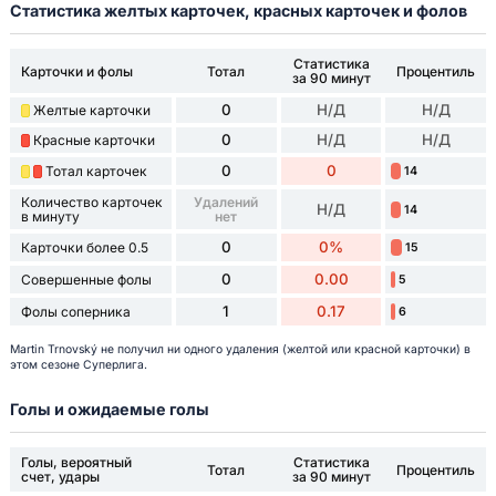
Статистика желтых карточек, красных карточек и фолов
Статистика
Карточки и фолы
Тотал
Процентиль
за 90 минут
0
Н/Д
Н/Д
Желтые карточки
0
Н/Д
Н/Д
Красные карточки
0
0
Тотал карточек
14
Количество карточек
Удалений
Н/Д
14
в минуту
нет
0
0%
Карточки более 0.5
15
0
0.00
Совершенные фолы
5
1
0.17
Фолы соперника
6
Martin Trnovský не получил ни одного удаления (желтой или красной карточки) в
этом сезоне Суперлига.
Голы и ожидаемые голы
Голы, вероятный
Статистика
Тотал
Процентиль
счет, удары
за 90 минут