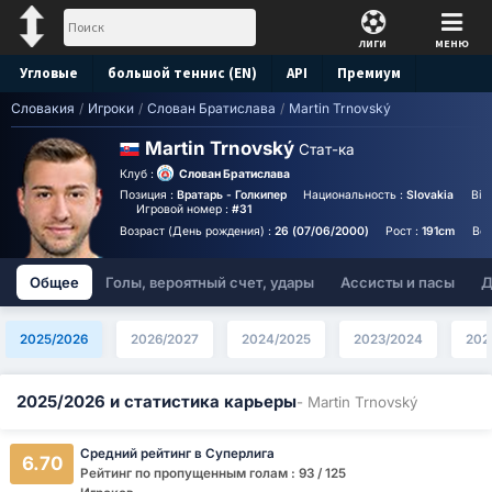
ЛИГИ
МЕНЮ
Угловые
большой теннис (EN)
API
Премиум
Словакия
/
Игроки
/
Слован Братислава
/
Martin Trnovský
Прогноз
Martin Trnovský
Стат-ка
Клуб :
Слован Братислава
Позиция :
Вратарь - Голкипер
Национальность :
Slovakia
Bir
Игровой номер :
#31
Возраст (День рождения) :
26 (07/06/2000)
Рост :
191cm
Вес
Общее
Голы, вероятный счет, удары
Ассисты и пасы
Д
2025/2026
2026/2027
2024/2025
2023/2024
202
2025/2026 и статистика карьеры
- Martin Trnovský
Средний рейтинг в Суперлига
6.70
Рейтинг по пропущенным голам : 93 / 125