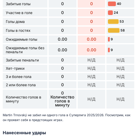
0
0
Забитые голы
40
0
0
Участие в голе
24
0
0
Голы дома
53
0
0
Голы в гостях
58
0.00
0.00
Ожидаемые голы
9
Ожидаемые голы без
0.00
0.00
9
пенальти
0
Н/Д
Н/Д
Забитые пенальти
0
Н/Д
Н/Д
Хет-трики
0
Н/Д
Н/Д
3 и более гола
0
Н/Д
Н/Д
2 или более гола
0
Количество
Количество голов в
Н/Д
Н/Д
голов в
минуту
минуту
Martin Trnovský не забил ни одного гола в Суперлига 2025/2026. Посмотрим, как
он проявят себя в предстоящих играх.
Нанесенные удары