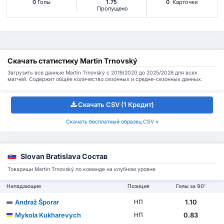
0
Голы
1.75
0
Карточки
Пропущено
Скачать статистику Martin Trnovský
Загрузить все данные Martin Trnovský с 2019/2020 до 2025/2026 для всех
матчей. Содержит общее количество сезонных и средне-сезонных данных.
Скачать CSV (1 Кредит)
Скачать бесплатный образец CSV »
Slovan Bratislava Состав
Товарищи Martin Trnovský по команде на клубном уровне
Нападающие
Позиция
Голы за 90'
Andraž Šporar
1.10
НП
Mykola Kukharevych
0.83
НП