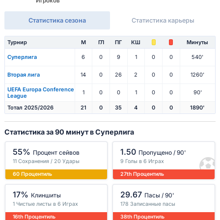
Игроков
Статистика сезона
Статистика карьеры
Турнир
М
ГЛ
ПГ
КШ
Минуты
Суперлига
6
0
9
1
0
0
540'
Вторая лига
14
0
26
2
0
0
1260'
UEFA Europa Conference
1
0
0
1
0
0
90'
League
Тотал 2025/2026
21
0
35
4
0
0
1890'
Статистика за 90 минут в Суперлига
55%
1.50
Процент сейвов
Пропущено / 90'
11 Сохранения / 20 Удары
9 Голы в 6 Играх
60 Процентиль
27th Процентиль
17%
29.67
Клиншиты
Пасы / 90'
1 Чистые листы в 6 Играх
178 Записанные пасы
16th Процентиль
38th Процентиль