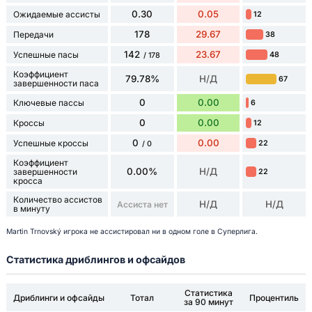
0.30
0.05
Ожидаемые ассисты
12
178
29.67
Передачи
38
142
23.67
Успешные пасы
48
/ 178
Коэффициент
79.78%
Н/Д
67
завершенности паса
0
0.00
Ключевые пассы
6
0
0.00
Кроссы
12
0
0.00
Успешные кроссы
22
/ 0
Коэффициент
0.00%
Н/Д
завершенности
22
кросса
Количество ассистов
Н/Д
Н/Д
Ассиста нет
в минуту
Martin Trnovský игрока не ассистировал ни в одном голе в Суперлига.
Статистика дриблингов и офсайдов
Статистика
Дриблинги и офсайды
Тотал
Процентиль
за 90 минут