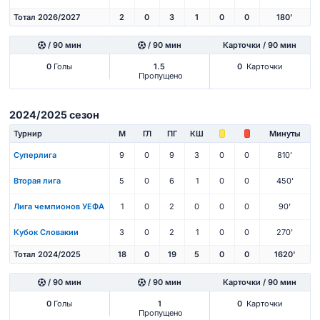
Тотал 2026/2027
2
0
3
1
0
0
180'
/ 90 мин
/ 90 мин
Карточки / 90 мин
0
Голы
1.5
0
Карточки
Пропущено
2024/2025 сезон
Турнир
М
ГЛ
ПГ
КШ
Минуты
Суперлига
9
0
9
3
0
0
810'
Вторая лига
5
0
6
1
0
0
450'
Лига чемпионов УЕФА
1
0
2
0
0
0
90'
Кубок Словакии
3
0
2
1
0
0
270'
Тотал 2024/2025
18
0
19
5
0
0
1620'
/ 90 мин
/ 90 мин
Карточки / 90 мин
0
Голы
1
0
Карточки
Пропущено