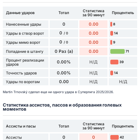
Статистика
Данные ударов
Тотал
Процентиль
за 90 минут
0
0.00
Нанесенные удары
8
0
0.00
Удары в створ ворот
14
/ 0
0
0.00
Удары мимо ворот
9
/ 0
0 Раз (а)
0.00
Попадание в штангу
71
Процент реализации
0.00%
Н/Д
39
ударов
0.00%
Н/Д
Точность ударов
14
0.00
Н/Д
Н/Д
Удары по воротам
Martin Trnovský сделал еще ни одного удара в Суперлига 2025/2026.
Статистика ассистов, пассов и образования голевых
моментов
Статистика
Ассисты и пасы
Тотал
Процентиль
за 90 минут
0
0
Ассисты
42