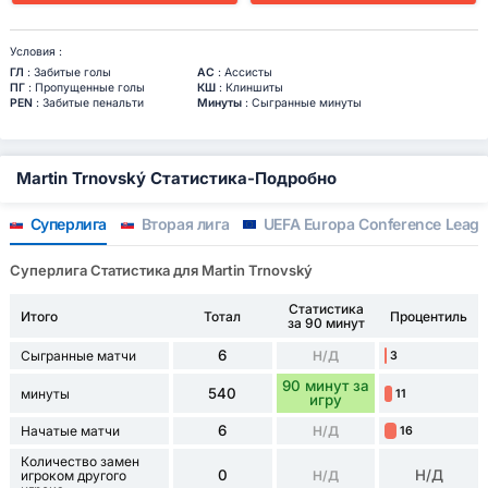
Условия :
ГЛ
: Забитые голы
АС
: Ассисты
ПГ
: Пропущенные голы
КШ
: Клиншиты
PEN
: Забитые пенальти
Минуты
: Сыгранные минуты
Martin Trnovský Статистика-Подробно
Суперлига
Вторая лига
UEFA Europa Conference Leag
Суперлига Статистика для Martin Trnovský
Статистика
Итого
Тотал
Процентиль
за 90 минут
6
Сыгранные матчи
Н/Д
3
90 минут за
540
минуты
11
игру
6
Начатые матчи
Н/Д
16
Количество замен
0
Н/Д
игроком другого
Н/Д