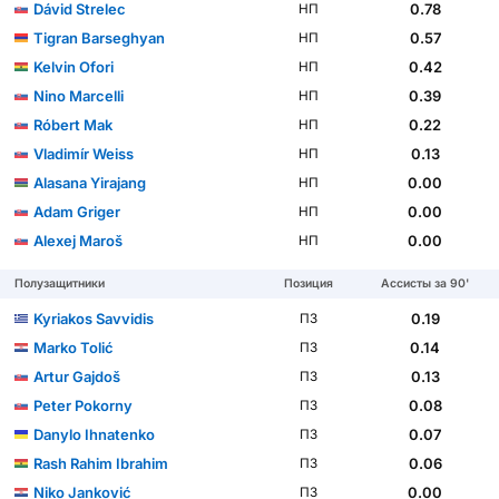
Dávid Strelec
0.78
НП
Tigran Barseghyan
0.57
НП
Kelvin Ofori
0.42
НП
Nino Marcelli
0.39
НП
Róbert Mak
0.22
НП
Vladimír Weiss
0.13
НП
Alasana Yirajang
0.00
НП
Adam Griger
0.00
НП
Alexej Maroš
0.00
НП
Полузащитники
Позиция
Ассисты за 90'
Kyriakos Savvidis
0.19
ПЗ
Marko Tolić
0.14
ПЗ
Artur Gajdoš
0.13
ПЗ
Peter Pokorny
0.08
ПЗ
Danylo Ihnatenko
0.07
ПЗ
Rash Rahim Ibrahim
0.06
ПЗ
Niko Janković
0.00
ПЗ