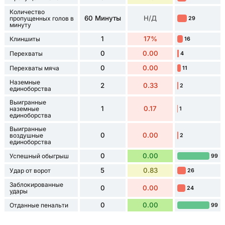
Количество
60 Минуты
Н/Д
пропущенных голов в
29
минуту
1
17%
Клиншиты
16
0
0.00
Перехваты
4
0
0.00
Перехваты мяча
11
Наземные
2
0.33
2
единоборства
Выигранные
1
0.17
наземные
1
единоборства
Выигранные
0
0.00
воздушные
2
единоборства
0
0.00
Успешный обыгрыш
99
5
0.83
Удар от ворот
26
Заблокированные
0
0.00
24
удары
0
0.00
Отданные пенальти
99