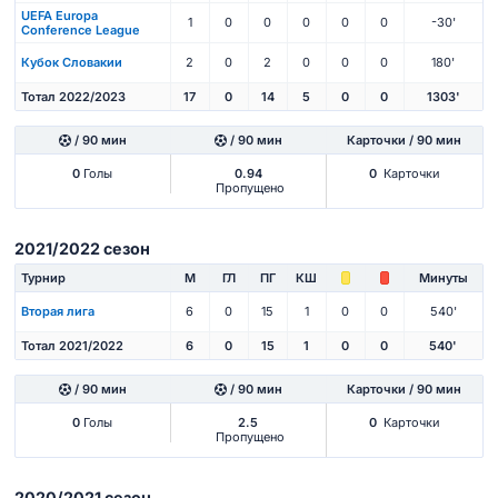
UEFA Europa
1
0
0
0
0
0
-30'
Conference League
Кубок Словакии
2
0
2
0
0
0
180'
Тотал 2022/2023
17
0
14
5
0
0
1303'
/ 90 мин
/ 90 мин
Карточки / 90 мин
0
Голы
0.94
0
Карточки
Пропущено
2021/2022 сезон
Турнир
М
ГЛ
ПГ
КШ
Минуты
Вторая лига
6
0
15
1
0
0
540'
Тотал 2021/2022
6
0
15
1
0
0
540'
/ 90 мин
/ 90 мин
Карточки / 90 мин
0
Голы
2.5
0
Карточки
Пропущено
2020/2021 сезон