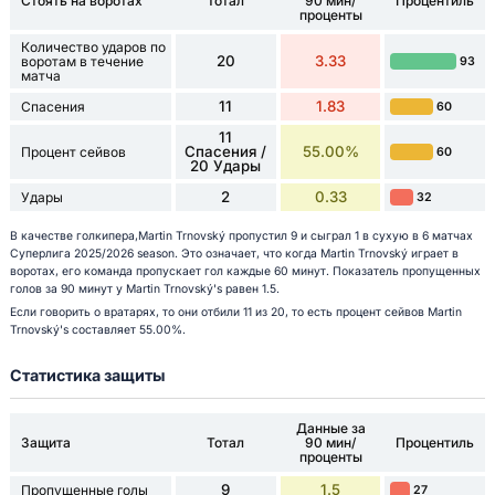
Стоять на воротах
Тотал
90 мин/
Процентиль
проценты
Количество ударов по
20
3.33
воротам в течение
93
матча
11
1.83
Спасения
60
11
Спасения /
55.00%
Процент сейвов
60
20 Удары
2
0.33
Удары
32
В качестве голкипера,Martin Trnovský пропустил 9 и сыграл 1 в сухую в 6 матчах
Суперлига 2025/2026 season. Это означает, что когда Martin Trnovský играет в
воротах, его команда пропускает гол каждые 60 минут. Показатель пропущенных
голов за 90 минут у Martin Trnovský's равен 1.5.
Если говорить о вратарях, то они отбили 11 из 20, то есть процент сейвов Martin
Trnovský's составляет 55.00%.
Статистика защиты
Данные за
Защита
Тотал
90 мин/
Процентиль
проценты
9
1.5
Пропущенные голы
27