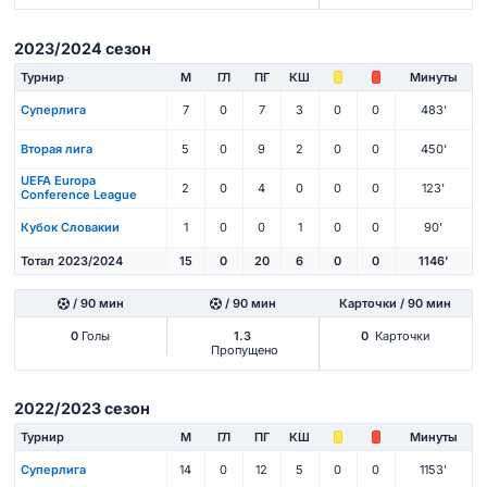
2023/2024 сезон
Турнир
М
ГЛ
ПГ
КШ
Минуты
Суперлига
7
0
7
3
0
0
483'
Вторая лига
5
0
9
2
0
0
450'
UEFA Europa
2
0
4
0
0
0
123'
Conference League
Кубок Словакии
1
0
0
1
0
0
90'
Тотал 2023/2024
15
0
20
6
0
0
1146'
/ 90 мин
/ 90 мин
Карточки / 90 мин
0
Голы
1.3
0
Карточки
Пропущено
2022/2023 сезон
Турнир
М
ГЛ
ПГ
КШ
Минуты
Суперлига
14
0
12
5
0
0
1153'