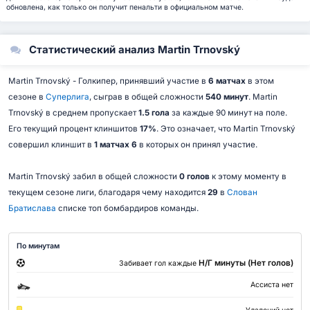
обновлена, как только он получит пенальти в официальном матче.
Статистический анализ Martin Trnovský
Martin Trnovský - Голкипер, принявший участие в
6 матчах
в этом
сезоне в
Суперлига
, сыграв в общей сложности
540 минут
. Martin
Trnovský в среднем пропускает
1.5 гола
за каждые 90 минут на поле.
Его текущий процент клиншитов
17%
. Это означает, что Martin Trnovský
совершил клиншит в
1 матчах 6
в которых он принял участие.
Martin Trnovský забил в общей сложности
0 голов
к этому моменту в
текущем сезоне лиги, благодаря чему находится
29
в
Слован
Братислава
списке топ бомбардиров команды.
По минутам
Н/Г минуты (Нет голов)
Забивает гол каждые
Ассиста нет