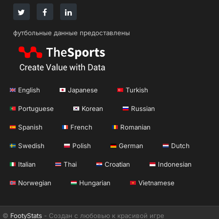
футбольные данные предоставлены
English
Japanese
Turkish
Portuguese
Korean
Russian
Spanish
French
Romanian
Swedish
Polish
German
Dutch
Italian
Thai
Croatian
Indonesian
Norwegian
Hungarian
Vietnamese
©
FootyStats
- Создан с любовью к красивой игре