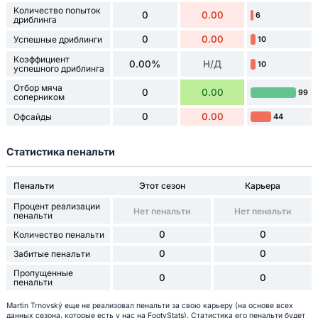
Количество попыток
0
0.00
6
дриблинга
0
0.00
Успешные дриблинги
10
Коэффициент
0.00%
Н/Д
10
успешного дриблинга
Отбор мяча
0
0.00
99
соперником
0
0.00
Офсайды
44
Статистика пенальти
Пенальти
Этот сезон
Карьера
Процент реализации
Нет пенальти
Нет пенальти
пенальти
0
0
Количество пенальти
0
0
Забитые пенальти
Пропущенные
0
0
пенальти
Martin Trnovský еще не реализовал пенальти за свою карьеру (на основе всех
данных сезона, которые есть у нас на FootyStats). Статистика его пенальти будет