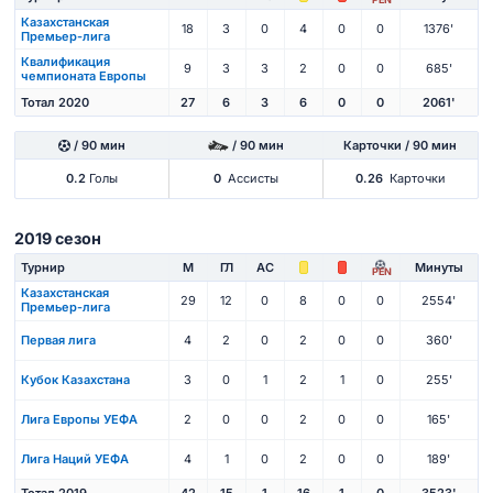
Казахстанская
18
3
0
4
0
0
1376'
Премьер-лига
Квалификация
9
3
3
2
0
0
685'
чемпионата Европы
Тотал 2020
27
6
3
6
0
0
2061'
/ 90 мин
/ 90 мин
Карточки / 90 мин
0.2
Голы
0
Ассисты
0.26
Карточки
2019 сезон
Турнир
М
ГЛ
АС
Минуты
PEN
Казахстанская
29
12
0
8
0
0
2554'
Премьер-лига
Первая лига
4
2
0
2
0
0
360'
Кубок Казахстана
3
0
1
2
1
0
255'
Лига Европы УЕФА
2
0
0
2
0
0
165'
Лига Наций УЕФА
4
1
0
2
0
0
189'
Тотал 2019
42
15
1
16
1
0
3523'