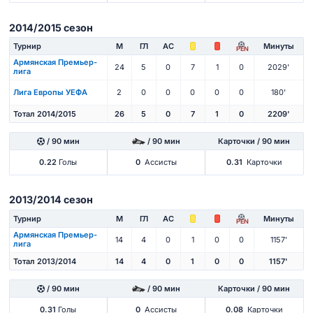
2014/2015 сезон
Турнир
М
ГЛ
АС
Минуты
PEN
Армянская Премьер-
24
5
0
7
1
0
2029'
лига
Лига Европы УЕФА
2
0
0
0
0
0
180'
Тотал 2014/2015
26
5
0
7
1
0
2209'
/ 90 мин
/ 90 мин
Карточки / 90 мин
0.22
Голы
0
Ассисты
0.31
Карточки
2013/2014 сезон
Турнир
М
ГЛ
АС
Минуты
PEN
Армянская Премьер-
14
4
0
1
0
0
1157'
лига
Тотал 2013/2014
14
4
0
1
0
0
1157'
/ 90 мин
/ 90 мин
Карточки / 90 мин
0.31
Голы
0
Ассисты
0.08
Карточки