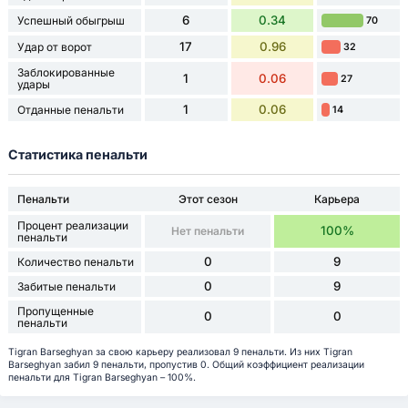
6
0.34
Успешный обыгрыш
70
17
0.96
Удар от ворот
32
Заблокированные
1
0.06
27
удары
1
0.06
Отданные пенальти
14
Статистика пенальти
Пенальти
Этот сезон
Карьера
Процент реализации
100%
Нет пенальти
пенальти
0
9
Количество пенальти
0
9
Забитые пенальти
Пропущенные
0
0
пенальти
Tigran Barseghyan за свою карьеру реализовал 9 пенальти. Из них Tigran
Barseghyan забил 9 пенальти, пропустив 0. Общий коэффициент реализации
пенальти для Tigran Barseghyan – 100%.