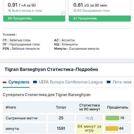
0.91
0.61
Г+A за 90
xG за 90 мин
16 Всего вклад в голы
10.85 Ожидаемые голы
99 Процентиль
97 Процентиль
Условия :
ГЛ
: Забитые голы
АС
: Ассисты
ПГ
: Пропущенные голы
КШ
: Клиншиты
PEN
: Забитые пенальти
Минуты
: Сыгранные минуты
Tigran Barseghyan Статистика-Подробно
Суперлига
UEFA Europa Conference League
Лига чемп
Суперлига Статистика для Tigran Barseghyan
Статистика
Итого
Тотал
Процентиль
за 90 минут
25
Сыгранные матчи
Н/Д
70
64 минут за
1591
минуты
66
игру