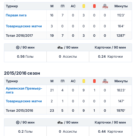
Турнир
М
ГЛ
АС
Минуты
PEN
Первая лига
16
7
0
3
0
0
1123'
Товарищеские матчи
3
0
0
0
0
0
164'
Тотал 2016/2017
19
7
0
3
0
0
1287'
/ 90 мин
/ 90 мин
Карточки / 90 мин
0.56
Голы
0
Ассисты
0.24
Карточки
2015/2016 сезон
Турнир
М
ГЛ
АС
Минуты
PEN
Армянская Премьер-
21
4
0
9
1
0
1823'
лига
Товарищеские матчи
2
1
0
0
0
0
147'
Тотал 2015/2016
23
5
0
9
1
0
1970'
/ 90 мин
/ 90 мин
Карточки / 90 мин
0.2
Голы
0
Ассисты
0.44
Карточки