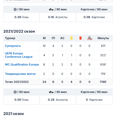
/ 90 мин
/ 90 мин
Карточки / 90 мин
0.39
Голы
0.16
Ассисты
0.08
Карточки
2021/2022 сезон
Турнир
М
ГЛ
АС
Минуты
PEN
Суперлига
10
4
2
0
0
0
611'
UEFA Europa
4
2
1
1
0
0
322'
Conference League
WC Qualification Europe
8
2
2
3
0
0
636'
Товарищеские матчи
2
0
0
0
0
0
179'
Тотал 2021/2022
24
8
5
4
0
0
1748'
/ 90 мин
/ 90 мин
Карточки / 90 мин
0.59
Голы
0.29
Ассисты
0
Карточки
2021 сезон