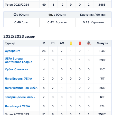
Тотал 2023/2024
49
15
12
9
0
2
3466'
/ 90 мин
/ 90 мин
Карточки / 90 мин
0.49
Голы
0.42
Ассисты
0.23
Карточки
2022/2023 сезон
Турнир
М
ГЛ
АС
Минуты
PEN
Суперлига
26
5
2
1
0
1
1146'
UEFA Europa
7
0
1
3
1
0
330'
Conference League
Кубок Словакии
4
1
0
0
0
0
140'
Лига Европы УЕФА
2
0
0
0
0
0
151'
Лига чемпионов УЕФА
4
2
1
1
0
0
266'
Товарищеские матчи
2
0
0
0
0
0
69'
Лига Наций УЕФА
6
0
1
0
0
0
474'
Тотал 2022/2023
51
8
5
5
1
1
2576'