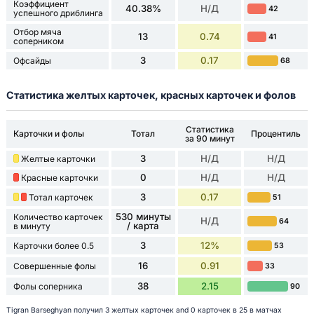
Коэффициент
40.38%
Н/Д
42
успешного дриблинга
Отбор мяча
13
0.74
41
соперником
3
0.17
Офсайды
68
Статистика желтых карточек, красных карточек и фолов
Статистика
Карточки и фолы
Тотал
Процентиль
за 90 минут
3
Н/Д
Н/Д
Желтые карточки
0
Н/Д
Н/Д
Красные карточки
3
0.17
Тотал карточек
51
530 минуты
Количество карточек
Н/Д
64
/ карта
в минуту
3
12%
Карточки более 0.5
53
16
0.91
Совершенные фолы
33
38
2.15
Фолы соперника
90
Tigran Barseghyan получил 3 желтых карточек and 0 карточек в 25 в матчах