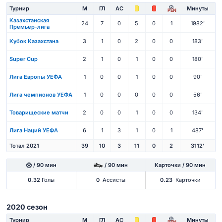
Турнир
М
ГЛ
АС
Минуты
PEN
Казахстанская
24
7
0
5
0
1
1982'
Премьер-лига
Кубок Казахстана
3
1
0
2
0
0
183'
Super Cup
2
1
0
1
0
0
180'
Лига Европы УЕФА
1
0
0
1
0
0
90'
Лига чемпионов УЕФА
1
0
0
0
0
0
56'
Товарищеские матчи
2
0
0
1
0
0
134'
Лига Наций УЕФА
6
1
3
1
0
1
487'
Тотал 2021
39
10
3
11
0
2
3112'
/ 90 мин
/ 90 мин
Карточки / 90 мин
0.32
Голы
0
Ассисты
0.23
Карточки
2020 сезон
Турнир
М
ГЛ
АС
Минуты
PEN