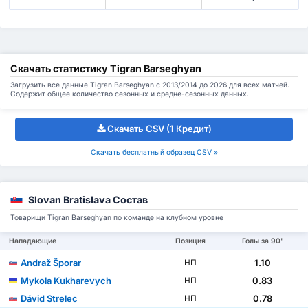
Скачать статистику Tigran Barseghyan
Загрузить все данные Tigran Barseghyan с 2013/2014 до 2026 для всех матчей.
Содержит общее количество сезонных и средне-сезонных данных.
Скачать CSV (1 Кредит)
Скачать бесплатный образец CSV »
Slovan Bratislava Состав
Товарищи Tigran Barseghyan по команде на клубном уровне
Нападающие
Позиция
Голы за 90'
Andraž Šporar
1.10
НП
Mykola Kukharevych
0.83
НП
Dávid Strelec
0.78
НП