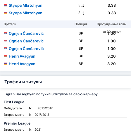
Styopa Mkrtchyan
3.33
ЗЩ
Styopa Mkrtchyan
3.33
ЗЩ
Вратари
Позиция
Пропущенные голы
за 90 минут
Ognjen Čančarević
1.00
ВР
Ognjen Čančarević
1.00
ВР
Ognjen Čančarević
1.00
ВР
Henri Avagyan
3.20
ВР
Henri Avagyan
3.20
ВР
Трофеи и титулы
Tigran Barseghyan получил 3 титулов за свою карьеру.
First League
Победитель
1x
2016/2017
Второе место
1x
2017/2018
Premier League
Второе место
1x
2021