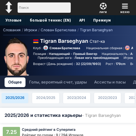
ЛИГИ
МЕНЮ
Угловые
большой теннис (EN)
API
Премиум
Словакия
/
Игроки
/
Слован Братислава
/
Tigran Barseghyan
Прогноз
Tigran Barseghyan
Стат-ка
Клуб :
Слован Братислава
Национальная сборная :
Ар
Позиция :
Нападающий - Правый Вингер
Национальность :
Arm
Преобладающая нога :
Левая нога преобладающая
Игровой
Возраст (День рождения) :
32 (22/09/1993)
Рост :
179cm
Вес
Общее
Голы, вероятный счет, удары
Ассисты и пасы
Д
2025/2026
2024/2025
2023/2024
2022/2023
202
2025/2026 и статистика карьеры
- Tigran Barseghyan
Средний рейтинг в Суперлига
7.25
Рейтинг по голам : 9 / 294 Игроков