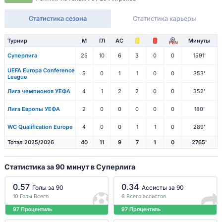
Статистика сезона
Статистика карьеры
Турнир
М
ГЛ
АС
Минуты
PEN
Суперлига
25
10
6
3
0
0
1591'
UEFA Europa Conference
5
0
1
1
0
0
353'
League
Лига чемпионов УЕФА
4
1
2
2
0
0
352'
Лига Европы УЕФА
2
0
0
0
0
0
180'
WC Qualification Europe
4
0
0
1
1
0
289'
Тотал 2025/2026
40
11
9
7
1
0
2765'
Статистика за 90 минут в Суперлига
0.57
0.34
Голы за 90
Ассисты за 90
10 Голы Всего
6 Всего ассистов
97 Процентиль
97 Процентиль