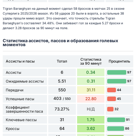
Tigran Barseghyan на данный момент сделал 58 бросков в матчах 25 в сезоне
Суперлига 2025/2026 season. Из 58 ударов 20 были в ворота, а остальные 38
удары прошли мимо ворот. Это означает, что точность стрельбы Tigran
Barseghyan's составляет 34.48%. Они забивают гол за каждые 5.27 броски и
делают 3.28 бросков за 90 минут на поле.
Статистика ассистов, пассов и образования голевых
моментов
Статистика
Ассисты и пасы
Тотал
Процентиль
за 90 минут
6
0.34
Ассисты
97
5.51
0.31
Ожидаемые ассисты
97
550
31.11
Передачи
44
403
22.80
Успешные пасы
45
/ 550
Коэффициент
73.27%
Н/Д
32
завершенности паса
31
1.75
Ключевые пассы
91
64
3.62
Кроссы
86