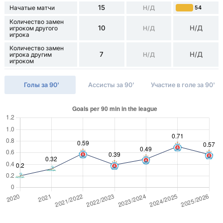
15
Начатые матчи
Н/Д
54
Количество замен
10
Н/Д
игроком другого
Н/Д
игрока
Количество замен
7
Н/Д
игрока другим
Н/Д
игроком
Голы за 90'
Ассисты за 90'
Участие в голе за 90'