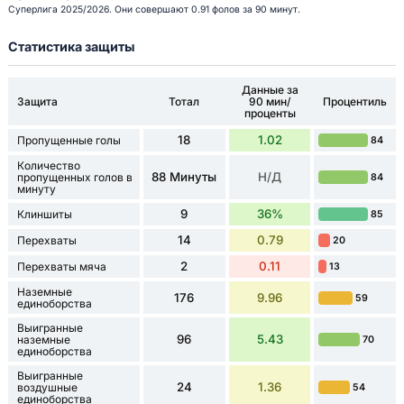
Суперлига 2025/2026. Они совершают 0.91 фолов за 90 минут.
Статистика защиты
Данные за
Защита
Тотал
90 мин/
Процентиль
проценты
18
1.02
Пропущенные голы
84
Количество
88 Минуты
Н/Д
пропущенных голов в
84
минуту
9
36%
Клиншиты
85
14
0.79
Перехваты
20
2
0.11
Перехваты мяча
13
Наземные
176
9.96
59
единоборства
Выигранные
96
5.43
наземные
70
единоборства
Выигранные
24
1.36
воздушные
54
единоборства