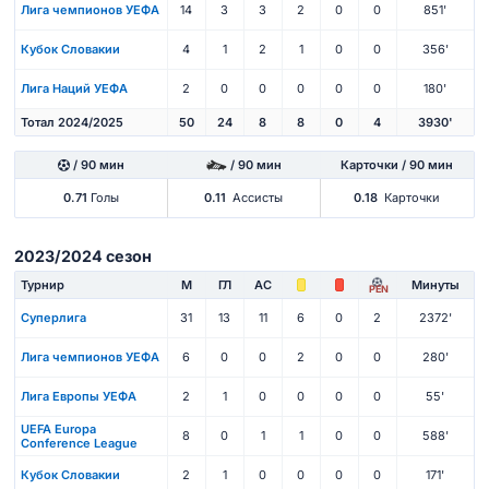
Лига чемпионов УЕФА
14
3
3
2
0
0
851'
Кубок Словакии
4
1
2
1
0
0
356'
Лига Наций УЕФА
2
0
0
0
0
0
180'
Тотал 2024/2025
50
24
8
8
0
4
3930'
/ 90 мин
/ 90 мин
Карточки / 90 мин
0.71
Голы
0.11
Ассисты
0.18
Карточки
2023/2024 сезон
Турнир
М
ГЛ
АС
Минуты
PEN
Суперлига
31
13
11
6
0
2
2372'
Лига чемпионов УЕФА
6
0
0
2
0
0
280'
Лига Европы УЕФА
2
1
0
0
0
0
55'
UEFA Europa
8
0
1
1
0
0
588'
Conference League
Кубок Словакии
2
1
0
0
0
0
171'