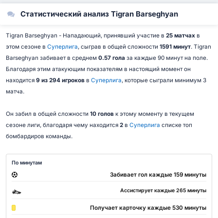
Статистический анализ Tigran Barseghyan
Tigran Barseghyan - Нападающий, принявший участие в
25 матчах
в
этом сезоне в
Суперлига
, сыграв в общей сложности
1591 минут
. Tigran
Barseghyan забивает в среднем
0.57 гола
за каждые 90 минут на поле.
Благодаря этим атакующим показателям в настоящий момент он
находится
9 из 294 игроков
в
Суперлига
, которые сыграли минимум 3
матча.
Он забил в общей сложности
10 голов
к этому моменту в текущем
сезоне лиги, благодаря чему находится
2
в
Суперлига
списке топ
бомбардиров команды.
По минутам
Забивает гол каждые 159 минуты
Ассистирует каждые 265 минуты
Получает карточку каждые 530 минуты