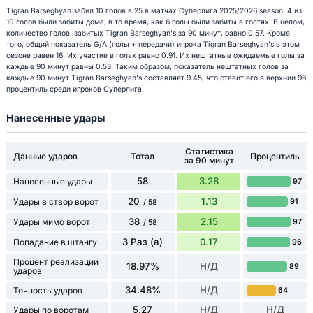
Tigran Barseghyan забил 10 голов в 25 в матчах Суперлига 2025/2026 season. 4 из
10 голов были забиты дома, в то время, как 6 голы были забиты в гостях. В целом,
количество голов, забитых Tigran Barseghyan's за 90 минут, равно 0.57. Кроме
того, общий показатель G/A (голы + передачи) игрока Tigran Barseghyan's в этом
сезоне равен 16. Их участие в голах равно 0.91. Их нештатные ожидаемые голы за
каждые 90 минут равны 0.53. Таким образом, показатель нештатных голов за
каждые 90 минут Tigran Barseghyan's составляет 9.45, что ставит его в верхний 96
процентиль среди игроков Суперлига.
Нанесенные удары
Статистика
Данные ударов
Тотал
Процентиль
за 90 минут
58
3.28
Нанесенные удары
97
20
1.13
Удары в створ ворот
91
/ 58
38
2.15
Удары мимо ворот
97
/ 58
3 Раз (а)
0.17
Попадание в штангу
96
Процент реализации
18.97%
Н/Д
89
ударов
34.48%
Н/Д
Точность ударов
64
5.27
Н/Д
Н/Д
Удары по воротам