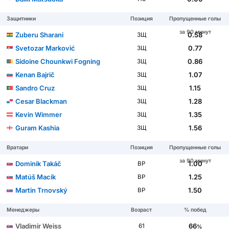
Защитники
Позиция
Пропущенные голы
за 90 минут
Zuberu Sharani
0.58
ЗЩ
Svetozar Marković
0.77
ЗЩ
Sidoine Chounkwi Fogning
0.86
ЗЩ
Kenan Bajrič
1.07
ЗЩ
Sandro Cruz
1.15
ЗЩ
Cesar Blackman
1.28
ЗЩ
Kevin Wimmer
1.35
ЗЩ
Guram Kashia
1.56
ЗЩ
Вратари
Позиция
Пропущенные голы
за 90 минут
Dominik Takáč
1.00
ВР
Matúš Macík
1.25
ВР
Martin Trnovský
1.50
ВР
Менеджеры
Возраст
% побед
Vladimir Weiss
66
61
%