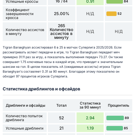
16
0.91
Успешные кроссы
84
/ 64
Коэффициент
25.00%
Н/Д
завершенности
52
кросса
265
Количество
Количество ассистов
Н/Д
Н/Д
ассистов в
в минуту
минуту
Tigran Barseghyan ассистировал 6 в 25 в матчах Суперлига 2025/2026. Если
рассматривать аспект передачи в игре, то Tigran Barseghyan передает мяч
примерно 31.11 раз за игру, а показатель выполнения передач 73.27. Он также
совершает 1.75 ключевые пасы в каждой игре, что приводит к значительным
шансам на гол. В целом показатель xA (ожидаемые ассисты) игрока Tigran
Barseghyan's составляет 0.31 за 90 минут. Благодаря этому показателю он
обходит 97 процентов игроков Суперлига.
Статистика дриблингов и офсайдов
Статистика
Дриблинги и офсайды
Тотал
Процентиль
за 90 минут
Количество попыток
52
2.94
89
дриблинга
21
1.19
Успешные дриблинги
85