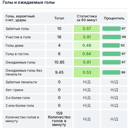
Голы и ожидаемые голы
Голы, вероятный
Статистика
Тотал
Процентиль
счет, удары
за 90 минут
10
0.57
Забитые голы
97
16
0.91
Участие в голе
99
4
0.48
Голы дома
92
6
0.64
Голы в гостях
97
10.85
0.61
Ожидаемые голы
97
Ожидаемые голы без
9.45
0.53
96
пенальти
0
Н/Д
Н/Д
Забитые пенальти
0
Н/Д
Н/Д
Хет-трики
0
Н/Д
Н/Д
3 и более гола
0
Н/Д
Н/Д
2 или более гола
159
Количество
Количество голов в
Н/Д
Н/Д
голов в
минуту
минуту