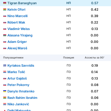
Tigran Barseghyan
0.57
НП
Kelvin Ofori
0.42
НП
Nino Marcelli
0.39
НП
Róbert Mak
0.22
НП
Vladimír Weiss
0.13
НП
Alasana Yirajang
0.00
НП
Adam Griger
0.00
НП
Alexej Maroš
0.00
НП
Полузащитники
Позиция
Ассисты за 90'
Kyriakos Savvidis
0.19
ПЗ
Marko Tolić
0.14
ПЗ
Artur Gajdoš
0.13
ПЗ
Peter Pokorny
0.08
ПЗ
Danylo Ihnatenko
0.07
ПЗ
Rash Rahim Ibrahim
0.06
ПЗ
Niko Janković
0.00
ПЗ
Daiki Matsuoka
0.00
ПЗ