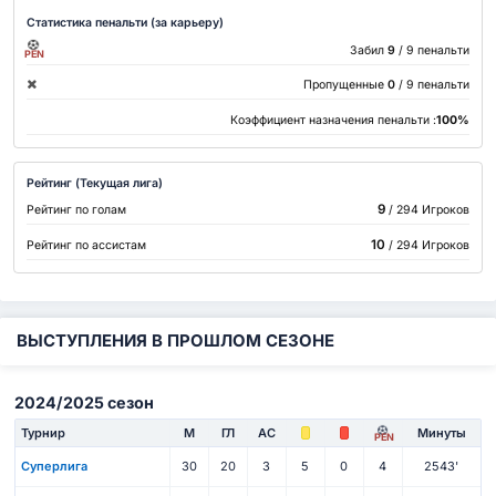
Статистика пенальти (за карьеру)
Забил
9
/ 9 пенальти
PEN
Пропущенные
0
/ 9 пенальти
Коэффициент назначения пенальти :
100%
Рейтинг (Текущая лига)
9
Рейтинг по голам
/ 294 Игроков
10
Рейтинг по ассистам
/ 294 Игроков
ВЫСТУПЛЕНИЯ В ПРОШЛОМ СЕЗОНЕ
2024/2025 сезон
Турнир
М
ГЛ
АС
Минуты
PEN
Суперлига
30
20
3
5
0
4
2543'