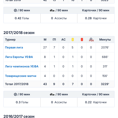
/ 90 мин
/ 90 мин
Карточки / 90 мин
0.42
Голы
0
Ассисты
0.28
Карточки
2017/2018 сезон
Турнир
М
ГЛ
АС
Минуты
PEN
Первая лига
27
7
0
5
0
0
2076'
Лига Европы УЕФА
8
1
0
1
0
0
686'
Лига чемпионов УЕФА
4
1
0
1
0
0
311'
Товарищеские матчи
4
0
0
0
0
0
156'
Тотал 2017/2018
43
9
0
7
0
0
3229'
/ 90 мин
/ 90 мин
Карточки / 90 мин
0.3
Голы
0
Ассисты
0.22
Карточки
2016/2017 сезон