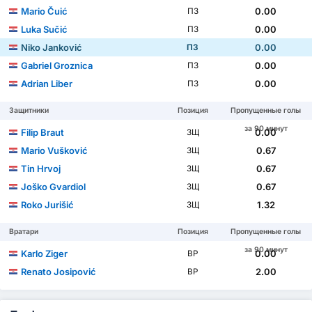
Mario Čuić
0.00
ПЗ
Luka Sučić
0.00
ПЗ
Niko Janković
0.00
ПЗ
Gabriel Groznica
0.00
ПЗ
Adrian Liber
0.00
ПЗ
Защитники
Позиция
Пропущенные голы
за 90 минут
Filip Braut
0.00
ЗЩ
Mario Vušković
0.67
ЗЩ
Tin Hrvoj
0.67
ЗЩ
Joško Gvardiol
0.67
ЗЩ
Roko Jurišić
1.32
ЗЩ
Вратари
Позиция
Пропущенные голы
за 90 минут
Karlo Ziger
0.00
ВР
Renato Josipović
2.00
ВР