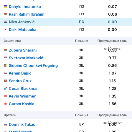
Danylo Ihnatenko
0.07
ПЗ
Rash Rahim Ibrahim
0.06
ПЗ
Niko Janković
0.00
ПЗ
Daiki Matsuoka
0.00
ПЗ
Защитники
Позиция
Пропущенные голы
за 90 минут
Zuberu Sharani
0.58
ЗЩ
Svetozar Marković
0.77
ЗЩ
Sidoine Chounkwi Fogning
0.86
ЗЩ
Kenan Bajrič
1.07
ЗЩ
Sandro Cruz
1.15
ЗЩ
Cesar Blackman
1.28
ЗЩ
Kevin Wimmer
1.35
ЗЩ
Guram Kashia
1.56
ЗЩ
Вратари
Позиция
Пропущенные голы
за 90 минут
Dominik Takáč
1.00
ВР
Matúš Macík
1.25
ВР