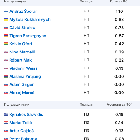
Нападающие
Позиция
Голы за 90'
Andraž Šporar
1.10
НП
Mykola Kukharevych
0.83
НП
Dávid Strelec
0.78
НП
Tigran Barseghyan
0.57
НП
Kelvin Ofori
0.42
НП
Nino Marcelli
0.39
НП
Róbert Mak
0.22
НП
Vladimír Weiss
0.13
НП
Alasana Yirajang
0.00
НП
Adam Griger
0.00
НП
Alexej Maroš
0.00
НП
Полузащитники
Позиция
Ассисты за 90'
Kyriakos Savvidis
0.19
ПЗ
Marko Tolić
0.14
ПЗ
Artur Gajdoš
0.13
ПЗ
Peter Pokorny
0.08
ПЗ