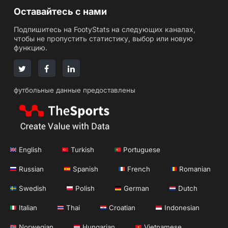
Оставайтесь с нами
Подпишитесь на FootyStats на следующих каналах,
чтобы не пропустить статистику, выбор или новую
функцию.
футбольные данные предоставлены
English
Turkish
Portuguese
Russian
Spanish
French
Romanian
Swedish
Polish
German
Dutch
Italian
Thai
Croatian
Indonesian
Norwegian
Hungarian
Vietnamese