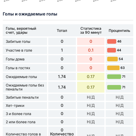
Голы и ожидаемые голы
Голы, вероятный
Статистика
Тотал
Процентиль
счет, удары
за 90 минут
0
0
Забитые голы
46
1
0.1
Участие в голе
44
0
0
Голы дома
54
0
0
Голы в гостях
63
1.74
0.17
Ожидаемые голы
71
Ожидаемые голы без
1.74
0.17
71
пенальти
0
Н/Д
Н/Д
Забитые пенальти
0
Н/Д
Н/Д
Хет-трики
0
Н/Д
Н/Д
3 и более гола
0
Н/Д
Н/Д
2 или более гола
0
Количество
Количество голов в
Н/Д
Н/Д