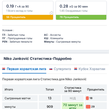
0.19
0.28
Г+A за 90
xG за 90 мин
1 Всего вклад в голы
1.45 Ожидаемые голы
56 Процентиль
78 Процентиль
Условия :
ГЛ
: Забитые голы
АС
: Ассисты
ПГ
: Пропущенные голы
КШ
: Клиншиты
PEN
: Забитые пенальти
Минуты
: Сыгранные минуты
Niko Janković Статистика-Подробно
Первая хорватская лига
Суперлига
Кубок Хорватии
Первая хорватская лига Статистика для Niko Janković
Статистика
Итого
Тотал
Процентиль
за 90 минут
13
Сыгранные матчи
Н/Д
18
70 минут за
909
минуты
29
игру