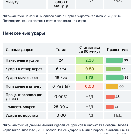
голов в
минуту
минуту
Niko Janković не забил ни одного гола в Первая хорватская лига 2025/2026.
Посмотрим, как он проявят себя в предстоящих играх.
Нанесенные удары
Статистика
Данные ударов
Тотал
Процентиль
за 90 минут
24
2.38
Нанесенные удары
89
6
0.59
Удары в створ ворот
77
/ 24
18
1.78
Удары мимо ворот
93
/ 24
0 Раз (а)
0.00
Попадание в штангу
66
Процент реализации
0.00%
Н/Д
46
ударов
25.00%
Н/Д
Точность ударов
41
0.00
Н/Д
Н/Д
Удары по воротам
Niko Janković на данный момент сделал 24 бросков в матчах 13 в сезоне Первая
хорватская лига 2025/2026 season. Из 24 ударов 6 были в ворота, а остальные 18