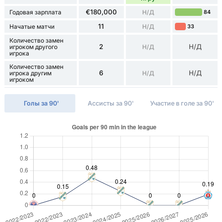
€180,000
Годовая зарплата
Н/Д
84
11
Начатые матчи
Н/Д
33
Количество замен
2
Н/Д
игроком другого
Н/Д
игрока
Количество замен
6
Н/Д
игрока другим
Н/Д
игроком
Голы за 90'
Ассисты за 90'
Участие в голе за 90'