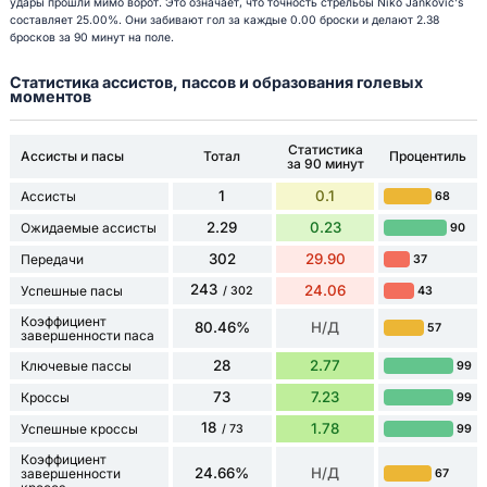
удары прошли мимо ворот. Это означает, что точность стрельбы Niko Janković's
составляет 25.00%. Они забивают гол за каждые 0.00 броски и делают 2.38
бросков за 90 минут на поле.
Статистика ассистов, пассов и образования голевых
моментов
Статистика
Ассисты и пасы
Тотал
Процентиль
за 90 минут
1
0.1
Ассисты
68
2.29
0.23
Ожидаемые ассисты
90
302
29.90
Передачи
37
243
24.06
Успешные пасы
43
/ 302
Коэффициент
80.46%
Н/Д
57
завершенности паса
28
2.77
Ключевые пассы
99
73
7.23
Кроссы
99
18
1.78
Успешные кроссы
99
/ 73
Коэффициент
24.66%
Н/Д
завершенности
67