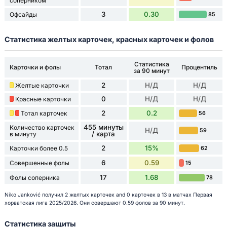
соперником
3
0.30
Офсайды
85
Статистика желтых карточек, красных карточек и фолов
Статистика
Карточки и фолы
Тотал
Процентиль
за 90 минут
2
Н/Д
Н/Д
Желтые карточки
0
Н/Д
Н/Д
Красные карточки
2
0.2
Тотал карточек
56
455 минуты
Количество карточек
Н/Д
59
/ карта
в минуту
2
15%
Карточки более 0.5
62
6
0.59
Совершенные фолы
15
17
1.68
Фолы соперника
78
Niko Janković получил 2 желтых карточек and 0 карточек в 13 в матчах Первая
хорватская лига 2025/2026. Они совершают 0.59 фолов за 90 минут.
Статистика защиты