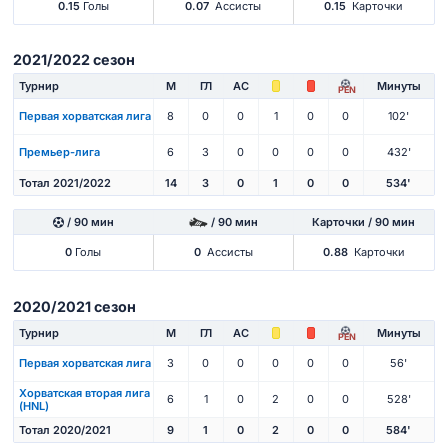
0.15
Голы
0.07
Ассисты
0.15
Карточки
2021/2022 сезон
Турнир
М
ГЛ
АС
Минуты
PEN
Первая хорватская лига
8
0
0
1
0
0
102'
Премьер-лига
6
3
0
0
0
0
432'
Тотал 2021/2022
14
3
0
1
0
0
534'
/ 90 мин
/ 90 мин
Карточки / 90 мин
0
Голы
0
Ассисты
0.88
Карточки
2020/2021 сезон
Турнир
М
ГЛ
АС
Минуты
PEN
Первая хорватская лига
3
0
0
0
0
0
56'
Хорватская вторая лига
6
1
0
2
0
0
528'
(HNL)
Тотал 2020/2021
9
1
0
2
0
0
584'