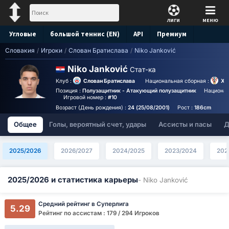
ЛИГИ
МЕНЮ
Угловые
большой теннис (EN)
API
Премиум
Словакия
/
Игроки
/
Слован Братислава
/
Niko Janković
Прогноз
Niko Janković
Стат-ка
Клуб :
Слован Братислава
Национальная сборная :
Хо
Позиция :
Полузащитник - Атакующий полузащитник
Национал
Игровой номер :
#10
Возраст (День рождения) :
24 (25/08/2001)
Рост :
186cm
Общее
Голы, вероятный счет, удары
Ассисты и пасы
Д
2025/2026
2026/2027
2024/2025
2023/2024
202
2025/2026 и статистика карьеры
- Niko Janković
Средний рейтинг в Суперлига
5.29
Рейтинг по ассистам : 179 / 294 Игроков