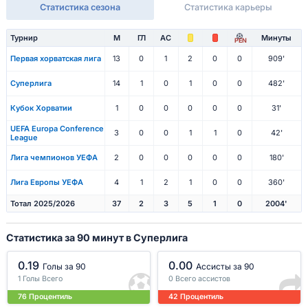
Статистика сезона
Статистика карьеры
Турнир
М
ГЛ
АС
Минуты
PEN
Первая хорватская лига
13
0
1
2
0
0
909'
Суперлига
14
1
0
1
0
0
482'
Кубок Хорватии
1
0
0
0
0
0
31'
UEFA Europa Conference
3
0
0
1
1
0
42'
League
Лига чемпионов УЕФА
2
0
0
0
0
0
180'
Лига Европы УЕФА
4
1
2
1
0
0
360'
Тотал 2025/2026
37
2
3
5
1
0
2004'
Статистика за 90 минут в Суперлига
0.19
0.00
Голы за 90
Ассисты за 90
1 Голы Всего
0 Всего ассистов
76 Процентиль
42 Процентиль