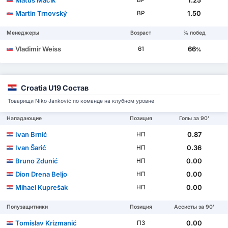
Martin Trnovský
1.50
ВР
Менеджеры
Возраст
% побед
Vladimir Weiss
66
61
%
Croatia U19 Состав
Товарищи Niko Janković по команде на клубном уровне
Нападающие
Позиция
Голы за 90'
Ivan Brnić
0.87
НП
Ivan Šarić
0.36
НП
Bruno Zdunić
0.00
НП
Dion Drena Beljo
0.00
НП
Mihael Kuprešak
0.00
НП
Полузащитники
Позиция
Ассисты за 90'
Tomislav Krizmanić
0.00
ПЗ