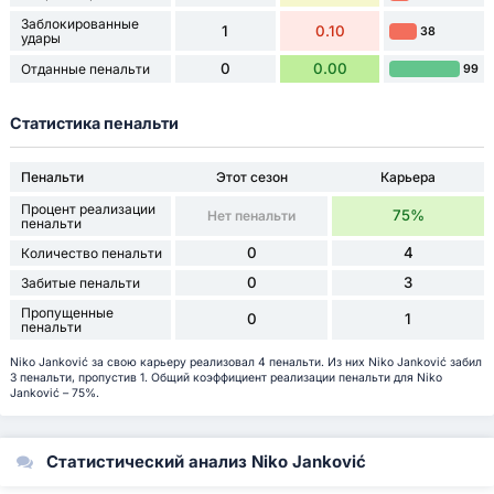
Заблокированные
1
0.10
38
удары
0
0.00
Отданные пенальти
99
Статистика пенальти
Пенальти
Этот сезон
Карьера
Процент реализации
75%
Нет пенальти
пенальти
0
4
Количество пенальти
0
3
Забитые пенальти
Пропущенные
0
1
пенальти
Niko Janković за свою карьеру реализовал 4 пенальти. Из них Niko Janković забил
3 пенальти, пропустив 1. Общий коэффициент реализации пенальти для Niko
Janković – 75%.
Статистический анализ Niko Janković