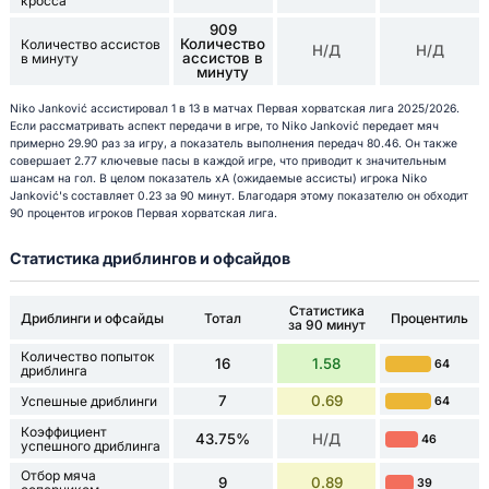
кросса
909
Количество
Количество ассистов
Н/Д
Н/Д
ассистов в
в минуту
минуту
Niko Janković ассистировал 1 в 13 в матчах Первая хорватская лига 2025/2026.
Если рассматривать аспект передачи в игре, то Niko Janković передает мяч
примерно 29.90 раз за игру, а показатель выполнения передач 80.46. Он также
совершает 2.77 ключевые пасы в каждой игре, что приводит к значительным
шансам на гол. В целом показатель xA (ожидаемые ассисты) игрока Niko
Janković's составляет 0.23 за 90 минут. Благодаря этому показателю он обходит
90 процентов игроков Первая хорватская лига.
Статистика дриблингов и офсайдов
Статистика
Дриблинги и офсайды
Тотал
Процентиль
за 90 минут
Количество попыток
16
1.58
64
дриблинга
7
0.69
Успешные дриблинги
64
Коэффициент
43.75%
Н/Д
46
успешного дриблинга
Отбор мяча
9
0.89
39