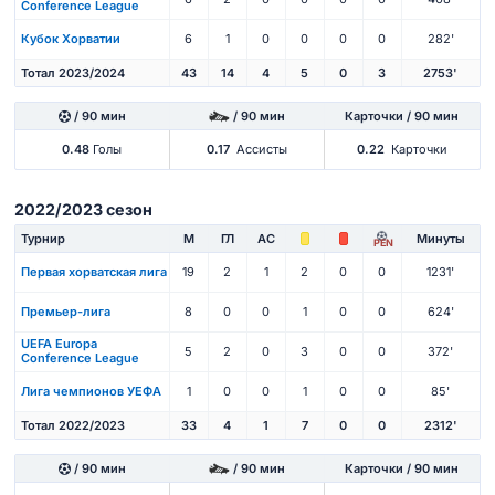
Conference League
Кубок Хорватии
6
1
0
0
0
0
282'
Тотал 2023/2024
43
14
4
5
0
3
2753'
/ 90 мин
/ 90 мин
Карточки / 90 мин
0.48
Голы
0.17
Ассисты
0.22
Карточки
2022/2023 сезон
Турнир
М
ГЛ
АС
Минуты
PEN
Первая хорватская лига
19
2
1
2
0
0
1231'
Премьер-лига
8
0
0
1
0
0
624'
UEFA Europa
5
2
0
3
0
0
372'
Conference League
Лига чемпионов УЕФА
1
0
0
1
0
0
85'
Тотал 2022/2023
33
4
1
7
0
0
2312'
/ 90 мин
/ 90 мин
Карточки / 90 мин