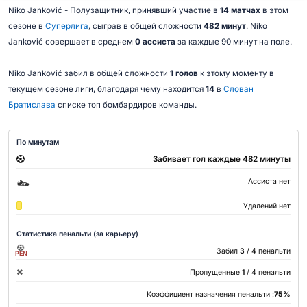
Niko Janković - Полузащитник, принявший участие в
14 матчах
в этом
сезоне в
Суперлига
, сыграв в общей сложности
482 минут
. Niko
Janković совершает в среднем
0 ассиста
за каждые 90 минут на поле.
Niko Janković забил в общей сложности
1 голов
к этому моменту в
текущем сезоне лиги, благодаря чему находится
14
в
Слован
Братислава
списке топ бомбардиров команды.
По минутам
Забивает гол каждые 482 минуты
Ассиста нет
Удалений нет
Статистика пенальти (за карьеру)
Забил
3
/ 4 пенальти
PEN
Пропущенные
1
/ 4 пенальти
Коэффициент назначения пенальти :
75%