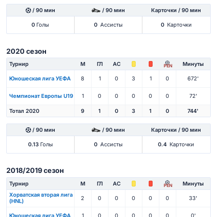
/ 90 мин
/ 90 мин
Карточки / 90 мин
0
Голы
0
Ассисты
0
Карточки
2020 сезон
Турнир
М
ГЛ
АС
Минуты
PEN
Юношеская лига УЕФА
8
1
0
3
1
0
672'
Чемпионат Европы U19
1
0
0
0
0
0
72'
Тотал 2020
9
1
0
3
1
0
744'
/ 90 мин
/ 90 мин
Карточки / 90 мин
0.13
Голы
0
Ассисты
0.4
Карточки
2018/2019 сезон
Турнир
М
ГЛ
АС
Минуты
PEN
Хорватская вторая лига
2
0
0
0
0
0
33'
(HNL)
Юношеская лига УЕФА
1
0
0
0
0
0
0'