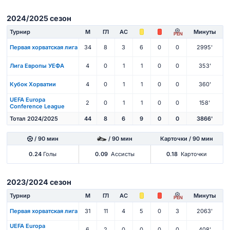
2024/2025 сезон
Турнир
М
ГЛ
АС
Минуты
PEN
Первая хорватская лига
34
8
3
6
0
0
2995'
Лига Европы УЕФА
4
0
1
1
0
0
353'
Кубок Хорватии
4
0
1
1
0
0
360'
UEFA Europa
2
0
1
1
0
0
158'
Conference League
Тотал 2024/2025
44
8
6
9
0
0
3866'
/ 90 мин
/ 90 мин
Карточки / 90 мин
0.24
Голы
0.09
Ассисты
0.18
Карточки
2023/2024 сезон
Турнир
М
ГЛ
АС
Минуты
PEN
Первая хорватская лига
31
11
4
5
0
3
2063'
UEFA Europa
6
2
0
0
0
0
408'