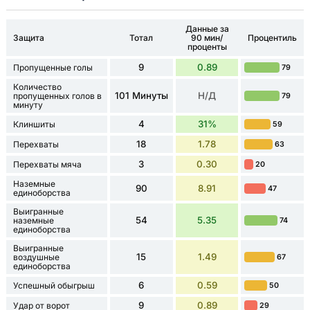
Данные за
Защита
Тотал
90 мин/
Процентиль
проценты
9
0.89
Пропущенные голы
79
Количество
101 Минуты
Н/Д
пропущенных голов в
79
минуту
4
31%
Клиншиты
59
18
1.78
Перехваты
63
3
0.30
Перехваты мяча
20
Наземные
90
8.91
47
единоборства
Выигранные
54
5.35
наземные
74
единоборства
Выигранные
15
1.49
воздушные
67
единоборства
6
0.59
Успешный обыгрыш
50
9
0.89
Удар от ворот
29