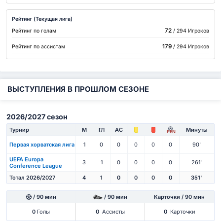
Рейтинг (Текущая лига)
72
Рейтинг по голам
/ 294 Игроков
179
Рейтинг по ассистам
/ 294 Игроков
ВЫСТУПЛЕНИЯ В ПРОШЛОМ СЕЗОНЕ
2026/2027 сезон
Турнир
М
ГЛ
АС
Минуты
PEN
Первая хорватская лига
1
0
0
0
0
0
90'
UEFA Europa
3
1
0
0
0
0
261'
Conference League
Тотал 2026/2027
4
1
0
0
0
0
351'
/ 90 мин
/ 90 мин
Карточки / 90 мин
0
Голы
0
Ассисты
0
Карточки