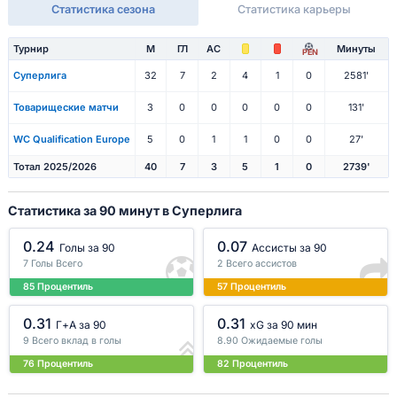
Статистика сезона
Статистика карьеры
Турнир
М
ГЛ
АС
Минуты
PEN
Суперлига
32
7
2
4
1
0
2581'
Товарищеские матчи
3
0
0
0
0
0
131'
WC Qualification Europe
5
0
1
1
0
0
27'
Тотал 2025/2026
40
7
3
5
1
0
2739'
Статистика за 90 минут в Суперлига
0.24
0.07
Голы за 90
Ассисты за 90
7 Голы Всего
2 Всего ассистов
85 Процентиль
57 Процентиль
0.31
0.31
Г+A за 90
xG за 90 мин
9 Всего вклад в голы
8.90 Ожидаемые голы
76 Процентиль
82 Процентиль