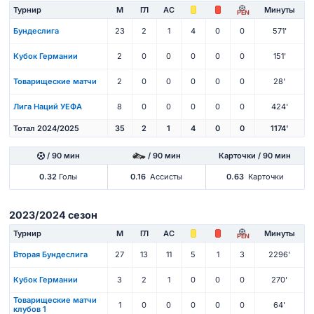
Турнир
М
ГЛ
АС
Минуты
PEN
Бундеслига
23
2
1
4
0
0
571'
Кубок Германии
2
0
0
0
0
0
151'
Товарищеские матчи
2
0
0
0
0
0
28'
Лига Наций УЕФА
8
0
0
0
0
0
424'
Тотал 2024/2025
35
2
1
4
0
0
1174'
/ 90 мин
/ 90 мин
Карточки / 90 мин
0.32
Голы
0.16
Ассисты
0.63
Карточки
2023/2024 сезон
Турнир
М
ГЛ
АС
Минуты
PEN
Вторая Бундеслига
27
13
11
5
1
3
2296'
Кубок Германии
3
2
1
0
0
0
270'
Товарищеские матчи
1
0
0
0
0
0
64'
клубов 1