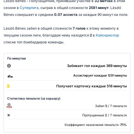
László Bénes - Полузащитник, принявший участие в
32 матчах
в этом
сезоне в
Суперлига
, сыграв в общей сложности
2581 минут
. László
Bénes совершает в среднем
0.07 ассиста
за каждые 90 минут на поле.
László Bénes забил в общей сложности
7 голов
к этому моменту в
текущем сезоне лиги, благодаря чему находится
2
в
Кайсериспор
списке топ бомбардиров команды.
По минутам
Забивает гол каждые 369 минуты
Ассистирует каждые 1291 минуты
Получает карточку каждые 516 минуты
Статистика пенальти (за карьеру)
Забил
5
/ 7 пенальти
PEN
Пропущенные
2
/ 7 пенальти
Коэффициент назначения пенальти :
71%