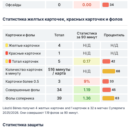
0
0.00
Офсайды
34
Статистика желтых карточек, красных карточек и фолов
Статистика
Карточки и фолы
Тотал
Процентиль
за 90 минут
4
Н/Д
Н/Д
Желтые карточки
1
Н/Д
Н/Д
Красные карточки
5
0.17
Тотал карточек
42
516 минуты
Количество карточек
Н/Д
68
/ карта
в минуту
3
9%
Карточки более 0.5
33
34
1.19
Совершенные фолы
45
39
1.36
Фолы соперника
63
László Bénes получил 4 желтых карточек and 1 карточек в 32 в матчах Суперлига
2025/2026. Они совершают 1.19 фолов за 90 минут.
Статистика защиты