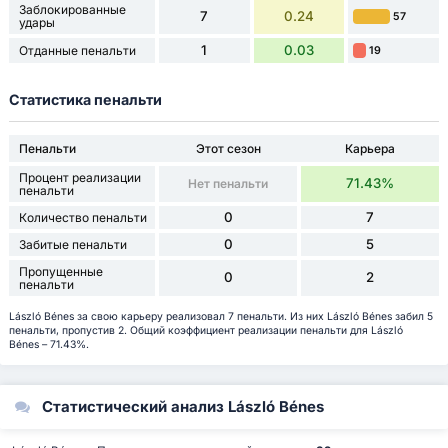
Заблокированные
7
0.24
57
удары
1
0.03
Отданные пенальти
19
Статистика пенальти
Пенальти
Этот сезон
Карьера
Процент реализации
71.43%
Нет пенальти
пенальти
0
7
Количество пенальти
0
5
Забитые пенальти
Пропущенные
0
2
пенальти
László Bénes за свою карьеру реализовал 7 пенальти. Из них László Bénes забил 5
пенальти, пропустив 2. Общий коэффициент реализации пенальти для László
Bénes – 71.43%.
Статистический анализ László Bénes