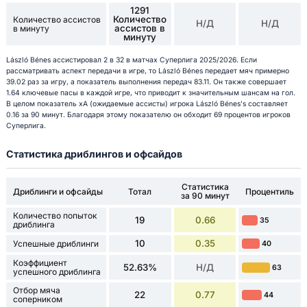
1291
Количество
Количество ассистов
Н/Д
Н/Д
ассистов в
в минуту
минуту
László Bénes ассистировал 2 в 32 в матчах Суперлига 2025/2026. Если
рассматривать аспект передачи в игре, то László Bénes передает мяч примерно
39.02 раз за игру, а показатель выполнения передач 83.11. Он также совершает
1.64 ключевые пасы в каждой игре, что приводит к значительным шансам на гол.
В целом показатель xA (ожидаемые ассисты) игрока László Bénes's составляет
0.16 за 90 минут. Благодаря этому показателю он обходит 69 процентов игроков
Суперлига.
Статистика дриблингов и офсайдов
Статистика
Дриблинги и офсайды
Тотал
Процентиль
за 90 минут
Количество попыток
19
0.66
35
дриблинга
10
0.35
Успешные дриблинги
40
Коэффициент
52.63%
Н/Д
63
успешного дриблинга
Отбор мяча
22
0.77
44
соперником