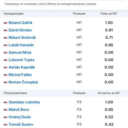
Товарищи по команде László Bénes на международном уровне
Нападающие
Позиция
Голы за 90'
Roland Galčík
1.50
НП
Dávid Strelec
0.91
НП
Róbert Boženík
0.71
НП
Lukáš Haraslín
0.65
НП
Samuel Mráz
0.00
НП
Ľubomír Tupta
0.00
НП
Adrián Kaprálik
0.00
НП
Michal Faško
0.00
НП
Roman Čerepkai
0.00
НП
Полузащитники
Позиция
Ассисты за 90'
Stanislav Lobotka
1.00
ПЗ
Matúš Bero
0.65
ПЗ
Ondrej Duda
0.52
ПЗ
Tomáš Suslov
0.42
ПЗ