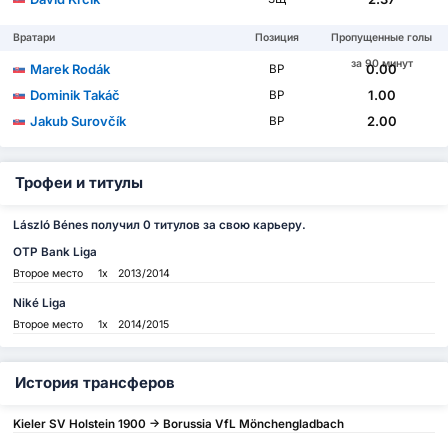
Вратари
Позиция
Пропущенные голы
за 90 минут
Marek Rodák
0.00
ВР
Dominik Takáč
1.00
ВР
Jakub Surovčík
2.00
ВР
Трофеи и титулы
László Bénes получил 0 титулов за свою карьеру.
OTP Bank Liga
Второе место
1x
2013/2014
Niké Liga
Второе место
1x
2014/2015
История трансферов
Kieler SV Holstein 1900 -> Borussia VfL Mönchengladbach