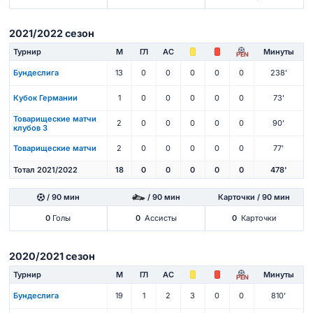
2021/2022 сезон
Турнир
М
ГЛ
АС
Минуты
PEN
Бундеслига
13
0
0
0
0
0
238'
Кубок Германии
1
0
0
0
0
0
73'
Товарищеские матчи
2
0
0
0
0
0
90'
клубов 3
Товарищеские матчи
2
0
0
0
0
0
77'
Тотал 2021/2022
18
0
0
0
0
0
478'
/ 90 мин
/ 90 мин
Карточки / 90 мин
0
Голы
0
Ассисты
0
Карточки
2020/2021 сезон
Турнир
М
ГЛ
АС
Минуты
PEN
Бундеслига
19
1
2
3
0
0
810'