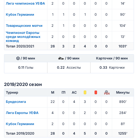
Лига чемпионов УЕФА
2
0
0
0
0
0
14'
Кубок Германии
1
1
0
1
0
0
90'
Товарищеские матчи
2
1
0
0
0
0
104'
Чемпионат Европы
среди молодёжных
2
0
0
0
0
0
13'
команд
Тотал 2020/2021
26
3
2
4
0
0
1031'
/ 90 мин
/ 90 мин
Карточки / 90 мин
0.11
Голы
0.22
Ассисты
0.33
Карточки
2019/2020 сезон
Турнир
М
ГЛ
АС
Минуты
PEN
Бундеслига
22
0
4
3
0
0
890'
Лига Европы УЕФА
4
0
0
2
0
0
284'
Кубок Германии
2
0
0
0
0
0
81'
Тотал 2019/2020
28
0
4
5
0
0
1255'