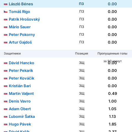
László Bénes
0.00
ПЗ
Tomáš Rigo
0.00
ПЗ
Patrik Hrošovský
0.00
ПЗ
Mário Sauer
0.00
ПЗ
Peter Pokorny
0.00
ПЗ
Artur Gajdoš
0.00
ПЗ
Защитники
Позиция
Пропущенные голы
за 90 минут
Dávid Hancko
0.00
ЗЩ
Peter Pekarík
0.00
ЗЩ
Peter Kováčik
0.00
ЗЩ
Kristián Bari
0.00
ЗЩ
Martin Valjent
0.49
ЗЩ
Denis Vavro
1.00
ЗЩ
Adam Obert
1.05
ЗЩ
Ľubomír Šatka
1.13
ЗЩ
Hugo Pávek
1.85
ЗЩ
Dávid Krčík
2.37
ЗЩ