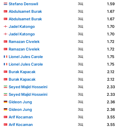
Stefano Denswil
1.59
ЗЩ
Abdulsamet Burak
1.67
ЗЩ
Abdulsamet Burak
1.67
ЗЩ
Jadel Katongo
1.70
ЗЩ
Jadel Katongo
1.70
ЗЩ
Ramazan Civelek
1.72
ЗЩ
Ramazan Civelek
1.72
ЗЩ
Lionel Jules Carole
1.75
ЗЩ
Lionel Jules Carole
1.75
ЗЩ
Burak Kapacak
2.12
ЗЩ
Burak Kapacak
2.12
ЗЩ
Seyed Majid Hosseini
2.33
ЗЩ
Seyed Majid Hosseini
2.33
ЗЩ
Gideon Jung
2.36
ЗЩ
Gideon Jung
2.36
ЗЩ
Arif Kocaman
3.55
ЗЩ
Arif Kocaman
3.55
ЗЩ