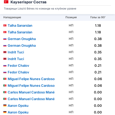
Kayserispor Состав
Товарищи László Bénes по команде на клубном уровне
Нападающие
Позиция
Голы за 90'
Talha Sarıarslan
1.18
НП
Talha Sarıarslan
1.18
НП
German Onugkha
0.38
НП
German Onugkha
0.38
НП
Indrit Tuci
0.35
НП
Indrit Tuci
0.35
НП
Fedor Chalov
0.21
НП
Fedor Chalov
0.21
НП
Miguel Felipe Nunes Cardoso
0.06
НП
Miguel Felipe Nunes Cardoso
0.06
НП
Carlos Manuel Cardoso Mané
0.00
НП
Carlos Manuel Cardoso Mané
0.00
НП
Aaron Opoku
0.00
НП
Aaron Opoku
0.00
НП