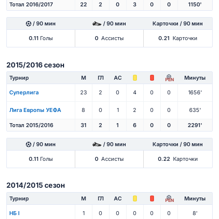
Тотал 2016/2017
22
2
0
3
0
0
1150'
/ 90 мин
/ 90 мин
Карточки / 90 мин
0.11
Голы
0
Ассисты
0.21
Карточки
2015/2016 сезон
Турнир
М
ГЛ
АС
Минуты
PEN
Суперлига
23
2
0
4
0
0
1656'
Лига Европы УЕФА
8
0
1
2
0
0
635'
Тотал 2015/2016
31
2
1
6
0
0
2291'
/ 90 мин
/ 90 мин
Карточки / 90 мин
0.11
Голы
0
Ассисты
0.22
Карточки
2014/2015 сезон
Турнир
М
ГЛ
АС
Минуты
PEN
НБ I
1
0
0
0
0
0
8'