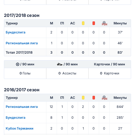
2017/2018 сезон
Турнир
М
ГЛ
АС
Минуты
PEN
Бундеслига
2
0
0
0
0
0
37'
Региональная лига
1
0
0
0
0
0
46'
Тотал 2017/2018
3
0
0
0
0
0
83'
/ 90 мин
/ 90 мин
Карточки / 90 мин
0
Голы
0
Ассисты
0
Карточки
2016/2017 сезон
Турнир
М
ГЛ
АС
Минуты
PEN
Региональная лига
12
1
0
2
0
0
844'
Бундеслига
8
1
0
0
0
0
285'
Кубок Германии
2
0
0
1
0
0
21'