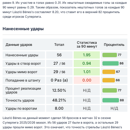
равен 9. Их участие в голах равно 0.31. Их нештатные ожидаемые голы за каждые
90 минут равны 0.29. Таким образом, показатель нештатных голов за каждые 90
минут László Bénes's составляет 8.20, что ставит его в верхний 82 процентиль
среди игроков Суперлига.
Нанесенные удары
Статистика
Данные ударов
Тотал
Процентиль
за 90 минут
56
1.95
Нанесенные удары
77
27
0.94
Удары в створ ворот
86
/ 56
29
1.01
Удары мимо ворот
67
/ 56
0 Раз (а)
0.00
Попадание в штангу
66
Процент реализации
12.50%
Н/Д
77
ударов
48.21%
Н/Д
Точность ударов
88
8.00
Н/Д
Н/Д
Удары по воротам
László Bénes на данный момент сделал 56 бросков в матчах 32 в сезоне
Суперлига 2025/2026 season. Из 56 ударов 27 были в ворота, а остальные 29
удары прошли мимо ворот. Это означает, что точность стрельбы László Bénes's