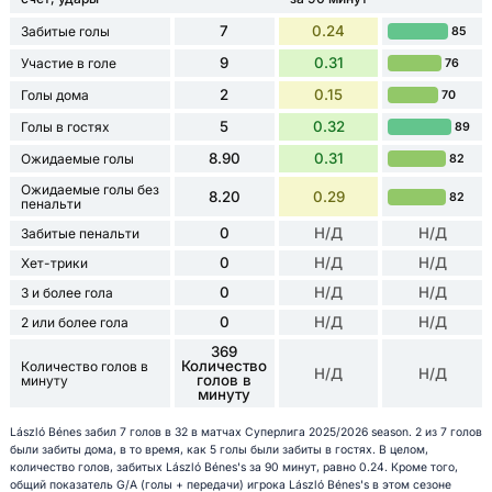
7
0.24
Забитые голы
85
9
0.31
Участие в голе
76
2
0.15
Голы дома
70
5
0.32
Голы в гостях
89
8.90
0.31
Ожидаемые голы
82
Ожидаемые голы без
8.20
0.29
82
пенальти
0
Н/Д
Н/Д
Забитые пенальти
0
Н/Д
Н/Д
Хет-трики
0
Н/Д
Н/Д
3 и более гола
0
Н/Д
Н/Д
2 или более гола
369
Количество
Количество голов в
Н/Д
Н/Д
голов в
минуту
минуту
László Bénes забил 7 голов в 32 в матчах Суперлига 2025/2026 season. 2 из 7 голов
были забиты дома, в то время, как 5 голы были забиты в гостях. В целом,
количество голов, забитых László Bénes's за 90 минут, равно 0.24. Кроме того,
общий показатель G/A (голы + передачи) игрока László Bénes's в этом сезоне