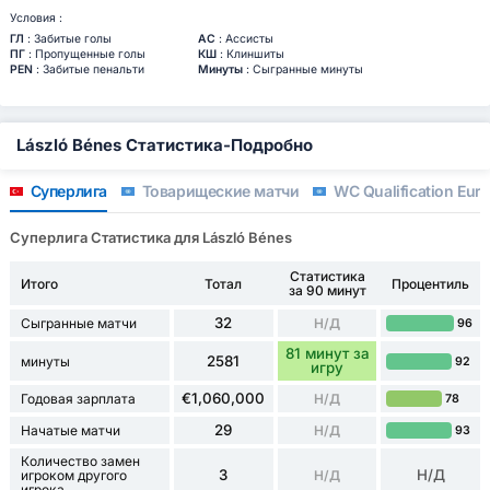
Условия :
ГЛ
: Забитые голы
АС
: Ассисты
ПГ
: Пропущенные голы
КШ
: Клиншиты
PEN
: Забитые пенальти
Минуты
: Сыгранные минуты
László Bénes Статистика-Подробно
Суперлига
Товарищеские матчи
WC Qualification Eur
Суперлига Статистика для László Bénes
Статистика
Итого
Тотал
Процентиль
за 90 минут
32
Сыгранные матчи
Н/Д
96
81 минут за
2581
минуты
92
игру
€1,060,000
Годовая зарплата
Н/Д
78
29
Начатые матчи
Н/Д
93
Количество замен
3
Н/Д
игроком другого
Н/Д
игрока