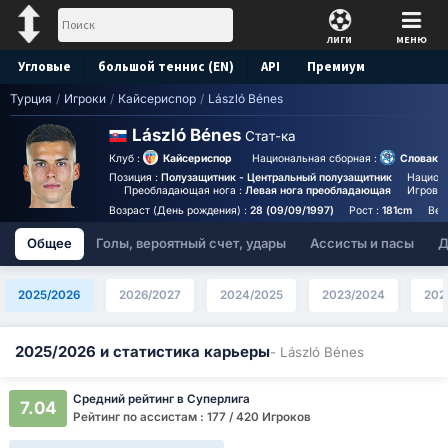
ЛИГИ
МЕНЮ
Угловые
большой теннис (EN)
API
Премиум
Турция
/
Игроки
/
Кайсериспор
/
László Bénes
Прогноз
László Bénes
Стат-ка
Клуб :
Кайсериспор
Национальная сборная :
Словаки
Позиция :
Полузащитник - Центральный полузащитник
Национ
Преобладающая нога :
Левая нога преобладающая
Игровой
Возраст (День рождения) :
28 (09/09/1997)
Рост :
181cm
Вес
Общее
Голы, вероятный счет, удары
Ассисты и пасы
Д
2025/2026
2026/2027
2024/2025
2023/2024
202
2025/2026 и статистика карьеры
- László Bénes
Средний рейтинг в Суперлига
7.04
Рейтинг по ассистам : 177 / 420 Игроков