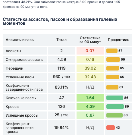
составляет 48.21%. Они забивают гол за каждые 8.00 броски и делают 1.95
бросков за 90 минут на поле.
Статистика ассистов, пассов и образования голевых
моментов
Статистика
Ассисты и пасы
Тотал
Процентиль
за 90 минут
2
0.07
Ассисты
57
4.59
0.16
Ожидаемые ассисты
69
1119
39.02
Передачи
65
930
32.43
Успешные пасы
65
/ 1119
Коэффициент
83.11%
Н/Д
61
завершенности паса
47
1.64
Ключевые пассы
86
126
4.39
Кроссы
89
25
0.87
Успешные кроссы
83
/ 126
Коэффициент
19.84%
Н/Д
завершенности
43
кросса