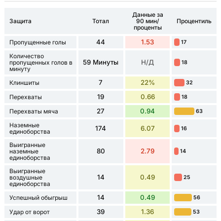
Данные за
Защита
Тотал
90 мин/
Процентиль
проценты
44
1.53
Пропущенные голы
17
Количество
59 Минуты
Н/Д
пропущенных голов в
18
минуту
7
22%
Клиншиты
32
19
0.66
Перехваты
18
27
0.94
Перехваты мяча
63
Наземные
174
6.07
16
единоборства
Выигранные
80
2.79
наземные
14
единоборства
Выигранные
14
0.49
воздушные
25
единоборства
14
0.49
Успешный обыгрыш
56
39
1.36
Удар от ворот
53