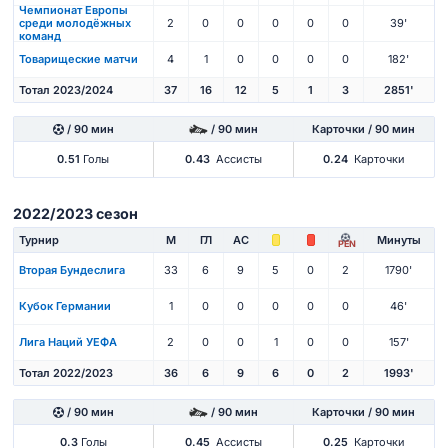
Чемпионат Европы
среди молодёжных
2
0
0
0
0
0
39'
команд
Товарищеские матчи
4
1
0
0
0
0
182'
Тотал 2023/2024
37
16
12
5
1
3
2851'
/ 90 мин
/ 90 мин
Карточки / 90 мин
0.51
Голы
0.43
Ассисты
0.24
Карточки
2022/2023 сезон
Турнир
М
ГЛ
АС
Минуты
PEN
Вторая Бундеслига
33
6
9
5
0
2
1790'
Кубок Германии
1
0
0
0
0
0
46'
Лига Наций УЕФА
2
0
0
1
0
0
157'
Тотал 2022/2023
36
6
9
6
0
2
1993'
/ 90 мин
/ 90 мин
Карточки / 90 мин
0.3
Голы
0.45
Ассисты
0.25
Карточки