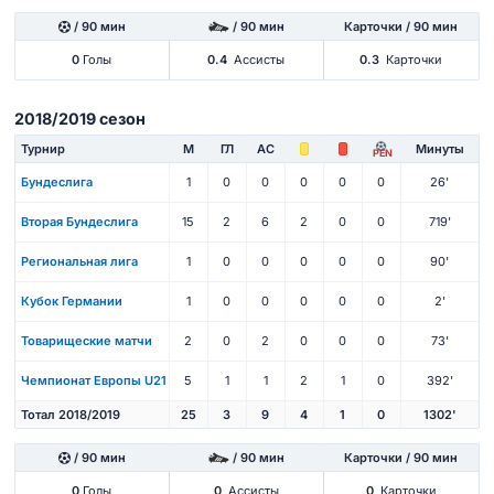
/ 90 мин
/ 90 мин
Карточки / 90 мин
0
Голы
0.4
Ассисты
0.3
Карточки
2018/2019 сезон
Турнир
М
ГЛ
АС
Минуты
PEN
Бундеслига
1
0
0
0
0
0
26'
Вторая Бундеслига
15
2
6
2
0
0
719'
Региональная лига
1
0
0
0
0
0
90'
Кубок Германии
1
0
0
0
0
0
2'
Товарищеские матчи
2
0
2
0
0
0
73'
Чемпионат Европы U21
5
1
1
2
1
0
392'
Тотал 2018/2019
25
3
9
4
1
0
1302'
/ 90 мин
/ 90 мин
Карточки / 90 мин
0
Голы
0
Ассисты
0
Карточки