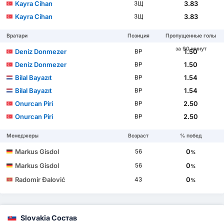
Kayra Cihan
3.83
ЗЩ
Kayra Cihan
3.83
ЗЩ
Вратари
Позиция
Пропущенные голы
за 90 минут
Deniz Donmezer
1.50
ВР
Deniz Donmezer
1.50
ВР
Bilal Bayazıt
1.54
ВР
Bilal Bayazıt
1.54
ВР
Onurcan Piri
2.50
ВР
Onurcan Piri
2.50
ВР
Менеджеры
Возраст
% побед
Markus Gisdol
0
56
%
Markus Gisdol
0
56
%
Radomir Đalović
0
43
%
Slovakia Состав