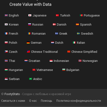
English
Japanese
Turkish
Portuguese
Korean
Russian
Danish
Spanish
French
Romanian
Greek
Swedish
Polish
German
Dutch
Italian
Czech
Chinese Traditional
Chinese Simplified
Thai
Croatian
Indonesian
Norwegian
Hungarian
Vietnamese
Bulgarian
Serbian
Arabic
©
FootyStats
- Создан с любовью к красивой игре
Связаться с нами
О нас
Помощь
Политика конфиденциальности