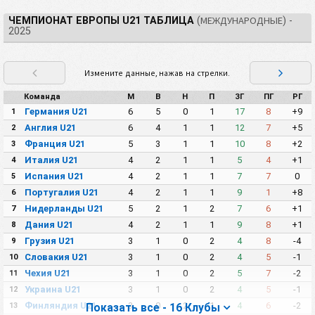
ЧЕМПИОНАТ ЕВРОПЫ U21 ТАБЛИЦА
(МЕЖДУНАРОДНЫЕ) -
2025
Измените данные, нажав на стрелки.
Команда
М
В
Н
П
ЗГ
ПГ
РГ
Германия U21
6
5
0
1
17
8
+9
1
Англия U21
6
4
1
1
12
7
+5
2
Франция U21
5
3
1
1
10
8
+2
3
Италия U21
4
2
1
1
5
4
+1
4
Испания U21
4
2
1
1
7
7
0
5
Португалия U21
4
2
1
1
9
1
+8
6
Нидерланды U21
5
2
1
2
7
6
+1
7
Дания U21
4
2
1
1
9
8
+1
8
Грузия U21
3
1
0
2
4
8
-4
9
Словакия U21
3
1
0
2
4
5
-1
10
Чехия U21
3
1
0
2
5
7
-2
11
Украина U21
3
1
0
2
4
5
-1
12
Финляндия U21
3
0
2
1
4
6
-2
13
Показать все - 16 Клубы