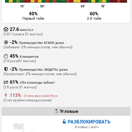
15'
30'
60'
75'
40%
60%
Первый тайм
2-й тайм
27.6
мин/гол
(101 Голов в 31 матчах)
-2%
Преимущество АТАКИ дома
(Забивает -2% меньше голов, чем обычно)
45%
Клиншитов
(14 раз в31 матчах)
-2%
Преимущество ЗАЩИТЫ дома
(Пропускает -2% меньше голов, чем обычно)
61%
Обе команды забьют
(19 раз в 31 матчах)
113%
- Очень высокий Риск
(Счет крайне непредсказуем)
Угловые
РАЗБЛОКИРОВАТЬ
Угловые / матч