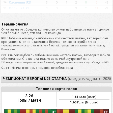
Словения U21
3
0
1
2
0
5
-5
14
Польша U21
3
0
0
3
2
11
-9
15
Румыния U21
3
0
0
3
2
5
-3
16
Терминология
Очки за матч
: Среднее количество очков, набранных за матч в турнире.
Чем больше число, тем сильнее команда.
КШ
: Таблица команд с наибольшим количеством матчей, в которых они
пропустили 0 голов. Статистика берется только из серий в лигах.
*Команда должна сыграть как минимум 7 матчей, прежде чем она попадет в эту таблицу
Клиншитов.
ОЗ
: Список клубов с наибольшим количеством матчей, в которых забили
обе команды. Статистика только из матчей внутренней лиги.
* Команда должна сыграть не менее 7 матчей, прежде чем она попадет в эту таблицу по ОБЗ.
Счет
: Матчи, в которых команда не забила гола.
ЧЕМПИОНАТ ЕВРОПЫ U21 СТАТ-КА
(МЕЖДУНАРОДНЫЕ) - 2025
Тепловая карта голов
3.26
1.61
Голы (Дома)
Голы / матч
1.65
Голы (В гостях)
HT
FT