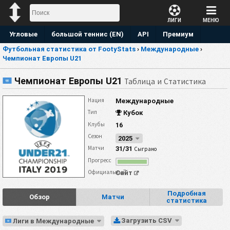
ЛИГИ
МЕНЮ
Угловые
большой теннис (EN)
API
Премиум
Футбольная статистика от FootyStats
›
Международные
›
Прогноз
Чемпионат Европы U21
Чемпионат Европы U21
Таблица и Статистика
Нация
Международные
Тип
Кубок
Клубы
16
Сезон
2025
Матчи
31/31
Сыграно
Прогресс
Официальный
Сайт
Подробная
Обзор
Матчи
статистика
Загрузить CSV
Лиги в Международные