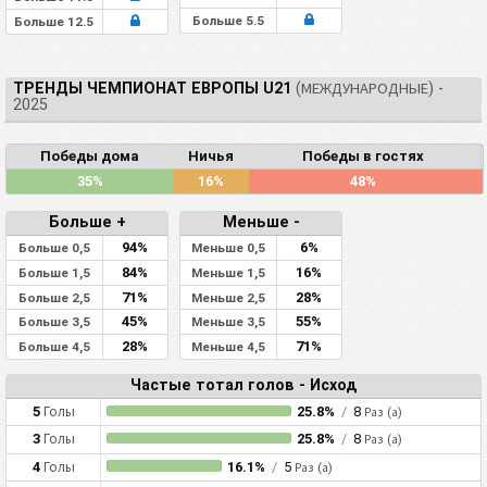
Больше 5.5
Больше 12.5
ТРЕНДЫ ЧЕМПИОНАТ ЕВРОПЫ U21
(МЕЖДУНАРОДНЫЕ) -
2025
Победы дома
Ничья
Победы в гостях
35%
16%
48%
Больше +
Меньше -
94%
6%
Больше 0,5
Меньше 0,5
84%
16%
Больше 1,5
Меньше 1,5
71%
28%
Больше 2,5
Меньше 2,5
45%
55%
Больше 3,5
Меньше 3,5
28%
71%
Больше 4,5
Меньше 4,5
Частые тотал голов - Исход
5
Голы
25.8%
/
8
Раз (а)
3
Голы
25.8%
/
8
Раз (а)
4
Голы
16.1%
/
5
Раз (а)