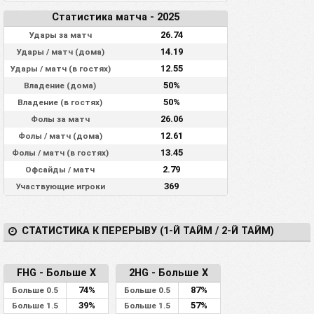
Статистика матча - 2025
26.74
Удары за матч
14.19
Удары / матч (дома)
12.55
Удары / матч (в гостях)
50%
Владение (дома)
50%
Владение (в гостях)
26.06
Фолы за матч
12.61
Фолы / матч (дома)
13.45
Фолы / матч (в гостях)
2.79
Офсайды / матч
369
Участвующие игроки
СТАТИСТИКА К ПЕРЕРЫВУ (1-Й ТАЙМ / 2-Й ТАЙМ)
FHG - Больше X
2HG - Больше X
74%
87%
Больше 0.5
Больше 0.5
39%
57%
Больше 1.5
Больше 1.5