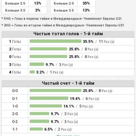
13%
35%
Больше 2.5
Больше 2.5
3%
13%
Больше 3.5
Больше 3.5
* FHG = Голы в первом тайме в Международные- Чемпионат Европы U21
* 2HG = Голы во втором тайме в Международные- Чемпионат Европы U21
Частые тотал голов - 1-й тайм
1
Голы
35.5%
/
11
Раз (а)
2
Голы
25.8%
/
8
Раз (а)
0
Голы
25.8%
/
8
Раз (а)
3
Голы
9.7%
/
3
Раз (а)
4
Голы
3.2%
/
1
Раз (а)
Частый счет - 1-й тайм
0-0
25.8%
/
8
Раз (а)
0-1
19.4%
/
6
Раз (а)
1-0
16.1%
/
5
Раз (а)
2-0
9.7%
/
3
Раз (а)
0-2
9.7%
/
3
Раз (а)
1-1
6.5%
/
2
Раз (а)