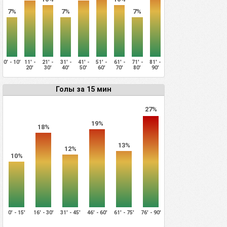
7%
7%
7%
0' - 10'
11' -
21' -
31' -
41' -
51' -
61' -
71' -
81' -
20'
30'
40'
50'
60'
70'
80'
90'
Голы за 15 мин
27%
19%
18%
13%
12%
10%
0' - 15'
16' - 30'
31' - 45'
46' - 60'
61' - 75'
76' - 90'