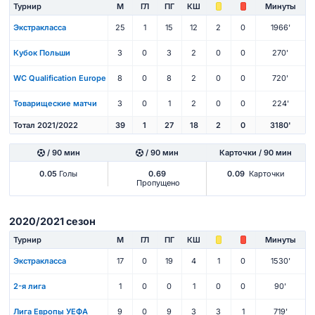
Турнир
М
ГЛ
ПГ
КШ
Минуты
Экстракласса
25
1
15
12
2
0
1966'
Кубок Польши
3
0
3
2
0
0
270'
WC Qualification Europe
8
0
8
2
0
0
720'
Товарищеские матчи
3
0
1
2
0
0
224'
Тотал 2021/2022
39
1
27
18
2
0
3180'
/ 90 мин
/ 90 мин
Карточки / 90 мин
0.05
Голы
0.69
0.09
Карточки
Пропущено
2020/2021 сезон
Турнир
М
ГЛ
ПГ
КШ
Минуты
Экстракласса
17
0
19
4
1
0
1530'
2-я лига
1
0
0
1
0
0
90'
Лига Европы УЕФА
9
0
9
3
3
1
719'