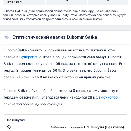
пенальти
Ľubomír Šatka еще не реализовал пенальти за свою карьеру (на основе всех
данных сезона, которые есть у нас на FootyStats). Статистика его пенальти будет
обновлена, как только он получит пенальти в официальном матче.
Статистический анализ Ľubomír Šatka
Ľubomír Šatka - Защитник, принявший участие в
27 матчах
в этом
сезоне в
Суперлига
, сыграв в общей сложности
2148 минут
. Ľubomír
Šatka в среднем пропускает
1.05 гола
за каждые 90 минут на поле. Его
текущий процент клиншитов
30%
. Это означает, что Ľubomír Šatka
совершил клиншит в
8 матчах 27
в которых он принял участие.
Ľubomír Šatka забил в общей сложности
0 голов
к этому моменту в
текущем сезоне лиги, благодаря чему находится
26
в
Самсунспор
списке топ бомбардиров команды.
По минутам
Н/Г минуты (Нет голов)
Забивает гол каждые