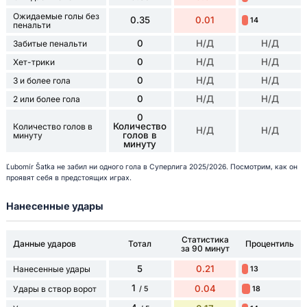
Ожидаемые голы без
0.35
0.01
14
пенальти
0
Н/Д
Н/Д
Забитые пенальти
0
Н/Д
Н/Д
Хет-трики
0
Н/Д
Н/Д
3 и более гола
0
Н/Д
Н/Д
2 или более гола
0
Количество
Количество голов в
Н/Д
Н/Д
голов в
минуту
минуту
Ľubomír Šatka не забил ни одного гола в Суперлига 2025/2026. Посмотрим, как он
проявят себя в предстоящих играх.
Нанесенные удары
Статистика
Данные ударов
Тотал
Процентиль
за 90 минут
5
0.21
Нанесенные удары
13
1
0.04
Удары в створ ворот
18
/ 5