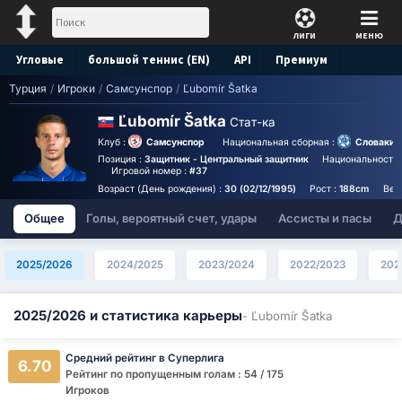
ЛИГИ
МЕНЮ
Угловые
большой теннис (EN)
API
Премиум
Турция
/
Игроки
/
Самсунспор
/
Ľubomír Šatka
Прогноз
Ľubomír Šatka
Стат-ка
Клуб :
Самсунспор
Национальная сборная :
Словакия
Позиция :
Защитник - Центральный защитник
Национальность 
Игровой номер :
#37
Возраст (День рождения) :
30 (02/12/1995)
Рост :
188cm
Вес
Общее
Голы, вероятный счет, удары
Ассисты и пасы
Д
2025/2026
2024/2025
2023/2024
2022/2023
202
2025/2026 и статистика карьеры
- Ľubomír Šatka
Средний рейтинг в Суперлига
6.70
Рейтинг по пропущенным голам : 54 / 175
Игроков