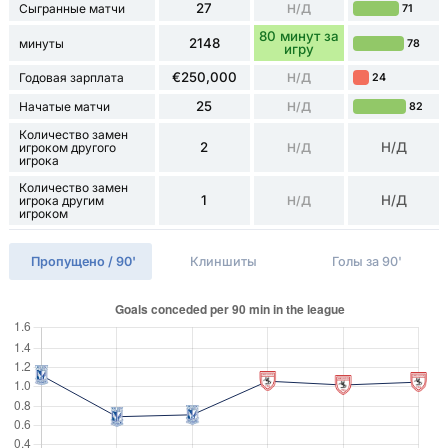
27
Сыгранные матчи
Н/Д
71
80 минут за
2148
минуты
78
игру
€250,000
Годовая зарплата
Н/Д
24
25
Начатые матчи
Н/Д
82
Количество замен
2
Н/Д
игроком другого
Н/Д
игрока
Количество замен
1
Н/Д
игрока другим
Н/Д
игроком
Пропущено / 90'
Клиншиты
Голы за 90'