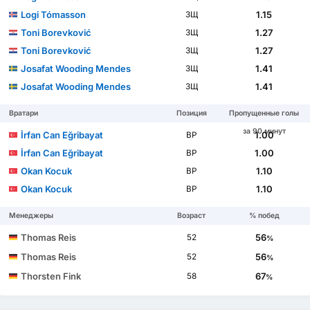
Logi Tómasson
1.15
ЗЩ
Toni Borevković
1.27
ЗЩ
Toni Borevković
1.27
ЗЩ
Josafat Wooding Mendes
1.41
ЗЩ
Josafat Wooding Mendes
1.41
ЗЩ
Вратари
Позиция
Пропущенные голы
за 90 минут
İrfan Can Eğribayat
1.00
ВР
İrfan Can Eğribayat
1.00
ВР
Okan Kocuk
1.10
ВР
Okan Kocuk
1.10
ВР
Менеджеры
Возраст
% побед
Thomas Reis
56
52
%
Thomas Reis
56
52
%
Thorsten Fink
67
58
%