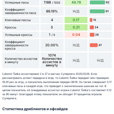
1188
49.78
Успешные пасы
92
/ 1332
Коэффициент
89.19%
Н/Д
91
завершенности паса
4
0.17
Ключевые пассы
15
5
0.21
Кроссы
24
1
0.04
Успешные кроссы
28
/ 5
Коэффициент
20.00%
Н/Д
завершенности
47
кросса
1074
Количество
Количество ассистов
Н/Д
Н/Д
ассистов в
в минуту
минуту
Ľubomír Šatka ассистировал 2 в 27 в матчах Суперлига 2025/2026. Если
рассматривать аспект передачи в игре, то Ľubomír Šatka передает мяч примерно
55.81 раз за игру, а показатель выполнения передач 89.19. Он также совершает 0.17
ключевые пасы в каждой игре, что приводит к значительным шансам на гол. В
целом показатель xA (ожидаемые ассисты) игрока Ľubomír Šatka's составляет 0.12
за 90 минут. Благодаря этому показателю он обходит 51 процентов игроков
Суперлига.
Статистика дриблингов и офсайдов