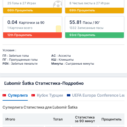
25 Голы в 27 Играх
8 Чистые листы в 27 Играх
66th Процентиль
69th Процентиль
0.04
55.81
Карточки за 90
Пасы / 90'
1 Карточки всего
1332 Записанные пасы
12th Процентиль
93rd Процентиль
Условия :
ГЛ
: Забитые голы
АС
: Ассисты
ПГ
: Пропущенные голы
КШ
: Клиншиты
PEN
: Забитые пенальти
Минуты
: Сыгранные минуты
Ľubomír Šatka Статистика-Подробно
Суперлига
Кубок Турции
UEFA Europa Conference Lea
Суперлига Статистика для Ľubomír Šatka
Статистика
Итого
Тотал
Процентиль
за 90 минут