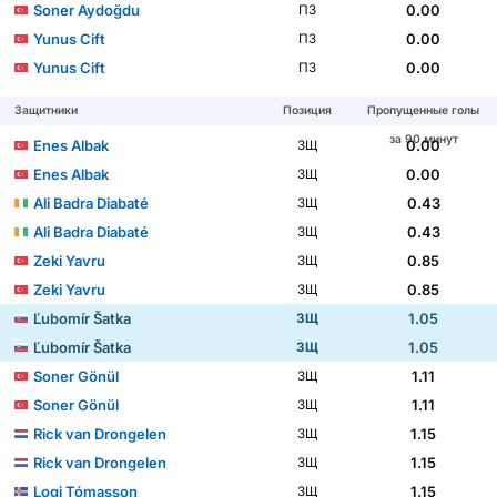
Soner Aydoğdu
0.00
ПЗ
Yunus Cift
0.00
ПЗ
Yunus Cift
0.00
ПЗ
Защитники
Позиция
Пропущенные голы
за 90 минут
Enes Albak
0.00
ЗЩ
Enes Albak
0.00
ЗЩ
Ali Badra Diabaté
0.43
ЗЩ
Ali Badra Diabaté
0.43
ЗЩ
Zeki Yavru
0.85
ЗЩ
Zeki Yavru
0.85
ЗЩ
Ľubomír Šatka
1.05
ЗЩ
Ľubomír Šatka
1.05
ЗЩ
Soner Gönül
1.11
ЗЩ
Soner Gönül
1.11
ЗЩ
Rick van Drongelen
1.15
ЗЩ
Rick van Drongelen
1.15
ЗЩ
Logi Tómasson
1.15
ЗЩ