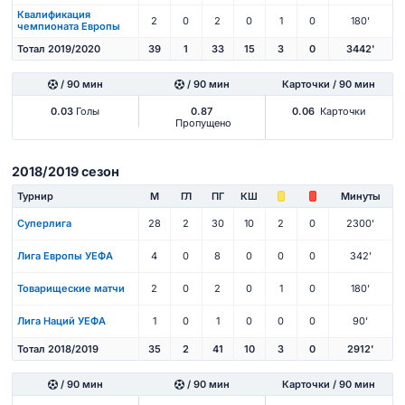
Квалификация
2
0
2
0
1
0
180'
чемпионата Европы
Тотал 2019/2020
39
1
33
15
3
0
3442'
/ 90 мин
/ 90 мин
Карточки / 90 мин
0.03
Голы
0.87
0.06
Карточки
Пропущено
2018/2019 сезон
Турнир
М
ГЛ
ПГ
КШ
Минуты
Суперлига
28
2
30
10
2
0
2300'
Лига Европы УЕФА
4
0
8
0
0
0
342'
Товарищеские матчи
2
0
2
0
1
0
180'
Лига Наций УЕФА
1
0
1
0
0
0
90'
Тотал 2018/2019
35
2
41
10
3
0
2912'
/ 90 мин
/ 90 мин
Карточки / 90 мин