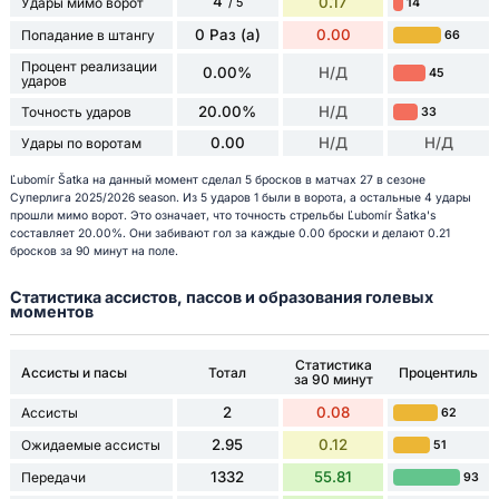
4
0.17
Удары мимо ворот
14
/ 5
0 Раз (а)
0.00
Попадание в штангу
66
Процент реализации
0.00%
Н/Д
45
ударов
20.00%
Н/Д
Точность ударов
33
0.00
Н/Д
Н/Д
Удары по воротам
Ľubomír Šatka на данный момент сделал 5 бросков в матчах 27 в сезоне
Суперлига 2025/2026 season. Из 5 ударов 1 были в ворота, а остальные 4 удары
прошли мимо ворот. Это означает, что точность стрельбы Ľubomír Šatka's
составляет 20.00%. Они забивают гол за каждые 0.00 броски и делают 0.21
бросков за 90 минут на поле.
Статистика ассистов, пассов и образования голевых
моментов
Статистика
Ассисты и пасы
Тотал
Процентиль
за 90 минут
2
0.08
Ассисты
62
2.95
0.12
Ожидаемые ассисты
51
1332
55.81
Передачи
93