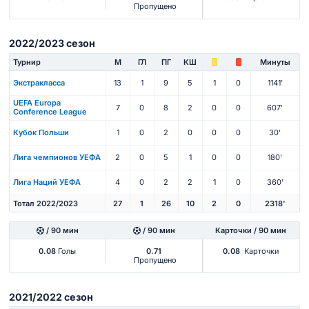
Пропущено
2022/2023 сезон
Турнир
М
ГЛ
ПГ
КШ
Минуты
Экстракласса
13
1
9
5
1
0
1141'
UEFA Europa
7
0
8
2
0
0
607'
Conference League
Кубок Польши
1
0
2
0
0
0
30'
Лига чемпионов УЕФА
2
0
5
1
0
0
180'
Лига Наций УЕФА
4
0
2
2
1
0
360'
Тотал 2022/2023
27
1
26
10
2
0
2318'
/ 90 мин
/ 90 мин
Карточки / 90 мин
0.08
Голы
0.71
0.08
Карточки
Пропущено
2021/2022 сезон