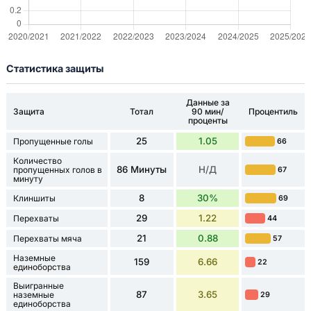
Статистика защиты
Данные за
Защита
Тотал
90 мин/
Процентиль
проценты
25
1.05
Пропущенные голы
66
Количество
86 Минуты
Н/Д
пропущенных голов в
67
минуту
8
30%
Клиншиты
69
29
1.22
Перехваты
44
21
0.88
Перехваты мяча
57
Наземные
159
6.66
22
единоборства
Выигранные
87
3.65
наземные
29
единоборства