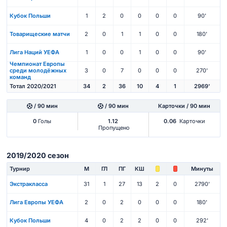
Кубок Польши
1
2
0
0
0
0
90'
Товарищеские матчи
2
0
1
1
0
0
180'
Лига Наций УЕФА
1
0
0
1
0
0
90'
Чемпионат Европы
среди молодёжных
3
0
7
0
0
0
270'
команд
Тотал 2020/2021
34
2
36
10
4
1
2969'
/ 90 мин
/ 90 мин
Карточки / 90 мин
0
Голы
1.12
0.06
Карточки
Пропущено
2019/2020 сезон
Турнир
М
ГЛ
ПГ
КШ
Минуты
Экстракласса
31
1
27
13
2
0
2790'
Лига Европы УЕФА
2
0
2
0
0
0
180'
Кубок Польши
4
0
2
2
0
0
292'