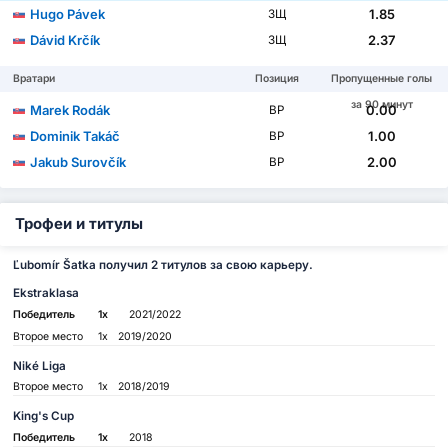
Hugo Pávek
1.85
ЗЩ
Dávid Krčík
2.37
ЗЩ
Вратари
Позиция
Пропущенные голы
за 90 минут
Marek Rodák
0.00
ВР
Dominik Takáč
1.00
ВР
Jakub Surovčík
2.00
ВР
Трофеи и титулы
Ľubomír Šatka получил 2 титулов за свою карьеру.
Ekstraklasa
Победитель
1x
2021/2022
Второе место
1x
2019/2020
Niké Liga
Второе место
1x
2018/2019
King's Cup
Победитель
1x
2018