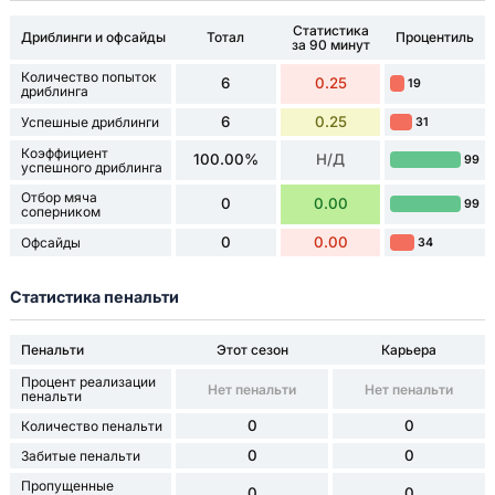
Статистика
Дриблинги и офсайды
Тотал
Процентиль
за 90 минут
Количество попыток
6
0.25
19
дриблинга
6
0.25
Успешные дриблинги
31
Коэффициент
100.00%
Н/Д
99
успешного дриблинга
Отбор мяча
0
0.00
99
соперником
0
0.00
Офсайды
34
Статистика пенальти
Пенальти
Этот сезон
Карьера
Процент реализации
Нет пенальти
Нет пенальти
пенальти
0
0
Количество пенальти
0
0
Забитые пенальти
Пропущенные
0
0