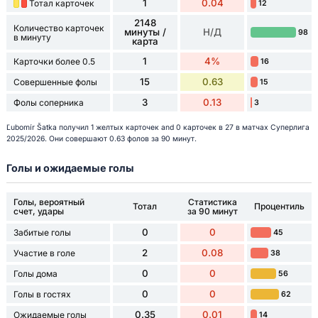
1
0.04
Тотал карточек
12
2148
Количество карточек
минуты /
Н/Д
98
в минуту
карта
1
4%
Карточки более 0.5
16
15
0.63
Совершенные фолы
15
3
0.13
Фолы соперника
3
Ľubomír Šatka получил 1 желтых карточек and 0 карточек в 27 в матчах Суперлига
2025/2026. Они совершают 0.63 фолов за 90 минут.
Голы и ожидаемые голы
Голы, вероятный
Статистика
Тотал
Процентиль
счет, удары
за 90 минут
0
0
Забитые голы
45
2
0.08
Участие в голе
38
0
0
Голы дома
56
0
0
Голы в гостях
62
0.35
0.01
Ожидаемые голы
14