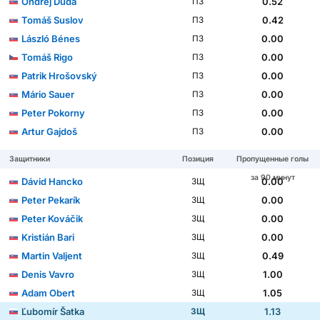
Ondrej Duda
0.52
ПЗ
Tomáš Suslov
0.42
ПЗ
László Bénes
0.00
ПЗ
Tomáš Rigo
0.00
ПЗ
Patrik Hrošovský
0.00
ПЗ
Mário Sauer
0.00
ПЗ
Peter Pokorny
0.00
ПЗ
Artur Gajdoš
0.00
ПЗ
Защитники
Позиция
Пропущенные голы
за 90 минут
Dávid Hancko
0.00
ЗЩ
Peter Pekarík
0.00
ЗЩ
Peter Kováčik
0.00
ЗЩ
Kristián Bari
0.00
ЗЩ
Martin Valjent
0.49
ЗЩ
Denis Vavro
1.00
ЗЩ
Adam Obert
1.05
ЗЩ
Ľubomír Šatka
1.13
ЗЩ