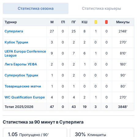
Статистика сезона
Статистика карьеры
Турнир
М
ГЛ
ПГ
КШ
Минуты
Суперлига
27
0
25
8
1
0
2148'
Кубок Турции
3
0
2
2
0
0
270'
UEFA Europa Conference
9
0
7
6
1
0
810'
League
Лига Европы УЕФА
2
0
2
1
0
0
180'
Суперкубок Турции
1
0
2
0
0
0
90'
Товарищеские матчи
1
0
1
0
0
0
80'
WC Qualification Europe
4
0
4
2
1
0
270'
Тотал 2025/2026
47
0
43
19
3
0
3848'
Статистика за 90 минут в Суперлига
1.05
30%
Пропущено / 90'
Клиншиты