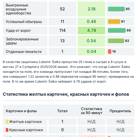
Выигранные
52
2.18
воздушные
85
единоборства
11
0.46
Успешный обыгрыш
61
114
4.78
Удар от ворот
89
Заблокированные
13
0.54
82
удары
1
0.04
Отданные пенальти
16
В качестве защитника Ľubomír Šatka пропустил 25 голов и сыграл в 8 сухую в
матчах 27 в Суперлига 2025/2026 season. Это означает, что когда Ľubomír Šatka
находится на поле, его команда пропускает гол каждые 86 minutes. Более того,
они совершают 1.22 захватов и 0.88 перехватов каждые 90 минут, проведенные на
поле. В то же время Ľubomír Šatka набирает 4.78 ударов от ворот.
Статистика желтых карточек, красных карточек и фолов
Статистика
Карточки и фолы
Тотал
Процентиль
за 90 минут
1
Н/Д
Н/Д
Желтые карточки
0
Н/Д
Н/Д
Красные карточки