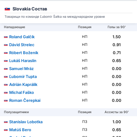
Slovakia Состав
Товарищи по команде Ľubomír Šatka на международном уровне
Нападающие
Позиция
Голы за 90'
Roland Galčík
1.50
НП
Dávid Strelec
0.91
НП
Róbert Boženík
0.71
НП
Lukáš Haraslín
0.65
НП
Samuel Mráz
0.00
НП
Ľubomír Tupta
0.00
НП
Adrián Kaprálik
0.00
НП
Michal Faško
0.00
НП
Roman Čerepkai
0.00
НП
Полузащитники
Позиция
Ассисты за 90'
Stanislav Lobotka
1.00
ПЗ
Matúš Bero
0.65
ПЗ