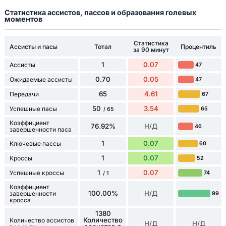
Статистика ассистов, пассов и образования голевых
моментов
Статистика
Ассисты и пасы
Тотал
Процентиль
за 90 минут
1
0.07
Ассисты
47
0.70
0.05
Ожидаемые ассисты
47
65
4.61
Передачи
67
50
3.54
Успешные пасы
65
/ 65
Коэффициент
76.92%
Н/Д
46
завершенности паса
1
0.07
Ключевые пассы
60
1
0.07
Кроссы
52
1
0.07
Успешные кроссы
74
/ 1
Коэффициент
100.00%
Н/Д
завершенности
99
кросса
1380
Количество
Количество ассистов
Н/Д
Н/Д