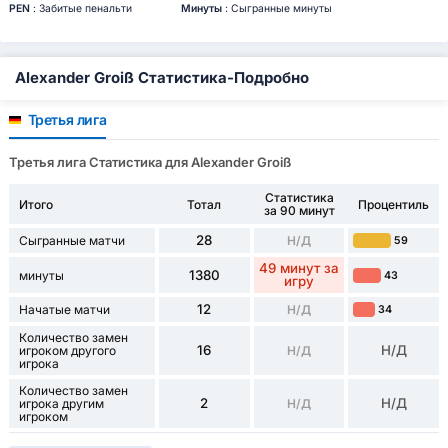
PEN
: Забитые пенальти
Минуты
: Сыгранные минуты
Alexander Groiß Статистика-Подробно
Третья лига
Третья лига Статистика для Alexander Groiß
Статистика
Итого
Тотал
Процентиль
за 90 минут
28
Сыгранные матчи
Н/Д
59
49 минут за
1380
минуты
43
игру
12
Начатые матчи
Н/Д
34
Количество замен
16
Н/Д
игроком другого
Н/Д
игрока
Количество замен
2
Н/Д
игрока другим
Н/Д
игроком