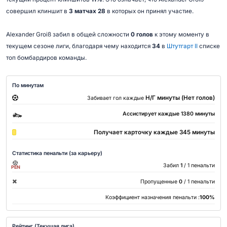
совершил клиншит в
3 матчах 28
в которых он принял участие.
Alexander Groiß забил в общей сложности
0 голов
к этому моменту в
текущем сезоне лиги, благодаря чему находится
34
в
Штутгарт II
списке
топ бомбардиров команды.
По минутам
Н/Г минуты (Нет голов)
Забивает гол каждые
Ассистирует каждые 1380 минуты
Получает карточку каждые 345 минуты
Статистика пенальти (за карьеру)
Забил
1
/ 1 пенальти
PEN
Пропущенные
0
/ 1 пенальти
Коэффициент назначения пенальти :
100%
Рейтинг (Текущая лига)