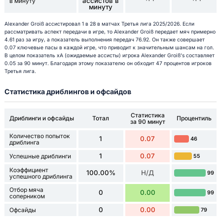
ассистов в
в минуту
минуту
Alexander Groiß ассистировал 1 в 28 в матчах Третья лига 2025/2026. Если
рассматривать аспект передачи в игре, то Alexander Groiß передает мяч примерно
4.61 раз за игру, а показатель выполнения передач 76.92. Он также совершает
0.07 ключевые пасы в каждой игре, что приводит к значительным шансам на гол.
В целом показатель xA (ожидаемые ассисты) игрока Alexander Groiß's составляет
0.05 за 90 минут. Благодаря этому показателю он обходит 47 процентов игроков
Третья лига.
Статистика дриблингов и офсайдов
Статистика
Дриблинги и офсайды
Тотал
Процентиль
за 90 минут
Количество попыток
1
0.07
46
дриблинга
1
0.07
Успешные дриблинги
55
Коэффициент
100.00%
Н/Д
99
успешного дриблинга
Отбор мяча
0
0.00
99
соперником
0
0.00
Офсайды
79