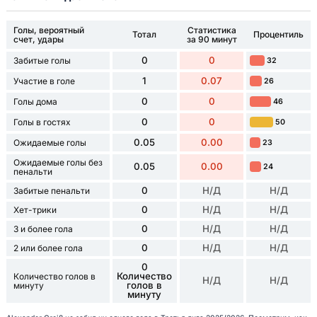
Голы, вероятный
Статистика
Тотал
Процентиль
счет, удары
за 90 минут
0
0
Забитые голы
32
1
0.07
Участие в голе
26
0
0
Голы дома
46
0
0
Голы в гостях
50
0.05
0.00
Ожидаемые голы
23
Ожидаемые голы без
0.05
0.00
24
пенальти
0
Н/Д
Н/Д
Забитые пенальти
0
Н/Д
Н/Д
Хет-трики
0
Н/Д
Н/Д
3 и более гола
0
Н/Д
Н/Д
2 или более гола
0
Количество
Количество голов в
Н/Д
Н/Д
голов в
минуту
минуту