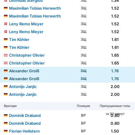
Leonidas Stergiou
1.34
ЗЩ
Maximilian Tobias Herwerth
1.52
ЗЩ
Maximilian Tobias Herwerth
1.52
ЗЩ
Leny Remo Meyer
1.52
ЗЩ
Leny Remo Meyer
1.52
ЗЩ
Tim Köhler
1.61
ЗЩ
Tim Köhler
1.61
ЗЩ
Christopher Olivier
1.65
ЗЩ
Christopher Olivier
1.65
ЗЩ
Alexander Groiß
1.76
ЗЩ
Alexander Groiß
1.76
ЗЩ
Antonijo Janjic
2.00
ЗЩ
Antonijo Janjic
2.00
ЗЩ
Вратари
Позиция
Пропущенные голы
за 90 минут
Dominik Draband
0.80
ВР
Dominik Draband
0.80
ВР
Florian Hellstern
1.50
ВР