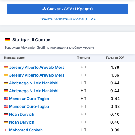
Скачать CSV (1 Кредит)
Скачать бесплатный образец CSV »
Stuttgart II Состав
Товарищи Alexander Groiß по команде на клубном уровне
Нападающие
Позиция
Голы за 90'
Jeremy Alberto Arévalo Mera
1.36
НП
Jeremy Alberto Arévalo Mera
1.36
НП
Abdenego N'Lola Nankishi
0.44
НП
Abdenego N'Lola Nankishi
0.44
НП
Mansour Ouro-Tagba
0.42
НП
Mansour Ouro-Tagba
0.42
НП
Noah Darvich
0.40
НП
Noah Darvich
0.40
НП
Mohamed Sankoh
0.39
НП