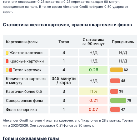
того, они совершают 0.28 захватов и 0.28 перехватов каждые 90 минут,
проведенные на поле. В то же время Alexander Groiß набирает 0.50 ударов от
ворот.
Статистика желтых карточек, красных карточек и фолов
Статистика
Карточки и фолы
Тотал
Процентиль
за 90 минут
4
Н/Д
Н/Д
Желтые карточки
1
Н/Д
Н/Д
Красные карточки
4
0.26
Тотал карточек
62
345 минуты
Количество карточек
Н/Д
48
/ карта
в минуту
3
11%
Карточки более 0.5
38
3
0.21
Совершенные фолы
78
1
0.07
Фолы соперника
47
Alexander Groiß получил 4 желтых карточек and 1 карточек в 28 в матчах Третья
лига 2025/2026. Они совершают 0.21 фолов за 90 минут.
Голы и ожидаемые голы