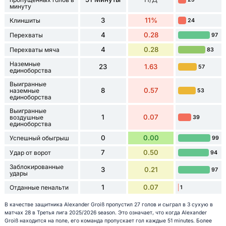
минуту
3
11%
Клиншиты
24
4
0.28
Перехваты
97
4
0.28
Перехваты мяча
83
Наземные
23
1.63
57
единоборства
Выигранные
8
0.57
наземные
53
единоборства
Выигранные
1
0.07
воздушные
39
единоборства
0
0.00
Успешный обыгрыш
99
7
0.50
Удар от ворот
94
Заблокированные
3
0.21
97
удары
1
0.07
Отданные пенальти
1
В качестве защитника Alexander Groiß пропустил 27 голов и сыграл в 3 сухую в
матчах 28 в Третья лига 2025/2026 season. Это означает, что когда Alexander
Groiß находится на поле, его команда пропускает гол каждые 51 minutes. Более