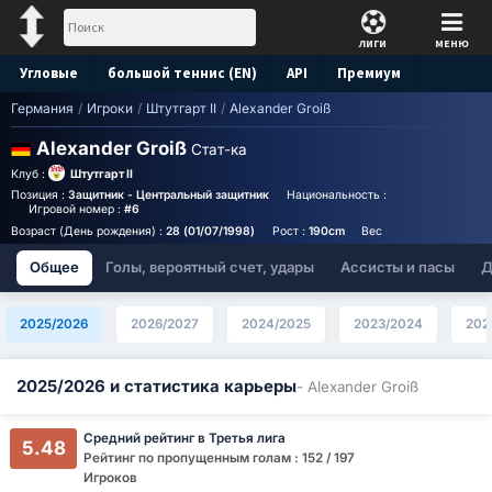
ЛИГИ
МЕНЮ
Угловые
большой теннис (EN)
API
Премиум
Германия
/
Игроки
/
Штутгарт II
/
Alexander Groiß
Прогноз
Alexander Groiß
Стат-ка
Клуб :
Штутгарт II
Позиция :
Защитник - Центральный защитник
Национальность :
Germany
Birthp
Игровой номер :
#6
Возраст (День рождения) :
28 (01/07/1998)
Рост :
190cm
Вес :
86kg
Общее
Голы, вероятный счет, удары
Ассисты и пасы
Д
2025/2026
2026/2027
2024/2025
2023/2024
202
2025/2026 и статистика карьеры
- Alexander Groiß
Средний рейтинг в Третья лига
5.48
Рейтинг по пропущенным голам : 152 / 197
Игроков