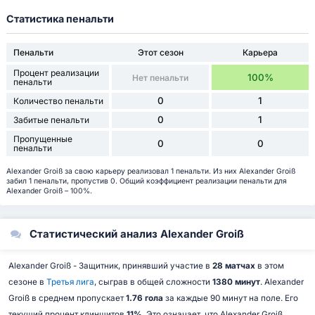
Статистика пенальти
Пенальти
Этот сезон
Карьера
Процент реализации
100%
Нет пенальти
пенальти
0
1
Количество пенальти
0
1
Забитые пенальти
Пропущенные
0
0
пенальти
Alexander Groiß за свою карьеру реализовал 1 пенальти. Из них Alexander Groiß
забил 1 пенальти, пропустив 0. Общий коэффициент реализации пенальти для
Alexander Groiß – 100%.
Статистический анализ Alexander Groiß
Alexander Groiß - Защитник, принявший участие в
28 матчах
в этом
сезоне в
Третья лига
, сыграв в общей сложности
1380 минут
. Alexander
Groiß в среднем пропускает
1.76 гола
за каждые 90 минут на поле. Его
текущий процент клиншитов
11%
. Это означает, что Alexander Groiß