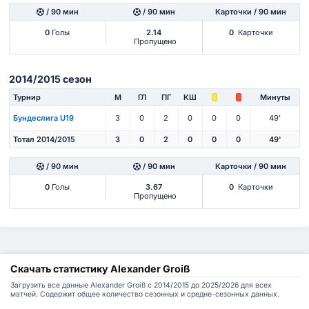
/ 90 мин
/ 90 мин
Карточки / 90 мин
0
Голы
2.14
0
Карточки
Пропущено
2014/2015 сезон
Турнир
М
ГЛ
ПГ
КШ
Минуты
Бундеслига U19
3
0
2
0
0
0
49'
Тотал 2014/2015
3
0
2
0
0
0
49'
/ 90 мин
/ 90 мин
Карточки / 90 мин
0
Голы
3.67
0
Карточки
Пропущено
Скачать статистику Alexander Groiß
Загрузить все данные Alexander Groiß с 2014/2015 до 2025/2026 для всех
матчей. Содержит общее количество сезонных и средне-сезонных данных.