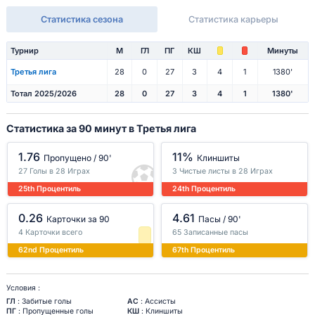
Статистика сезона
Статистика карьеры
Турнир
М
ГЛ
ПГ
КШ
Минуты
Третья лига
28
0
27
3
4
1
1380'
Тотал 2025/2026
28
0
27
3
4
1
1380'
Статистика за 90 минут в Третья лига
1.76
11%
Пропущено / 90'
Клиншиты
27 Голы в 28 Играх
3 Чистые листы в 28 Играх
25th Процентиль
24th Процентиль
0.26
4.61
Карточки за 90
Пасы / 90'
4 Карточки всего
65 Записанные пасы
62nd Процентиль
67th Процентиль
Условия :
ГЛ
: Забитые голы
АС
: Ассисты
ПГ
: Пропущенные голы
КШ
: Клиншиты