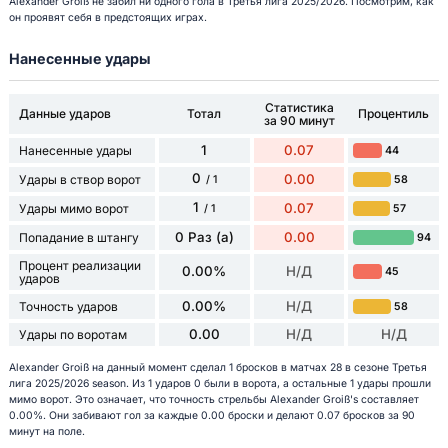
Alexander Groiß не забил ни одного гола в Третья лига 2025/2026. Посмотрим, как
он проявят себя в предстоящих играх.
Нанесенные удары
Статистика
Данные ударов
Тотал
Процентиль
за 90 минут
1
0.07
Нанесенные удары
44
0
0.00
Удары в створ ворот
58
/ 1
1
0.07
Удары мимо ворот
57
/ 1
0 Раз (а)
0.00
Попадание в штангу
94
Процент реализации
0.00%
Н/Д
45
ударов
0.00%
Н/Д
Точность ударов
58
0.00
Н/Д
Н/Д
Удары по воротам
Alexander Groiß на данный момент сделал 1 бросков в матчах 28 в сезоне Третья
лига 2025/2026 season. Из 1 ударов 0 были в ворота, а остальные 1 удары прошли
мимо ворот. Это означает, что точность стрельбы Alexander Groiß's составляет
0.00%. Они забивают гол за каждые 0.00 броски и делают 0.07 бросков за 90
минут на поле.