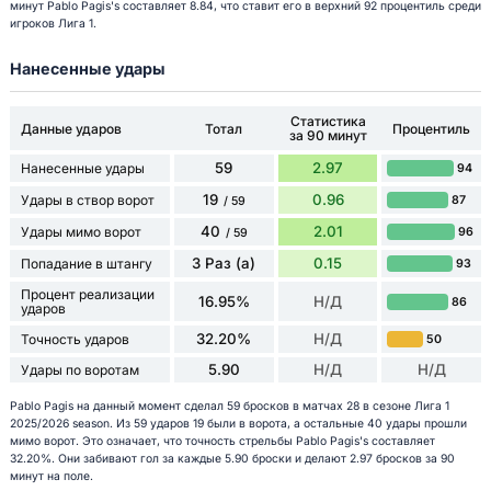
минут Pablo Pagis's составляет 8.84, что ставит его в верхний 92 процентиль среди
игроков Лига 1.
Нанесенные удары
Статистика
Данные ударов
Тотал
Процентиль
за 90 минут
59
2.97
Нанесенные удары
94
19
0.96
Удары в створ ворот
87
/ 59
40
2.01
Удары мимо ворот
96
/ 59
3 Раз (а)
0.15
Попадание в штангу
93
Процент реализации
16.95%
Н/Д
86
ударов
32.20%
Н/Д
Точность ударов
50
5.90
Н/Д
Н/Д
Удары по воротам
Pablo Pagis на данный момент сделал 59 бросков в матчах 28 в сезоне Лига 1
2025/2026 season. Из 59 ударов 19 были в ворота, а остальные 40 удары прошли
мимо ворот. Это означает, что точность стрельбы Pablo Pagis's составляет
32.20%. Они забивают гол за каждые 5.90 броски и делают 2.97 бросков за 90
минут на поле.