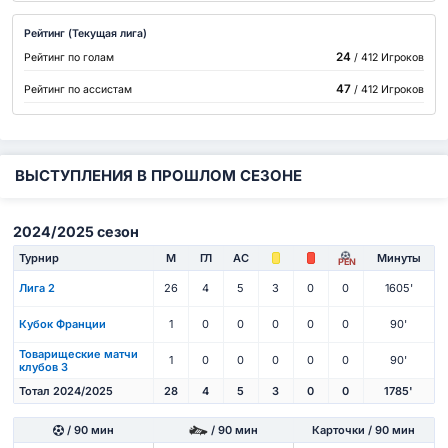
Рейтинг (Текущая лига)
24
Рейтинг по голам
/ 412 Игроков
47
Рейтинг по ассистам
/ 412 Игроков
ВЫСТУПЛЕНИЯ В ПРОШЛОМ СЕЗОНЕ
2024/2025 сезон
Турнир
М
ГЛ
АС
Минуты
PEN
Лига 2
26
4
5
3
0
0
1605'
Кубок Франции
1
0
0
0
0
0
90'
Товарищеские матчи
1
0
0
0
0
0
90'
клубов 3
Тотал 2024/2025
28
4
5
3
0
0
1785'
/ 90 мин
/ 90 мин
Карточки / 90 мин