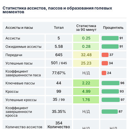
Статистика ассистов, пассов и образования голевых
моментов
Статистика
Ассисты и пасы
Тотал
Процентиль
за 90 минут
5
0.25
Ассисты
91
5.58
0.28
Ожидаемые ассисты
91
645
32.48
Передачи
37
501
25.23
Успешные пасы
34
/ 645
Коэффициент
77.67%
Н/Д
24
завершенности паса
44
2.22
Ключевые пассы
96
99
4.99
Кроссы
93
35
1.76
Успешные кроссы
97
/ 99
Коэффициент
35.35%
Н/Д
завершенности
87
кросса
354
Количество
Количество ассистов
Н/Д
Н/Д