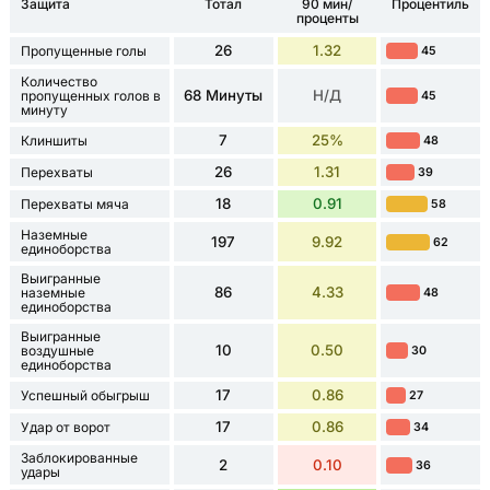
Защита
Тотал
90 мин/
Процентиль
проценты
26
1.32
Пропущенные голы
45
Количество
68 Минуты
Н/Д
пропущенных голов в
45
минуту
7
25%
Клиншиты
48
26
1.31
Перехваты
39
18
0.91
Перехваты мяча
58
Наземные
197
9.92
62
единоборства
Выигранные
86
4.33
наземные
48
единоборства
Выигранные
10
0.50
воздушные
30
единоборства
17
0.86
Успешный обыгрыш
27
17
0.86
Удар от ворот
34
Заблокированные
2
0.10
36
удары