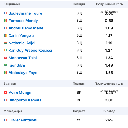
Защитники
Позиция
Пропущенные голы
за 90 минут
Souleymane Touré
0.00
ЗЩ
Formose Mendy
0.66
ЗЩ
Abdoul Bamo Meité
1.09
ЗЩ
Darlin Yongwa
1.17
ЗЩ
Nathaniel Adjei
1.19
ЗЩ
Kan Guy Arsene Kouassi
1.24
ЗЩ
Montassar Talbi
1.34
ЗЩ
Igor Silva
1.49
ЗЩ
Abdoulaye Faye
1.56
ЗЩ
Вратари
Позиция
Пропущенные голы
за 90 минут
Yvon Mvogo
1.23
ВР
Bingourou Kamara
2.00
ВР
Менеджеры
Возраст
% побед
Olivier Pantaloni
26
59
%