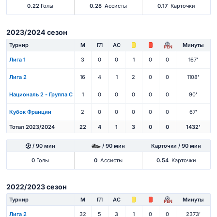
0.22
Голы
0.28
Ассисты
0.17
Карточки
2023/2024 сезон
Турнир
М
ГЛ
АС
Минуты
PEN
Лига 1
3
0
0
1
0
0
167'
Лига 2
16
4
1
2
0
0
1108'
Националь 2 - Группа C
1
0
0
0
0
0
90'
Кубок Франции
2
0
0
0
0
0
67'
Тотал 2023/2024
22
4
1
3
0
0
1432'
/ 90 мин
/ 90 мин
Карточки / 90 мин
0
Голы
0
Ассисты
0.54
Карточки
2022/2023 сезон
Турнир
М
ГЛ
АС
Минуты
PEN
Лига 2
32
5
3
1
0
0
2373'