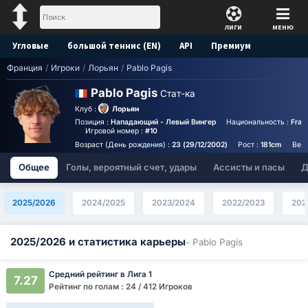
ЛИГИ
МЕНЮ
Угловые
большой теннис (EN)
API
Премиум
Франция
/
Игроки
/
Лорьян
/
Pablo Pagis
Прогноз
Pablo Pagis
Стат-ка
Клуб :
Лорьян
Позиция :
Нападающий - Левый Вингер
Национальность :
Fran
Игровой номер :
#10
Возраст (День рождения) :
23 (29/12/2002)
Рост :
181cm
Вес 
Общее
Голы, вероятный счет, удары
Ассисты и пасы
Д
2025/2026
2024/2025
2023/2024
2022/2023
202
2025/2026 и статистика карьеры
- Pablo Pagis
Средний рейтинг в Лига 1
7.27
Рейтинг по голам : 24 / 412 Игроков