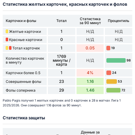
Статистика желтых карточек, красных карточек и фолов
Статистика
Карточки и фолы
Тотал
Процентиль
за 90 минут
1
Н/Д
Н/Д
Желтые карточки
0
Н/Д
Н/Д
Красные карточки
1
0.05
Тотал карточек
19
1769
Количество карточек
минуты /
Н/Д
98
в минуту
карта
1
4%
Карточки более 0.5
24
23
1.16
Совершенные фолы
53
29
1.46
Фолы соперника
72
Pablo Pagis получил 1 желтых карточек and 0 карточек в 28 в матчах Лига 1
2025/2026. Они совершают 1.16 фолов за 90 минут.
Статистика защиты
Данные за