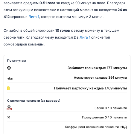
забивает в среднем
0.51 гола
за каждые 90 минут на поле. Благодаря
этим атакующим показателям в настоящий момент он находится
24 из
412 игроков
в
Лига 1
, которые сыграли минимум 3 матча.
Он забил в общей сложности
10 голов
к этому моменту в текущем
сезоне лиги, благодаря чему находится
2
в
Лига 1
списке топ
бомбардиров команды.
По минутам
Забивает гол каждые 177 минуты
Ассистирует каждые 354 минуты
Получает карточку каждые 1769 минуты
Статистика пенальти (за карьеру)
Забил
0
/ 0 пенальти
PEN
Пропущенные
0
/ 0 пенальти
Коэффициент назначения пенальти :
Н/Д