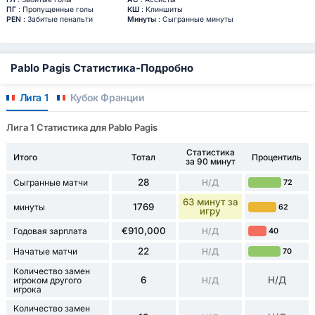
ПГ
: Пропущенные голы
КШ
: Клиншиты
PEN
: Забитые пенальти
Минуты
: Сыгранные минуты
Pablo Pagis Статистика-Подробно
Лига 1
Кубок Франции
Лига 1 Статистика для Pablo Pagis
Статистика
Итого
Тотал
Процентиль
за 90 минут
28
Сыгранные матчи
Н/Д
72
63 минут за
1769
минуты
62
игру
€910,000
Годовая зарплата
Н/Д
40
22
Начатые матчи
Н/Д
70
Количество замен
6
Н/Д
игроком другого
Н/Д
игрока
Количество замен