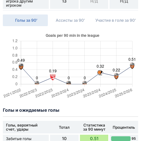
13
Н/Д
игрока другим
Н/Д
игроком
Голы за 90'
Ассисты за 90'
Участие в голе за 90'
Голы и ожидаемые голы
Голы, вероятный
Статистика
Тотал
Процентиль
счет, удары
за 90 минут
10
0.51
Забитые голы
95