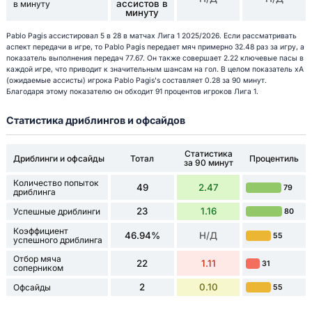
ассистов в
в минуту
минуту
Pablo Pagis ассистировал 5 в 28 в матчах Лига 1 2025/2026. Если рассматривать
аспект передачи в игре, то Pablo Pagis передает мяч примерно 32.48 раз за игру, а
показатель выполнения передач 77.67. Он также совершает 2.22 ключевые пасы в
каждой игре, что приводит к значительным шансам на гол. В целом показатель xA
(ожидаемые ассисты) игрока Pablo Pagis's составляет 0.28 за 90 минут.
Благодаря этому показателю он обходит 91 процентов игроков Лига 1.
Статистика дриблингов и офсайдов
Статистика
Дриблинги и офсайды
Тотал
Процентиль
за 90 минут
Количество попыток
49
2.47
79
дриблинга
23
1.16
Успешные дриблинги
80
Коэффициент
46.94%
Н/Д
55
успешного дриблинга
Отбор мяча
22
1.11
31
соперником
2
0.10
Офсайды
55