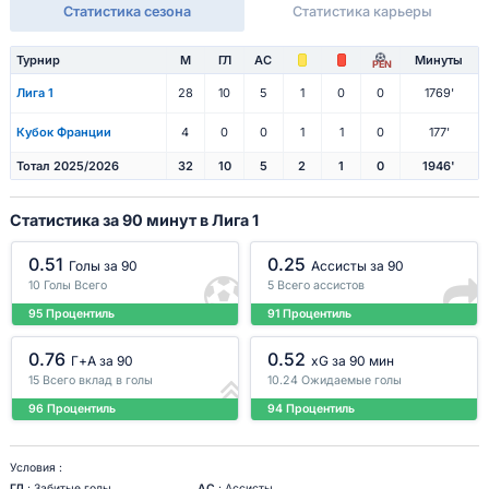
Статистика сезона
Статистика карьеры
Турнир
М
ГЛ
АС
Минуты
PEN
Лига 1
28
10
5
1
0
0
1769'
Кубок Франции
4
0
0
1
1
0
177'
Тотал 2025/2026
32
10
5
2
1
0
1946'
Статистика за 90 минут в Лига 1
0.51
0.25
Голы за 90
Ассисты за 90
10 Голы Всего
5 Всего ассистов
95 Процентиль
91 Процентиль
0.76
0.52
Г+A за 90
xG за 90 мин
15 Всего вклад в голы
10.24 Ожидаемые голы
96 Процентиль
94 Процентиль
Условия :
ГЛ
: Забитые голы
АС
: Ассисты