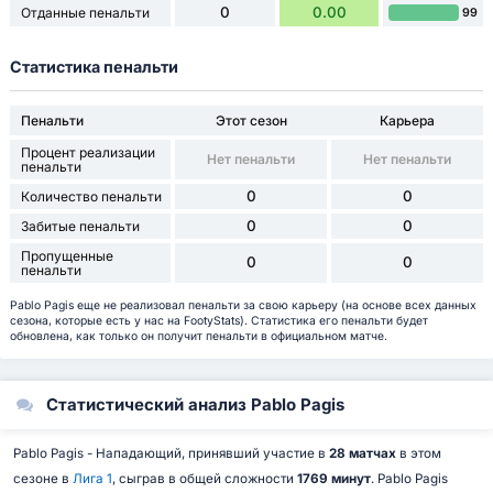
0
0.00
Отданные пенальти
99
Статистика пенальти
Пенальти
Этот сезон
Карьера
Процент реализации
Нет пенальти
Нет пенальти
пенальти
0
0
Количество пенальти
0
0
Забитые пенальти
Пропущенные
0
0
пенальти
Pablo Pagis еще не реализовал пенальти за свою карьеру (на основе всех данных
сезона, которые есть у нас на FootyStats). Статистика его пенальти будет
обновлена, как только он получит пенальти в официальном матче.
Статистический анализ Pablo Pagis
Pablo Pagis - Нападающий, принявший участие в
28 матчах
в этом
сезоне в
Лига 1
, сыграв в общей сложности
1769 минут
. Pablo Pagis