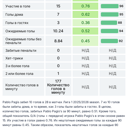
15
0.76
Участие в голе
96
7
0.62
Голы дома
95
3
0.36
Голы в гостях
88
10.24
0.52
Ожидаемые голы
94
Ожидаемые голы без
8.84
0.45
92
пенальти
0
Н/Д
Н/Д
Забитые пенальти
0
Н/Д
Н/Д
Хет-трики
0
Н/Д
Н/Д
3 и более гола
1
Н/Д
Н/Д
2 или более гола
177
Количество
Количество голов в
Н/Д
Н/Д
голов в
минуту
минуту
Pablo Pagis забил 10 голов в 28 в матчах Лига 1 2025/2026 season. 7 из 10 голов
были забиты дома, в то время, как 3 голы были забиты в гостях. В целом,
количество голов, забитых Pablo Pagis's за 90 минут, равно 0.51. Кроме того,
общий показатель G/A (голы + передачи) игрока Pablo Pagis's в этом сезоне равен
15. Их участие в голах равно 0.76. Их нештатные ожидаемые голы за каждые 90
минут равны 0.45. Таким образом, показатель нештатных голов за каждые 90