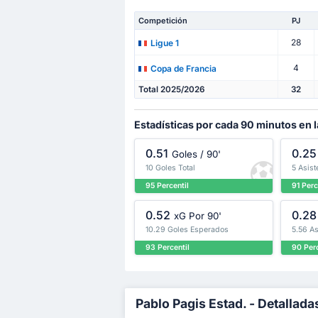
Competición
PJ
28
Ligue 1
4
Copa de Francia
Total 2025/2026
32
Estadísticas por cada 90 minutos en l
0.51
0.25
Goles / 90'
10 Goles Total
5 Asist
95 Percentil
91 Perc
0.52
0.28
xG Por 90'
10.29 Goles Esperados
5.56 A
93 Percentil
90 Perc
Pablo Pagis Estad. - Detallada