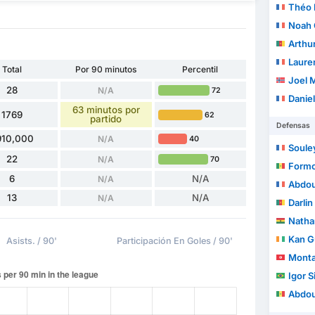
Théo 
Noah 
Arthu
Laure
Total
Por 90 minutos
Percentil
Joel 
28
N/A
72
Danie
63 minutos por
1769
62
partido
Defensas
910,000
N/A
40
Soule
22
N/A
70
Form
6
N/A
N/A
Abdou
13
N/A
N/A
Darli
Nathan
Kan Gu
Asists. / 90'
Participación En Goles / 90'
Monta
Igor S
Abdou