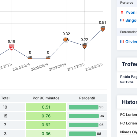
Porteros
Yvon
Bingo
Entrenador
Olivie
Trofe
Pablo Pag
carrera.
Total
Por 90 minutos
Percentil
Histo
10
0.51
95
FC Lorien
15
0.76
96
FC Lorien
7
0.62
95
Nîmes Oly
3
0.36
88