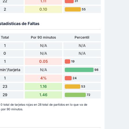
22
1.11
31
2
0.10
55
stadísticas de Faltas
Total
Por 90 minutos
Percentil
1
N/A
N/A
0
N/A
N/A
1
0.05
19
min'/tarjeta
N/A
98
1
4%
24
23
1.16
53
29
1.46
72
 0 total de tarjetas rojas en 28 total de partidos en lo que va de
 por 90 minutos.