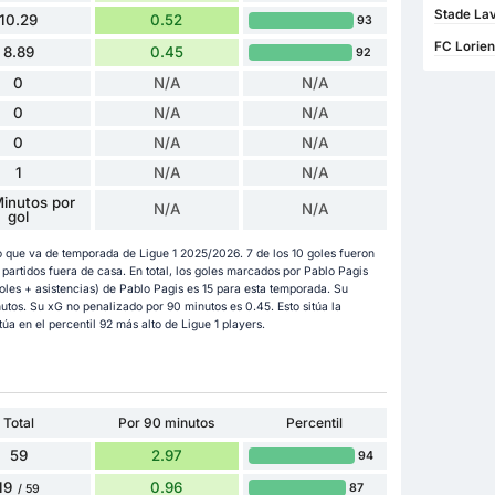
Stade Lav
10.29
0.52
93
FC Lorien
8.89
0.45
92
0
N/A
N/A
0
N/A
N/A
0
N/A
N/A
1
N/A
N/A
inutos por
N/A
N/A
gol
o que va de temporada de Ligue 1 2025/2026. 7 de los 10 goles fueron
artidos fuera de casa. En total, los goles marcados por Pablo Pagis
oles + asistencias) de Pablo Pagis es 15 para esta temporada. Su
nutos. Su xG no penalizado por 90 minutos es 0.45. Esto sitúa la
úa en el percentil 92 más alto de Ligue 1 players.
Total
Por 90 minutos
Percentil
59
2.97
94
19
0.96
87
/ 59