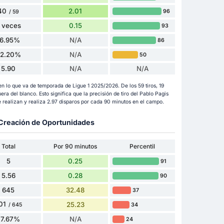
40
2.01
96
/ 59
 veces
0.15
93
16.95%
N/A
86
32.20%
N/A
50
5.90
N/A
N/A
en lo que va de temporada de Ligue 1 2025/2026. De los 59 tiros, 19
uera del blanco. Esto significa que la precisión de tiro del Pablo Pagis
 realizan y realiza 2.97 disparos por cada 90 minutos en el campo.
y Creación de Oportunidades
Total
Por 90 minutos
Percentil
5
0.25
91
5.56
0.28
90
645
32.48
37
01
25.23
34
/ 645
77.67%
N/A
24