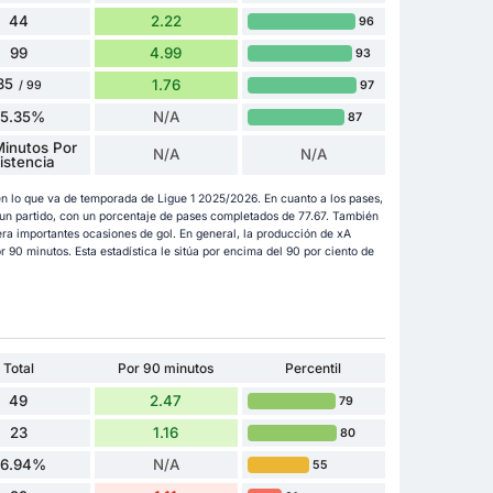
44
2.22
96
99
4.99
93
35
1.76
97
/ 99
35.35%
N/A
87
inutos Por
N/A
N/A
istencia
 en lo que va de temporada de Ligue 1 2025/2026. En cuanto a los pases,
un partido, con un porcentaje de pases completados de 77.67. También
era importantes ocasiones de gol. En general, la producción de xA
 90 minutos. Esta estadística le sitúa por encima del 90 por ciento de
Total
Por 90 minutos
Percentil
49
2.47
79
23
1.16
80
6.94%
N/A
55