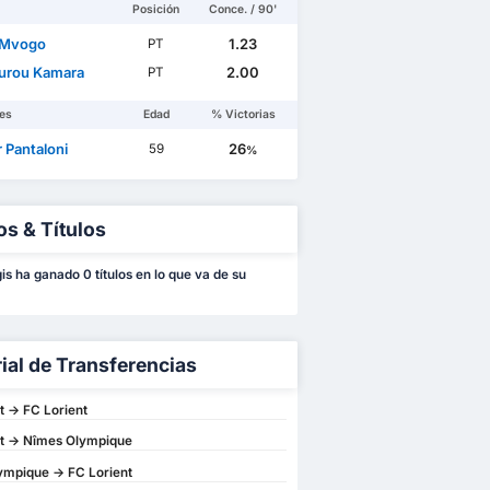
Posición
Conce. / 90'
 Mvogo
1.23
PT
urou Kamara
2.00
PT
es
Edad
% Victorias
r Pantaloni
26
59
%
os & Títulos
is ha ganado 0 títulos en lo que va de su
rial de Transferencias
t -> FC Lorient
t -> Nîmes Olympique
mpique -> FC Lorient