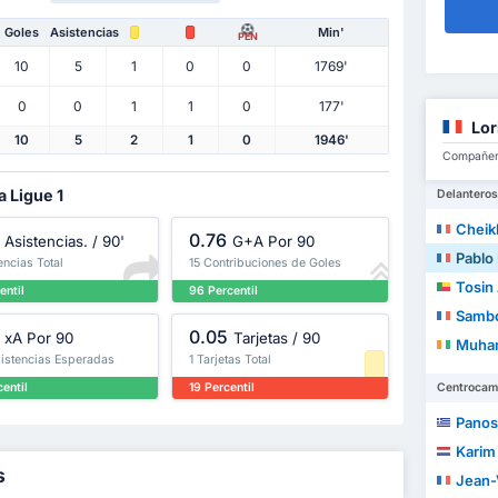
Goles
Asistencias
Min'
PEN
10
5
1
0
0
1769'
0
0
1
1
0
177'
Lor
10
5
2
1
0
1946'
Compañero
a Ligue 1
Delanteros
Cheik
0.76
Asistencias. / 90'
G+A Por 90
Pablo
encias Total
15 Contribuciones de Goles
Tosin
entil
96 Percentil
Samb
0.05
xA Por 90
Tarjetas / 90
Muha
sistencias Esperadas
1 Tarjetas Total
entil
19 Percentil
Centrocam
Panos
Karim
s
Jean-