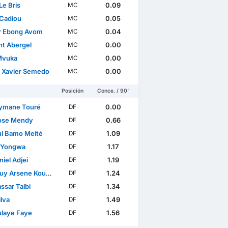
Le Bris
0.09
MC
Cadiou
0.05
MC
r Ebong Avom
0.04
MC
nt Abergel
0.00
MC
Mvuka
0.00
MC
l Xavier Semedo
0.00
MC
Posición
Conce. / 90'
ymane Touré
0.00
DF
ose Mendy
0.66
DF
l Bamo Meité
1.09
DF
n Yongwa
1.17
DF
iel Adjei
1.19
DF
y Arsene Kouassi
1.24
DF
ssar Talbi
1.34
DF
ilva
1.49
DF
laye Faye
1.56
DF