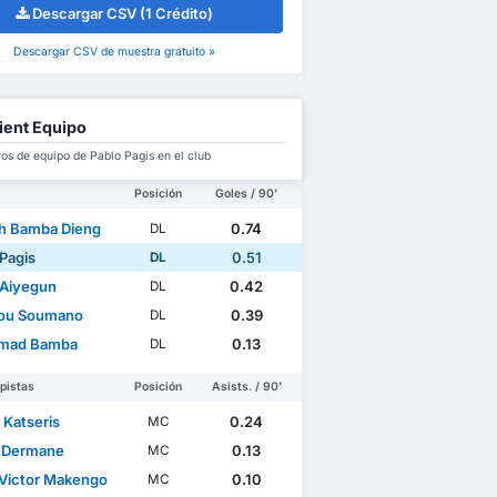
Descargar CSV (1 Crédito)
Descargar CSV de muestra gratuito »
ient Equipo
s de equipo de Pablo Pagis en el club
Posición
Goles / 90'
h Bamba Dieng
0.74
DL
 Pagis
0.51
DL
 Aiyegun
0.42
DL
ou Soumano
0.39
DL
mad Bamba
0.13
DL
pistas
Posición
Asists. / 90'
 Katseris
0.24
MC
 Dermane
0.13
MC
Victor Makengo
0.10
MC