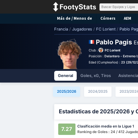
Más de / Menos de
Córners
AEM
Francia
/
Jugadores
/
FC Lorient
/
Pablo Pag
Pablo Pagis
E
Club :
FC Lorient
Posición :
Delantero - Extremo I
Edad (Cumpleaños) :
23 (29/12/
General
Goles, xG, Tiros
Asistenci
2025/2026
2024/2025
2023/202
Estadísticas de 2025/2026 y 
Clasificación media en la Ligue 1
7.27
Ranking de Goles : 24 / 412 Jugad