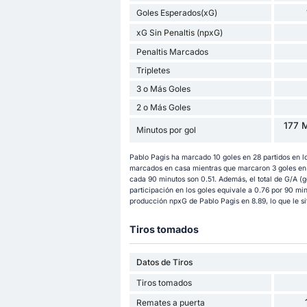
Goles Esperados(xG)
xG Sin Penaltis (npxG)
Penaltis Marcados
Tripletes
3 o Más Goles
2 o Más Goles
177 M
Minutos por gol
Pablo Pagis ha marcado 10 goles en 28 partidos en l
marcados en casa mientras que marcaron 3 goles en p
cada 90 minutos son 0.51. Además, el total de G/A (g
participación en los goles equivale a 0.76 por 90 mi
producción npxG de Pablo Pagis en 8.89, lo que le sit
Tiros tomados
Datos de Tiros
Tiros tomados
Remates a puerta