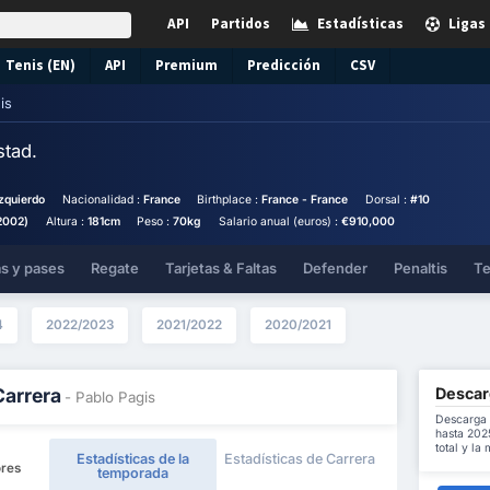
API
Partidos
Estadísticas
Ligas
Tenis (EN)
API
Premium
Predicción
CSV
is
stad.
zquierdo
Nacionalidad :
France
Birthplace :
France - France
Dorsal :
#10
2002)
Altura :
181cm
Peso :
70kg
Salario anual (euros) :
€910,000
as y pases
Regate
Tarjetas & Faltas
Defender
Penaltis
Te
4
2022/2023
2021/2022
2020/2021
Descarg
Carrera
- Pablo Pagis
Descarga 
hasta 202
total y la
Estadísticas de la
Estadísticas de Carrera
ores
temporada