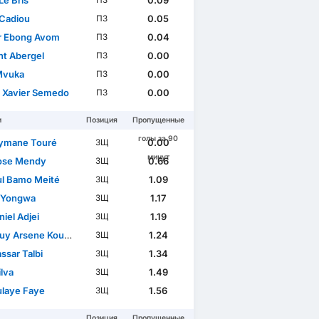
Le Bris
0.09
ПЗ
Cadiou
0.05
ПЗ
r Ebong Avom
0.04
ПЗ
nt Abergel
0.00
ПЗ
Mvuka
0.00
ПЗ
l Xavier Semedo
0.00
ПЗ
и
Позиция
Пропущенные
голы за 90
ymane Touré
0.00
ЗЩ
минут
ose Mendy
0.66
ЗЩ
l Bamo Meité
1.09
ЗЩ
n Yongwa
1.17
ЗЩ
iel Adjei
1.19
ЗЩ
y Arsene Kouassi
1.24
ЗЩ
ssar Talbi
1.34
ЗЩ
ilva
1.49
ЗЩ
laye Faye
1.56
ЗЩ
Позиция
Пропущенные