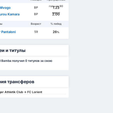
голы за 90
 Mvogo
1.23
ВР
минут
urou Kamara
2.00
ВР
ры
Возраст
% побед
r Pantaloni
26
59
%
еи и титулы
Bamba получил 0 титулов за свою
рия трансферов
er Athletik Club -> FC Lorient