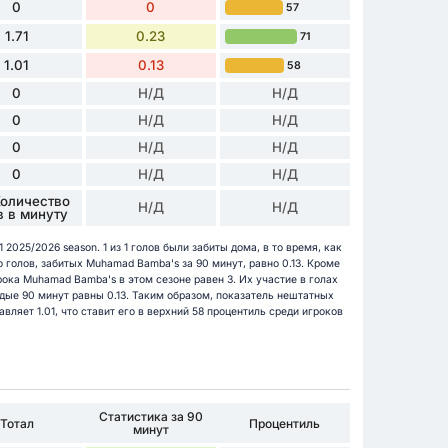
0
0
57
1.71
0.23
71
1.01
0.13
58
0
Н/Д
Н/Д
0
Н/Д
Н/Д
0
Н/Д
Н/Д
0
Н/Д
Н/Д
Количество
Н/Д
Н/Д
в в минуту
 2025/2026 season. 1 из 1 голов были забиты дома, в то время, как
о голов, забитых Muhamad Bamba's за 90 минут, равно 0.13. Кроме
рока Muhamad Bamba's в этом сезоне равен 3. Их участие в голах
дые 90 минут равны 0.13. Таким образом, показатель нештатных
ляет 1.01, что ставит его в верхний 58 процентиль среди игроков
Статистика за 90
Тотал
Процентиль
минут