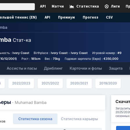
API
Матчи
Статистика
Лиги
П
ольшой теннис (EN)
API
Премиум
Прогноз
CSV
amba
amba
Стат-ка
ьность :
Ivory Coast
Birthplace :
Ivory Coast - Ivory Coast
Игровой номер :
#9
(10/12/2001)
Рост :
185cm
Вес :
75kg
Годовая зарплата (Евро) :
€350,000
Ассисты и пасы
Дриблинг
Карточки и фолы
Защита
4
2022/2023
2021/2022
2020/2021
2019/2020
Скачат
ьеры
- Muhamad Bamba
Загрузит
2025/202
сезонных
Статистика сезона
Статистика карьеры
оков