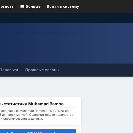
рогнозы
Больше
Войти в систему
Пенальти
Прошлые сезоны
ь статистику Muhamad Bamba
ь все данные Muhamad Bamba с 2019/2020 до
6 для всех матчей. Содержит общее количество
 и средне-сезонных данных.