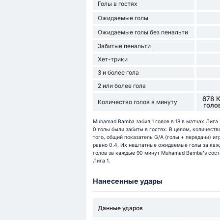
Голы в гостях
Ожидаемые голы
Ожидаемые голы без пенальти
Забитые пенальти
Хет-трики
3 и более гола
2 или более гола
678 
Количество голов в минуту
голо
Muhamad Bamba забил 1 голов в 18 в матчах Лига 1
0 голы были забиты в гостях. В целом, количеств
того, общий показатель G/A (голы + передачи) иг
равно 0.4. Их нештатные ожидаемые голы за каж
голов за каждые 90 минут Muhamad Bamba's состав
Лига 1.
Нанесенные удары
Данные ударов