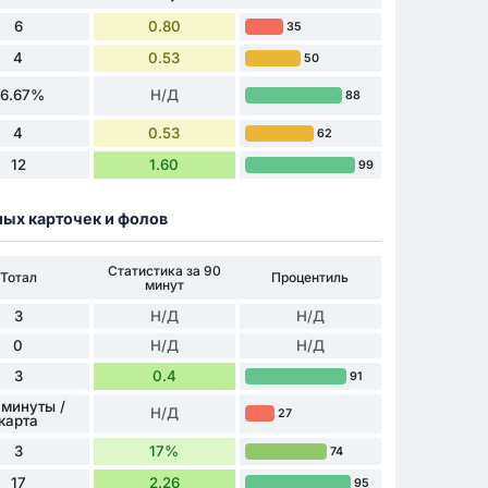
6
0.80
35
4
0.53
50
66.67%
Н/Д
88
4
0.53
62
12
1.60
99
ных карточек и фолов
Статистика за 90
Тотал
Процентиль
минут
3
Н/Д
Н/Д
0
Н/Д
Н/Д
3
0.4
91
 минуты /
Н/Д
27
карта
3
17%
74
17
2.26
95