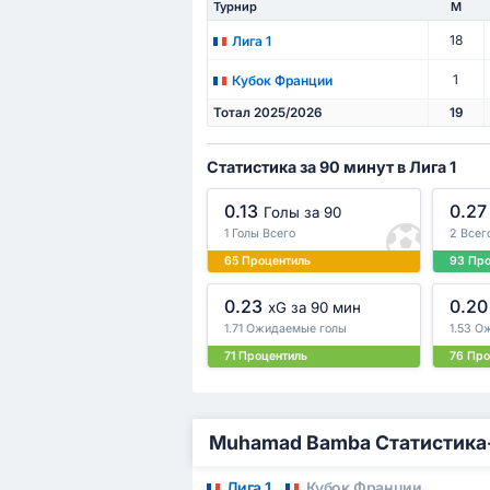
Турнир
М
18
Лига 1
1
Кубок Франции
Тотал 2025/2026
19
Статистика за 90 минут в Лига 1
0.13
0.27
Голы за 90
1 Голы Всего
2 Всег
65 Процентиль
93 Пр
0.23
0.20
xG за 90 мин
1.71 Ожидаемые голы
1.53 О
71 Процентиль
76 Про
Muhamad Bamba Статистика
Лига 1
Кубок Франции