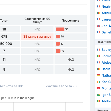
Théo 
Noah 
Arthu
Статистика за 90
Laure
Тотал
Процентиль
минут
Joel 
18
Н/Д
35
Danie
678
38 минут за игру
18
Защитник
350,000
Н/Д
17
Soule
7
Н/Д
19
Form
11
Н/Д
Н/Д
Abdou
Darli
9
Н/Д
Н/Д
Nathan
Kan Gu
Ассисты за 90'
Участие в голе за 90'
Monta
Igor S
Abdou
Вратари