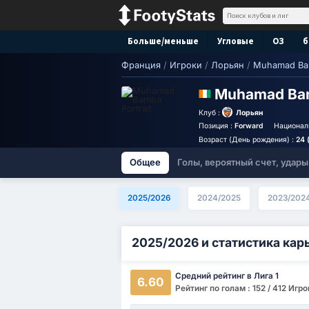
Больше/меньше
Угловые
ОЗ
б
Франция
/
Игроки
/
Лорьян
/
Muhamad B
Muhamad B
Клуб :
Лорьян
Позиция :
Forward
Национал
Возраст (День рождения) :
24 
Общее
Голы, вероятный счет, удары
2025/2026
2024/2025
2023/202
2025/2026 и статистика кар
Средний рейтинг в Лига 1
6.60
Рейтинг по голам : 152 / 412 Игр