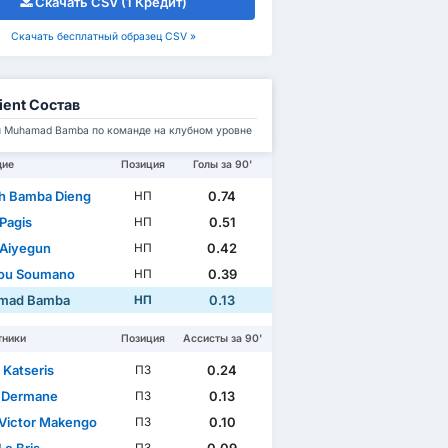
Скачать CSV (1 Кредит)
Скачать бесплатный образец CSV »
ient Состав
 Muhamad Bamba по команде на клубном уровне
щие
Позиция
Голы за 90'
h Bamba Dieng
0.74
НП
 Pagis
0.51
НП
 Aiyegun
0.42
НП
ou Soumano
0.39
НП
mad Bamba
0.13
НП
тники
Позиция
Ассисты за 90'
 Katseris
0.24
ПЗ
 Dermane
0.13
ПЗ
Victor Makengo
0.10
ПЗ