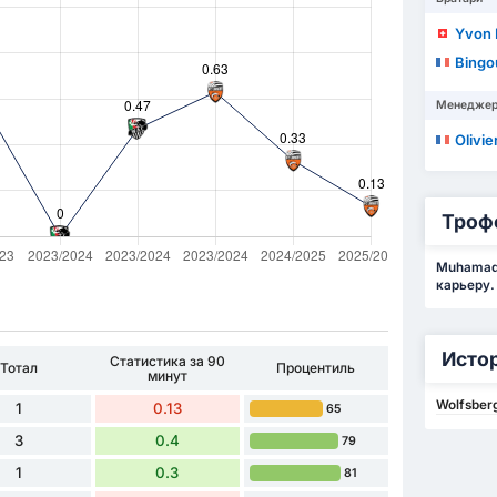
Yvon
Bingo
Менедже
Olivie
Троф
Muhamad 
карьеру.
Исто
Статистика за 90
Тотал
Процентиль
минут
Wolfsberg
1
0.13
65
3
0.4
79
1
0.3
81