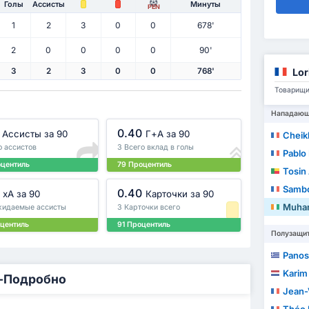
Голы
Ассисты
Минуты
PEN
1
2
3
0
0
678'
2
0
0
0
0
90'
Lor
3
2
3
0
0
768'
Товарищи
Нападаю
0.40
Ассисты за 90
Г+A за 90
Cheik
о ассистов
3 Всего вклад в голы
Pablo
оцентиль
79 Процентиль
Tosin
Samb
0.40
xA за 90
Карточки за 90
Muha
жидаемые ассисты
3 Карточки всего
центиль
91 Процентиль
Полузащи
Panos
Karim
-Подробно
Jean-