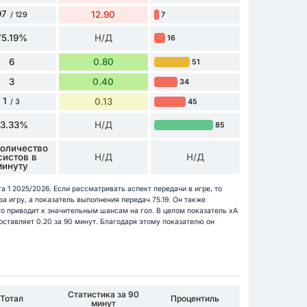
97
12.90
7
/ 129
75.19%
Н/Д
16
6
0.80
51
3
0.40
34
1
0.13
45
/ 3
33.33%
Н/Д
85
Количество
систов в
Н/Д
Н/Д
минуту
 1 2025/2026. Если рассматривать аспект передачи в игре, то
а игру, а показатель выполнения передач 75.19. Он также
о приводит к значительным шансам на гол. В целом показатель xA
ставляет 0.20 за 90 минут. Благодаря этому показателю он
Статистика за 90
Тотал
Процентиль
минут