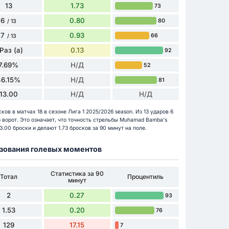
13
1.73
73
6
0.80
80
/ 13
7
0.93
66
/ 13
 Раз (а)
0.13
92
7.69%
Н/Д
52
46.15%
Н/Д
81
13.00
Н/Д
Н/Д
в в матчах 18 в сезоне Лига 1 2025/2026 season. Из 13 ударов 6
 ворот. Это означает, что точность стрельбы Muhamad Bamba's
3.00 броски и делают 1.73 бросков за 90 минут на поле.
разования голевых моментов
Статистика за 90
Тотал
Процентиль
минут
2
0.27
93
1.53
0.20
76
129
17.15
7