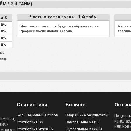
ЙМ / 2-Й ТАЙМ)
Частые тотал голов - 1-й тайм
е X
0%
Частые тотал голов будут отображаться в
Частые
0%
графике после начала сезона.
график
0%
0%
лии
алии
Статистика
Больше
Остав
Больше/меньше голов
Вчерашние результаты
Подпиши
тистики,
каналах
Статистика ОЗ
Завтрашние матчи
тайм/
или нов
Статистика угловых
Футбольные данные
 многое