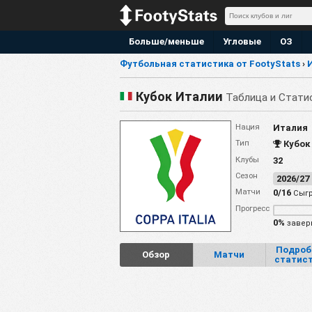
Больше/меньше
Угловые
ОЗ
Футбольная статистика от FootyStats
›
Кубок Италии
Таблица и Стати
Нация
Италия
Тип
Кубок
Клубы
32
Сезон
2026/2
Матчи
0/16
Сыг
Прогресс
0%
завер
Подроб
Обзор
Матчи
статис