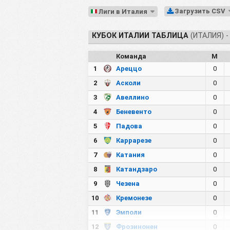
Загрузить CSV
Лиги в Италия
КУБОК ИТАЛИИ ТАБЛИЦА
(ИТАЛИЯ) -
Команда
М
1
Ареццо
0
2
Асколи
0
3
Авеллино
0
4
Беневенто
0
5
Падова
0
6
Каррарезе
0
7
Катания
0
8
Катандзаро
0
9
Чезена
0
10
Кремонезе
0
11
Эмполи
0
12
Фрозинонен
0