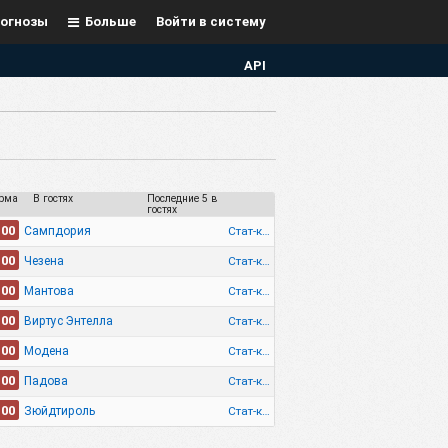
огнозы
Больше
Войти в систему
API
рма
В гостях
Последние 5 в
гостях
.00
Стат-ка
Сампдория
.00
Стат-ка
Чезена
.00
Стат-ка
Мантова
.00
Стат-ка
Виртус Энтелла
.00
Стат-ка
Модена
.00
Стат-ка
Падова
.00
Стат-ка
Зюйдтироль