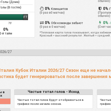
обычно)
0
Голы (Дома)
0
0
0
0
0
0
0%
0
%
0.00
олы (В гостях)
0%
0%
Клиншитов
0
0
0
0
0
0
0%
0
%
0.00
(0 раз в0 матчах)
(Пропуск
обычно)
FT
0
0
0
0
0
0
0%
0
%
0.00
0%
0%
Обе команды забьют
-
75'
0
0
0
0
0
0
0%
0
%
0.00
(0 раз в 0 матчах)
(Счет ча
0%
*Тепловая карта голов показывает, когда забиваю
2-й тайм
Красный = высокий результат. Желтый = средний.
2026/27
Италия Кубок Италии 2026/27 Сезон еще не начал
стика будет генерироваться после завершения 
Частые тотал голов - Исход
ы в
ях
Частые тотал голов будут отображаться в
Частые
графике после начала сезона.
график
-