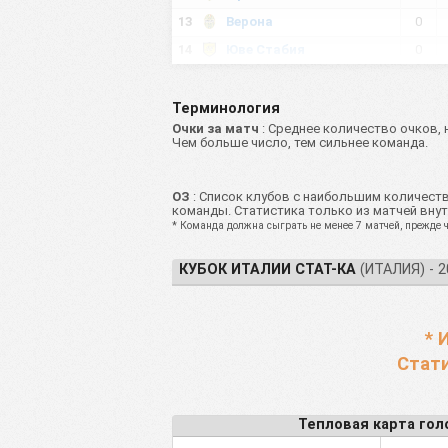
13
Верона
0
14
Юве Стабия
0
15
Лацио
0
16
Лечче
0
Терминология
Очки за матч
: Среднее количество очков, 
17
Мантова
0
Чем больше число, тем сильнее команда.
18
Модена
0
19
Монца
0
ОЗ
: Список клубов с наибольшим количеств
команды. Статистика только из матчей внут
20
Палермо
0
* Команда должна сыграть не менее 7 матчей, прежде ч
21
Пиза
0
КУБОК ИТАЛИИ СТАТ-КА
(ИТАЛИЯ) - 2
22
Потенца
0
23
Равенна
0
24
Сампдория
0
* 
25
Сассуоло
0
Стати
26
Зюйдтироль
0
27
Торино
0
Тепловая карта гол
28
Удинезе
0