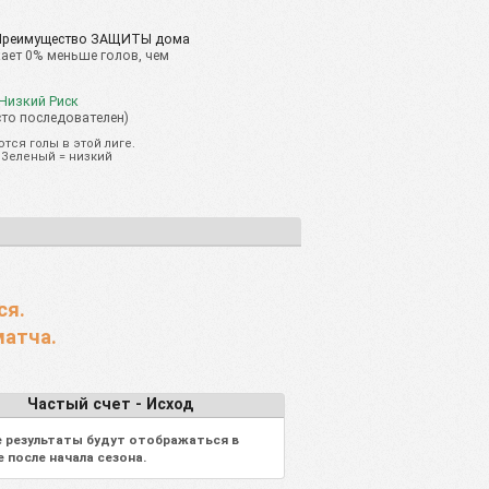
0%
0%
0%
0.00
Преимущество ЗАЩИТЫ дома
0%
0%
0%
0.00
ает 0% меньше голов, чем
0%
0%
0%
0.00
 Низкий Риск
0%
0%
0%
0.00
сто последователен)
тся голы в этой лиге.
 Зеленый = низкий
ся.
матча.
Частый счет - Исход
 результаты будут отображаться в
е после начала сезона.