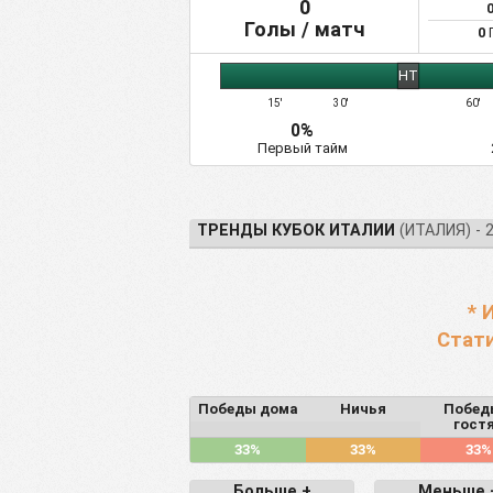
0
29
Union Brescia
0
Голы / матч
0
Г
30
Венеция
0
HT
31
Виченца
0
15'
30'
60'
32
Виртус Энтелла
0
0%
Первый тайм
ТРЕНДЫ КУБОК ИТАЛИИ
(ИТАЛИЯ) - 
* 
Стати
Победы дома
Ничья
Побед
гост
33%
33%
33%
Больше +
Меньше 