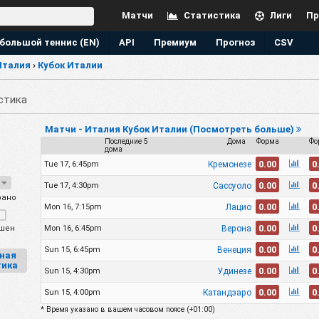
Матчи
Статистика
Лиги
Пр
большой теннис (EN)
API
Премиум
Прогноз
CSV
Италия
›
Кубок Италии
стика
Матчи - Италия Кубок Италии (Посмотреть больше)
Последние 5
Дома
Форма
Фо
дома
0.00
0
Кремонезе
Tue 17, 6:45pm
7
0.00
0
Сассуоло
Tue 17, 4:30pm
рано
0.00
0
Лацио
Mon 16, 7:15pm
0.00
0
Верона
шен
Mon 16, 6:45pm
0.00
0
Венеция
Sun 15, 6:45pm
ная
тика
0.00
0
Удинезе
Sun 15, 4:30pm
0.00
0
Катандзаро
Sun 15, 4:00pm
* Время указано в вашем часовом поясе (
+01:00
)