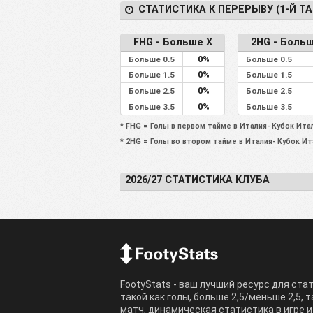
СТАТИСТИКА К ПЕРЕРЫВУ (1-Й ТА
FHG - Больше X
2HG - Больш
0%
Больше 0.5
Больше 0.5
0%
Больше 1.5
Больше 1.5
0%
Больше 2.5
Больше 2.5
0%
Больше 3.5
Больше 3.5
* FHG = Голы в первом тайме в Италия- Кубок Ита
* 2HG = Голы во втором тайме в Италия- Кубок Ит
2026/27 СТАТИСТИКА КЛУБА
FootyStats - ваш лучший ресурс для ста
такой как голы, больше 2,5/меньше 2,5, 
матч, динамическая статистика в игре и