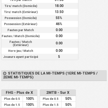
18.00
Tirs/ match (Domicile)
13.50
Tirs/ match (Extérieur)
55%
Possession (Domicile)
46%
Possession (Extérieur)
0.00
Fautes par Match
0.00
Fautes / Match (Domicile)
Fautes / Match
0.00
(Extérieur)
0.00
Hors-jeu / Match
5
Joueurs ayant participé
STATISTIQUES DE LA MI-TEMPS (1ERE MI-TEMPS /
2EME MI-TEMPS)
FHG - Plus de X
2MTB - Sur X
100%
50%
Plus de 0.5
Plus de 0.5
100%
50%
Plus de 1.5
Plus de 1.5