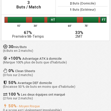
3
2
Buts (Domicile)
Union Brescia
0
0
0
0
0
0
0
31
Buts / Match
1
Buts (Extérieur)
Venezia FC
0
0
0
0
0
0
0
32
ACD Virtus Entella
0
0
0
0
0
0
0
33
HT
FT
SSD Potenza
1
0
0
1
1
3
-2
34
15'
30'
60'
75'
Calcio
67%
33%
Première Mi-Temps
2MT
30
min/Buts
(6 Buts en 2 matchs)
100%
+
Advantage ATK à domicile
(Marque 100% plus de buts que d'habitude)
0%
Clean Sheets
(0 fois sur 2 matchs)
50%
Avantage DEF domicile
(Encaisse 50 % de buts en moins que d'habitude)
100 %
Les deux équipes ont marqué
(2 fois sur 2 matchs)
50%
- Moyen Risque
(Le score est Légèrement Imprévisible)