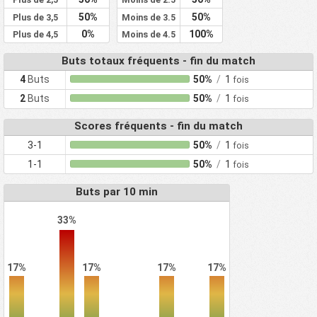
50%
50%
Plus de 3,5
Moins de 3.5
0%
100%
Plus de 4,5
Moins de 4.5
Buts totaux fréquents - fin du match
4
Buts
50%
/
1
fois
2
Buts
50%
/
1
fois
Scores fréquents - fin du match
3-1
50%
/
1
fois
1-1
50%
/
1
fois
Buts par 10 min
33%
17%
17%
17%
17%