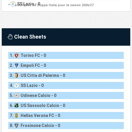
SS Lazio - 0
* Statistiques de Coppa Italia pour la saison 2026/27
Clean Sheets
1.
Torino FC - 0
2.
Empoli FC - 0
3.
US Citta di Palermo - 0
4.
SS Lazio - 0
5.
Udinese Calcio - 0
6.
US Sassuolo Calcio - 0
7.
Hellas Verona FC - 0
8.
Frosinone Calcio - 0