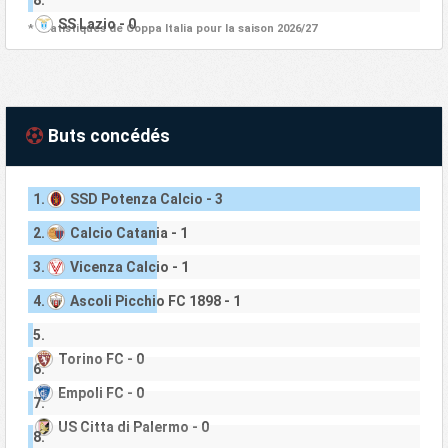
SS Lazio - 0
* Statistiques de Coppa Italia pour la saison 2026/27
Buts concédés
1.
SSD Potenza Calcio - 3
2.
Calcio Catania - 1
3.
Vicenza Calcio - 1
4.
Ascoli Picchio FC 1898 - 1
5.
Torino FC - 0
6.
Empoli FC - 0
7.
US Citta di Palermo - 0
8.