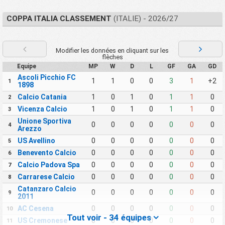
COPPA ITALIA CLASSEMENT
(ITALIE) - 2026/27
Modifier les données en cliquant sur les
flèches
Equipe
MP
W
D
L
GF
GA
GD
Ascoli Picchio FC
1
1
0
0
3
1
+2
1
1898
Calcio Catania
1
0
1
0
1
1
0
2
Vicenza Calcio
1
0
1
0
1
1
0
3
Unione Sportiva
0
0
0
0
0
0
0
4
Arezzo
US Avellino
0
0
0
0
0
0
0
5
Benevento Calcio
0
0
0
0
0
0
0
6
Calcio Padova Spa
0
0
0
0
0
0
0
7
Carrarese Calcio
0
0
0
0
0
0
0
8
Catanzaro Calcio
0
0
0
0
0
0
0
9
2011
AC Cesena
0
0
0
0
0
0
0
10
Tout voir - 34 équipes
US Cremonese
0
0
0
0
0
0
0
11