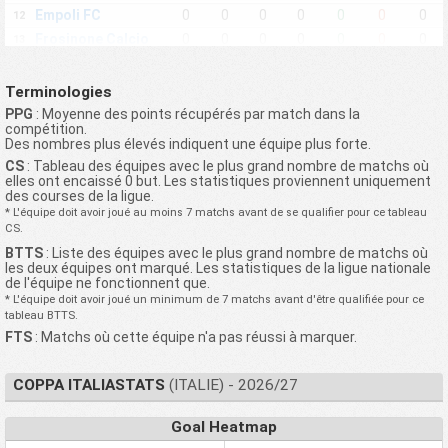
Empoli FC
0
0
0
0
0
0
0
12
Frosinone Calcio
0
0
0
0
0
0
0
13
Genoa CFC
0
0
0
0
0
0
0
14
Hellas Verona FC
0
0
0
0
0
0
0
15
Terminologies
SS Juve Stabia
0
0
0
0
0
0
0
16
PPG
: Moyenne des points récupérés par match dans la
compétition.
SS Lazio
0
0
0
0
0
0
0
17
Des nombres plus élevés indiquent une équipe plus forte.
US Lecce
0
0
0
0
0
0
0
18
CS
: Tableau des équipes avec le plus grand nombre de matchs où
elles ont encaissé 0 but. Les statistiques proviennent uniquement
Mantova FC
0
0
0
0
0
0
0
19
des courses de la ligue.
Modena FC
0
0
0
0
0
0
0
20
* L'équipe doit avoir joué au moins 7 matchs avant de se qualifier pour ce tableau
CS.
SS Monza 1912
0
0
0
0
0
0
0
21
BTTS
: Liste des équipes avec le plus grand nombre de matchs où
US Citta di Palermo
0
0
0
0
0
0
0
22
les deux équipes ont marqué. Les statistiques de la ligue nationale
Parma Calcio 1913
0
0
0
0
0
0
0
23
de l'équipe ne fonctionnent que.
* L'équipe doit avoir joué un minimum de 7 matchs avant d'être qualifiée pour ce
AC Pisa 1909
0
0
0
0
0
0
0
24
tableau BTTS.
Ravenna Calcio
0
0
0
0
0
0
0
25
FTS
: Matchs où cette équipe n'a pas réussi à marquer.
UC Sampdoria
0
0
0
0
0
0
0
26
US Sassuolo Calcio
0
0
0
0
0
0
0
27
COPPA ITALIASTATS
(ITALIE) - 2026/27
FC Sudtirol
0
0
0
0
0
0
0
28
Torino FC
0
0
0
0
0
0
0
29
Goal Heatmap
Udinese Calcio
0
0
0
0
0
0
0
30