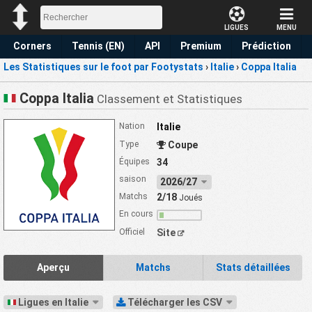
LIGUES
MENU
Corners
Tennis (EN)
API
Premium
Prédiction
Les Statistiques sur le foot par Footystats
›
Italie
›
Coppa Italia
Coppa Italia
Classement et Statistiques
Nation
Italie
Type
Coupe
Équipes
34
saison
2026/27
Matchs
2/18
Joués
En cours
Officiel
Site
Aperçu
Matchs
Stats détaillées
Ligues en Italie
Télécharger les CSV