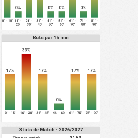
0%
0%
0%
0%
0' - 10'
11' -
21' -
31' -
41' -
51' -
61' -
71' -
81' -
20'
30'
40'
50'
60'
70'
80'
90'
Buts par 15 min
33%
17%
17%
17%
17%
0%
0' - 15'
16' - 30'
31' - 45'
46' - 60'
61' - 75'
76' - 90'
Stats de Match - 2026/2027
31.50
Tirs par match