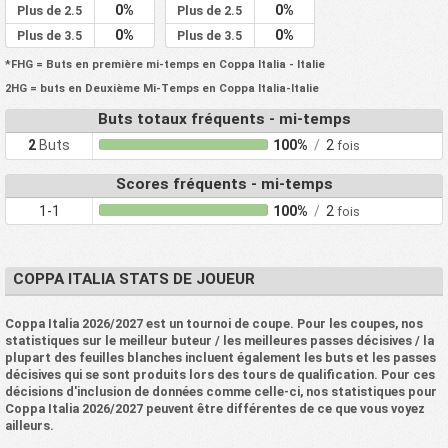
0%
0%
Plus de 2.5
Plus de 2.5
0%
0%
Plus de 3.5
Plus de 3.5
*FHG = Buts en première mi-temps en Coppa Italia - Italie
2HG = buts en Deuxième Mi-Temps en Coppa Italia-Italie
Buts totaux fréquents - mi-temps
2
Buts
100%
/
2
fois
Scores fréquents - mi-temps
1-1
100%
/
2
fois
COPPA ITALIA STATS DE JOUEUR
Coppa Italia 2026/2027 est un tournoi de coupe. Pour les coupes, nos
statistiques sur le meilleur buteur / les meilleures passes décisives / la
plupart des feuilles blanches incluent également les buts et les passes
décisives qui se sont produits lors des tours de qualification. Pour ces
décisions d'inclusion de données comme celle-ci, nos statistiques pour
Coppa Italia 2026/2027 peuvent être différentes de ce que vous voyez
ailleurs.