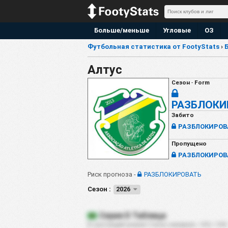
Больше/меньше
Угловые
ОЗ
Футбольная статистика от FootyStats
›
Алтус
Сезон
-
Form
РАЗБЛОКИ
Забито
РАЗБЛОКИРОВ
Пропущено
РАЗБЛОКИРОВ
Риск прогноза -
РАЗБЛОКИРОВАТЬ
Сезон :
2026
Серия D Таблица
В настоящий момент Сезон завершен - 592 / 592