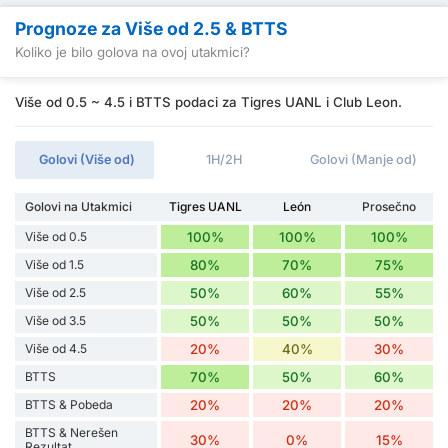
Prognoze za Više od 2.5 & BTTS
Koliko je bilo golova na ovoj utakmici?
Više od 0.5 ~ 4.5 i BTTS podaci za Tigres UANL i Club Leon.
Golovi (Više od)
1H/2H
Golovi (Manje od)
Golovi na Utakmici
Tigres UANL
León
Prosečno
Više od 0.5
100%
100%
100%
Više od 1.5
80%
70%
75%
Više od 2.5
50%
60%
55%
Više od 3.5
50%
50%
50%
Više od 4.5
20%
40%
30%
BTTS
70%
50%
60%
BTTS & Pobeda
20%
20%
20%
BTTS & Nerešen
30%
0%
15%
Rezultat