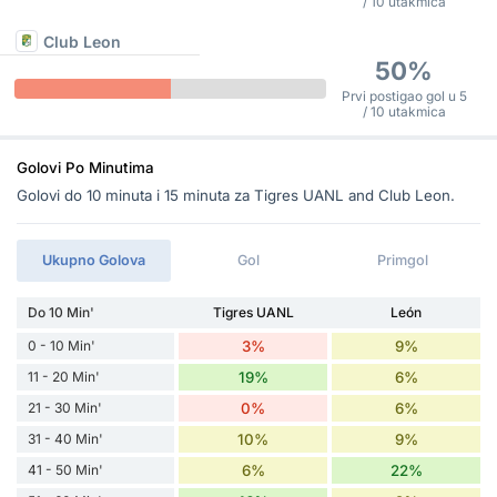
/ 10 utakmica
Club Leon
50%
Prvi postigao gol u 5
/ 10 utakmica
Golovi Po Minutima
Golovi do 10 minuta i 15 minuta za Tigres UANL and Club Leon.
Ukupno Golova
Gol
Primgol
Do 10 Min'
Tigres UANL
León
0 - 10 Min'
3%
9%
11 - 20 Min'
19%
6%
21 - 30 Min'
0%
6%
31 - 40 Min'
10%
9%
41 - 50 Min'
6%
22%