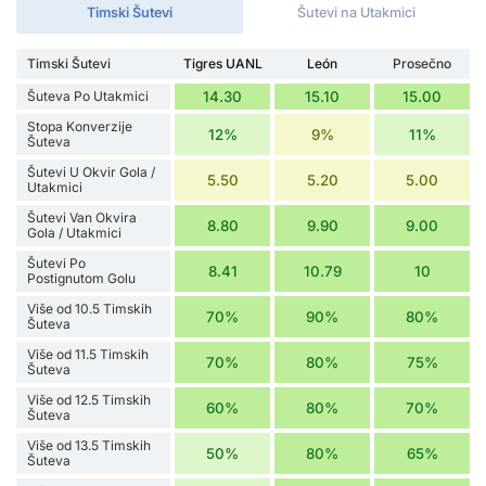
Timski Šutevi
Šutevi na Utakmici
Timski Šutevi
Tigres UANL
León
Prosečno
Šuteva Po Utakmici
14.30
15.10
15.00
Stopa Konverzije
12%
9%
11%
Šuteva
Šutevi U Okvir Gola /
5.50
5.20
5.00
Utakmici
Šutevi Van Okvira
8.80
9.90
9.00
Gola / Utakmici
Šutevi Po
8.41
10.79
10
Postignutom Golu
Više od 10.5 Timskih
70%
90%
80%
Šuteva
Više od 11.5 Timskih
70%
80%
75%
Šuteva
Više od 12.5 Timskih
60%
80%
70%
Šuteva
Više od 13.5 Timskih
50%
80%
65%
Šuteva