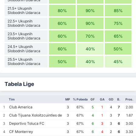
21.5+ Ukupnih
80%
90%
85%
Slobodnih Udaraca
22.5+ Ukupnih
60%
90%
75%
Slobodnih Udaraca
23.5+ Ukupnih
60%
70%
65%
Slobodnih Udaraca
24.5+ Ukupnih
60%
40%
50%
Slobodnih Udaraca
25.5+ Ukupnih
50%
40%
45%
Slobodnih Udaraca
Tabela Lige
Tim
MP
% Pobeda
GF
GA
GD
B.
Pros.
Club America
1
3
67%
5
1
4
7
2.00
Club Tijuana Xoloitzcuintles de Caliente
2
3
67%
4
1
3
7
1.67
Deportivo Toluca FC
3
3
67%
6
3
3
6
3.00
CF Monterrey
4
3
67%
6
4
2
6
3.33