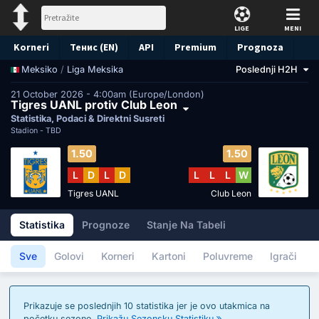
LIGE
MENI
Korneri
Тенис (EN)
API
Premium
Prognoza
/
Liga Meksika
Poslednji H2H
Meksiko
21 October 2026 - 4:00am (Europe/London)
Tigres UANL protiv Club Leon
Statistika, Podaci & Direktni Susreti
Stadion -
TBD
1.50
1.50
L
D
L
D
L
L
L
W
Tigres UANL
Club Leon
Statistika
Prognoze
Stanje Na Tabeli
Sve
Golovi
Korneri
Kartoni
Poluvreme
Igrači
Prikazuje se poslednjih 10 statistika jer je ovo utakmica na
početku sezone.
Prikažu Sezonsku Statistiku