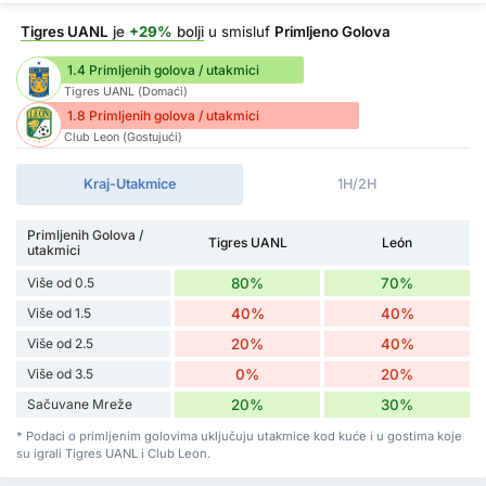
Tigres UANL
je
+29%
bolji
u smisluf
Primljeno Golova
1.4 Primljenih golova / utakmici
Tigres UANL (Domaći)
1.8 Primljenih golova / utakmici
Club Leon (Gostujući)
Kraj-Utakmice
1H/2H
Primljenih Golova /
Tigres UANL
León
utakmici
Više od 0.5
80%
70%
Više od 1.5
40%
40%
Više od 2.5
20%
40%
Više od 3.5
0%
20%
Sačuvane Mreže
20%
30%
* Podaci o primljenim golovima uključuju utakmice kod kuće i u gostima koje
su igrali Tigres UANL i Club Leon.