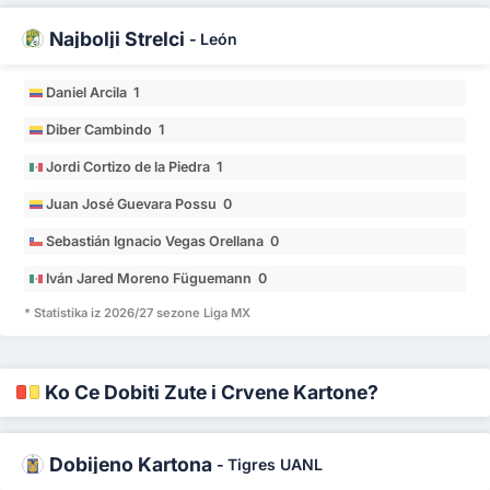
Najbolji Strelci
-
León
Daniel Arcila 1
Diber Cambindo 1
Jordi Cortizo de la Piedra 1
Juan José Guevara Possu 0
Sebastián Ignacio Vegas Orellana 0
Iván Jared Moreno Füguemann 0
* Statistika iz 2026/27 sezone Liga MX
Ko Će Dobiti Žute i Crvene Kartone?
Dobijeno Kartona
-
Tigres UANL