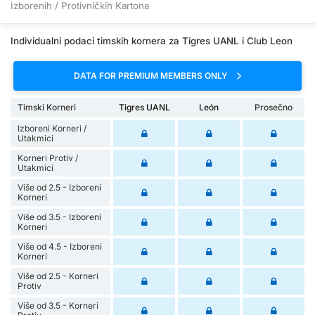
Izborenih / Protivničkih Kartona
Individualni podaci timskih kornera za Tigres UANL i Club Leon
DATA FOR PREMIUM MEMBERS ONLY
Timski Korneri
Tigres UANL
León
Prosečno
Izboreni Korneri /
Utakmici
Korneri Protiv /
Utakmici
Više od 2.5 - Izboreni
Korneri
Više od 3.5 - Izboreni
Korneri
Više od 4.5 - Izboreni
Korneri
Više od 2.5 - Korneri
Protiv
Više od 3.5 - Korneri