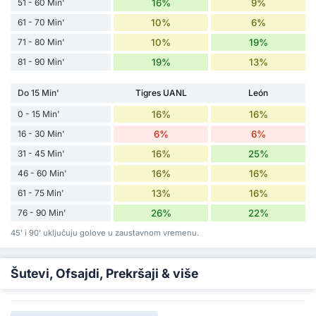
51 - 60 Min'
16%
9%
61 - 70 Min'
10%
6%
71 - 80 Min'
10%
19%
81 - 90 Min'
19%
13%
Do 15 Min'
Tigres UANL
León
0 - 15 Min'
16%
16%
16 - 30 Min'
6%
6%
31 - 45 Min'
16%
25%
46 - 60 Min'
16%
16%
61 - 75 Min'
13%
16%
76 - 90 Min'
26%
22%
45' i 90' uključuju golove u zaustavnom vremenu.
Šutevi, Ofsajdi, Prekršaji & više