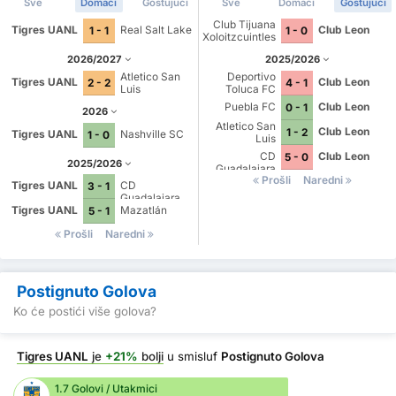
Sve
Domaći
Gostujući
Sve
Domaći
Gostujući
Club Tijuana
Tigres UANL
Real Salt Lake
Club Leon
1 - 1
1 - 0
Xoloitzcuintles
de Caliente
2026/2027
2025/2026
Atletico San
Deportivo
Tigres UANL
Club Leon
2 - 2
4 - 1
Luis
Toluca FC
Puebla FC
Club Leon
0 - 1
2026
Atletico San
Club Leon
1 - 2
Tigres UANL
Nashville SC
1 - 0
Luis
CD
Club Leon
5 - 0
2025/2026
Guadalajara
Prošli
Naredni
Tigres UANL
CD
3 - 1
Guadalajara
Tigres UANL
Mazatlán
5 - 1
Prošli
Naredni
Postignuto Golova
Ko će postići više golova?
Tigres UANL
je
+21%
bolji
u smisluf
Postignuto Golova
1.7 Golovi / Utakmici