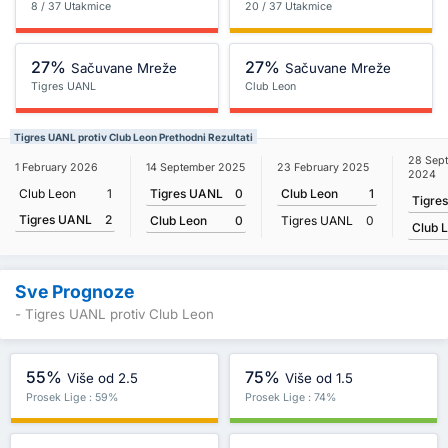
8 / 37 Utakmice
20 / 37 Utakmice
27%
27%
Sačuvane Mreže
Sačuvane Mreže
Tigres UANL
Club Leon
Tigres UANL protiv Club Leon Prethodni Rezultati
28 Sep
14 September 2025
1 February 2026
23 February 2025
2024
Tigres UANL
0
Club Leon
1
Club Leon
1
Tigre
Tigres UANL
2
Club Leon
0
Tigres UANL
0
Club 
Sve Prognoze
- Tigres UANL protiv Club Leon
55%
75%
Više od 2.5
Više od 1.5
Prosek Lige : 59%
Prosek Lige : 74%