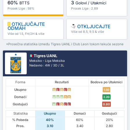
60%
3
BTTS
Golovi / Utakmici
Prosek Lige : 59%
Prosek Lige : 2.89
OTKLJUČAJTE
OTKLJUCAJTE
ODMAH
Više od 8.5, 9.5 & više
Više od 1.5, FH/2H & više
*Prosečna statistika između Tigres UANL i Club Leon tokom tekuće sezone
Tigres UANL
Meksiko - Liga Meksika
Nedavno : 4W / 3D / 3L
Forma
Rezultati
Bodova po Utakmici
Ukupno
1.50
D
L
D
L
D
Domaći
2.20
W
W
W
D
D
Gostujući
0.80
W
L
D
L
L
Statistika
Ukupno
Domaći
Gostujući
% Pobeda
40%
60%
20%
Pros.
3.10
3.40
2.80