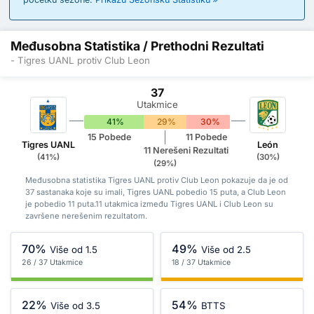
Međusobna Statistika / Prethodni Rezultati
- Tigres UANL protiv Club Leon
37
Utakmice
41%
29%
30%
15 Pobede
11 Pobede
Tigres UANL
León
11 Nerešeni Rezultati
(41%)
(30%)
(29%)
Međusobna statistika Tigres UANL protiv Club Leon pokazuje da je od
37 sastanaka koje su imali, Tigres UANL pobedio 15 puta, a Club Leon
je pobedio 11 puta.11 utakmica između Tigres UANL i Club Leon su
završene nerešenim rezultatom.
70%
49%
Više od 1.5
Više od 2.5
26 / 37 Utakmice
18 / 37 Utakmice
22%
54%
Više od 3.5
BTTS