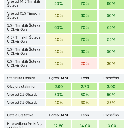
Više od 14.5 Timskih
50%
70%
60%
Šuteva
Više od 15.5 Timskih
40%
60%
50%
Šuteva
3.5+ Timskih Šuteva
60%
70%
65%
U Okvir Gola
4.5+ Timskih Šuteva
40%
70%
55%
U Okvir Gola
5.5+ Timskih Šuteva
40%
60%
50%
U Okvir Gola
6.5+ Timskih Šuteva
40%
20%
30%
U Okvir Gola
Statistika Ofsajda
Tigres UANL
León
Prosečno
Ofsajdi / utakmici
2.90
2.70
3.00
Više od 2.5 Ofsajda
50%
50%
50%
Više od 3.5 Ofsajda
40%
30%
35%
Ostala Statistika
Tigres UANL
León
Prosečno
Napravljeno Prekršaja
12.80
14.00
13.00
/ utakmici