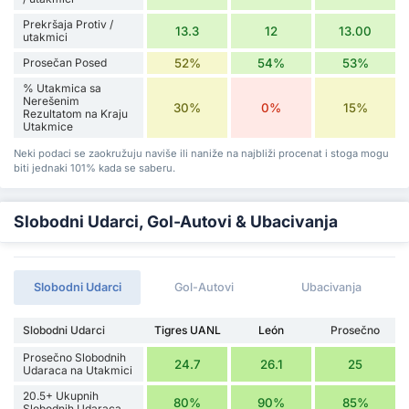
Prekršaja Protiv /
13.3
12
13.00
utakmici
Prosečan Posed
52%
54%
53%
% Utakmica sa
Nerešenim
30%
0%
15%
Rezultatom na Kraju
Utakmice
Neki podaci se zaokružuju naviše ili naniže na najbliži procenat i stoga mogu
biti jednaki 101% kada se saberu.
Slobodni Udarci, Gol-Autovi & Ubacivanja
Slobodni Udarci
Gol-Autovi
Ubacivanja
Slobodni Udarci
Tigres UANL
León
Prosečno
Prosečno Slobodnih
24.7
26.1
25
Udaraca na Utakmici
20.5+ Ukupnih
80%
90%
85%
Slobodnih Udaraca