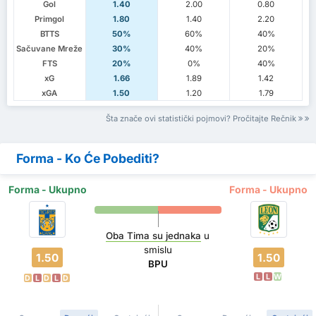
Gol
1.40
2.00
0.80
Primgol
1.80
1.40
2.20
BTTS
50%
60%
40%
Sačuvane Mreže
30%
40%
20%
FTS
20%
0%
40%
xG
1.66
1.89
1.42
xGA
1.50
1.20
1.79
Šta znače ovi statistički pojmovi? Pročitajte Rečnik
Forma - Ko Će Pobediti?
Forma - Ukupno
Forma - Ukupno
Oba Tima su jednaka
u
smislu
1.50
1.50
BPU
L
L
W
D
L
D
L
D