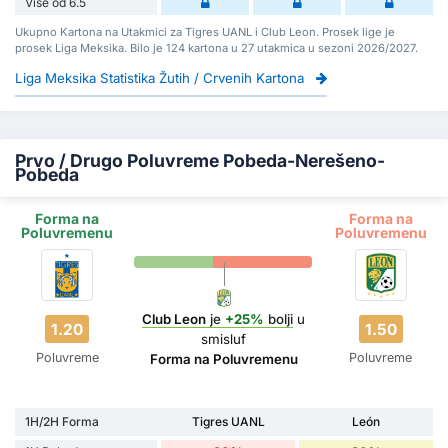
Više od 6.5
Ukupno Kartona na Utakmici za Tigres UANL i Club Leon. Prosek lige je
prosek Liga Meksika. Bilo je 124 kartona u 27 utakmica u sezoni 2026/2027.
Liga Meksika Statistika Žutih / Crvenih Kartona
Prvo / Drugo Poluvreme Pobeda-Nerešeno-
Pobeda
Forma na
Forma na
Poluvremenu
Poluvremenu
Club Leon
je
+25%
bolji
u
1.20
1.50
smisluf
Poluvreme
Poluvreme
Forma na Poluvremenu
1H/2H Forma
Tigres UANL
León