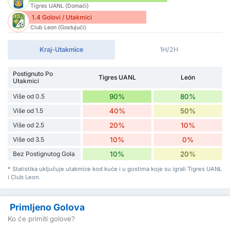
Tigres UANL (Domaći)
1.4 Golovi / Utakmici
Club Leon (Gostujući)
Kraj-Utakmice
1H/2H
Postignuto Po
Tigres UANL
León
Utakmici
Više od 0.5
90%
80%
Više od 1.5
40%
50%
Više od 2.5
20%
10%
Više od 3.5
10%
0%
Bez Postignutog Gola
10%
20%
* Statistika uključuje utakmice kod kuće i u gostima koje su igrali Tigres UANL
i Club Leon.
Primljeno Golova
Ko će primiti golove?