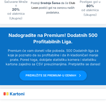
Sačuvane Mreže
Postigao gol u
Postoji
Srednja Šansa
da će
Club
u
80%
Leon
postići gol na osnovu naših
20%
od utakmica
podataka.
od utakmica
(Ukupno)
(Ukupno)
Nadogradite na Premium! Dodatnih 500
Profitabilnih Liga.
Premium će vam doneti više pobeda. 500 Dodatnih liga za
koje je poznato da su profitabilne i da ih kladioničari manje
prate. Pored toga, dobijate statistiku kornera i statistiku
kartona zajedno sa CSV preuzimanjima. Pretplatite se danas!
PRIDRUŽITE SE PREMIUM-U ODMAH
Kartoni