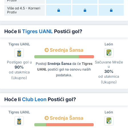
Protiv
Više od 4.5 - Korneri
Protiv
Hoće li
Tigres UANL
Postići gol?
Tigres UANL
León
Srednja Šansa
Postigao gol u
Sačuvane Mreže
Postoji
Srednja Šansa
da će
Tigres
u
90%
UANL
postići gol na osnovu naših
30%
od utakmica
podataka.
od utakmica
(Ukupno)
(Ukupno)
Hoće li
Club Leon
Postići gol?
Tigres UANL
León
Srednja Šansa