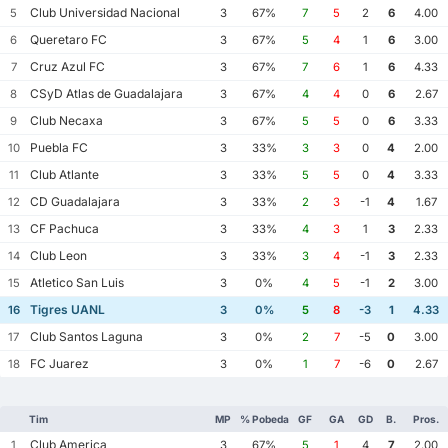
Club Universidad Nacional
5
3
67%
7
5
2
6
4.00
Queretaro FC
6
3
67%
5
4
1
6
3.00
Cruz Azul FC
7
3
67%
7
6
1
6
4.33
CSyD Atlas de Guadalajara
8
3
67%
4
4
0
6
2.67
Club Necaxa
9
3
67%
5
5
0
6
3.33
Puebla FC
10
3
33%
3
3
0
4
2.00
Club Atlante
11
3
33%
5
5
0
4
3.33
CD Guadalajara
12
3
33%
2
3
-1
4
1.67
CF Pachuca
13
3
33%
4
3
1
3
2.33
Club Leon
14
3
33%
3
4
-1
3
2.33
Atletico San Luis
15
3
0%
4
5
-1
2
3.00
Tigres UANL
16
3
0%
5
8
-3
1
4.33
Club Santos Laguna
17
3
0%
2
7
-5
0
3.00
FC Juarez
18
3
0%
1
7
-6
0
2.67
Tim
MP
% Pobeda
GF
GA
GD
B.
Pros.
Club America
1
3
67%
5
1
4
7
2.00