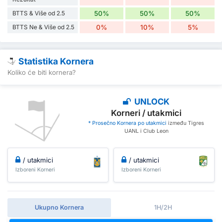
BTTS & Više od 2.5
50%
50%
50%
BTTS Ne & Više od 2.5
0%
10%
5%
Statistika Kornera
Koliko će biti kornera?
UNLOCK
Korneri / utakmici
* Prosečno Kornera po utakmici
između Tigres
UANL i Club Leon
/ utakmici
/ utakmici
Izboreni Korneri
Izboreni Korneri
Ukupno Kornera
1H/2H