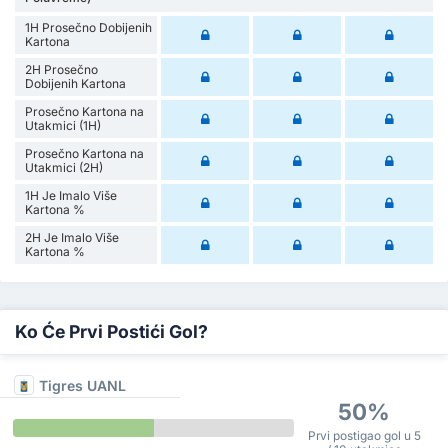
1H Prosečno Dobijenih
Kartona
2H Prosečno
Dobijenih Kartona
Prosečno Kartona na
Utakmici (1H)
Prosečno Kartona na
Utakmici (2H)
1H Je Imalo Više
Kartona %
2H Je Imalo Više
Kartona %
Ko Će Prvi Postići Gol?
Tigres UANL
50%
Prvi postigao gol u 5