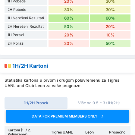
1H Pobede
20%
30%
2H Pobede
30%
30%
1H Nerešeni Rezultati
60%
60%
2H Nerešeni Rezultati
50%
20%
1H Porazi
20%
10%
2H Porazi
20%
50%
1H/2H Kartoni
Statistika kartona u prvom i drugom poluvremenu za Tigres
UANL and Club Leon za vaše prognoze.
1H/2H Prosek
Više od 0.5 ~ 3 (1H/2H)
DATA FOR PREMIUM MEMBERS ONLY
Kartoni (1. / 2.
Tigres UANL
León
Prosečno
Poluvreme)