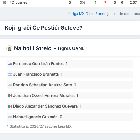
FC Juarez
18
3
0%
1
7
-6
0
2.67
*
Liga MX Table Forme
je takođe dostupna
Koji Igrači Će Postići Golove?
Najbolji Strelci
-
Tigres UANL
Fernando Gorriarán Fontes 1
Juan Francisco Brunetta 1
Rodrigo Sebastián Aguirre Soto 1
Jonathan Ozziel Herrera Morales 1
Diego Alexander Sánchez Guevara 1
Nahuel Ignacio Guzmán 0
* Statistika iz 2026/27 sezone Liga MX