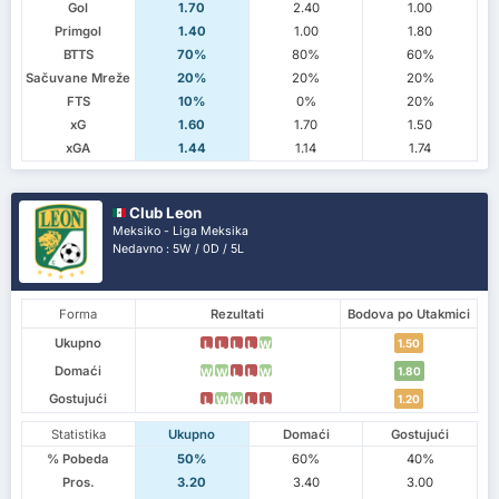
Gol
1.70
2.40
1.00
Primgol
1.40
1.00
1.80
BTTS
70%
80%
60%
Sačuvane Mreže
20%
20%
20%
FTS
10%
0%
20%
xG
1.60
1.70
1.50
xGA
1.44
1.14
1.74
Club Leon
Meksiko - Liga Meksika
Nedavno : 5W / 0D / 5L
Forma
Rezultati
Bodova po Utakmici
Ukupno
1.50
L
L
L
L
W
Domaći
1.80
W
W
L
L
W
Gostujući
1.20
L
W
W
L
L
Statistika
Ukupno
Domaći
Gostujući
% Pobeda
50%
60%
40%
Pros.
3.20
3.40
3.00