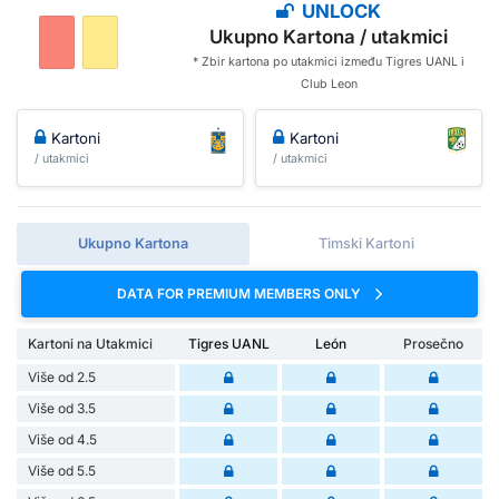
UNLOCK
Ukupno Kartona / utakmici
* Zbir kartona po utakmici između Tigres UANL i
Club Leon
Kartoni
Kartoni
/ utakmici
/ utakmici
Ukupno Kartona
Timski Kartoni
DATA FOR PREMIUM MEMBERS ONLY
Kartoni na Utakmici
Tigres UANL
León
Prosečno
Više od 2.5
Više od 3.5
Više od 4.5
Više od 5.5