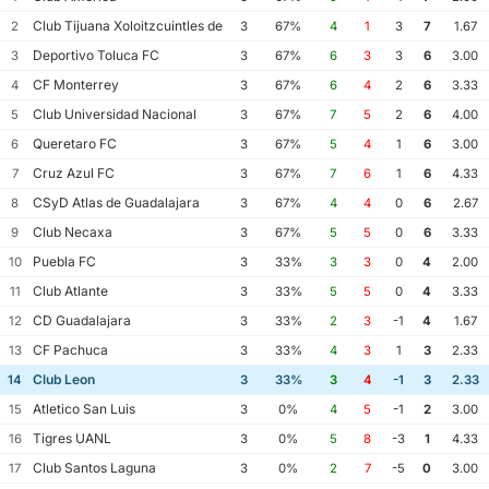
Club Tijuana Xoloitzcuintles de Caliente
2
3
67%
4
1
3
7
1.67
Deportivo Toluca FC
3
3
67%
6
3
3
6
3.00
CF Monterrey
4
3
67%
6
4
2
6
3.33
Club Universidad Nacional
5
3
67%
7
5
2
6
4.00
Queretaro FC
6
3
67%
5
4
1
6
3.00
Cruz Azul FC
7
3
67%
7
6
1
6
4.33
CSyD Atlas de Guadalajara
8
3
67%
4
4
0
6
2.67
Club Necaxa
9
3
67%
5
5
0
6
3.33
Puebla FC
10
3
33%
3
3
0
4
2.00
Club Atlante
11
3
33%
5
5
0
4
3.33
CD Guadalajara
12
3
33%
2
3
-1
4
1.67
CF Pachuca
13
3
33%
4
3
1
3
2.33
Club Leon
14
3
33%
3
4
-1
3
2.33
Atletico San Luis
15
3
0%
4
5
-1
2
3.00
Tigres UANL
16
3
0%
5
8
-3
1
4.33
Club Santos Laguna
17
3
0%
2
7
-5
0
3.00