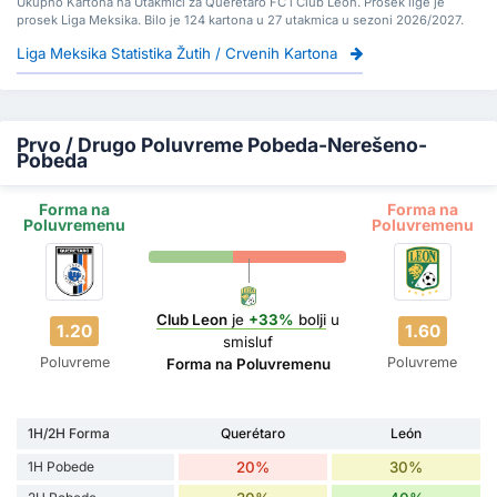
Ukupno Kartona na Utakmici za Queretaro FC i Club Leon. Prosek lige je
prosek Liga Meksika. Bilo je 124 kartona u 27 utakmica u sezoni 2026/2027.
Liga Meksika Statistika Žutih / Crvenih Kartona
Prvo / Drugo Poluvreme Pobeda-Nerešeno-
Pobeda
Forma na
Forma na
Poluvremenu
Poluvremenu
Club Leon
je
+33%
bolji
u
1.20
1.60
smisluf
Poluvreme
Poluvreme
Forma na Poluvremenu
1H/2H Forma
Querétaro
León
1H Pobede
20%
30%