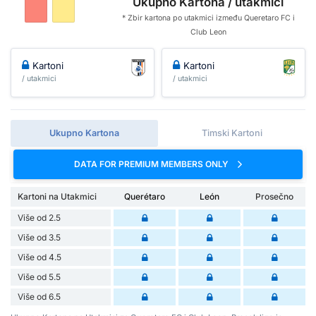
Ukupno Kartona / utakmici
* Zbir kartona po utakmici između Queretaro FC i
Club Leon
Kartoni
Kartoni
/ utakmici
/ utakmici
Ukupno Kartona
Timski Kartoni
DATA FOR PREMIUM MEMBERS ONLY
Kartoni na Utakmici
Querétaro
León
Prosečno
Više od 2.5
Više od 3.5
Više od 4.5
Više od 5.5
Više od 6.5