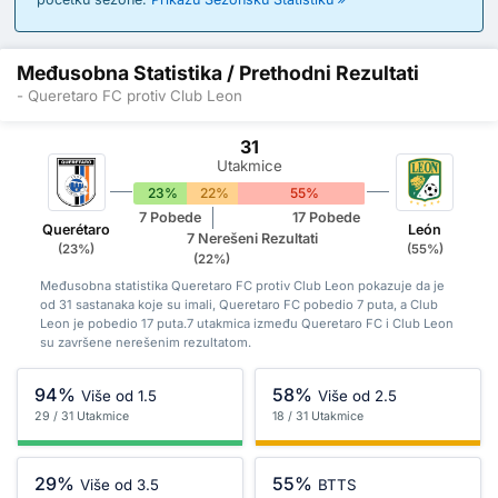
Međusobna Statistika / Prethodni Rezultati
- Queretaro FC protiv Club Leon
31
Utakmice
23%
22%
55%
7 Pobede
17 Pobede
Querétaro
León
7 Nerešeni Rezultati
(23%)
(55%)
(22%)
Međusobna statistika Queretaro FC protiv Club Leon pokazuje da je
od 31 sastanaka koje su imali, Queretaro FC pobedio 7 puta, a Club
Leon je pobedio 17 puta.7 utakmica između Queretaro FC i Club Leon
su završene nerešenim rezultatom.
94%
58%
Više od 1.5
Više od 2.5
29 / 31 Utakmice
18 / 31 Utakmice
29%
55%
Više od 3.5
BTTS