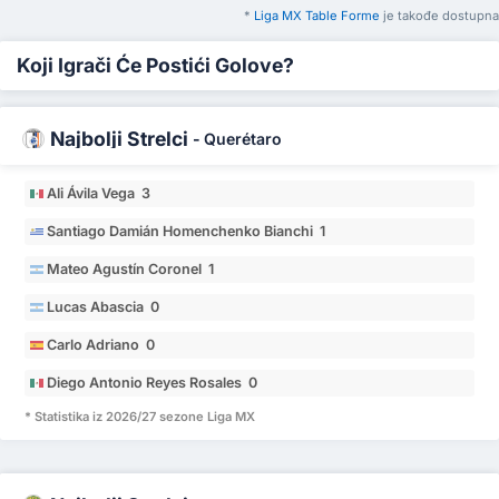
*
Liga MX Table Forme
je takođe dostupna
Koji Igrači Će Postići Golove?
Najbolji Strelci
-
Querétaro
Ali Ávila Vega 3
Santiago Damián Homenchenko Bianchi 1
Mateo Agustín Coronel 1
Lucas Abascia 0
Carlo Adriano 0
Diego Antonio Reyes Rosales 0
* Statistika iz 2026/27 sezone Liga MX