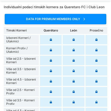
Individualni podaci timskih kornera za Queretaro FC i Club Leon
DATA FOR PREMIUM MEMBERS ONLY
Timski Korneri
Querétaro
León
Prosečno
Izboreni Korneri /
Utakmici
Korneri Protiv /
Utakmici
Više od 2.5 - Izboreni
Korneri
Više od 3.5 - Izboreni
Korneri
Više od 4.5 - Izboreni
Korneri
Više od 2.5 - Korneri
Protiv
Više od 3.5 - Korneri
Protiv
Više od 4.5 - Korneri