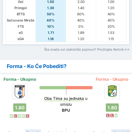
Gol
1.50
2.00
1.00
Primgol
1.30
1.40
1.20
BTTS
50%
60%
40%
Sačuvane Mreže
40%
40%
40%
FTS
10%
0%
20%
xG
1.71
1.89
1.53
xGA
1.18
1.20
1.15
Šta znače ovi statistički pojmovi? Pročitajte Rečnik
Forma - Ko Će Pobediti?
Forma - Ukupno
Forma - Ukupno
Oba Tima su jednaka
u
smislu
1.80
1.80
BPU
L
L
W
W
L
W
W
L