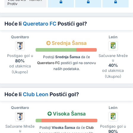
Protiv
Hoće li
Queretaro FC
Postići gol?
Querétaro
León
Srednja Šansa
Postigao gol u
Sačuvane Mreže
Postoji
Srednja Šansa
da će
u
80%
Queretaro FC
postići gol na osnovu
40%
od utakmica
naših podataka.
od utakmica
(Ukupno)
(Ukupno)
Hoće li
Club Leon
Postići gol?
Querétaro
León
Visoka Šansa
Sačuvane Mreže
Postigao gol u
Postoji
Visoka Šansa
da će
Club
u
90%