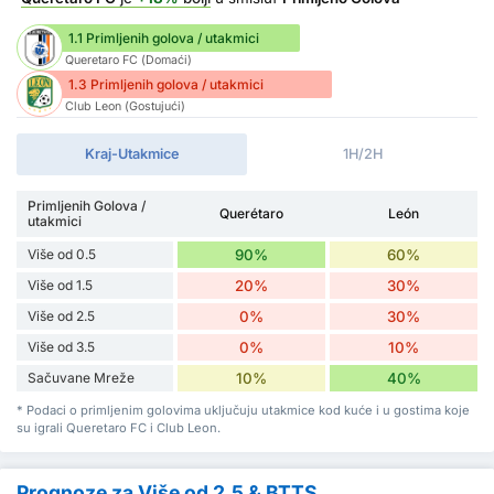
1.1 Primljenih golova / utakmici
Queretaro FC (Domaći)
1.3 Primljenih golova / utakmici
Club Leon (Gostujući)
Kraj-Utakmice
1H/2H
Primljenih Golova /
Querétaro
León
utakmici
Više od 0.5
90%
60%
Više od 1.5
20%
30%
Više od 2.5
0%
30%
Više od 3.5
0%
10%
Sačuvane Mreže
10%
40%
* Podaci o primljenim golovima uključuju utakmice kod kuće i u gostima koje
su igrali Queretaro FC i Club Leon.
Prognoze za Više od 2.5 & BTTS