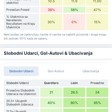
10.5
11.9
11.00
utakmici
Prosečan Posed
38%
56%
47%
% Utakmica sa
Nerešenim
30%
0%
15%
Rezultatom na Kraju
Utakmice
Neki podaci se zaokružuju naviše ili naniže na najbliži procenat i stoga mogu
biti jednaki 101% kada se saberu.
Slobodni Udarci, Gol-Autovi & Ubacivanja
Slobodni Udarci
Gol-Autovi
Ubacivanja
Slobodni Udarci
Querétaro
León
Prosečno
Prosečno Slobodnih
21
26.5
24
Udaraca na Utakmici
20.5+ Ukupnih
40%
90%
65%
Slobodnih Udaraca
21.5+ Ukupnih