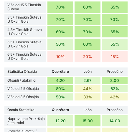
Više od 15.5 Timskih
70%
60%
65%
Šuteva
3.5+ Timskih Šuteva
70%
70%
70%
U Okvir Gola
4.5+ Timskih Šuteva
60%
70%
65%
U Okvir Gola
5.5+ Timskih Šuteva
50%
60%
55%
U Okvir Gola
6.5+ Timskih Šuteva
10%
20%
15%
U Okvir Gola
Statistika Ofsajda
Querétaro
León
Prosečno
Ofsajdi / utakmici
4.20
2.67
3.00
Više od 2.5 Ofsajda
80%
44%
62%
Više od 3.5 Ofsajda
50%
33%
42%
Ostala Statistika
Querétaro
León
Prosečno
Napravljeno Prekršaja
12.20
15.00
14.00
/ utakmici
Prekršaja Protiv /