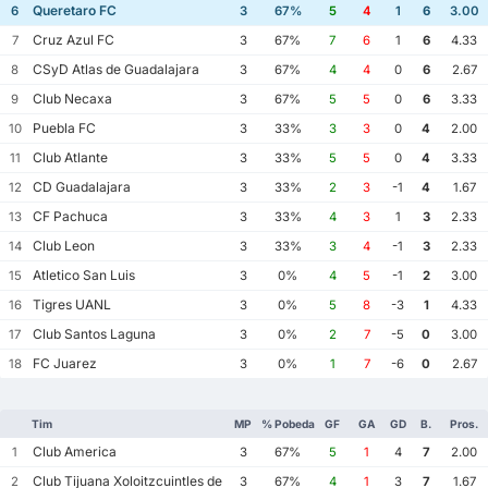
Queretaro FC
6
3
67%
5
4
1
6
3.00
Cruz Azul FC
7
3
67%
7
6
1
6
4.33
CSyD Atlas de Guadalajara
8
3
67%
4
4
0
6
2.67
Club Necaxa
9
3
67%
5
5
0
6
3.33
Puebla FC
10
3
33%
3
3
0
4
2.00
Club Atlante
11
3
33%
5
5
0
4
3.33
CD Guadalajara
12
3
33%
2
3
-1
4
1.67
CF Pachuca
13
3
33%
4
3
1
3
2.33
Club Leon
14
3
33%
3
4
-1
3
2.33
Atletico San Luis
15
3
0%
4
5
-1
2
3.00
Tigres UANL
16
3
0%
5
8
-3
1
4.33
Club Santos Laguna
17
3
0%
2
7
-5
0
3.00
FC Juarez
18
3
0%
1
7
-6
0
2.67
Tim
MP
% Pobeda
GF
GA
GD
B.
Pros.
Club America
1
3
67%
5
1
4
7
2.00
Club Tijuana Xoloitzcuintles de Caliente
2
3
67%
4
1
3
7
1.67