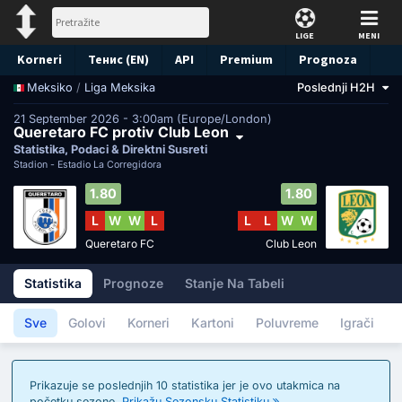
LIGE
MENI
Korneri
Тенис (EN)
API
Premium
Prognoza
/
Liga Meksika
Poslednji H2H
Meksiko
21 September 2026 - 3:00am (Europe/London)
Queretaro FC protiv Club Leon
Statistika, Podaci & Direktni Susreti
Stadion -
Estadio La Corregidora
1.80
1.80
L
W
W
L
L
L
W
W
Queretaro FC
Club Leon
Statistika
Prognoze
Stanje Na Tabeli
Sve
Golovi
Korneri
Kartoni
Poluvreme
Igrači
Prikazuje se poslednjih 10 statistika jer je ovo utakmica na
početku sezone.
Prikažu Sezonsku Statistiku