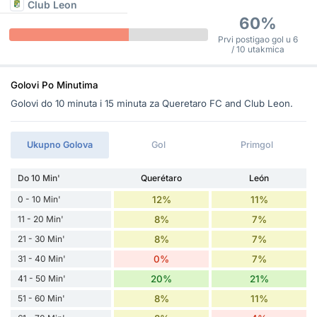
Club Leon
60%
Prvi postigao gol u 6
/ 10 utakmica
Golovi Po Minutima
Golovi do 10 minuta i 15 minuta za Queretaro FC and Club Leon.
Ukupno Golova
Gol
Primgol
Do 10 Min'
Querétaro
León
0 - 10 Min'
12%
11%
11 - 20 Min'
8%
7%
21 - 30 Min'
8%
7%
31 - 40 Min'
0%
7%
41 - 50 Min'
20%
21%
51 - 60 Min'
8%
11%