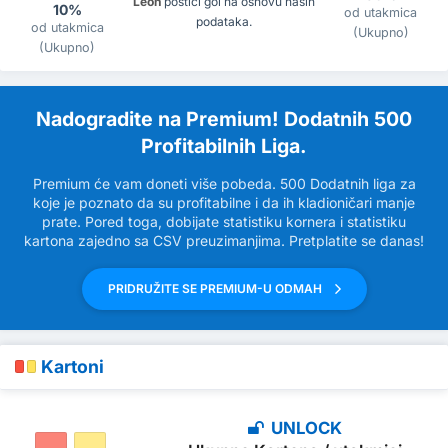
Leon
postići gol na osnovu naših
10%
od utakmica
podataka.
od utakmica
(Ukupno)
(Ukupno)
Nadogradite na Premium! Dodatnih 500
Profitabilnih Liga.
Premium će vam doneti više pobeda. 500 Dodatnih liga za
koje je poznato da su profitabilne i da ih kladioničari manje
prate. Pored toga, dobijate statistiku kornera i statistiku
kartona zajedno sa CSV preuzimanjima. Pretplatite se danas!
PRIDRUŽITE SE PREMIUM-U ODMAH
Kartoni
UNLOCK