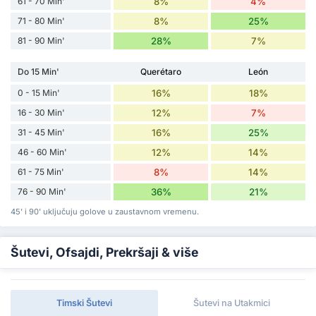
61 - 70 Min'
8%
4%
71 - 80 Min'
8%
25%
81 - 90 Min'
28%
7%
Do 15 Min'
Querétaro
León
0 - 15 Min'
16%
18%
16 - 30 Min'
12%
7%
31 - 45 Min'
16%
25%
46 - 60 Min'
12%
14%
61 - 75 Min'
8%
14%
76 - 90 Min'
36%
21%
45' i 90' uključuju golove u zaustavnom vremenu.
Šutevi, Ofsajdi, Prekršaji & više
Timski Šutevi
Šutevi na Utakmici