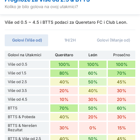
Koliko je bilo golova na ovoj utakmici?
Više od 0.5 ~ 4.5 i BTTS podaci za Queretaro FC i Club Leon.
Golovi (Više od)
1H/2H
Golovi (Manje od)
Golovi na Utakmici
Querétaro
León
Prosečno
Više od 0.5
100%
100%
100%
Više od 1.5
80%
60%
70%
Više od 2.5
40%
50%
45%
Više od 3.5
20%
40%
30%
Više od 4.5
10%
30%
20%
BTTS
70%
50%
60%
BTTS & Pobeda
40%
20%
30%
BTTS & Nerešen
30%
0%
15%
Rezultat
BTTS & Više od 2.5
40%
50%
45%