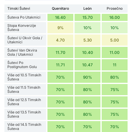
Timski Šutevi
Querétaro
León
Prosečno
Šuteva Po Utakmici
16.40
15.70
16.00
Stopa Konverzije
9%
10%
10%
Šuteva
Šutevi U Okvir Gola /
4.70
5.30
5.00
Utakmici
Šutevi Van Okvira
11.70
10.40
11.00
Gola / Utakmici
Šutevi Po
11.71
10.47
11
Postignutom Golu
Više od 10.5 Timskih
70%
90%
80%
Šuteva
Više od 11.5 Timskih
70%
80%
75%
Šuteva
Više od 12.5 Timskih
70%
80%
75%
Šuteva
Više od 13.5 Timskih
70%
80%
75%
Šuteva
Više od 14.5 Timskih
70%
70%
70%
Šuteva