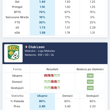
Gol
1.40
1.50
1.25
Primgol
1.10
1.00
1.25
BTTS
70%
67%
75%
Sačuvane Mreže
10%
17%
0%
FTS
20%
17%
25%
xG
1.73
1.37
2.29
xGA
1.59
1.79
1.31
Club Leon
Meksiko - Liga Meksika
Nedavno : 6W / 0D / 4L
Forma
Rezultati
Bodova po Utakmici
Ukupno
1.80
L
L
L
W
W
Domaći
1.80
W
W
L
L
W
Gostujući
1.80
W
W
L
L
W
Statistika
Ukupno
Domaći
Gostujući
% Pobeda
60%
60%
60%
Pros.
2.80
3.40
2.20