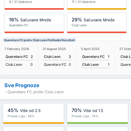
9 / 31 Utakmice
17 / 31 Utakmice
16%
29%
Sačuvane Mreže
Sačuvane Mreže
Queretaro FC
Club Leon
Queretaro FC protiv Club Leon Prethodni Rezultati
5 April 2025
7 February 2026
31 August 2025
27 Oct
Queretaro FC
1
Queretaro FC
2
Club Leon
3
Club 
Club Leon
1
Club Leon
0
Queretaro FC
0
Quere
Sve Prognoze
- Queretaro FC protiv Club Leon
45%
70%
Više od 2.5
Više od 1.5
Prosek Lige : 59%
Prosek Lige : 74%