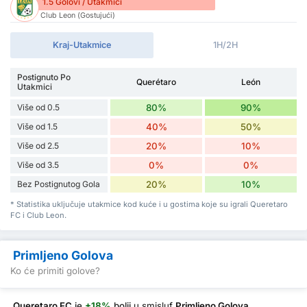
1.5 Golovi / Utakmici
Club Leon (Gostujući)
Kraj-Utakmice
1H/2H
Postignuto Po
Querétaro
León
Utakmici
Više od 0.5
80%
90%
Više od 1.5
40%
50%
Više od 2.5
20%
10%
Više od 3.5
0%
0%
Bez Postignutog Gola
20%
10%
* Statistika uključuje utakmice kod kuće i u gostima koje su igrali Queretaro
FC i Club Leon.
Primljeno Golova
Ko će primiti golove?
Queretaro FC
je
+18%
bolji
u smisluf
Primljeno Golova