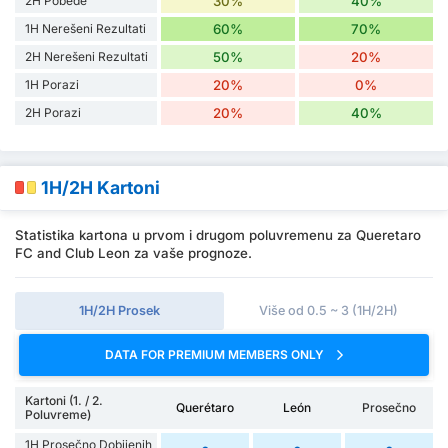
2H Pobede
30%
40%
1H Nerešeni Rezultati
60%
70%
2H Nerešeni Rezultati
50%
20%
1H Porazi
20%
0%
2H Porazi
20%
40%
1H/2H Kartoni
Statistika kartona u prvom i drugom poluvremenu za Queretaro
FC and Club Leon za vaše prognoze.
1H/2H Prosek
Više od 0.5 ~ 3 (1H/2H)
DATA FOR PREMIUM MEMBERS ONLY
Kartoni (1. / 2.
Querétaro
León
Prosečno
Poluvreme)
1H Prosečno Dobijenih