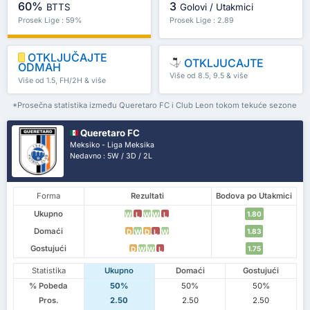
60%
3
BTTS
Golovi / Utakmici
Prosek Lige : 59%
Prosek Lige : 2.89
OTKLJUČAJTE
OTKLJUCAJTE
ODMAH
Više od 8.5, 9.5 & više
Više od 1.5, FH/2H & više
*Prosečna statistika između Queretaro FC i Club Leon tokom tekuće sezone
Queretaro FC
Meksiko - Liga Meksika
Nedavno : 5W / 3D / 2L
Forma
Rezultati
Bodova po Utakmici
Ukupno
1.80
W
L
W
W
L
Domaći
1.83
D
W
D
L
W
Gostujući
1.75
D
W
W
L
Statistika
Ukupno
Domaći
Gostujući
% Pobeda
50%
50%
50%
Pros.
2.50
2.50
2.50