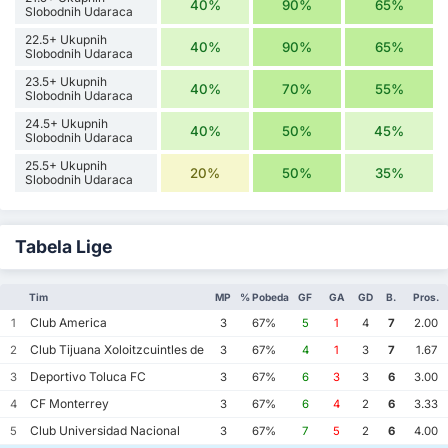
40%
90%
65%
Slobodnih Udaraca
22.5+ Ukupnih
40%
90%
65%
Slobodnih Udaraca
23.5+ Ukupnih
40%
70%
55%
Slobodnih Udaraca
24.5+ Ukupnih
40%
50%
45%
Slobodnih Udaraca
25.5+ Ukupnih
20%
50%
35%
Slobodnih Udaraca
Tabela Lige
Tim
MP
% Pobeda
GF
GA
GD
B.
Pros.
Club America
1
3
67%
5
1
4
7
2.00
Club Tijuana Xoloitzcuintles de Caliente
2
3
67%
4
1
3
7
1.67
Deportivo Toluca FC
3
3
67%
6
3
3
6
3.00
CF Monterrey
4
3
67%
6
4
2
6
3.33
Club Universidad Nacional
5
3
67%
7
5
2
6
4.00