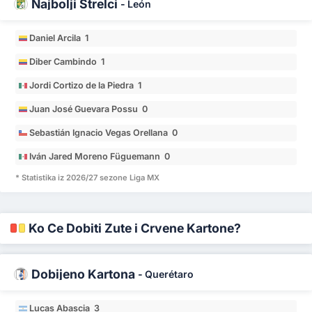
Najbolji Strelci
-
León
Daniel Arcila 1
Diber Cambindo 1
Jordi Cortizo de la Piedra 1
Juan José Guevara Possu 0
Sebastián Ignacio Vegas Orellana 0
Iván Jared Moreno Füguemann 0
* Statistika iz 2026/27 sezone Liga MX
Ko Će Dobiti Žute i Crvene Kartone?
Dobijeno Kartona
-
Querétaro
Lucas Abascia 3