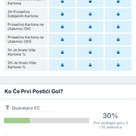
Kartona
2H Prosečno
Dobijenih Kartona
Prosečno Kartona na
Utakmici (1H)
Prosečno Kartona na
Utakmici (2H)
1H Je Imalo Više
Kartona %
2H Je Imalo Više
Kartona %
Ko Će Prvi Postići Gol?
Queretaro FC
30%
Prvi postigao gol u 3
/ 10 utakmica