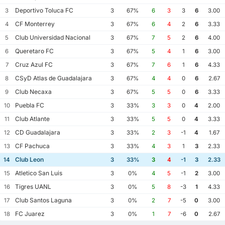
Deportivo Toluca FC
3
3
67%
6
3
3
6
3.00
CF Monterrey
4
3
67%
6
4
2
6
3.33
Club Universidad Nacional
5
3
67%
7
5
2
6
4.00
Queretaro FC
6
3
67%
5
4
1
6
3.00
Cruz Azul FC
7
3
67%
7
6
1
6
4.33
CSyD Atlas de Guadalajara
8
3
67%
4
4
0
6
2.67
Club Necaxa
9
3
67%
5
5
0
6
3.33
Puebla FC
10
3
33%
3
3
0
4
2.00
Club Atlante
11
3
33%
5
5
0
4
3.33
CD Guadalajara
12
3
33%
2
3
-1
4
1.67
CF Pachuca
13
3
33%
4
3
1
3
2.33
Club Leon
14
3
33%
3
4
-1
3
2.33
Atletico San Luis
15
3
0%
4
5
-1
2
3.00
Tigres UANL
16
3
0%
5
8
-3
1
4.33
Club Santos Laguna
17
3
0%
2
7
-5
0
3.00
FC Juarez
18
3
0%
1
7
-6
0
2.67