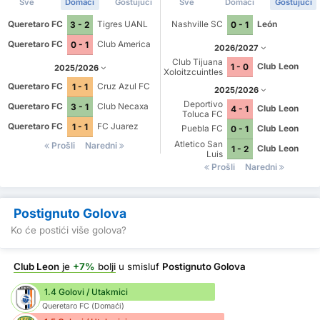
Sve
Domaći
Gostujući
Sve
Domaći
Gostujući
Queretaro FC
Tigres UANL
Nashville SC
León
3 - 2
0 - 1
Queretaro FC
Club America
0 - 1
2026/2027
Club Tijuana
Club Leon
1 - 0
2025/2026
Xoloitzcuintles
de Caliente
Queretaro FC
Cruz Azul FC
1 - 1
2025/2026
Deportivo
Queretaro FC
Club Necaxa
3 - 1
Club Leon
4 - 1
Toluca FC
Queretaro FC
FC Juarez
1 - 1
Puebla FC
Club Leon
0 - 1
Atletico San
Prošli
Naredni
Club Leon
1 - 2
Luis
Prošli
Naredni
Postignuto Golova
Ko će postići više golova?
Club Leon
je
+7%
bolji
u smisluf
Postignuto Golova
1.4 Golovi / Utakmici
Queretaro FC (Domaći)