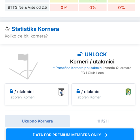
BTTS Ne & Više od 2.5
0%
0%
0%
Statistika Kornera
Koliko će biti kornera?
UNLOCK
Korneri / utakmici
* Prosečno Kornera po utakmici
između Queretaro
FC i Club Leon
/ utakmici
/ utakmici
Izboreni Korneri
Izboreni Korneri
Ukupno Kornera
1H/2H
DATA FOR PREMIUM MEMBERS ONLY