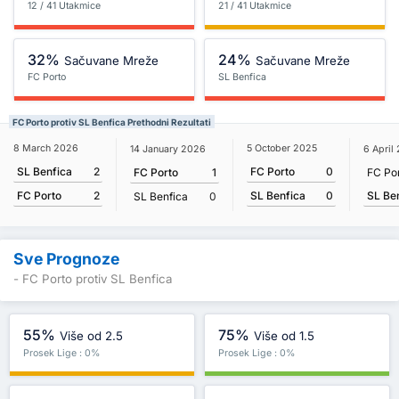
12 / 41 Utakmice
21 / 41 Utakmice
32%
24%
Sačuvane Mreže
Sačuvane Mreže
FC Porto
SL Benfica
FC Porto protiv SL Benfica Prethodni Rezultati
8 March 2026
5 October 2025
14 January 2026
6 April
SL Benfica
2
FC Porto
0
FC Porto
1
FC Po
SL Be
FC Porto
2
SL Benfica
0
SL Benfica
0
Sve Prognoze
- FC Porto protiv SL Benfica
55%
75%
Više od 2.5
Više od 1.5
Prosek Lige : 0%
Prosek Lige : 0%