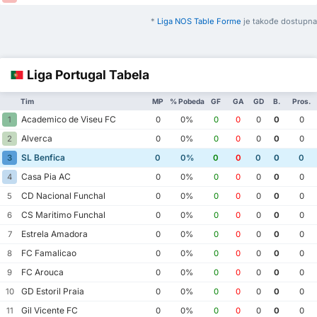
*
Liga NOS Table Forme
je takođe dostupna
Liga Portugal Tabela
Tim
MP
% Pobeda
GF
GA
GD
B.
Pros.
Academico de Viseu FC
1
0
0%
0
0
0
0
0
Alverca
2
0
0%
0
0
0
0
0
SL Benfica
3
0
0%
0
0
0
0
0
Casa Pia AC
4
0
0%
0
0
0
0
0
CD Nacional Funchal
5
0
0%
0
0
0
0
0
CS Maritimo Funchal
6
0
0%
0
0
0
0
0
Estrela Amadora
7
0
0%
0
0
0
0
0
FC Famalicao
8
0
0%
0
0
0
0
0
FC Arouca
9
0
0%
0
0
0
0
0
GD Estoril Praia
10
0
0%
0
0
0
0
0
Gil Vicente FC
11
0
0%
0
0
0
0
0