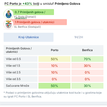
FC Porto
je
+43%
bolji
u smisluf
Primljeno Golova
0.7 Primljenih golova /
FC Porto (Domaći)
utakmici
1 Primljenih golova / utakmici
SL Benfica (Gostujući)
Kraj-Utakmice
1H/2H
Primljenih Golova /
Porto
Benfica
utakmici
Više od 0.5
50%
70%
Više od 1.5
10%
30%
Više od 2.5
10%
0%
Više od 3.5
0%
0%
Sačuvane Mreže
50%
30%
* Podaci o primljenim golovima uključuju utakmice kod kuće i u gostima koje
su igrali FC Porto i SL Benfica.