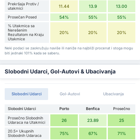
Prekršaja Protiv /
11.44
13.9
13.00
utakmici
Prosečan Posed
54%
55%
55%
% Utakmica sa
Nerešenim
20%
20%
20%
Rezultatom na Kraju
Utakmice
Neki podaci se zaokružuju naviše ili naniže na najbliži procenat i stoga mogu
biti jednaki 101% kada se saberu.
Slobodni Udarci, Gol-Autovi & Ubacivanja
Slobodni Udarci
Gol-Autovi
Ubacivanja
Slobodni Udarci
Porto
Benfica
Prosečno
Prosečno Slobodnih
26
23.89
25
Udaraca na Utakmici
20.5+ Ukupnih
75%
67%
71%
Slobodnih Udaraca