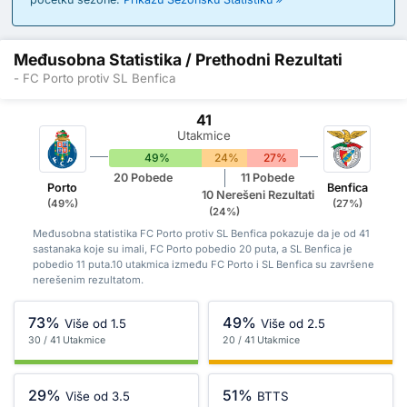
Međusobna Statistika / Prethodni Rezultati
- FC Porto protiv SL Benfica
41
Utakmice
49%
24%
27%
20 Pobede
11 Pobede
Porto
Benfica
10 Nerešeni Rezultati
(49%)
(27%)
(24%)
Međusobna statistika FC Porto protiv SL Benfica pokazuje da je od 41
sastanaka koje su imali, FC Porto pobedio 20 puta, a SL Benfica je
pobedio 11 puta.10 utakmica između FC Porto i SL Benfica su završene
nerešenim rezultatom.
73%
49%
Više od 1.5
Više od 2.5
30 / 41 Utakmice
20 / 41 Utakmice
29%
51%
Više od 3.5
BTTS