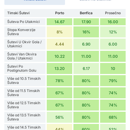
Timski Šutevi
Porto
Benfica
Prosečno
Šuteva Po Utakmici
14.67
17.90
16.00
Stopa Konverzije
8%
16%
12%
Šuteva
Šutevi U Okvir Gola /
4.44
6.90
6.00
Utakmici
Šutevi Van Okvira
10.22
11.00
11.00
Gola / Utakmici
Šutevi Po
13.20
6.17
10
Postignutom Golu
Više od 10.5 Timskih
78%
80%
79%
Šuteva
Više od 11.5 Timskih
67%
80%
74%
Šuteva
Više od 12.5 Timskih
67%
80%
74%
Šuteva
Više od 13.5 Timskih
56%
80%
68%
Šuteva
Više od 14.5 Timskih
44%
60%
52%