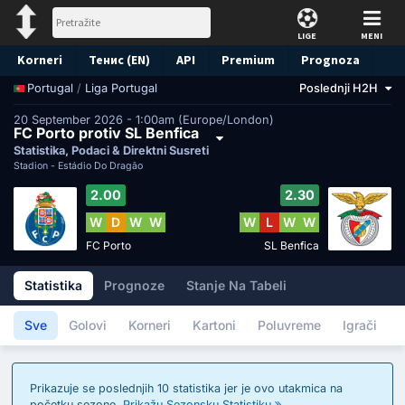
LIGE
MENI
Korneri
Тенис (EN)
API
Premium
Prognoza
/
Liga Portugal
Poslednji H2H
Portugal
20 September 2026 - 1:00am (Europe/London)
FC Porto protiv SL Benfica
Statistika, Podaci & Direktni Susreti
Stadion -
Estádio Do Dragão
2.00
2.30
W
D
W
W
W
L
W
W
FC Porto
SL Benfica
Statistika
Prognoze
Stanje Na Tabeli
Sve
Golovi
Korneri
Kartoni
Poluvreme
Igrači
Prikazuje se poslednjih 10 statistika jer je ovo utakmica na
početku sezone.
Prikažu Sezonsku Statistiku