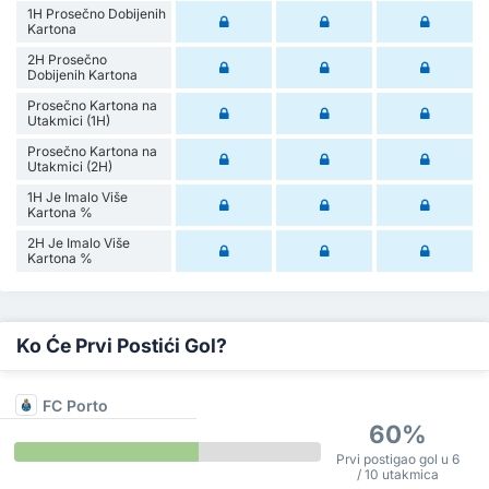
1H Prosečno Dobijenih
Kartona
2H Prosečno
Dobijenih Kartona
Prosečno Kartona na
Utakmici (1H)
Prosečno Kartona na
Utakmici (2H)
1H Je Imalo Više
Kartona %
2H Je Imalo Više
Kartona %
Ko Će Prvi Postići Gol?
FC Porto
60%
Prvi postigao gol u 6
/ 10 utakmica