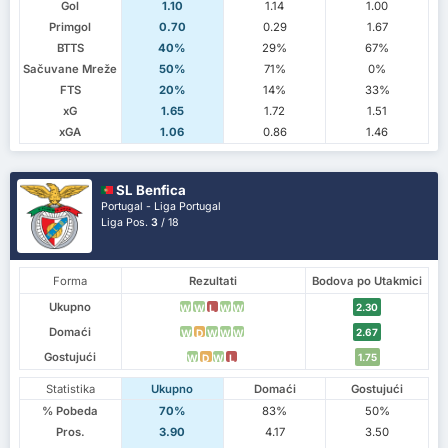
Gol
1.10
1.14
1.00
Primgol
0.70
0.29
1.67
BTTS
40%
29%
67%
Sačuvane Mreže
50%
71%
0%
FTS
20%
14%
33%
xG
1.65
1.72
1.51
xGA
1.06
0.86
1.46
SL Benfica
Portugal - Liga Portugal
Liga Pos.
3
/ 18
Forma
Rezultati
Bodova po Utakmici
Ukupno
2.30
W
W
L
W
W
Domaći
2.67
W
D
W
W
W
Gostujući
1.75
W
D
W
L
Statistika
Ukupno
Domaći
Gostujući
% Pobeda
70%
83%
50%
Pros.
3.90
4.17
3.50