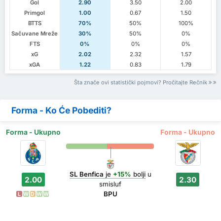
Gol
2.90
3.50
2.00
Primgol
1.00
0.67
1.50
BTTS
70%
50%
100%
Sačuvane Mreže
30%
50%
0%
FTS
0%
0%
0%
xG
2.02
2.32
1.57
xGA
1.22
0.83
1.79
Šta znače ovi statistički pojmovi? Pročitajte Rečnik
Forma - Ko Će Pobediti?
Forma - Ukupno
Forma - Ukupno
SL Benfica
je
+15%
bolji
u
2.00
2.30
smisluf
BPU
L
W
D
W
W