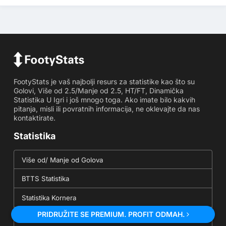
FootyStats je vaš najbolji resurs za statistike kao što su
Golovi, Više od 2.5/Manje od 2.5, HT/FT, Dinamička
Statistika U Igri i još mnogo toga. Ako imate bilo kakvih
pitanja, misli ili povratnih informacija, ne oklevajte da nas
kontaktirate.
Statistika
Više od/ Manje od Golova
BTTS Statistika
Statistika Kornera
PRIDRUŽITE SE PREMIUM. PROFIT ODMAH.
Postigao Gol u Oba Poluvremena