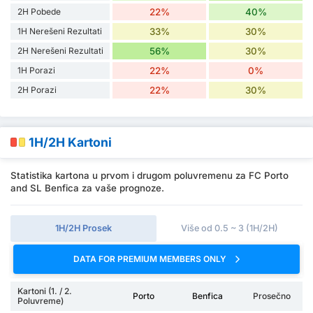
2H Pobede
22%
40%
1H Nerešeni Rezultati
33%
30%
2H Nerešeni Rezultati
56%
30%
1H Porazi
22%
0%
2H Porazi
22%
30%
1H/2H Kartoni
Statistika kartona u prvom i drugom poluvremenu za FC Porto
and SL Benfica za vaše prognoze.
1H/2H Prosek
Više od 0.5 ~ 3 (1H/2H)
DATA FOR PREMIUM MEMBERS ONLY
Kartoni (1. / 2.
Porto
Benfica
Prosečno
Poluvreme)