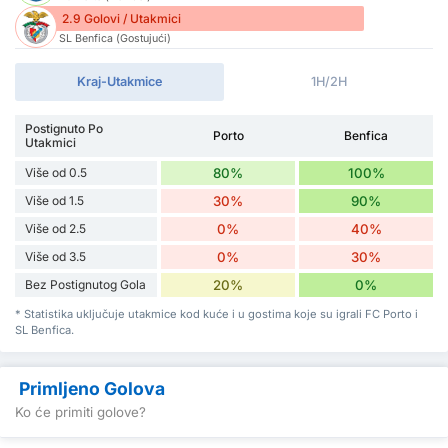
2.9 Golovi / Utakmici
SL Benfica (Gostujući)
Kraj-Utakmice
1H/2H
Postignuto Po
Porto
Benfica
Utakmici
Više od 0.5
80%
100%
Više od 1.5
30%
90%
Više od 2.5
0%
40%
Više od 3.5
0%
30%
Bez Postignutog Gola
20%
0%
* Statistika uključuje utakmice kod kuće i u gostima koje su igrali FC Porto i
SL Benfica.
Primljeno Golova
Ko će primiti golove?