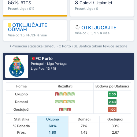
55%
3
BTTS
Golovi / Utakmici
Prosek Lige : 0%
Prosek Lige : 0
OTKLJUČAJTE
OTKLJUCAJTE
ODMAH
Više od 8.5, 9.5 & više
Više od 1.5, FH/2H & više
*Prosečna statistika između FC Porto i SL Benfica tokom tekuće sezone
FC Porto
Portugal - Liga Portugal
Liga Pos.
13
/ 18
Forma
Rezultati
Bodova po Utakmici
Ukupno
2.00
L
W
D
W
W
Domaći
2.43
W
W
D
W
W
Gostujući
1.00
L
W
L
Statistika
Ukupno
Domaći
Gostujući
% Pobeda
60%
71%
33%
Pros.
1.80
1.43
2.67