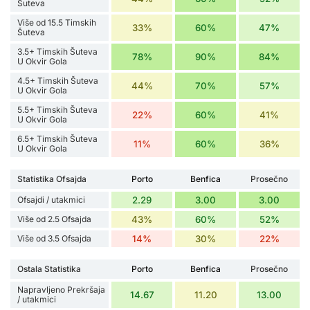
Šuteva
Više od 15.5 Timskih
33%
60%
47%
Šuteva
3.5+ Timskih Šuteva
78%
90%
84%
U Okvir Gola
4.5+ Timskih Šuteva
44%
70%
57%
U Okvir Gola
5.5+ Timskih Šuteva
22%
60%
41%
U Okvir Gola
6.5+ Timskih Šuteva
11%
60%
36%
U Okvir Gola
Statistika Ofsajda
Porto
Benfica
Prosečno
Ofsajdi / utakmici
2.29
3.00
3.00
Više od 2.5 Ofsajda
43%
60%
52%
Više od 3.5 Ofsajda
14%
30%
22%
Ostala Statistika
Porto
Benfica
Prosečno
Napravljeno Prekršaja
14.67
11.20
13.00
/ utakmici