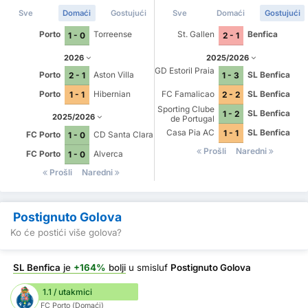
Sve
Domaći
Gostujući
Sve
Domaći
Gostujući
Porto
Torreense
St. Gallen
Benfica
1 - 0
2 - 1
2026
2025/2026
GD Estoril Praia
Porto
Aston Villa
SL Benfica
2 - 1
1 - 3
Porto
Hibernian
FC Famalicao
SL Benfica
1 - 1
2 - 2
Sporting Clube
SL Benfica
1 - 2
2025/2026
de Portugal
Casa Pia AC
SL Benfica
1 - 1
FC Porto
CD Santa Clara
1 - 0
Prošli
Naredni
FC Porto
Alverca
1 - 0
Prošli
Naredni
Postignuto Golova
Ko će postići više golova?
SL Benfica
je
+164%
bolji
u smisluf
Postignuto Golova
1.1 / utakmici
FC Porto (Domaći)