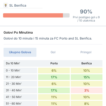
SL Benfica
90%
Prvi postigao gol u 9
/ 10 utakmica
Golovi Po Minutima
Golovi do 10 minuta i 15 minuta za FC Porto and SL Benfica.
Ukupno Golova
Gol
Primgol
Do 10 Min'
Porto
Benfica
0 - 10 Min'
6%
10%
11 - 20 Min'
17%
15%
21 - 30 Min'
6%
10%
31 - 40 Min'
17%
3%
41 - 50 Min'
11%
10%
51 - 60 Min'
11%
8%