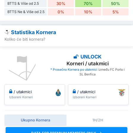
BTTS & Više od 2.5
30%
70%
50%
BTTS Ne & Više od 2.5
0%
10%
5%
Statistika Kornera
Koliko će biti kornera?
UNLOCK
Korneri / utakmici
* Prosečno Kornera po utakmici
između FC Porto i
SL Benfica
/ utakmici
/ utakmici
Izboreni Korneri
Izboreni Korneri
Ukupno Kornera
1H/2H