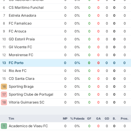
CS Maritimo Funchal
6
0
0%
0
0
0
0
0
Estrela Amadora
7
0
0%
0
0
0
0
0
FC Famalicao
8
0
0%
0
0
0
0
0
FC Arouca
9
0
0%
0
0
0
0
0
GD Estoril Praia
10
0
0%
0
0
0
0
0
Gil Vicente FC
11
0
0%
0
0
0
0
0
Moreirense FC
12
0
0%
0
0
0
0
0
FC Porto
13
0
0%
0
0
0
0
0
Rio Ave FC
14
0
0%
0
0
0
0
0
CD Santa Clara
15
0
0%
0
0
0
0
0
Sporting Braga
16
0
0%
0
0
0
0
0
Sporting Clube de Portugal
17
0
0%
0
0
0
0
0
Vitoria Guimaraes SC
18
0
0%
0
0
0
0
0
Tim
MP
% Pobeda
GF
GA
GD
B.
Pros.
Academico de Viseu FC
1
0
0%
0
0
0
0
0