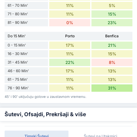
61 - 70 Min'
11%
5%
71 - 80 Min'
11%
15%
81 - 90 Min'
0%
23%
Do 15 Min'
Porto
Benfica
0 - 15 Min'
17%
21%
16 - 30 Min'
11%
15%
31 - 45 Min'
22%
8%
46 - 60 Min'
17%
13%
61 - 75 Min'
11%
13%
76 - 90 Min'
11%
31%
45' i 90' uključuju golove u zaustavnom vremenu.
Šutevi, Ofsajdi, Prekršaji & više
Timski Šutevi
Šutevi na Utakmici