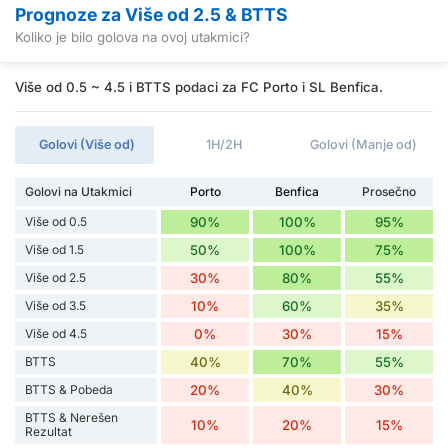
Prognoze za Više od 2.5 & BTTS
Koliko je bilo golova na ovoj utakmici?
Više od 0.5 ~ 4.5 i BTTS podaci za FC Porto i SL Benfica.
Golovi (Više od)
1H/2H
Golovi (Manje od)
Golovi na Utakmici
Porto
Benfica
Prosečno
Više od 0.5
90%
100%
95%
Više od 1.5
50%
100%
75%
Više od 2.5
30%
80%
55%
Više od 3.5
10%
60%
35%
Više od 4.5
0%
30%
15%
BTTS
40%
70%
55%
BTTS & Pobeda
20%
40%
30%
BTTS & Nerešen
10%
20%
15%
Rezultat