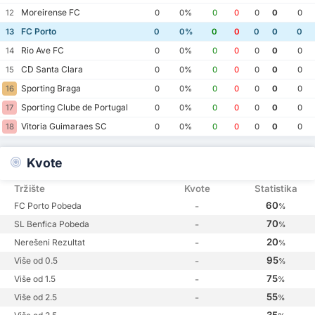
Moreirense FC
12
0
0%
0
0
0
0
0
FC Porto
13
0
0%
0
0
0
0
0
Rio Ave FC
14
0
0%
0
0
0
0
0
CD Santa Clara
15
0
0%
0
0
0
0
0
Sporting Braga
16
0
0%
0
0
0
0
0
Sporting Clube de Portugal
17
0
0%
0
0
0
0
0
Vitoria Guimaraes SC
18
0
0%
0
0
0
0
0
Kvote
Tržište
Kvote
Statistika
60
FC Porto Pobeda
-
%
70
SL Benfica Pobeda
-
%
20
Nerešeni Rezultat
-
%
95
Više od 0.5
-
%
75
Više od 1.5
-
%
55
Više od 2.5
-
%
35