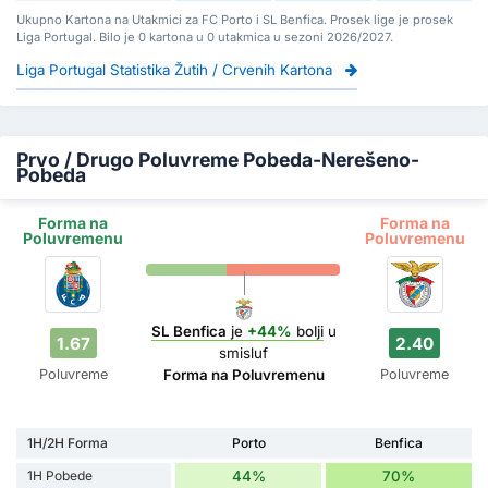
Ukupno Kartona na Utakmici za FC Porto i SL Benfica. Prosek lige je prosek
Liga Portugal. Bilo je 0 kartona u 0 utakmica u sezoni 2026/2027.
Liga Portugal Statistika Žutih / Crvenih Kartona
Prvo / Drugo Poluvreme Pobeda-Nerešeno-
Pobeda
Forma na
Forma na
Poluvremenu
Poluvremenu
SL Benfica
je
+44%
bolji
u
1.67
2.40
smisluf
Poluvreme
Poluvreme
Forma na Poluvremenu
1H/2H Forma
Porto
Benfica
1H Pobede
44%
70%