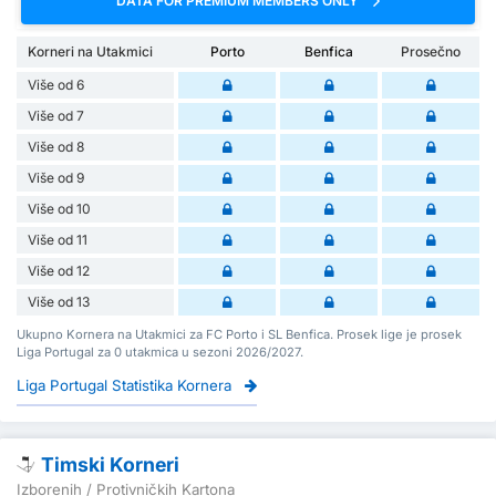
DATA FOR PREMIUM MEMBERS ONLY
Korneri na Utakmici
Porto
Benfica
Prosečno
Više od 6
Više od 7
Više od 8
Više od 9
Više od 10
Više od 11
Više od 12
Više od 13
Ukupno Kornera na Utakmici za FC Porto i SL Benfica. Prosek lige je prosek
Liga Portugal za 0 utakmica u sezoni 2026/2027.
Liga Portugal Statistika Kornera
Timski Korneri
Izborenih / Protivničkih Kartona