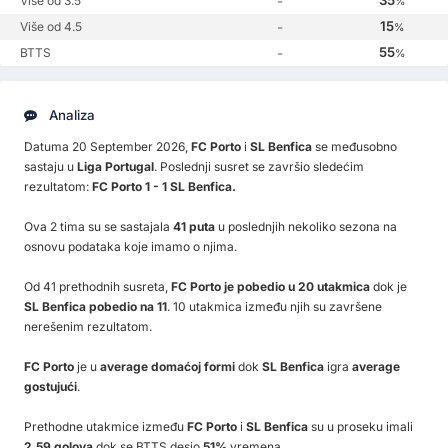
Više od 3.5
-
%
15
Više od 4.5
-
%
55
BTTS
-
%
Analiza
Datuma 20 September 2026,
FC Porto
i
SL Benfica
se međusobno
sastaju u
Liga Portugal
. Poslednji susret se završio sledećim
rezultatom:
FC Porto 1 - 1 SL Benfica.
Ova 2 tima su se sastajala
41 puta
u poslednjih nekoliko sezona na
osnovu podataka koje imamo o njima.
Od 41 prethodnih susreta,
FC Porto je pobedio u 20 utakmica
dok je
SL Benfica pobedio na 11
. 10 utakmica između njih su završene
nerešenim rezultatom.
FC Porto
je u
average domaćoj formi
dok
SL Benfica
igra
average
gostujući
.
Prethodne utakmice između
FC Porto
i
SL Benfica
su u proseku imali
2.59 golova
dok se BTTS desio
51%
vremena.