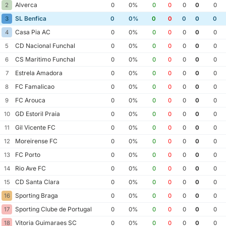
Alverca
2
0
0%
0
0
0
0
0
SL Benfica
3
0
0%
0
0
0
0
0
Casa Pia AC
4
0
0%
0
0
0
0
0
CD Nacional Funchal
5
0
0%
0
0
0
0
0
CS Maritimo Funchal
6
0
0%
0
0
0
0
0
Estrela Amadora
7
0
0%
0
0
0
0
0
FC Famalicao
8
0
0%
0
0
0
0
0
FC Arouca
9
0
0%
0
0
0
0
0
GD Estoril Praia
10
0
0%
0
0
0
0
0
Gil Vicente FC
11
0
0%
0
0
0
0
0
Moreirense FC
12
0
0%
0
0
0
0
0
FC Porto
13
0
0%
0
0
0
0
0
Rio Ave FC
14
0
0%
0
0
0
0
0
CD Santa Clara
15
0
0%
0
0
0
0
0
Sporting Braga
16
0
0%
0
0
0
0
0
Sporting Clube de Portugal
17
0
0%
0
0
0
0
0
Vitoria Guimaraes SC
18
0
0%
0
0
0
0
0