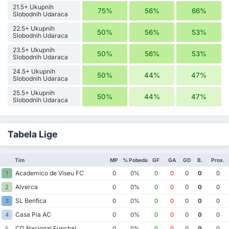
21.5+ Ukupnih
75%
56%
66%
Slobodnih Udaraca
22.5+ Ukupnih
50%
56%
53%
Slobodnih Udaraca
23.5+ Ukupnih
50%
56%
53%
Slobodnih Udaraca
24.5+ Ukupnih
50%
44%
47%
Slobodnih Udaraca
25.5+ Ukupnih
50%
44%
47%
Slobodnih Udaraca
Tabela Lige
Tim
MP
% Pobeda
GF
GA
GD
B.
Pros.
Academico de Viseu FC
1
0
0%
0
0
0
0
0
Alverca
2
0
0%
0
0
0
0
0
SL Benfica
3
0
0%
0
0
0
0
0
Casa Pia AC
4
0
0%
0
0
0
0
0
CD Nacional Funchal
5
0
0%
0
0
0
0
0