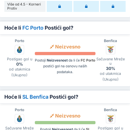
Više od 4.5 - Korneri
Protiv
Hoće li
FC Porto
Postići gol?
Porto
Benfica
Neizvesno
Postigao gol u
Sačuvane Mreže
Postoji
Neizvesnost
da li će
FC Porto
u
0%
postići gol na osnovu naših
30%
od utakmica
podataka.
od utakmica
(Ukupno)
(Ukupno)
Hoće li
SL Benfica
Postići gol?
Porto
Benfica
Neizvesno
Sačuvane Mreže
Postigao gol u
Postoji
Neizvesnost
da li će
SL