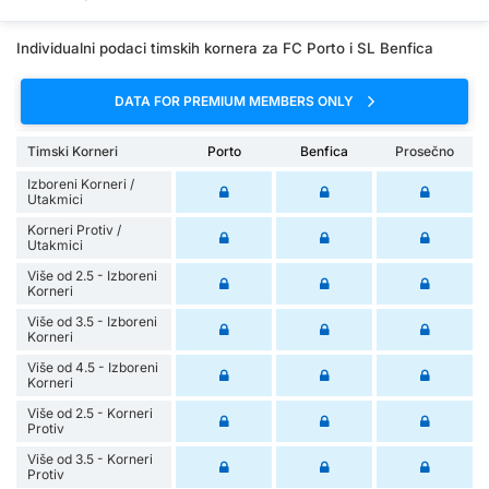
Individualni podaci timskih kornera za FC Porto i SL Benfica
DATA FOR PREMIUM MEMBERS ONLY
Timski Korneri
Porto
Benfica
Prosečno
Izboreni Korneri /
Utakmici
Korneri Protiv /
Utakmici
Više od 2.5 - Izboreni
Korneri
Više od 3.5 - Izboreni
Korneri
Više od 4.5 - Izboreni
Korneri
Više od 2.5 - Korneri
Protiv
Više od 3.5 - Korneri
Protiv