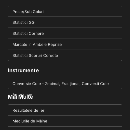
Peste/Sub Goluri
Statistici GG
Statistici Cornere
Marcate in Ambele Reprize
Statistici Scoruri Corecte
Instrumente
Conversie Cote - Zecimal, Fracționar, Conversii Cote
Americane
Mai Multe
Rezultatele de Ieri
Meciurile de Mâine