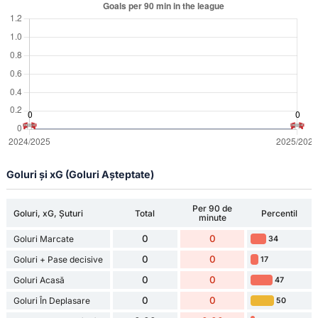
Goluri și xG (Goluri Așteptate)
Per 90 de
Goluri, xG, Șuturi
Total
Percentil
minute
0
0
Goluri Marcate
34
0
0
Goluri + Pase decisive
17
0
0
Goluri Acasă
47
0
0
Goluri În Deplasare
50