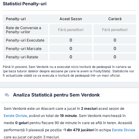
Statistici Penalty-uri
Penalty-uri
Acest Sezon
Carieră
Rate de Conversie a
Fără penaltiuri
Fără penaltiuri
Penalty-urilor
0
0
Penalty-uri Executate
0
0
Penalty-uri Marcate
0
0
Penalty-uri Ratate
Până în prezent, Sem Verdonk nu a executat nicio lovitură de pedeapsă în cariera sa
(pe baza tuturor datelor despre sezoane pe care le avem la FootyStats). Statisticile vor
fi actualizate odată ce va executa o lovitură de pedeapsă într-un meci oficial.
Analiza Statistică pentru Sem Verdonk
Sem Verdonk este un Atacant care a jucat în
2 meciuri
acest sezon de
Eerste Divisie
, având un total de
19 minute
. Sem Verdonk marchează în
medie
0 goluri
pentru fiecare 90 de minute în care se află în teren. Această
performanță îl plasează pe poziția
-1 din 479 jucători
în echipa
Eerste Divisie
care au jucat cel puțin 3 meciuri.