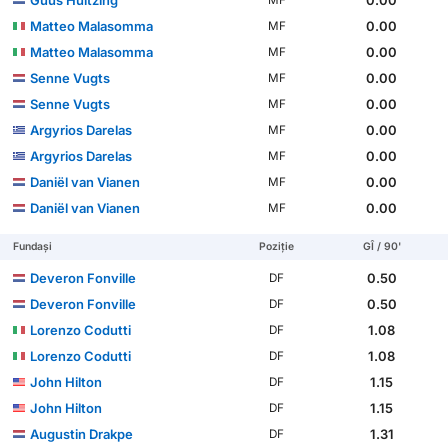
Guus Huitzing
0.00
MF
Matteo Malasomma
0.00
MF
Matteo Malasomma
0.00
MF
Senne Vugts
0.00
MF
Senne Vugts
0.00
MF
Argyrios Darelas
0.00
MF
Argyrios Darelas
0.00
MF
Daniël van Vianen
0.00
MF
Daniël van Vianen
0.00
MF
Fundași
Poziție
GÎ / 90'
Deveron Fonville
0.50
DF
Deveron Fonville
0.50
DF
Lorenzo Codutti
1.08
DF
Lorenzo Codutti
1.08
DF
John Hilton
1.15
DF
John Hilton
1.15
DF
Augustin Drakpe
1.31
DF