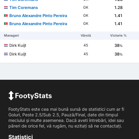
Tim Coremans
1.28
GK
Bruno Alexandre Pinto Pereira
1.41
GK
Bruno Alexandre Pinto Pereira
1.41
GK
Manageri
Vârstă
Victorie %
Dirk Kuijt
38
45
%
Dirk Kuijt
38
45
%
FootyStats este cea mai bună sursă de statistici cum ar fi
Goluri, Peste 2.5/Sub 2.5, Pauză/Final, date din timpul
meciului și multe asemenea. Dacă aveti întrebări, idei sau
păreri de orice fel, vă rugăm, nu ezitați să ne contactați.
Statistici