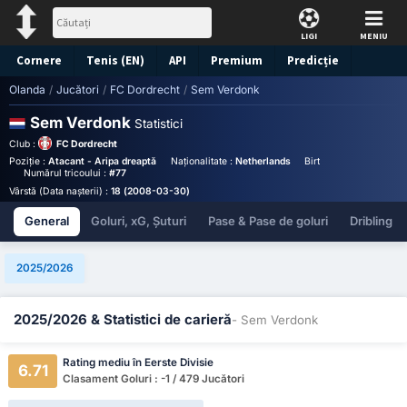
LIGI
MENIU
Cornere
Tenis (EN)
API
Premium
Predicție
Olanda
/
Jucători
/
FC Dordrecht
/
Sem Verdonk
Sem Verdonk
Statistici
Club :
FC Dordrecht
Poziție :
Atacant - Aripa dreaptă
Naționalitate :
Netherlands
Birthplace :
Netherland
Numărul tricoului :
#77
Vârstă (Data nașterii) :
18 (2008-03-30)
General
Goluri, xG, Șuturi
Pase & Pase de goluri
Dribling
2025/2026
2025/2026 & Statistici de carieră
- Sem Verdonk
Rating mediu în Eerste Divisie
6.71
Clasament Goluri : -1 / 479 Jucători