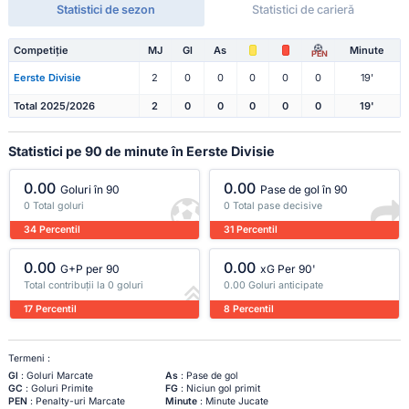
Statistici de sezon
Statistici de carieră
Competiție
MJ
Gl
As
Minute
PEN
Eerste Divisie
2
0
0
0
0
0
19'
Total 2025/2026
2
0
0
0
0
0
19'
Statistici pe 90 de minute în Eerste Divisie
0.00
0.00
Goluri în 90
Pase de gol în 90
0 Total goluri
0 Total pase decisive
34 Percentil
31 Percentil
0.00
0.00
G+P per 90
xG Per 90'
Total contribuții la 0 goluri
0.00 Goluri anticipate
17 Percentil
8 Percentil
Termeni :
Gl
: Goluri Marcate
As
: Pase de gol
GC
: Goluri Primite
FG
: Niciun gol primit
PEN
: Penalty-uri Marcate
Minute
: Minute Jucate