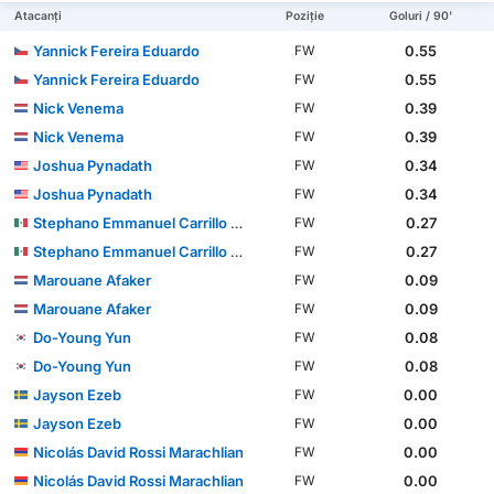
Atacanți
Poziție
Goluri / 90'
Yannick Fereira Eduardo
0.55
FW
Yannick Fereira Eduardo
0.55
FW
Nick Venema
0.39
FW
Nick Venema
0.39
FW
Joshua Pynadath
0.34
FW
Joshua Pynadath
0.34
FW
Stephano Emmanuel Carrillo Calderón
0.27
FW
Stephano Emmanuel Carrillo Calderón
0.27
FW
Marouane Afaker
0.09
FW
Marouane Afaker
0.09
FW
Do-Young Yun
0.08
FW
Do-Young Yun
0.08
FW
Jayson Ezeb
0.00
FW
Jayson Ezeb
0.00
FW
Nicolás David Rossi Marachlian
0.00
FW
Nicolás David Rossi Marachlian
0.00
FW