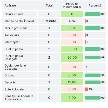
Pe 90 de
Apărare
Total
Percentil
minute sau %
0
0
Goluri Primite
99
0 Minute
N/A
Minute pe Gol Încasat
0
1
50%
Niciun gol primit
99
0
0.00
Tackle-uri
3
0
0.00
Interceptări
6
2
30.00
Dueluri pe Sol
99
Dueluri pe Sol
2
30.00
99
Câștigate
Dueluri Aeriene
0
0.00
1
Câștigate
0
0.00
Driblat
99
1
15.00
Degajări
99
0
0.00
Șuturi blocate
19
Penalty-uri Acordate
0
0.00
99
Adversarilor