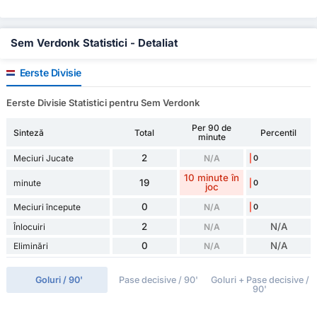
Sem Verdonk Statistici - Detaliat
Eerste Divisie
Eerste Divisie Statistici pentru Sem Verdonk
Per 90 de
Sinteză
Total
Percentil
minute
2
Meciuri Jucate
N/A
0
10 minute în
19
minute
0
joc
0
Meciuri începute
N/A
0
2
N/A
Înlocuiri
N/A
0
N/A
Eliminări
N/A
Goluri / 90'
Pase decisive / 90'
Goluri + Pase decisive /
90'