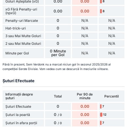
0.00
0.00
Goluri Așteptate (xG)
8
xG Fără Penalty-uri
0.00
0.00
8
(npxG)
0
N/A
N/A
Penalty-uri Marcate
0
N/A
N/A
Hat-trick-uri
0
N/A
N/A
3 sau Mai Multe Goluri
0
N/A
N/A
2 sau Mai Multe Goluri
0 Minute
N/A
N/A
Minute per Gol
per Gol
Până în prezent, Sem Verdonk nu a marcat niciun gol în sezonul 2025/2026 al
competiției Eerste Divisie. Vom vedea cum se descurcă în meciurile viitoare.
Șuturi Efectuate
Informații despre
Per 90 de
Total
Percentil
șuturi
minute
0
0.00
Șuturi Efectuate
7
0
0.00
Șuturi la poartă
12
/ 0
0
0.00
Șuturi în afara porții
7
/ 0