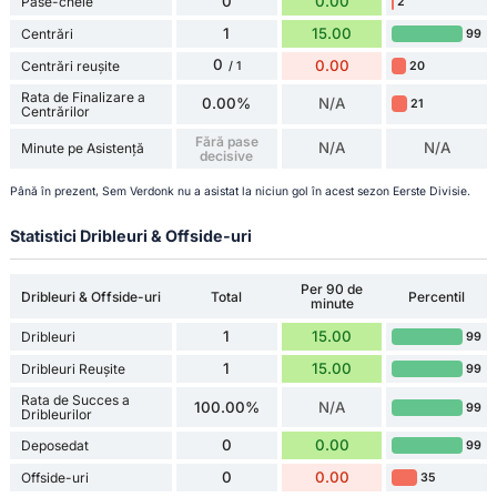
0
0.00
Pase-cheie
2
1
15.00
Centrări
99
0
0.00
Centrări reușite
20
/ 1
Rata de Finalizare a
0.00%
N/A
21
Centrărilor
Fără pase
N/A
N/A
Minute pe Asistență
decisive
Până în prezent, Sem Verdonk nu a asistat la niciun gol în acest sezon Eerste Divisie.
Statistici Dribleuri & Offside-uri
Per 90 de
Dribleuri & Offside-uri
Total
Percentil
minute
1
15.00
Dribleuri
99
1
15.00
Dribleuri Reușite
99
Rata de Succes a
100.00%
N/A
99
Dribleurilor
0
0.00
Deposedat
99
0
0.00
Offside-uri
35