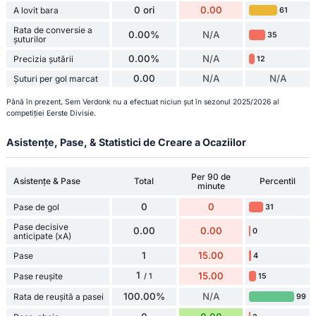
0 ori
0.00
A lovit bara
61
Rata de conversie a
0.00%
N/A
35
șuturilor
0.00%
N/A
Precizia șutării
12
0.00
N/A
N/A
Șuturi per gol marcat
Până în prezent, Sem Verdonk nu a efectuat niciun șut în sezonul 2025/2026 al
competiției Eerste Divisie.
Asistențe, Pase, & Statistici de Creare a Ocaziilor
Per 90 de
Asistențe & Pase
Total
Percentil
minute
0
0
Pase de gol
31
Pase decisive
0.00
0.00
0
anticipate (xA)
1
15.00
Pase
4
1
15.00
Pase reușite
15
/ 1
100.00%
N/A
Rata de reușită a pasei
99