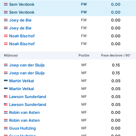
Sem Verdonk
0.00
FW
Sem Verdonk
0.00
FW
Joey de Bie
0.00
FW
Joey de Bie
0.00
FW
Noah Bischof
0.00
FW
Noah Bischof
0.00
FW
Mijlocași
Poziție
Pase decisive / 90'
Joep van der Sluijs
0.15
MF
Joep van der Sluijs
0.15
MF
Martin Vetkal
0.05
MF
Martin Vetkal
0.05
MF
Lawson Sunderland
0.05
MF
Lawson Sunderland
0.05
MF
Robin van Asten
0.00
MF
Robin van Asten
0.00
MF
Guus Huitzing
0.00
MF