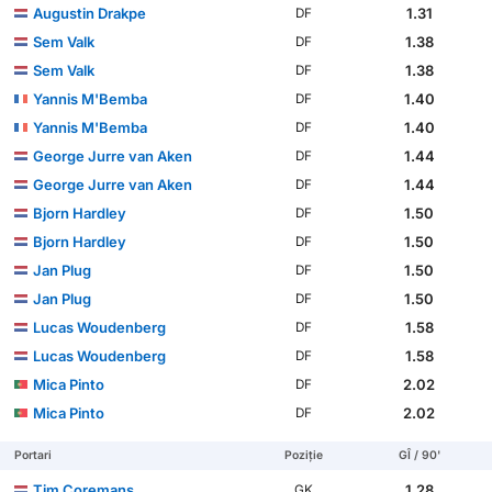
Augustin Drakpe
1.31
DF
Sem Valk
1.38
DF
Sem Valk
1.38
DF
Yannis M'Bemba
1.40
DF
Yannis M'Bemba
1.40
DF
George Jurre van Aken
1.44
DF
George Jurre van Aken
1.44
DF
Bjorn Hardley
1.50
DF
Bjorn Hardley
1.50
DF
Jan Plug
1.50
DF
Jan Plug
1.50
DF
Lucas Woudenberg
1.58
DF
Lucas Woudenberg
1.58
DF
Mica Pinto
2.02
DF
Mica Pinto
2.02
DF
Portari
Poziție
GÎ / 90'
Tim Coremans
1.28
GK