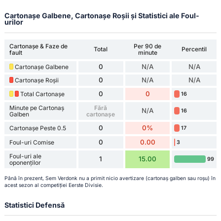
Cartonașe Galbene, Cartonașe Roșii și Statistici ale Foul-
urilor
Cartonașe & Faze de
Per 90 de
Total
Percentil
fault
minute
0
N/A
N/A
Cartonașe Galbene
0
N/A
N/A
Cartonașe Roșii
0
0
Total Cartonașe
16
Minute pe Cartonaș
Fără
N/A
16
Galben
cartonașe
0
0%
Cartonașe Peste 0.5
17
0
0.00
Foul-uri Comise
3
Foul-uri ale
1
15.00
99
oponenților
Până în prezent, Sem Verdonk nu a primit nicio avertizare (cartonaș galben sau roșu) în
acest sezon al competiției Eerste Divisie.
Statistici Defensă