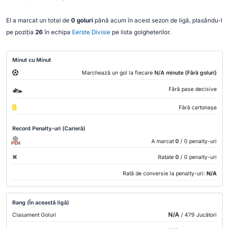
El a marcat un total de
0 goluri
până acum în acest sezon de ligă, plasându-l
pe poziția
26
în echipa
Eerste Divisie
pe lista golgheterilor.
Minut cu Minut
Marchează un gol la fiecare
N/A minute (Fără goluri)
Fără pase decisive
Fără cartonașe
Record Penalty-uri (Carieră)
A marcat
0
/ 0 penalty-uri
PEN
Ratate
0
/ 0 penalty-uri
Rată de conversie la penalty-uri:
N/A
Rang (În această ligă)
N/A
Clasament Goluri
/ 479 Jucători