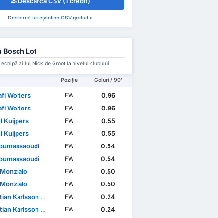
Descarcă CSV (1 credit)
Descarcă un eșantion CSV gratuit »
 Bosch Lot
 echipă ai lui Nick de Groot la nivelul clubului
Poziție
Goluri / 90'
fi Wolters
0.96
FW
fi Wolters
0.96
FW
l Kuijpers
0.55
FW
l Kuijpers
0.55
FW
 Boumassaoudi
0.54
FW
 Boumassaoudi
0.54
FW
 Monzialo
0.50
FW
 Monzialo
0.50
FW
an Karlsson Grach
0.24
FW
an Karlsson Grach
0.24
FW