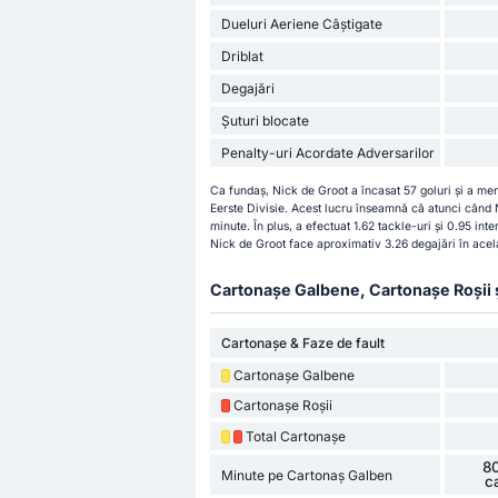
Dueluri Aeriene Câștigate
Driblat
Degajări
Șuturi blocate
Penalty-uri Acordate Adversarilor
Ca fundaș, Nick de Groot a încasat 57 goluri și a men
Eerste Divisie. Acest lucru înseamnă că atunci când 
minute. În plus, a efectuat 1.62 tackle-uri și 0.95 i
Nick de Groot face aproximativ 3.26 degajări în acela
Cartonașe Galbene, Cartonașe Roșii și 
Cartonașe & Faze de fault
Cartonașe Galbene
Cartonașe Roșii
Total Cartonașe
80
Minute pe Cartonaș Galben
c