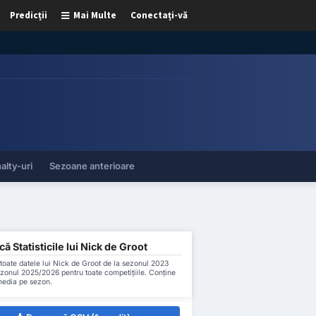
Predicții
Mai Multe
Conectați-vă
alty-uri
Sezoane anterioare
ă Statisticile lui Nick de Groot
oate datele lui Nick de Groot de la sezonul 2023
zonul 2025/2026 pentru toate competițiile. Conține
 media pe sezon.