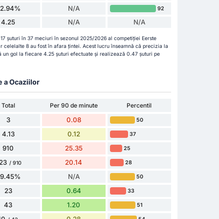
52.94%
N/A
92
4.25
N/A
N/A
 17 șuturi în 37 meciuri în sezonul 2025/2026 al competiției Eerste
iar celelalte 8 au fost în afara țintei. Acest lucru înseamnă că precizia la
un gol la fiecare 4.25 șuturi efectuate și realizează 0.47 șuturi pe
e a Ocaziilor
Total
Per 90 de minute
Percentil
3
0.08
50
4.13
0.12
37
910
25.35
25
23
20.14
28
/ 910
79.45%
N/A
50
23
0.64
33
43
1.20
51
10