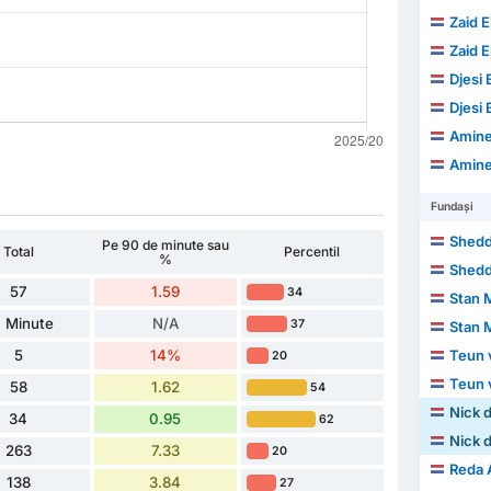
Zaid E
Zaid E
Djesi
Djesi
Amine
Amine
Fundași
Shedd
Pe 90 de minute sau
Total
Percentil
%
Shedd
57
1.59
34
Stan 
 Minute
N/A
37
Stan 
5
14%
Teun 
20
Teun 
58
1.62
54
Nick 
34
0.95
62
Nick 
263
7.33
20
Reda
138
3.84
27