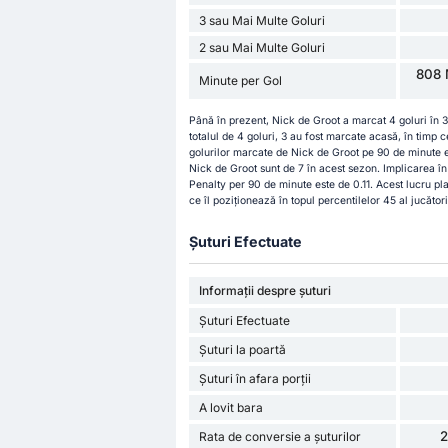
3 sau Mai Multe Goluri
2 sau Mai Multe Goluri
808 
Minute per Gol
Până în prezent, Nick de Groot a marcat 4 goluri în 3
totalul de 4 goluri, 3 au fost marcate acasă, în timp 
golurilor marcate de Nick de Groot pe 90 de minute est
Nick de Groot sunt de 7 în acest sezon. Implicarea î
Penalty per 90 de minute este de 0.11. Acest lucru p
ce îl poziționează în topul percentilelor 45 al jucători
Șuturi Efectuate
Informații despre șuturi
Șuturi Efectuate
Șuturi la poartă
Șuturi în afara porții
A lovit bara
Rata de conversie a șuturilor