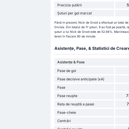
Precizia șutării
Șuturi per gol marcat
Până în prezent, Nick de Groot a efectuat un total de
Divisie. Din totalul de 17 șuturi, 9 au fost pe poartă, 
șuturi a lui Nick de Groot este de 52.94%. Marchează 
teren în fiecare 90 de minute.
Asistențe, Pase, & Statistici de Crear
Asistențe & Pase
Pase de gol
Pase decisive anticipate (xA)
Pase
7
Pase reușite
Rata de reușită a pasei
Pase-cheie
Centrări