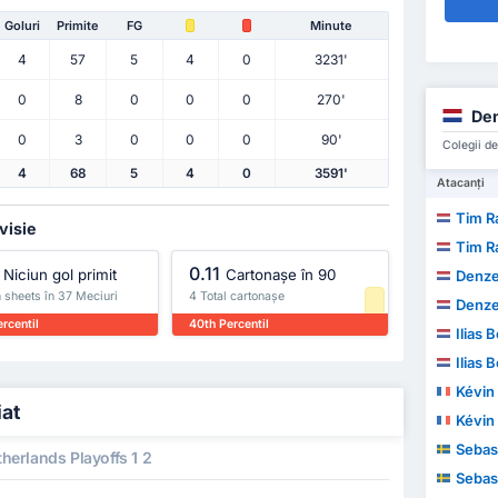
Goluri
Primite
FG
Minute
4
57
5
4
0
3231'
0
8
0
0
0
270'
Den
0
3
0
0
0
90'
Colegii de
4
68
5
4
0
3591'
Atacanți
Tim Ra
visie
Tim Ra
0.11
Niciun gol primit
Cartonașe în 90
Denze
 sheets în 37 Meciuri
4 Total cartonașe
Denze
rcentil
40th Percentil
Ilias
Ilias
Kévin
iat
Kévin
Sebasti
herlands Playoffs 1 2
Sebasti