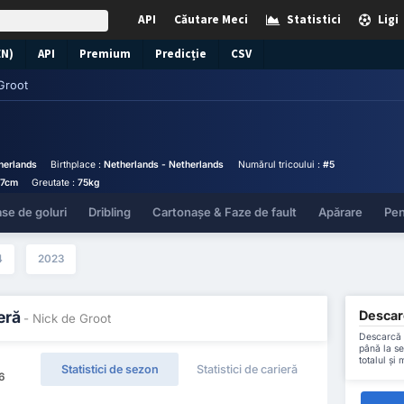
API
Căutare Meci
Statistici
Ligi
EN)
API
Premium
Predicție
CSV
Groot
herlands
Birthplace :
Netherlands - Netherlands
Numărul tricoului :
#5
87cm
Greutate :
75kg
se de goluri
Dribling
Cartonașe & Faze de fault
Apărare
Pen
4
2023
Descarc
eră
- Nick de Groot
Descarcă t
până la se
totalul și
Statistici de sezon
Statistici de carieră
6