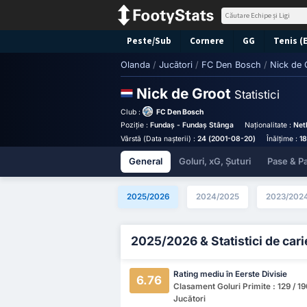
Peste/Sub
Cornere
GG
Tenis (
Olanda
/
Jucători
/
FC Den Bosch
/
Nick de 
Nick de Groot
Statistici
Club :
FC Den Bosch
Poziție :
Fundaș - Fundaș Stânga
Naționalitate :
Net
Vârstă (Data nașterii) :
24 (2001-08-20)
Înălțime :
1
General
Goluri, xG, Șuturi
Pase & Pa
2025/2026
2024/2025
2023/202
2025/2026 & Statistici de cari
Rating mediu în Eerste Divisie
6.76
Clasament Goluri Primite : 129 / 19
Jucători