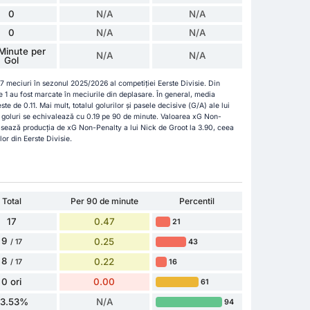
0
N/A
N/A
0
N/A
N/A
Minute per
N/A
N/A
Gol
7 meciuri în sezonul 2025/2026 al competiției Eerste Divisie. Din
ce 1 au fost marcate în meciurile din deplasare. În general, media
e de 0.11. Mai mult, totalul golurilor și pasele decisive (G/A) ale lui
n goluri se echivalează cu 0.19 pe 90 de minute. Valoarea xG Non-
lasează producția de xG Non-Penalty a lui Nick de Groot la 3.90, ceea
lor din Eerste Divisie.
Total
Per 90 de minute
Percentil
17
0.47
21
9
0.25
43
/ 17
8
0.22
16
/ 17
0 ori
0.00
61
23.53%
N/A
94