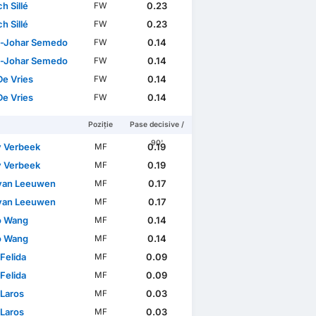
h Sillé
0.23
FW
h Sillé
0.23
FW
-Johar Semedo
0.14
FW
-Johar Semedo
0.14
FW
De Vries
0.14
FW
De Vries
0.14
FW
Poziție
Pase decisive /
90'
 Verbeek
0.19
MF
 Verbeek
0.19
MF
 van Leeuwen
0.17
MF
 van Leeuwen
0.17
MF
o Wang
0.14
MF
o Wang
0.14
MF
Felida
0.09
MF
Felida
0.09
MF
Laros
0.03
MF
Laros
0.03
MF