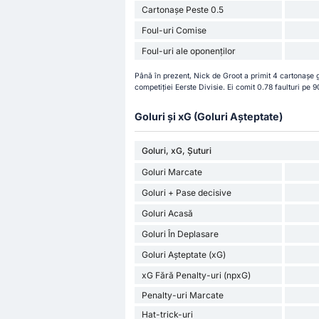
Cartonașe Peste 0.5
Foul-uri Comise
Foul-uri ale oponenților
Până în prezent, Nick de Groot a primit 4 cartonașe 
competiției Eerste Divisie. Ei comit 0.78 faulturi pe 
Goluri și xG (Goluri Așteptate)
Goluri, xG, Șuturi
Goluri Marcate
Goluri + Pase decisive
Goluri Acasă
Goluri În Deplasare
Goluri Așteptate (xG)
xG Fără Penalty-uri (npxG)
Penalty-uri Marcate
Hat-trick-uri