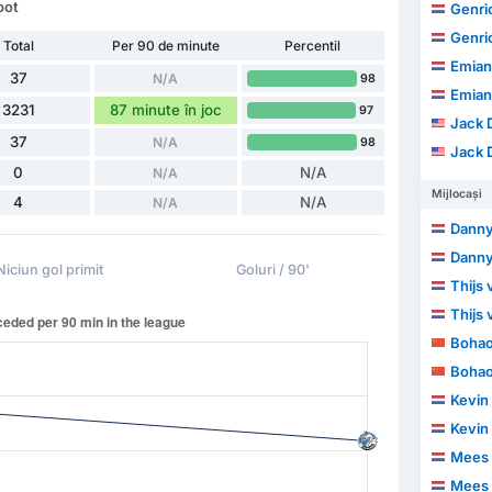
oot
Genric
Genric
Total
Per 90 de minute
Percentil
Emian
37
N/A
98
Emian
3231
87 minute în joc
97
Jack 
37
N/A
98
Jack 
0
N/A
N/A
Mijlocași
4
N/A
N/A
Danny
Danny
Niciun gol primit
Goluri / 90'
Thijs
Thijs
Boha
Boha
Kevin 
Kevin 
Mees 
Mees 