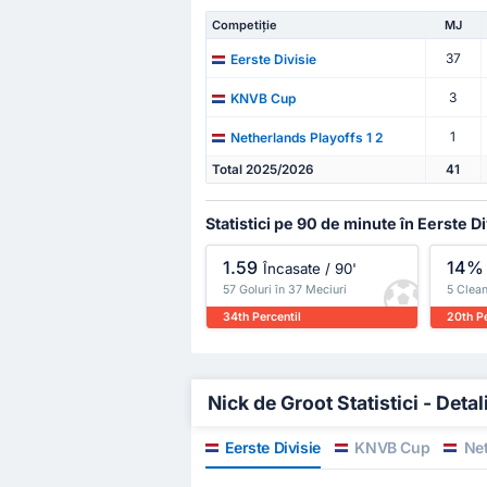
Competiție
MJ
37
Eerste Divisie
3
KNVB Cup
1
Netherlands Playoffs 1 2
Total 2025/2026
41
Statistici pe 90 de minute în Eerste Di
1.59
14%
Încasate / 90'
57 Goluri în 37 Meciuri
5 Clean
34th Percentil
20th Pe
Nick de Groot Statistici - Detal
Eerste Divisie
KNVB Cup
Net