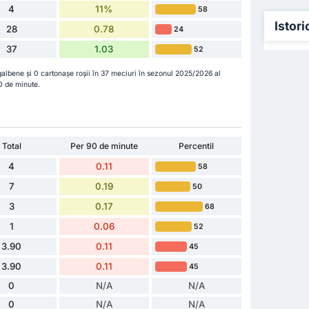
4
11%
58
Istori
28
0.78
24
37
1.03
52
galbene și 0 cartonașe roșii în 37 meciuri în sezonul 2025/2026 al
90 de minute.
Total
Per 90 de minute
Percentil
4
0.11
58
7
0.19
50
3
0.17
68
1
0.06
52
3.90
0.11
45
3.90
0.11
45
0
N/A
N/A
0
N/A
N/A