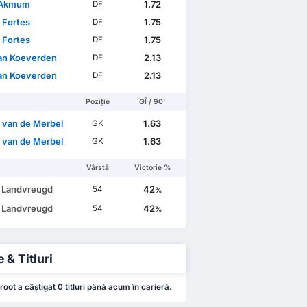
 Akmum
1.72
DF
 Fortes
1.75
DF
 Fortes
1.75
DF
an Koeverden
2.13
DF
an Koeverden
2.13
DF
Poziție
GÎ / 90'
n van de Merbel
1.63
GK
n van de Merbel
1.63
GK
Vârstă
Victorie %
h Landvreugd
42
54
%
h Landvreugd
42
54
%
 & Titluri
oot a câștigat 0 titluri până acum în carieră.