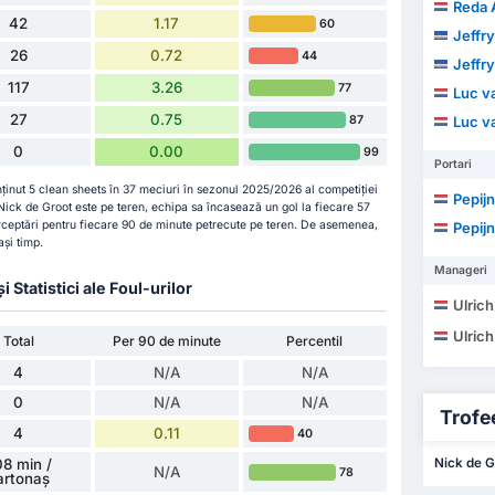
Reda
42
1.17
60
Jeffry
26
0.72
44
Jeffry
117
3.26
77
Luc v
27
0.75
87
Luc v
0
0.00
99
Portari
ținut 5 clean sheets în 37 meciuri în sezonul 2025/2026 al competiției
Pepij
Nick de Groot este pe teren, echipa sa încasează un gol la fiecare 57
nterceptări pentru fiecare 90 de minute petrecute pe teren. De asemenea,
Pepij
și timp.
Manageri
Statistici ale Foul-urilor
Ulric
Ulric
Total
Per 90 de minute
Percentil
4
N/A
N/A
0
N/A
N/A
Trofee
4
0.11
40
Nick de Gr
8 min /
N/A
78
artonaș