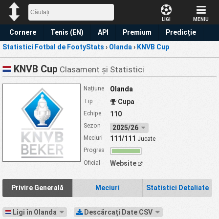
LIGI
MENIU
Cornere
Tenis (EN)
API
Premium
Predicție
Statistici Fotbal de FootyStats
›
Olanda
›
KNVB Cup
KNVB Cup
Clasament și Statistici
Națiune
Olanda
Tip
Cupa
Echipe
110
Sezon
2025/26
Meciuri
111/111
Jucate
Progres
Oficial
Website
Privire Generală
Meciuri
Statistici Detaliate
Ligi în Olanda
Descărcați Date CSV