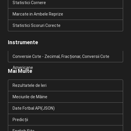
Statistici Cornere
Marcate in Ambele Reprize
Statistici Scoruri Corecte
Instrumente
Conversie Cote - Zecimal, Fracționar, Conversii Cote
Americane
Mai Multe
Rezultatele de Ieri
Meciurile de Mâine
Date Fotbal API(JSON)
Predicții