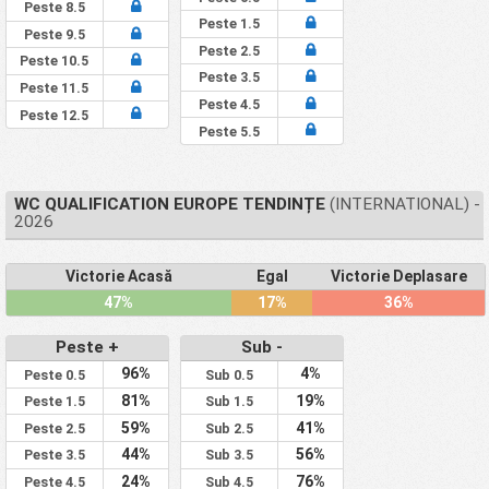
Peste 8.5
Peste 1.5
Peste 9.5
Peste 2.5
Peste 10.5
Peste 3.5
Peste 11.5
Peste 4.5
Peste 12.5
Peste 5.5
WC QUALIFICATION EUROPE TENDINȚE
(INTERNATIONAL) -
2026
Victorie Acasă
Egal
Victorie Deplasare
47%
17%
36%
Peste +
Sub -
96%
4%
Peste 0.5
Sub 0.5
81%
19%
Peste 1.5
Sub 1.5
59%
41%
Peste 2.5
Sub 2.5
44%
56%
Peste 3.5
Sub 3.5
24%
76%
Peste 4.5
Sub 4.5