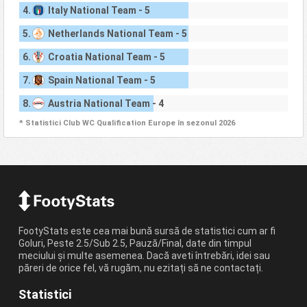
4.
Italy National Team - 5
5.
Netherlands National Team - 5
6.
Croatia National Team - 5
7.
Spain National Team - 5
8.
Austria National Team - 4
* Statistici Club WC Qualification Europe în sezonul 2026
FootyStats este cea mai bună sursă de statistici cum ar fi
Goluri, Peste 2.5/Sub 2.5, Pauză/Final, date din timpul
meciului și multe asemenea. Dacă aveti întrebări, idei sau
păreri de orice fel, vă rugăm, nu ezitați să ne contactați.
Statistici