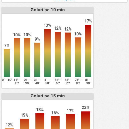
Goluri pe 10 min
17%
13%
12%
12%
10%
10%
10%
9%
7%
0' - 10'
11' -
21' -
31' -
41' -
51' -
61' -
71' -
81' -
20'
30'
40'
50'
60'
70'
80'
90'
Goluri pe 15 min
22%
18%
17%
16%
15%
12%