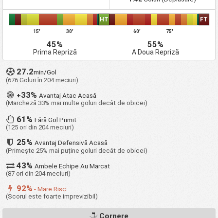
HT
FT
15'
30'
60'
75'
45%
55%
Prima Repriză
A Doua Repriză
27.2
min/Gol
(676 Goluri în 204 meciuri)
33%
+
Avantaj Atac Acasă
(Marcheză 33% mai multe goluri decât de obicei)
61%
Fără Gol Primit
(125 ori din 204 meciuri)
25%
Avantaj Defensivă Acasă
(Primește 25% mai puține goluri decât de obicei)
43%
Ambele Echipe Au Marcat
(87 ori din 204 meciuri)
92%
- Mare Risc
(Scorul este foarte imprevizibil)
Cornere