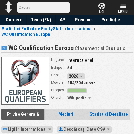
LIGI
MENIU
Cornere
Tenis (EN)
API
Premium
Predicție
Statistici Fotbal de FootyStats
›
International
›
WC Qualification Europe
WC Qualification Europe
Clasament și Statistici
Națiune
International
Echipe
54
Sezon
2026
Meciuri
204/204
Jucate
Progres
Oficial
Wikipedia
Privire Generală
Meciuri
Statistici Detaliate
Ligi în International
Descărcați Date CSV