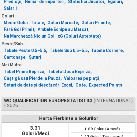
Predicții
,
Număr de suporteri
,
Statistici Jucător
,
Egaluri
,
Salarii
Goluri
Medie Goluri Totale
,
Goluri Marcate
,
Goluri Primite
,
Fără Gol Primit
,
Ambele Echipe au Marcat
,
Nu Marchează Niciun Gol
,
xG (Goluri Așteptate)
Peste/Sub
Tabele Peste 0.5~5.5
,
Tabele Sub 0.5~5.5
,
Tabele Cornere
,
Cartonașe
,
Șuturi
Mai Multe
Tabel Prima Repriză
,
Tabel a Doua Repriză
,
Câștigă sau Pierde la Pauză
,
Valoarea pe piață
,
Seturi de date și descărcări Excel
,
Cote
,
Expected Points
WC QUALIFICATION EUROPESTATISTICI
(INTERNATIONAL)
- 2026
Harta Fierbinte a Golurilor
3.31
1.89
Goluri (Acasă)
Goluri/Meci
1.42
Goluri (Deplasare)