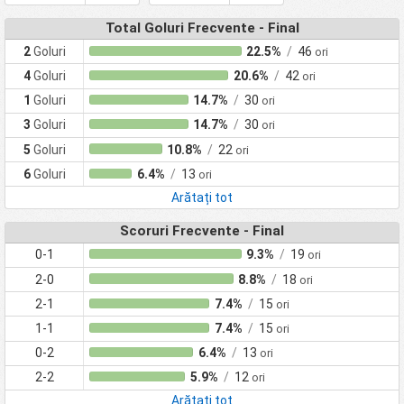
Total Goluri Frecvente - Final
2
Goluri
22.5%
/
46
ori
4
Goluri
20.6%
/
42
ori
1
Goluri
14.7%
/
30
ori
3
Goluri
14.7%
/
30
ori
5
Goluri
10.8%
/
22
ori
6
Goluri
6.4%
/
13
ori
Arătați tot
Scoruri Frecvente - Final
0-1
9.3%
/
19
ori
2-0
8.8%
/
18
ori
2-1
7.4%
/
15
ori
1-1
7.4%
/
15
ori
0-2
6.4%
/
13
ori
2-2
5.9%
/
12
ori
Arătați tot