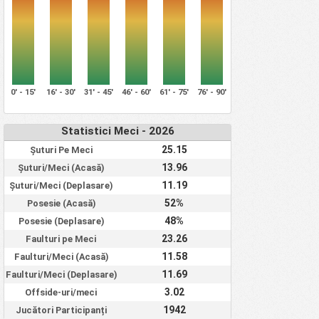
0' - 15'
16' - 30'
31' - 45'
46' - 60'
61' - 75'
76' - 90'
Statistici Meci - 2026
25.15
Șuturi Pe Meci
13.96
Șuturi/Meci (Acasă)
11.19
Șuturi/Meci (Deplasare)
52%
Posesie (Acasă)
48%
Posesie (Deplasare)
23.26
Faulturi pe Meci
11.58
Faulturi/Meci (Acasă)
11.69
Faulturi/Meci (Deplasare)
3.02
Offside-uri/meci
1942
Jucători Participanți