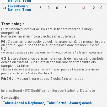
National Team
Luxembourg
6
0
0
6
1
13
-12
0
54
National Team
Terminologie
PPM
: Media punctelor acumulate în fiecare meci de-a lungul
competiției.
Numerele mai mari indică o echipă mai puternică.
FG
: Clasamentul echipelor cu cel mai mare număr de meciuri în care
au primit 0 goluri. Statisticile sunt preluate doar din meciurile din
Ligă.
* O echipă trebuie să aibă jucate minim 7 meciuri pentru a fi afișate în acest tabel.
GG
: Lista echipelor cu cel mai mare număr de meciuri când ambele
echipe au marcat. Sunt luate în considerare doar meciurile din
campionatul intern.
* Echipa trebuie să aibă jucate minim 7 meciuri pentru a fi luată în considerare
pentru acest tabel de Ambele Marchează.
Fără Gol
: Meciuri în care această echipă nu a marcat.
International - WC Qualification Europe Statistici Detaliate
Competiție
Tabele Acasă & Deplasare
,
Tabel Formă
,
Avantaj Acasă
,