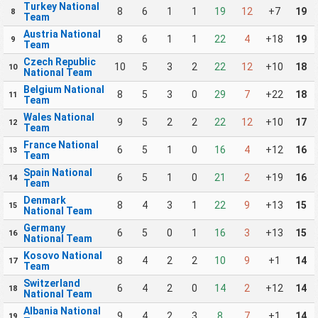
Turkey National
8
6
1
1
19
12
+7
19
8
Team
Austria National
8
6
1
1
22
4
+18
19
9
Team
Czech Republic
10
5
3
2
22
12
+10
18
10
National Team
Belgium National
8
5
3
0
29
7
+22
18
11
Team
Wales National
9
5
2
2
22
12
+10
17
12
Team
France National
6
5
1
0
16
4
+12
16
13
Team
Spain National
6
5
1
0
21
2
+19
16
14
Team
Denmark
8
4
3
1
22
9
+13
15
15
National Team
Germany
6
5
0
1
16
3
+13
15
16
National Team
Kosovo National
8
4
2
2
10
9
+1
14
17
Team
Switzerland
6
4
2
0
14
2
+12
14
18
National Team
Albania National
9
4
2
3
8
7
+1
14
19