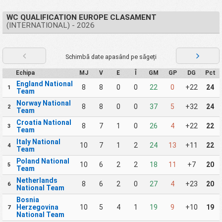
WC QUALIFICATION EUROPE CLASAMENT
(INTERNATIONAL) - 2026
Schimbă date apasând pe săgeți
Echipa
MJ
V
E
Î
GM
GP
DG
Pct
England National
8
8
0
0
22
0
+22
24
1
Team
Norway National
8
8
0
0
37
5
+32
24
2
Team
Croatia National
8
7
1
0
26
4
+22
22
3
Team
Italy National
10
7
1
2
24
13
+11
22
4
Team
Poland National
10
6
2
2
18
11
+7
20
5
Team
Netherlands
8
6
2
0
27
4
+23
20
6
National Team
Bosnia
Herzegovina
10
5
4
1
19
9
+10
19
7
National Team