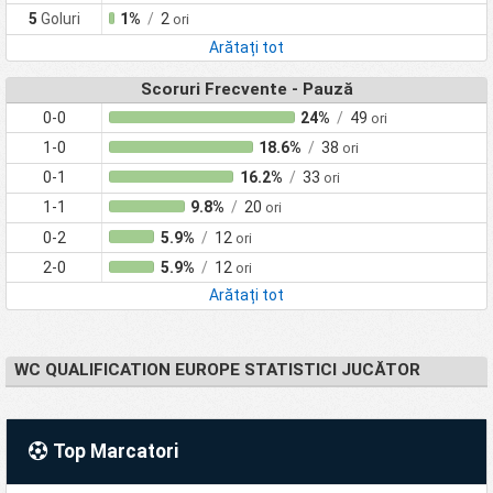
5
Goluri
1%
/
2
ori
Arătați tot
Scoruri Frecvente - Pauză
0-0
24%
/
49
ori
1-0
18.6%
/
38
ori
0-1
16.2%
/
33
ori
1-1
9.8%
/
20
ori
0-2
5.9%
/
12
ori
2-0
5.9%
/
12
ori
Arătați tot
WC QUALIFICATION EUROPE STATISTICI JUCĂTOR
Top Marcatori