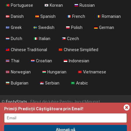
Portuguese
Korean
Russian
Danish
Spanish
French
Romanian
Greek
Swedish
Polish
German
Dutch
Italian
Czech
Chinese Traditional
Chinese Simplified
Thai
Croatian
Indonesian
Norwegian
Hungarian
Vietnamese
Bulgarian
Serbian
Arabic
©
FootyStats
- Făcut din Iubire Pentru Jocul Minunat
Primiți Predicții Câștigătoare prin Email!
Contactați-ne
Despre
Ajutor
Politica de Confidențialitate
Terms & Conditions (English)
News (English)