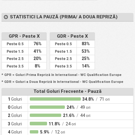
STATISTICI LA PAUZĂ (PRIMA/ A DOUA REPRIZĂ)
GPR - Peste X
GDR - Peste X
76%
83%
Peste 0.5
Peste 0.5
41%
53%
Peste 1.5
Peste 1.5
20%
25%
Peste 2.5
Peste 2.5
8%
14%
Peste 3.5
Peste 3.5
* GPR = Goluri Prima Repriză în International - WC Qualification Europe
* GDR = Goluri a Doua Repriză în International - WC Qualification Europe
Total Goluri Frecvente - Pauză
1
Goluri
34.8%
/
71
ori
0
Goluri
24%
/
49
ori
2
Goluri
21.6%
/
44
ori
3
Goluri
11.8%
/
24
ori
4
Goluri
5.9%
/
12
ori