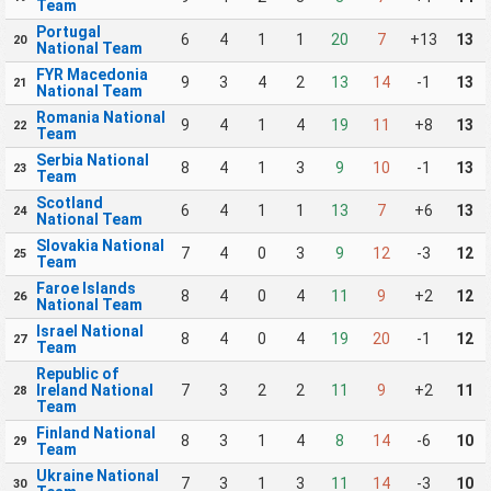
Team
Portugal
6
4
1
1
20
7
+13
13
20
National Team
FYR Macedonia
9
3
4
2
13
14
-1
13
21
National Team
Romania National
9
4
1
4
19
11
+8
13
22
Team
Serbia National
8
4
1
3
9
10
-1
13
23
Team
Scotland
6
4
1
1
13
7
+6
13
24
National Team
Slovakia National
7
4
0
3
9
12
-3
12
25
Team
Faroe Islands
8
4
0
4
11
9
+2
12
26
National Team
Israel National
8
4
0
4
19
20
-1
12
27
Team
Republic of
Ireland National
7
3
2
2
11
9
+2
11
28
Team
Finland National
8
3
1
4
8
14
-6
10
29
Team
Ukraine National
7
3
1
3
11
14
-3
10
30