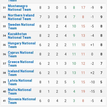
Team
Montenegro
8
3
0
5
8
17
-9
9
31
National Team
Northern Ireland
7
3
0
4
7
8
-1
9
32
National Team
Sweden National
8
2
2
4
10
15
-5
8
33
Team
Kazakhstan
8
2
2
4
9
13
-4
8
34
National Team
Hungary National
6
2
2
2
11
10
+1
8
35
Team
Cyprus National
8
2
2
4
11
11
0
8
36
Team
Greece National
6
2
1
3
10
12
-2
7
37
Team
Iceland National
6
2
1
3
13
11
+2
7
38
Team
Latvia National
8
1
2
5
5
15
-10
5
39
Team
Malta National
8
1
2
5
4
19
-15
5
40
Team
Slovenia National
6
0
4
2
3
8
-5
4
41
Team