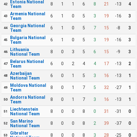
Estonia National
8
1
1
6
8
21
-13
4
42
Team
Armenia National
6
1
0
5
3
19
-16
3
43
Team
Georgia National
6
1
0
5
7
15
-8
3
44
Team
Bulgaria National
6
1
0
5
3
19
-16
3
45
Team
Lithuania
8
0
3
5
6
15
-9
3
46
National Team
Belarus National
6
0
2
4
4
17
-13
2
47
Team
Azerbaijan
6
0
1
5
3
16
-13
1
48
National Team
Moldova National
8
0
1
7
5
32
-27
1
49
Team
Andorra National
8
0
1
7
3
16
-13
1
50
Team
Liechtenstein
8
0
0
8
0
31
-31
0
51
National Team
San Marino
8
0
0
8
2
39
-37
0
52
National Team
Gibraltar
8
0
0
8
3
28
-25
0
53