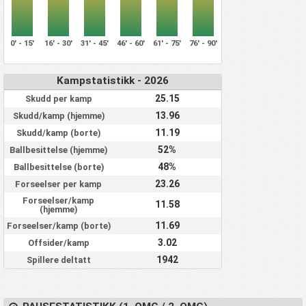
0' - 15'
16' - 30'
31' - 45'
46' - 60'
61' - 75'
76' - 90'
Kampstatistikk - 2026
25.15
Skudd per kamp
13.96
Skudd/kamp (hjemme)
11.19
Skudd/kamp (borte)
52%
Ballbesittelse (hjemme)
48%
Ballbesittelse (borte)
23.26
Forseelser per kamp
Forseelser/kamp
11.58
(hjemme)
11.69
Forseelser/kamp (borte)
3.02
Offsider/kamp
1942
Spillere deltatt