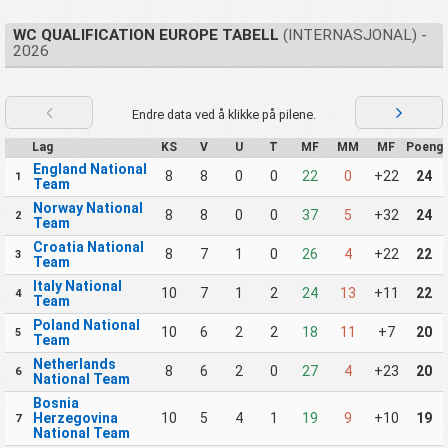
WC QUALIFICATION EUROPE TABELL
(INTERNASJONAL) -
2026
Endre data ved å klikke på pilene.
Lag
KS
V
U
T
MF
MM
MF
Poeng
England National
8
8
0
0
22
0
+22
24
1
Team
Norway National
8
8
0
0
37
5
+32
24
2
Team
Croatia National
8
7
1
0
26
4
+22
22
3
Team
Italy National
10
7
1
2
24
13
+11
22
4
Team
Poland National
10
6
2
2
18
11
+7
20
5
Team
Netherlands
8
6
2
0
27
4
+23
20
6
National Team
Bosnia
Herzegovina
10
5
4
1
19
9
+10
19
7
National Team