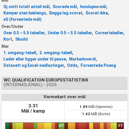
Mål
Gj.snitt totalt antall mål
,
Scorede mål
,
Innslupne mål
,
Kamper uten baklengs
,
Begge lag scoret
,
Scoret ikke
,
xG (forventede mål)
Over/Under
Over 0.5 ~ 5.5 tabeller
,
Under 0.5 ~ 5.5 tabeller
,
Cornertabeller
,
Kort
,
Skudd
Mer
1. omgang-tabell
,
2. omgang-tabell
,
Leder eller ligger under til pause
,
Markedsverdi
,
Datasett og Excel-nedlastinger
,
Odds
,
Forventede Poeng
WC QUALIFICATION EUROPESTATISTIKK
(INTERNASJONAL) - 2026
Varmekart over mål
3.31
1.89
Mål (Hjemme)
Mål / kamp
1.42
Mål (Borte)
HT
FT