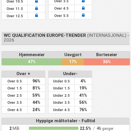
Over 3.5
Over 10.5
Over 4.5
Over 11.5
Over 5.5
Over 12.5
WC QUALIFICATION EUROPE-TRENDER
(INTERNASJONAL) -
2026
Hjemmeseier
Uavgjort
Borteseier
47%
17%
36%
Over +
Under-
96%
4%
Over 0.5
Under 0.5
81%
19%
Over 1.5
Under 1.5
59%
41%
Over 2.5
Under 2.5
44%
56%
Over 3.5
Under 3.5
24%
76%
Over 4.5
Under 4.5
Hyppige måltotaler - Fulltid
2
Mål
22.5%
/
46
ganger