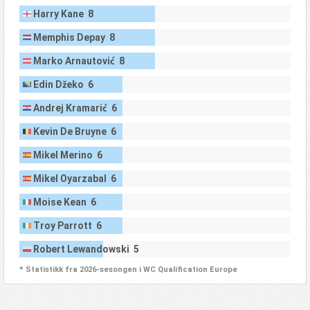
Harry Kane 8
Memphis Depay 8
Marko Arnautović 8
Edin Džeko 6
Andrej Kramarić 6
Kevin De Bruyne 6
Mikel Merino 6
Mikel Oyarzabal 6
Moise Kean 6
Troy Parrott 6
Robert Lewandowski 5
* Statistikk fra 2026-sesongen i WC Qualification Europe