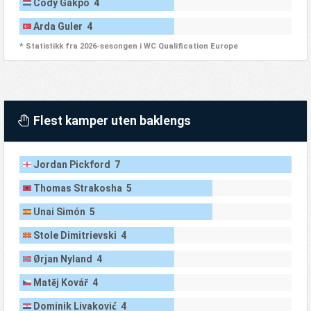
Cody Gakpo 4
Arda Guler 4
* Statistikk fra 2026-sesongen i WC Qualification Europe
Flest kamper uten baklengs
Jordan Pickford 7
Thomas Strakosha 5
Unai Simón 5
Stole Dimitrievski 4
Ørjan Nyland 4
Matěj Kovář 4
Dominik Livaković 4