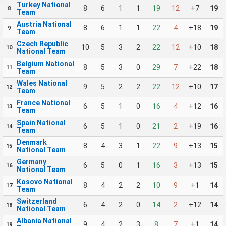
Turkey National
8
6
1
1
19
12
+7
19
8
Team
Austria National
8
6
1
1
22
4
+18
19
9
Team
Czech Republic
10
5
3
2
22
12
+10
18
10
National Team
Belgium National
8
5
3
0
29
7
+22
18
11
Team
Wales National
9
5
2
2
22
12
+10
17
12
Team
France National
6
5
1
0
16
4
+12
16
13
Team
Spain National
6
5
1
0
21
2
+19
16
14
Team
Denmark
8
4
3
1
22
9
+13
15
15
National Team
Germany
6
5
0
1
16
3
+13
15
16
National Team
Kosovo National
8
4
2
2
10
9
+1
14
17
Team
Switzerland
6
4
2
0
14
2
+12
14
18
National Team
Albania National
9
4
2
3
8
7
+1
14
19