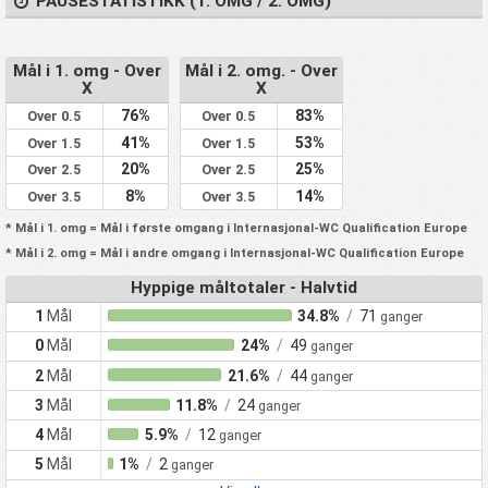
PAUSESTATISTIKK (1. OMG / 2. OMG)
Mål i 1. omg - Over
Mål i 2. omg. - Over
X
X
76%
83%
Over 0.5
Over 0.5
41%
53%
Over 1.5
Over 1.5
20%
25%
Over 2.5
Over 2.5
8%
14%
Over 3.5
Over 3.5
* Mål i 1. omg = Mål i første omgang i Internasjonal-WC Qualification Europe
* Mål i 2. omg = Mål i andre omgang i Internasjonal-WC Qualification Europe
Hyppige måltotaler - Halvtid
1
Mål
34.8%
/
71
ganger
0
Mål
24%
/
49
ganger
2
Mål
21.6%
/
44
ganger
3
Mål
11.8%
/
24
ganger
4
Mål
5.9%
/
12
ganger
5
Mål
1%
/
2
ganger