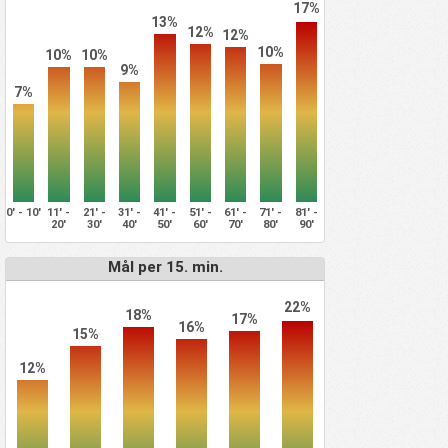
17%
13%
12%
12%
10%
10%
10%
9%
7%
0' - 10'
11' -
21' -
31' -
41' -
51' -
61' -
71' -
81' -
20'
30'
40'
50'
60'
70'
80'
90'
Mål per 15. min.
22%
18%
17%
16%
15%
12%