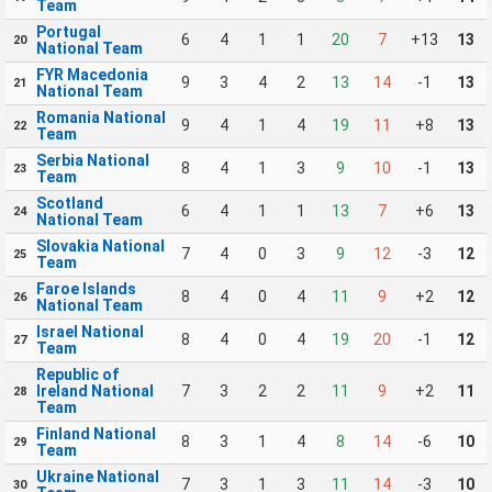
Team
Portugal
6
4
1
1
20
7
+13
13
20
National Team
FYR Macedonia
9
3
4
2
13
14
-1
13
21
National Team
Romania National
9
4
1
4
19
11
+8
13
22
Team
Serbia National
8
4
1
3
9
10
-1
13
23
Team
Scotland
6
4
1
1
13
7
+6
13
24
National Team
Slovakia National
7
4
0
3
9
12
-3
12
25
Team
Faroe Islands
8
4
0
4
11
9
+2
12
26
National Team
Israel National
8
4
0
4
19
20
-1
12
27
Team
Republic of
Ireland National
7
3
2
2
11
9
+2
11
28
Team
Finland National
8
3
1
4
8
14
-6
10
29
Team
Ukraine National
7
3
1
3
11
14
-3
10
30