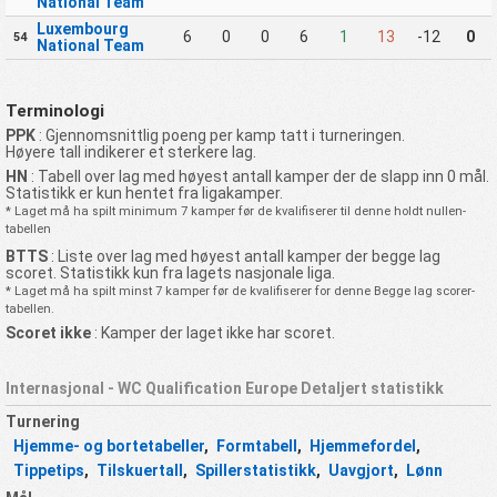
National Team
Luxembourg
6
0
0
6
1
13
-12
0
54
National Team
Terminologi
PPK
: Gjennomsnittlig poeng per kamp tatt i turneringen.
Høyere tall indikerer et sterkere lag.
HN
: Tabell over lag med høyest antall kamper der de slapp inn 0 mål.
Statistikk er kun hentet fra ligakamper.
* Laget må ha spilt minimum 7 kamper før de kvalifiserer til denne holdt nullen-
tabellen
BTTS
: Liste over lag med høyest antall kamper der begge lag
scoret. Statistikk kun fra lagets nasjonale liga.
* Laget må ha spilt minst 7 kamper før de kvalifiserer for denne Begge lag scorer-
tabellen.
Scoret ikke
: Kamper der laget ikke har scoret.
Internasjonal - WC Qualification Europe Detaljert statistikk
Turnering
Hjemme- og bortetabeller
,
Formtabell
,
Hjemmefordel
,
Tippetips
,
Tilskuertall
,
Spillerstatistikk
,
Uavgjort
,
Lønn