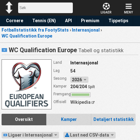
LIGAER
MENY
Cornere
Tennis (EN)
API
Premium
Tippetips
Fotballstatistikk fra FootyStats
›
Internasjonal
›
WC Qualification Europe
WC Qualification Europe
Tabell og statistikk
Land
Internasjonal
Lag
54
Sesong
2026
Kamper
204/204
Spilt
Fremgang
Offisiell
Wikipedia
Oversikt
Kamper
Detaljert statistikk
Ligaer i Internasjonal
Last ned CSV-data