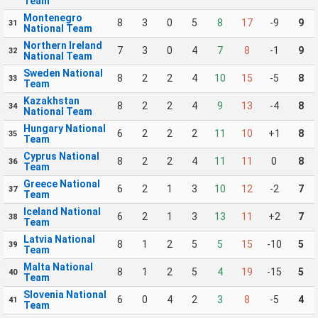
Team
Montenegro
8
3
0
5
8
17
-9
9
31
National Team
Northern Ireland
7
3
0
4
7
8
-1
9
32
National Team
Sweden National
8
2
2
4
10
15
-5
8
33
Team
Kazakhstan
8
2
2
4
9
13
-4
8
34
National Team
Hungary National
6
2
2
2
11
10
+1
8
35
Team
Cyprus National
8
2
2
4
11
11
0
8
36
Team
Greece National
6
2
1
3
10
12
-2
7
37
Team
Iceland National
6
2
1
3
13
11
+2
7
38
Team
Latvia National
8
1
2
5
5
15
-10
5
39
Team
Malta National
8
1
2
5
4
19
-15
5
40
Team
Slovenia National
6
0
4
2
3
8
-5
4
41
Team