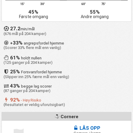
15'
30'
60'
75'
45%
55%
Første omgang
Andre omgang
27.2
min/mål
(676 mål på 204 kamper)
33%
+
angrepsfordel hjemme
(Scorer 33% flere mål enn vanlig)
61%
holdt nullen
(125 ganger på 204 kamper)
25%
Forsvarsfordel hjemme
(Slipper inn 25% færre mål enn vanlig)
43%
begge lag scorer
(87 ganger på 204 kamper)
92%
- Høy Risiko
(Resultatet er veldig uforutsigbart)
Cornere
LÅS OPP