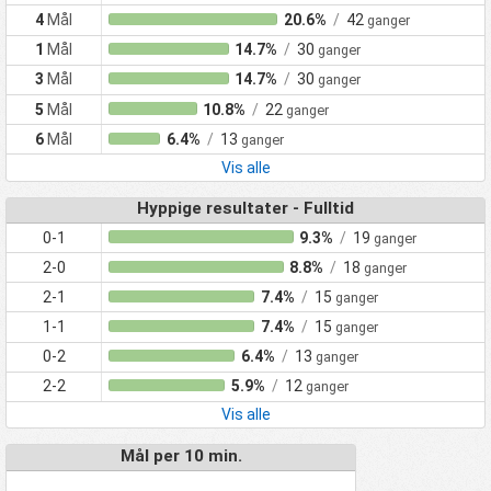
4
Mål
20.6%
/
42
ganger
1
Mål
14.7%
/
30
ganger
3
Mål
14.7%
/
30
ganger
5
Mål
10.8%
/
22
ganger
6
Mål
6.4%
/
13
ganger
Vis alle
Hyppige resultater - Fulltid
0-1
9.3%
/
19
ganger
2-0
8.8%
/
18
ganger
2-1
7.4%
/
15
ganger
1-1
7.4%
/
15
ganger
0-2
6.4%
/
13
ganger
2-2
5.9%
/
12
ganger
Vis alle
Mål per 10 min.