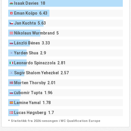
Isaak Davies 18
Eman Košpo 6.43
Jan Kuchta 5.63
Nikolaus Wurmbrand 5
László Bénes 3.33
Yarden Shua 2.9
Leonardo Spinazzola 2.81
Sagiv Shalom Yehezkel 2.57
Morten Thorsby 2.01
Ľubomír Tupta 1.96
Lamine Yamal 1.78
Lucas Høgsberg 1.7
* Statistikk fra 2026-sesongen i WC Qualification Europe