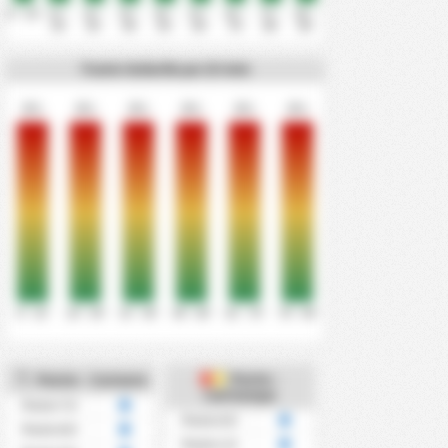
0' - 10'
11' -
21' -
31' -
41' -
51' -
61' -
71' -
81' -
20'
30'
40'
50'
60'
70'
80'
90'
Toate Golurile pe 15 min
0%
0%
0%
0%
0%
0%
0' - 15'
16' - 30'
31' - 45'
46' - 60'
61' - 75'
76' - 90'
Peste -
Peste - Cornere
Cartonașe
Peste 7.5
Peste 0.5
Peste 8.5
Peste 1.5