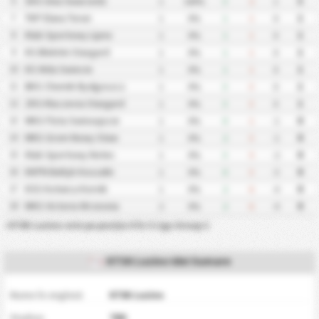
SKS Unia Swarzedz
6
1
100%
3
2
1
3
TKP Elana Torun
7
1
0%
1
1
0
1
Klub Sportowy Lipno
8
1
0%
1
1
0
1
Steszew
KS Blekitni Stargard
9
1
0%
1
1
0
1
Szczecinski
KS Wda Swiecie
10
1
0%
1
1
0
1
BKS Chemik Bydgoszcz
11
1
0%
3
3
0
1
ZKS Kluczevia Stargard
12
1
0%
3
3
0
1
MKS Flota Swinoujscie
13
1
0%
0
1
-1
0
MKS Grom Nowy Staw
14
1
0%
2
3
-1
0
Klub Sportowy Notec
15
1
0%
3
5
-2
0
Czarnkow
KKPN Baltyk Koszalin
16
1
0%
0
3
-3
0
KSS Kotwica Kornik
17
1
0%
2
6
-4
0
MKS Victoria Wrzesnia
18
2
0%
2
6
-4
0
•
KTSK Luzino este pe poziția 0 în 3 Liga Group 2
KTSK Luzino Idei Sumare
Nume în engleză
KTSK Luzino
Stadion
TBD