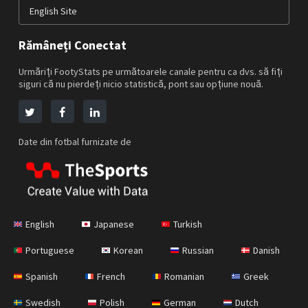
English Site
Rămâneți Conectat
Urmăriți FootyStats pe următoarele canale pentru ca dvs. să fiți
siguri că nu pierdeți nicio statistică, pont sau opțiune nouă.
Date din fotbal furnizate de
English
Japanese
Turkish
Portuguese
Korean
Russian
Danish
Spanish
French
Romanian
Greek
Swedish
Polish
German
Dutch