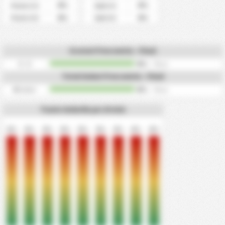
0%
0%
Peste 3.5
Sub 3.5
0%
0%
Peste 4.5
Sub 4.5
Scoruri Frecvente - Final
0 - 0
0%
/
0
ori
Total Goluri Frecvente - Final
0
Goluri
0%
/
0
ori
Toate Golurile pe 10 min
0%
0%
0%
0%
0%
0%
0%
0%
0%