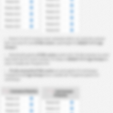
Peste 9.5
Peste 2.5
Peste 10.5
Peste 3.5
Peste 11.5
Peste 4.5
Peste 12.5
Peste 5.5
Peste 13.5
Peste 6.5
Peste 7.5-13.5 Cornere sunt calculate dintr-un total de cornere
într-un meci în care
KTSK Luzino
a participat în
2026/27 of 3 Liga
Group 2
Statisticile pentru
KTSK Luzino
arată că în ?% din meciuri au avut
mai mult de 9.5 total cornere. În timp ce
2026/27 of 3 Liga Group 2
a
avut o medie de ?% peste 9.5.
?% din meciurile KTSK Luzino
au avut peste 3.5 cartonașe.
Comparativ,
3 Liga Group 2
are o medie de ?% pentru peste 3.5
cartonașe.
Cornere Pentru
Cartonașe
Primite
Peste 2.5
Peste 0.5
Peste 3.5
Peste 1.5
Peste 4.5