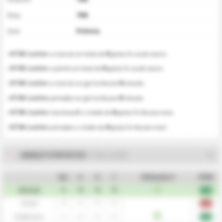
Oraș
TBD
Țara
Polonia
0
•
KTSK Luzino
a marcat un total de
goluri în acest sezon.
0
•
KTSK Luzino
a primit un total de
goluri în acest sezon.
0
•
KTSK Luzino
a marcat un gol la fiecare
minute.
0
•
KTSK Luzino
primește un gol la fiecare
minute
0
•
KTSK Luzino
marchează o medie de
goluri în fiecare meci.
0
•
KTSK Luzino
primește o medie de
goluri în fiecare meci
2026/27 STATISTICI
- KTSK LUZINO
MJ
V
E
Î
Ultimele 5
PPM
1
0
0
0
V
Sinteză
3.00
0
0
0
0
Acasă
0.00
1
0
0
0
V
Deplasare
3.00