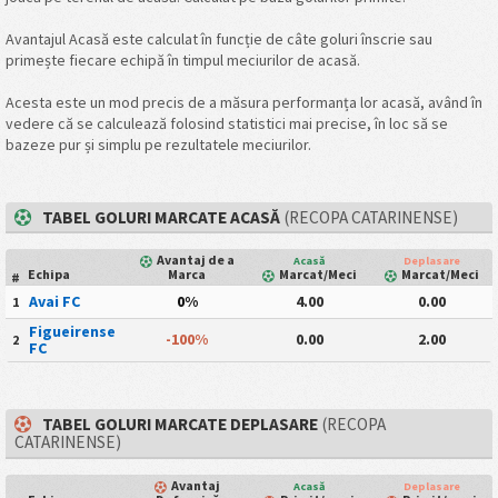
Avantajul Acasă este calculat în funcție de câte goluri înscrie sau
primește fiecare echipă în timpul meciurilor de acasă.
Acesta este un mod precis de a măsura performanța lor acasă, având în
vedere că se calculează folosind statistici mai precise, în loc să se
bazeze pur și simplu pe rezultatele meciurilor.
TABEL GOLURI MARCATE ACASĂ
(RECOPA CATARINENSE)
Avantaj de a
Acasă
Deplasare
Echipa
Marca
Marcat/Meci
Marcat/Meci
#
Avai FC
0%
4.00
0.00
1
Figueirense
-100%
0.00
2.00
2
FC
TABEL GOLURI MARCATE DEPLASARE
(RECOPA
CATARINENSE)
Avantaj
Acasă
Deplasare