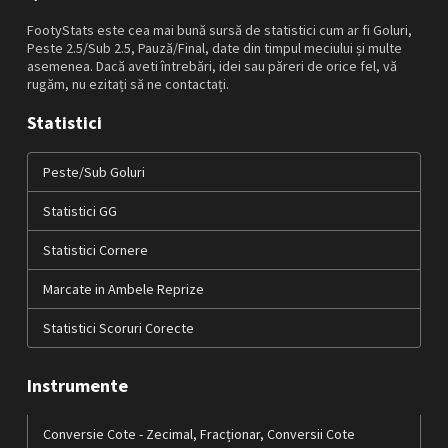
FootyStats este cea mai bună sursă de statistici cum ar fi Goluri,
Peste 2.5/Sub 2.5, Pauză/Final, date din timpul meciului și multe
asemenea. Dacă aveti întrebări, idei sau păreri de orice fel, vă
rugăm, nu ezitați să ne contactați.
Statistici
Peste/Sub Goluri
Statistici GG
Statistici Cornere
Marcate in Ambele Reprize
Statistici Scoruri Corecte
Instrumente
Conversie Cote - Zecimal, Fracționar, Conversii Cote