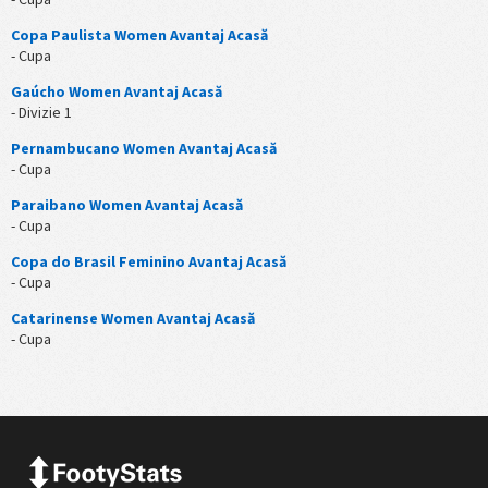
Copa Paulista Women Avantaj Acasă
- Cupa
Gaúcho Women Avantaj Acasă
- Divizie 1
Pernambucano Women Avantaj Acasă
- Cupa
Paraibano Women Avantaj Acasă
- Cupa
Copa do Brasil Feminino Avantaj Acasă
- Cupa
Catarinense Women Avantaj Acasă
- Cupa